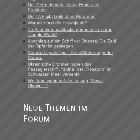
“
Der Getreidemarkt: Neue Ernte, alte
Probleme
MHG1023
in
Berichte und Reisetipps • Re: Mit dem Zug in
Der IWF gibt Geld ohne Reformen
die Ukraine
Warum stürzt die Hrywnja ab?
„Man sollte aber explizit dazu schreiben, daß es ein Zug von
Zu Paul Simons Attacke gegen mich in der
LeoExpress ist - und nur auf deren Webseite kann man die
“Jungle World”
Fahrkarten kaufen. Zumindest ist es die erste Umsteigefreie
Anschlag auf ein Schiff vor Odessa: Die Zahl
Verbindung von Deutschland...“
der Opfer ist gestiegen
Staniza Luganskaja - Die «Säuberung» der
Staniza
Eric
in
Recht, Visa und Dokumente • Re: Deklaration
gebrauchter Kleidung beim Zoll
Ukrainische Drohnen haben das
Passagierschiff „Yanina“ der „Rosatom“ im
„Vielen Dank, mit einem Briefchen meiner Frau im Gepäck
Schwarzen Meer versenkt
gab es keine Probleme“
Wer kam wann auf die Losung „Slawa
Ukrajini!“?
Anuleb
in
Recht, Visa und Dokumente • Re: Seit Anfang
des Jahres haben die Zollbeamten Verstöße im Wert von
fast 11 Milliarden aufgedeckt
Neue Themen im
„Am besten wäre natürlich, wenn die Frau mit dabei ist.
Forum
Alleinreisende Männer stehen schließlich immer unter
Verdacht.“
Frank
in
Recht, Visa und Dokumente • Re: Seit Anfang des