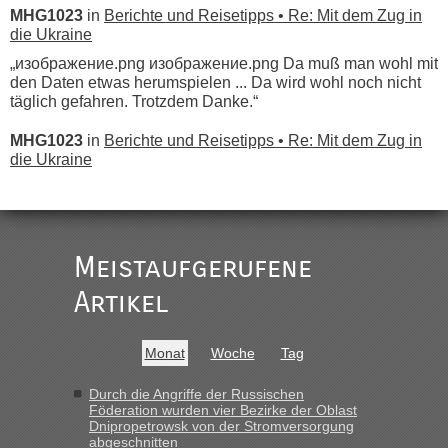
MHG1023
in
Berichte und Reisetipps • Re: Mit dem Zug in
die Ukraine
„изображение.png изображение.png Da muß man wohl mit
den Daten etwas herumspielen ... Da wird wohl noch nicht
täglich gefahren. Trotzdem Danke.“
MHG1023
in
Berichte und Reisetipps • Re: Mit dem Zug in
die Ukraine
„
Der Link zum Anbieter ist ja da.
Meistaufgerufene
Ist korrekt, aber ich finde man hätte trotzdem im Text gleich
darauf hinweisen können.
Artikel
War aber nicht "böse" gemeint ...
Bis jetzt sind die Tickets auch noch nicht auf der Webseite
buchbar - warum auch immer ...
Monat
Woche
Tag
Hab´s versucht - bekomme aber immer angezeigt "auf dieser
Strecke fahren wir nicht"
Durch die Angriffe der Russischen
Föderation wurden vier Bezirke der Oblast
Dnipropetrowsk von der Stromversorgung
abgeschnitten