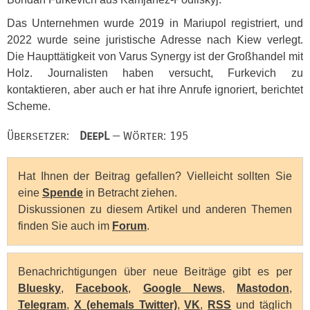
Das Unternehmen wurde 2019 in Mariupol registriert, und
2022 wurde seine juristische Adresse nach Kiew verlegt.
Die Haupttätigkeit von Varus Synergy ist der Großhandel mit
Holz. Journalisten haben versucht, Furkevich zu
kontaktieren, aber auch er hat ihre Anrufe ignoriert, berichtet
Scheme.
Übersetzer:
DeepL
— Wörter: 195
Hat Ihnen der Beitrag gefallen? Vielleicht sollten Sie
eine
Spende
in Betracht ziehen.
Diskussionen zu diesem Artikel und anderen Themen
finden Sie auch im
Forum
.
Benachrichtigungen über neue Beiträge gibt es per
Bluesky
,
Facebook
,
Google News
,
Mastodon
,
Telegram
,
X (ehemals Twitter)
,
VK
,
RSS
und täglich