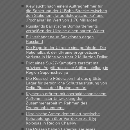
Jahres haben die Zollbeamten Verstöße im Wert von fast 11
Kiew sucht nach einem Auftragnehmer für
Milliarden aufgedeckt
die Sanierung der U-Bahn-Strecke zwischen
den Stationen „Taras Schewtschenko“ und
„Kein Zoll. Du musst an sich nur sagen dass das privat ist
„Pochaina“ im Wert von 1,76 Milliarden
und du nicht damit handeln willst. So lange das nicht
Russlands ballistische Bombardements
Originalverpackt ist und ersichlich das nicht neu sollte es
verheißen der Ukraine einen harten Winter
keine Probleme geben“
EU verhängt neue Sanktionen gegen
Russland
Eric
in
Recht, Visa und Dokumente • Deklaration
Die Exporte der Ukraine sind gefährdet: Die
gebrauchter Kleidung beim Zoll
Nationalbank der Ukraine prognostiziert
Verluste in Höhe von über 2 Milliarden Dollar
„Hallo Leute, ich weiß nicht, ob ich hier richtig bin mit meiner
Pilot eines Su-27-Kampfjets zerstört mit
Anfrage. Ich möchte 4 Umzugskartons mit gebrauchter
präzisem Angriff russische Artilleriestellung in
Straßen Kleidung bei der Einreise in die Ukraine
Region Saporischschja
mitnehmen. Es ist gebrauchte Kleidung...“
Die Russische Föderation hat das größte
Lager für persönliche Schutzausrüstung von
lev
in
Berichte und Reisetipps • Re: An welchem
Delta Plus in der Ukraine zerstört
Grenzübergang zwischen Polen und der Ukraine geht es am
Klymenko erörtert mit aserbaidschanischem
schnellsten?
Außenminister Entwicklung der
Zusammenarbeit im Rahmen des
„Wir sind mit unserem Wohnmobil, wie geplant am Montag
Drohnenabkommens
15.6. in Krakovets rüber. Sehr zeitig los gegen 5 Uhr in der
Ukrainische Armee dementiert russische
Früh. Mit sehr sehr wenig Verkehr, super bis zur Grenze. Nur
Behauptungen über Vorrücken zu Bilyj
8 PKW vor der Schranke....“
Kolodjas in Region Charkiw
Die Russen haben Lagerhäuser eines