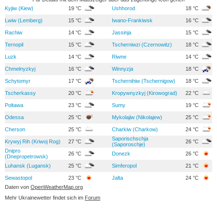
Kyjiw (Kiew)
19 °C
Ushhorod
18 °C
Lwiw (Lemberg)
15 °C
Iwano-Frankiwsk
16 °C
Rachiw
14 °C
Jassinja
15 °C
Ternopil
15 °C
Tscherniwzi (Czernowitz)
18 °C
Luzk
14 °C
Riwne
14 °C
Chmelnyzkyj
16 °C
Winnyzja
18 °C
Schytomyr
17 °C
Tschernihiw (Tschernigow)
18 °C
Tscherkassy
20 °C
Kropywnyzkyj (Kirowograd)
22 °C
Poltawa
23 °C
Sumy
19 °C
Odessa
25 °C
Mykolajiw (Nikolajew)
25 °C
Cherson
25 °C
Charkiw (Charkow)
24 °C
Saporischschja
Krywyj Rih (Kriwoj Rog)
27 °C
26 °C
(Saporoschje)
Dnipro
26 °C
Donezk
26 °C
(Dnepropetrowsk)
Luhansk (Lugansk)
25 °C
Simferopol
21 °C
Sewastopol
23 °C
Jalta
24 °C
Daten von
OpenWeatherMap.org
Mehr Ukrainewetter findet sich im
Forum