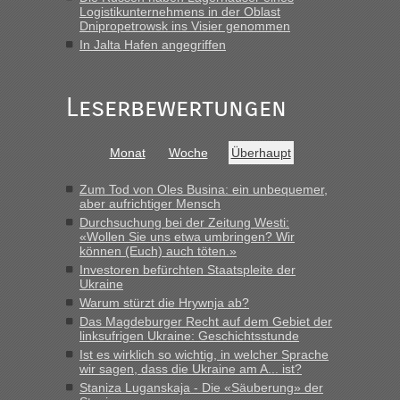
Frank
in
Berichte und Reisetipps • Re: An welchem
Logistikunternehmens in der Oblast
Grenzübergang zwischen Polen und der Ukraine geht es am
Dnipropetrowsk ins Visier genommen
schnellsten?
In Jalta Hafen angegriffen
„Gestern 6 Stunden warten vor der Grenze Richtung Polen
in Krakowez mit dem Kleinbus. Abfertigung ging dann
Leserbewertungen
schnell da auch Passagiere mit EU-Pass dabei waren“
Bernd D-UA
in
Berichte und Reisetipps • Re: An welchem
Monat
Woche
Überhaupt
Grenzübergang zwischen Polen und der Ukraine geht es am
schnellsten?
Zum Tod von Oles Busina: ein unbequemer,
„Bin am Montag 15.6.26 um 8 Uhr in Urgyniw ausgereist,
aber aufrichtiger Mensch
das erste Mal an einem Montagmorgen ca. 15 Fahrzeuge
Durchsuchung bei der Zeitung Westi:
vor mir, bin sonst der Erste oder Zweite, egal, nach ca 20
«Wollen Sie uns etwa umbringen? Wir
Minuten wurde dann die nächste Welle...“
können (Euch) auch töten.»
Investoren befürchten Staatspleite der
lev
in
Berichte und Reisetipps • Re: An welchem
Ukraine
Grenzübergang zwischen Polen und der Ukraine geht es am
Warum stürzt die Hrywnja ab?
schnellsten?
Das Magdeburger Recht auf dem Gebiet der
linksufrigen Ukraine: Geschichtsstunde
„Derzeit, ist es überall sehr voll an den Grenzen Ukraine/
Ist es wirklich so wichtig, in welcher Sprache
Polen. Zb. Krakovets 100 PKW ca. 10 h Wartezeit. Wollen
wir sagen, dass die Ukraine am A... ist?
Montag rüber, versuchen es sehr früh.“
Staniza Luganskaja - Die «Säuberung» der