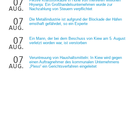
07
Fiktive Kraftstoffkäufe in Höhe von mehreren Millionen
Hrywnja: Ein Großhandelsunternehmen wurde zur
aug.
Nachzahlung von Steuern verpflichtet
07
Die Metallindustrie ist aufgrund der Blockade der Häfen
ernsthaft gefährdet, so ein Experte
aug.
07
Ein Mann, der bei dem Beschuss von Kiew am 5. August
verletzt worden war, ist verstorben
aug.
07
Veruntreuung von Haushaltsmitteln: In Kiew wird gegen
einen Auftragnehmer des kommunalen Unternehmens
aug.
„Pleso“ ein Gerichtsverfahren eingeleitet