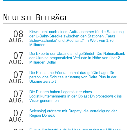
Neueste Beiträge
08
Kiew sucht nach einem Auftragnehmer für die Sanierung
der U-Bahn-Strecke zwischen den Stationen „Taras
aug.
Schewtschenko“ und „Pochaina“ im Wert von 1,76
Milliarden
07
Die Exporte der Ukraine sind gefährdet: Die Nationalbank
der Ukraine prognostiziert Verluste in Höhe von über 2
aug.
Milliarden Dollar
07
Die Russische Föderation hat das größte Lager für
persönliche Schutzausrüstung von Delta Plus in der
aug.
Ukraine zerstört
07
Die Russen haben Lagerhäuser eines
Logistikunternehmens in der Oblast Dnipropetrowsk ins
aug.
Visier genommen
07
Selenskyj erörterte mit Drapatyj die Verteidigung der
Region Donezk
aug.