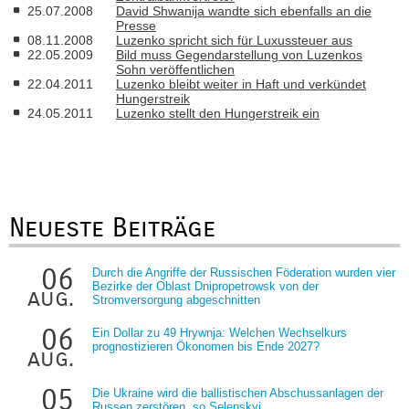
25.07.2008
David Shwanija wandte sich ebenfalls an die
Presse
08.11.2008
Luzenko spricht sich für Luxussteuer aus
22.05.2009
Bild muss Gegendarstellung von Luzenkos
Sohn veröffentlichen
22.04.2011
Luzenko bleibt weiter in Haft und verkündet
Hungerstreik
24.05.2011
Luzenko stellt den Hungerstreik ein
Neueste Beiträge
06
Durch die Angriffe der Russischen Föderation wurden vier
Bezirke der Oblast Dnipropetrowsk von der
aug.
Stromversorgung abgeschnitten
06
Ein Dollar zu 49 Hrywnja: Welchen Wechselkurs
prognostizieren Ökonomen bis Ende 2027?
aug.
05
Die Ukraine wird die ballistischen Abschussanlagen der
Russen zerstören, so Selenskyj