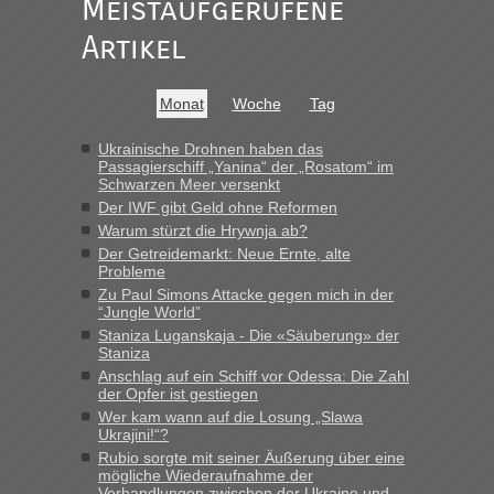
Meistaufgerufene
Verdacht.“
Artikel
Frank
in
Recht, Visa und Dokumente • Re: Seit Anfang des
Jahres haben die Zollbeamten Verstöße im Wert von fast 11
Milliarden aufgedeckt
Monat
Woche
Tag
„Kein Zoll. Du musst an sich nur sagen dass das privat ist
und du nicht damit handeln willst. So lange das nicht
Ukrainische Drohnen haben das
Passagierschiff „Yanina“ der „Rosatom“ im
Originalverpackt ist und ersichlich das nicht neu sollte es
Schwarzen Meer versenkt
keine Probleme geben“
Der IWF gibt Geld ohne Reformen
Warum stürzt die Hrywnja ab?
Eric
in
Recht, Visa und Dokumente • Deklaration
Der Getreidemarkt: Neue Ernte, alte
gebrauchter Kleidung beim Zoll
Probleme
„Hallo Leute, ich weiß nicht, ob ich hier richtig bin mit meiner
Zu Paul Simons Attacke gegen mich in der
Anfrage. Ich möchte 4 Umzugskartons mit gebrauchter
“Jungle World”
Straßen Kleidung bei der Einreise in die Ukraine
Staniza Luganskaja - Die «Säuberung» der
mitnehmen. Es ist gebrauchte Kleidung...“
Staniza
Anschlag auf ein Schiff vor Odessa: Die Zahl
lev
in
Berichte und Reisetipps • Re: An welchem
der Opfer ist gestiegen
Grenzübergang zwischen Polen und der Ukraine geht es am
Wer kam wann auf die Losung „Slawa
schnellsten?
Ukrajini!“?
Rubio sorgte mit seiner Äußerung über eine
„Wir sind mit unserem Wohnmobil, wie geplant am Montag
mögliche Wiederaufnahme der
15.6. in Krakovets rüber. Sehr zeitig los gegen 5 Uhr in der
Verhandlungen zwischen der Ukraine und