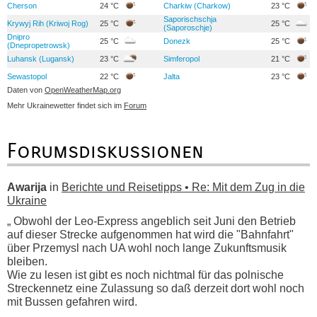
Cherson
24 °C
Charkiw (Charkow)
23 °C
Saporischschja
Krywyj Rih (Kriwoj Rog)
25 °C
25 °C
(Saporoschje)
Dnipro
25 °C
Donezk
25 °C
(Dnepropetrowsk)
Luhansk (Lugansk)
23 °C
Simferopol
21 °C
Sewastopol
22 °C
Jalta
23 °C
Daten von
OpenWeatherMap.org
Mehr Ukrainewetter findet sich im
Forum
Forumsdiskussionen
Awarija
in
Berichte und Reisetipps • Re: Mit dem Zug in die
Ukraine
„ Obwohl der Leo-Express angeblich seit Juni den Betrieb
auf dieser Strecke aufgenommen hat wird die "Bahnfahrt"
über Przemysl nach UA wohl noch lange Zukunftsmusik
bleiben.
Wie zu lesen ist gibt es noch nichtmal für das polnische
Streckennetz eine Zulassung so daß derzeit dort wohl noch
mit Bussen gefahren wird.