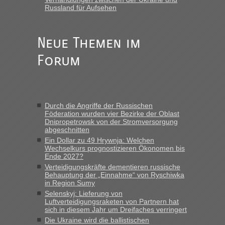
Früh. Mit sehr sehr wenig Verkehr, super bis zur Grenze. Nur
Russland für Aufsehen
8 PKW vor der Schranke....“
Frank
in
Berichte und Reisetipps • Re: An welchem
Neue Themen im
Grenzübergang zwischen Polen und der Ukraine geht es am
schnellsten?
Forum
„Gestern 6 Stunden warten vor der Grenze Richtung Polen
in Krakowez mit dem Kleinbus. Abfertigung ging dann
schnell da auch Passagiere mit EU-Pass dabei waren“
Durch die Angriffe der Russischen
Bernd D-UA
in
Berichte und Reisetipps • Re: An welchem
Föderation wurden vier Bezirke der Oblast
Grenzübergang zwischen Polen und der Ukraine geht es am
Dnipropetrowsk von der Stromversorgung
schnellsten?
abgeschnitten
Ein Dollar zu 49 Hrywnja: Welchen
„Bin am Montag 15.6.26 um 8 Uhr in Urgyniw ausgereist,
Wechselkurs prognostizieren Ökonomen bis
das erste Mal an einem Montagmorgen ca. 15 Fahrzeuge
Ende 2027?
vor mir, bin sonst der Erste oder Zweite, egal, nach ca 20
Verteidigungskräfte dementieren russische
Minuten wurde dann die nächste Welle...“
Behauptung der „Einnahme“ von Ryschiwka
in Region Sumy
lev
in
Berichte und Reisetipps • Re: An welchem
Selenskyj: Lieferung von
Grenzübergang zwischen Polen und der Ukraine geht es am
Luftverteidigungsraketen von Partnern hat
schnellsten?
sich in diesem Jahr um Dreifaches verringert
Die Ukraine wird die ballistischen
„Derzeit, ist es überall sehr voll an den Grenzen Ukraine/