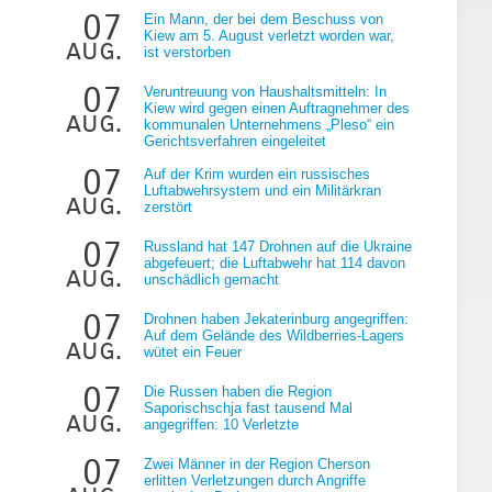
07
Ein Mann, der bei dem Beschuss von
Kiew am 5. August verletzt worden war,
aug.
ist verstorben
07
Veruntreuung von Haushaltsmitteln: In
Kiew wird gegen einen Auftragnehmer des
aug.
kommunalen Unternehmens „Pleso“ ein
Gerichtsverfahren eingeleitet
07
Auf der Krim wurden ein russisches
Luftabwehrsystem und ein Militärkran
aug.
zerstört
07
Russland hat 147 Drohnen auf die Ukraine
abgefeuert; die Luftabwehr hat 114 davon
aug.
unschädlich gemacht
07
Drohnen haben Jekaterinburg angegriffen:
Auf dem Gelände des Wildberries-Lagers
aug.
wütet ein Feuer
07
Die Russen haben die Region
Saporischschja fast tausend Mal
aug.
angegriffen: 10 Verletzte
07
Zwei Männer in der Region Cherson
erlitten Verletzungen durch Angriffe