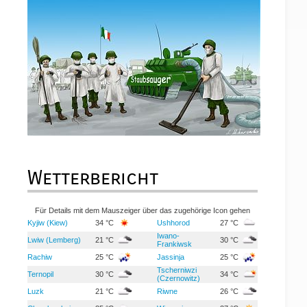
Wetterbericht
Für Details mit dem Mauszeiger über das zugehörige Icon gehen
Kyjiw (Kiew)
34 °C
Ushhorod
27 °C
Iwano-
Lwiw (Lemberg)
21 °C
30 °C
Frankiwsk
Rachiw
25 °C
Jassinja
25 °C
Tscherniwzi
Ternopil
30 °C
34 °C
(Czernowitz)
Luzk
21 °C
Riwne
26 °C