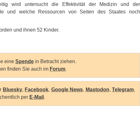
ig wird untersucht die Effektivität der Medizin und der
lle und welche Ressourcen von Seiten des Staates noch
orden und ihnen 52 Kinder.
Sie eine
Spende
in Betracht ziehen.
en finden Sie auch im
Forum
.
er
Bluesky
,
Facebook
,
Google News
,
Mastodon
,
Telegram
,
chentlich per
E-Mail
.