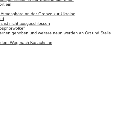
ort ein
r Atmosphäre an der Grenze zur Ukraine
ort
rs ist nicht ausgeschlossen
hosphorwolke"
ernen gehoben und weitere neun werden an Ort und Stelle
f dem Weg nach Kasachstan