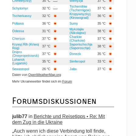
Chmelnyzkyj
35 °C
Winnyzja
37 °C
Tschernihiw
Schytomyr
32 °C
37 °C
(Tschernigow)
Kropywnyzkyj
Tscherkassy
32 °C
36 °C
(Kirowograd)
Poltawa
36 °C
Sumy
35 °C
Mykolajiw
Odessa
31 °C
38 °C
(Nikolajew)
Charkiw
Cherson
37 °C
37 °C
(Charkow)
Krywyj Rih (Kriwoj
Saporischschja
37 °C
38 °C
Rog)
(Saporoschje)
Dnipro
37 °C
Donezk
35 °C
(Dnepropetrowsk)
Luhansk
35 °C
Simferopol
33 °C
(Lugansk)
Sewastopol
26 °C
Jalta
27 °C
Daten von
OpenWeatherMap.org
Mehr Ukrainewetter findet sich im
Forum
Forumsdiskussionen
julib77
in
Berichte und Reisetipps • Re: Mit
dem Zug in die Ukraine
„Auch wenn ich diese Verbindung toll finde,