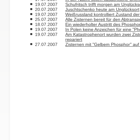
19.07.2007
Schufritsch trifft morgen am Unglücks
20.07.2007
Juschtschenko heute am Unglücksort
19.07.2007
Weißrussland kontrolliert Zustand de
25.07.2007
Alle Zisternen bereit für den Abtransp
18.07.2007
Ein wiederholter Austritt des Phospho
19.07.2007
In Polen keine Anzeichen für eine "P
19.07.2007
Am Katastrophenort wurden zwei Zist
repariert
27.07.2007
Zisternen mit "Gelbem Phosphor" au