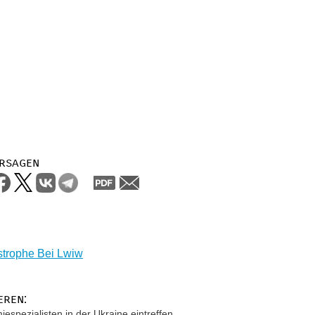
rsagen
strophe Bei Lwiw
eren:
espezialisten in der Ukraine eintreffen