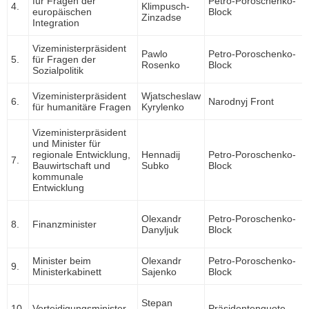
für Fragen der
Petro-Poroschenko-
4.
Klimpusch-
europäischen
Block
Zinzadse
Integration
Vizeministerpräsident
Pawlo
Petro-Poroschenko-
5.
für Fragen der
Rosenko
Block
Sozialpolitik
Vizeministerpräsident
Wjatscheslaw
6.
Narodnyj Front
für humanitäre Fragen
Kyrylenko
Vizeministerpräsident
und Minister für
regionale Entwicklung,
Hennadij
Petro-Poroschenko-
7.
Bauwirtschaft und
Subko
Block
kommunale
Entwicklung
Olexandr
Petro-Poroschenko-
8.
Finanzminister
Danyljuk
Block
Minister beim
Olexandr
Petro-Poroschenko-
9.
Ministerkabinett
Sajenko
Block
Stepan
10.
Verteidigungsminister
Präsidentenquote