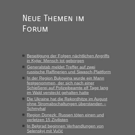
Anuleb
in
Recht, Visa und Dokumente • Re: Seit Anfang
des Jahres haben die Zollbeamten Verstöße im Wert von
fast 11 Milliarden aufgedeckt
Neue Themen im
„Am besten wäre natürlich, wenn die Frau mit dabei ist.
Forum
Alleinreisende Männer stehen schließlich immer unter
Verdacht.“
Frank
in
Recht, Visa und Dokumente • Re: Seit Anfang des
Jahres haben die Zollbeamten Verstöße im Wert von fast 11
Beseitigung der Folgen nächtlichen Angriffs
Milliarden aufgedeckt
in Kyjiw: Mensch tot geborgen
„Kein Zoll. Du musst an sich nur sagen dass das privat ist
Generalstab meldet Treffer auf zwei
und du nicht damit handeln willst. So lange das nicht
russische Raffinerien und Siwasch-Plattform
Originalverpackt ist und ersichlich das nicht neu sollte es
In der Region Bukowina wurde ein Mann
festgenommen, der sich nach einer
keine Probleme geben“
Schießerei auf Polizeibeamte elf Tage lang
im Wald versteckt gehalten hatte
Eric
in
Recht, Visa und Dokumente • Deklaration
Die Ukraine hat die Rekordhitze im August
gebrauchter Kleidung beim Zoll
ohne Stromabschaltungen überstanden –
Schmyhal
„Hallo Leute, ich weiß nicht, ob ich hier richtig bin mit meiner
Region Donezk: Russen töten einen und
Anfrage. Ich möchte 4 Umzugskartons mit gebrauchter
verletzen 15 Zivilisten
Straßen Kleidung bei der Einreise in die Ukraine
In Belgrad beginnen Verhandlungen von
mitnehmen. Es ist gebrauchte Kleidung...“
Selenskyj mit Vučić