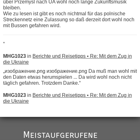
über Przemysl nach UA wohl noch lange Zukunftsmusik
bleiben.
Wie zu lesen ist gibt es noch nichtmal für das polnische
Streckennetz eine Zulassung so daß derzeit dort wohl noch
mit Bussen gefahren wird.
“
MHG1023
in
Berichte und Reisetipps • Re: Mit dem Zug in
die Ukraine
„изображение.png изображение.png Da muß man wohl mit
den Daten etwas herumspielen ... Da wird wohl noch nicht
täglich gefahren. Trotzdem Danke.“
MHG1023
in
Berichte und Reisetipps • Re: Mit dem Zug in
die Ukraine
„
Der Link zum Anbieter ist ja da.
Meistaufgerufene
Ist korrekt, aber ich finde man hätte trotzdem im Text gleich