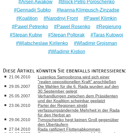
Arsen Awakow
Block Petro Poroschenko
Gennadij Subko
Iwanna Klimpusch-Zinzadse
Koalition
Narodnyj Front
Pawel Klimkin
Pawel Petrenko
Pawel Rosenko
Regierung
Stepan Kubiw
Stepan Poltorak
Taras Kutowoj
Wjatscheslaw Kirilenko
Wladimir Grojsman
Wladimir Kistion
Diese Artikel könnten Sie ebenfalls interessieren:
21.06.2010
Luzenkos Samoobrona wird sich einer
"realen oppositionellen Kraft" anschließen
29.05.2007
Die Wahlen für die 6. Rada wurden auf den
30.September gelegt
25.05.2007
Verhandlungen zwischen dem Präsidenten
und der Koalition scheinbar geplatzt
23.06.2010
Partei der Regionen strebt
verfassungsändernde Mehrheit in der Rada
für den Herbst an
29.06.2010
Tymoschenko hegt keinen Groll gegenüber
den Überläufern
27.04.2010
Rada ratifiziert Flottenabkommen