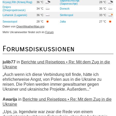
Saporischschja
Krywyj Rih (Kriwoj Rog)
36 °C
28 °C
(Saporoschje)
Dnipro
34 °C
Donezk
35 °C
(Dnepropetrowsk)
Luhansk (Lugansk)
36 °C
Simferopol
33 °C
Sewastopol
28 °C
Jalta
27 °C
Daten von
OpenWeatherMap.org
Mehr Ukrainewetter findet sich im
Forum
Forumsdiskussionen
julib77
in
Berichte und Reisetipps • Re: Mit dem Zug in die
Ukraine
„Auch wenn ich diese Verbindung toll finde, hätte ich
ehrlicherweise Angst, von Polen aus in die Ukraine zu
reisen. Die Polen werden immer gewaltsamer gegen
Ukrainer und ukrainische Projekte. Außerdem...“
Awarija
in
Berichte und Reisetipps • Re: Mit dem Zug in die
Ukraine
„Ups, ja. Irgendwie war zwar die Rede von einem