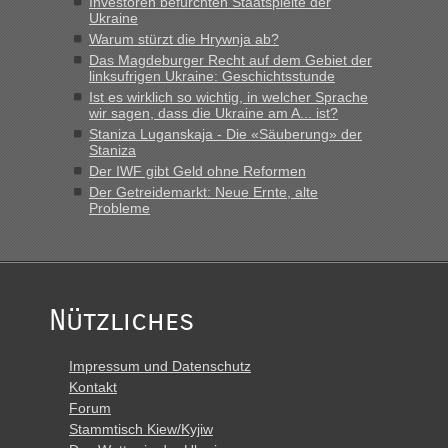
Investoren befürchten Staatspleite der
Ukraine
lev
in
Berichte und Reisetipps • Re: An welchem
Warum stürzt die Hrywnja ab?
Grenzübergang zwischen Polen und der Ukraine geht es am
Das Magdeburger Recht auf dem Gebiet der
schnellsten?
linksufrigen Ukraine: Geschichtsstunde
Ist es wirklich so wichtig, in welcher Sprache
„Derzeit, ist es überall sehr voll an den Grenzen Ukraine/
wir sagen, dass die Ukraine am A... ist?
Polen. Zb. Krakovets 100 PKW ca. 10 h Wartezeit. Wollen
Staniza Luganskaja - Die «Säuberung» der
Montag rüber, versuchen es sehr früh.“
Staniza
Der IWF gibt Geld ohne Reformen
Der Getreidemarkt: Neue Ernte, alte
Probleme
Nützliches
Impressum und Datenschutz
Kontakt
Forum
Stammtisch Kiew/Kyjiw