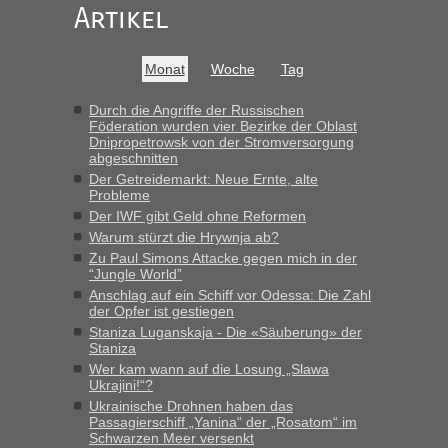
darauf hinweisen können.
Artikel
War aber nicht "böse" gemeint ...
Bis jetzt sind die Tickets auch noch nicht auf der Webseite
buchbar - warum auch immer ...
Monat
Woche
Tag
Hab´s versucht - bekomme aber immer angezeigt "auf dieser
Strecke fahren wir nicht"
Durch die Angriffe der Russischen
Föderation wurden vier Bezirke der Oblast
Dnipropetrowsk von der Stromversorgung
abgeschnitten
“
Der Getreidemarkt: Neue Ernte, alte
Probleme
MHG1023
in
Berichte und Reisetipps • Re: Mit dem Zug in
Der IWF gibt Geld ohne Reformen
die Ukraine
Warum stürzt die Hrywnja ab?
„Man sollte aber explizit dazu schreiben, daß es ein Zug von
Zu Paul Simons Attacke gegen mich in der
LeoExpress ist - und nur auf deren Webseite kann man die
“Jungle World”
Fahrkarten kaufen. Zumindest ist es die erste Umsteigefreie
Anschlag auf ein Schiff vor Odessa: Die Zahl
Verbindung von Deutschland...“
der Opfer ist gestiegen
Staniza Luganskaja - Die «Säuberung» der
Staniza
Eric
in
Recht, Visa und Dokumente • Re: Deklaration
gebrauchter Kleidung beim Zoll
Wer kam wann auf die Losung „Slawa
Ukrajini!“?
„Vielen Dank, mit einem Briefchen meiner Frau im Gepäck
Ukrainische Drohnen haben das
gab es keine Probleme“
Passagierschiff „Yanina“ der „Rosatom“ im
Schwarzen Meer versenkt