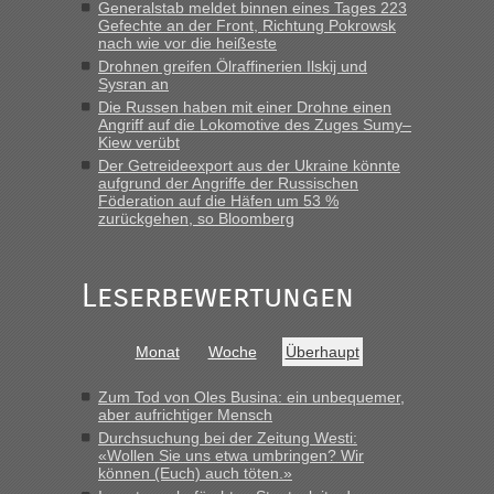
Generalstab meldet binnen eines Tages 223
lev
in
Berichte und Reisetipps • Re: An welchem
Gefechte an der Front, Richtung Pokrowsk
Grenzübergang zwischen Polen und der Ukraine geht es am
nach wie vor die heißeste
schnellsten?
Drohnen greifen Ölraffinerien Ilskij und
Sysran an
„Wir sind mit unserem Wohnmobil, wie geplant am Montag
15.6. in Krakovets rüber. Sehr zeitig los gegen 5 Uhr in der
Die Russen haben mit einer Drohne einen
Angriff auf die Lokomotive des Zuges Sumy–
Früh. Mit sehr sehr wenig Verkehr, super bis zur Grenze. Nur
Kiew verübt
8 PKW vor der Schranke....“
Der Getreideexport aus der Ukraine könnte
aufgrund der Angriffe der Russischen
Frank
in
Berichte und Reisetipps • Re: An welchem
Föderation auf die Häfen um 53 %
Grenzübergang zwischen Polen und der Ukraine geht es am
zurückgehen, so Bloomberg
schnellsten?
„Gestern 6 Stunden warten vor der Grenze Richtung Polen
Leserbewertungen
in Krakowez mit dem Kleinbus. Abfertigung ging dann
schnell da auch Passagiere mit EU-Pass dabei waren“
Bernd D-UA
in
Berichte und Reisetipps • Re: An welchem
Monat
Woche
Überhaupt
Grenzübergang zwischen Polen und der Ukraine geht es am
schnellsten?
Zum Tod von Oles Busina: ein unbequemer,
aber aufrichtiger Mensch
„Bin am Montag 15.6.26 um 8 Uhr in Urgyniw ausgereist,
Durchsuchung bei der Zeitung Westi:
das erste Mal an einem Montagmorgen ca. 15 Fahrzeuge
«Wollen Sie uns etwa umbringen? Wir
vor mir, bin sonst der Erste oder Zweite, egal, nach ca 20
können (Euch) auch töten.»
Minuten wurde dann die nächste Welle...“