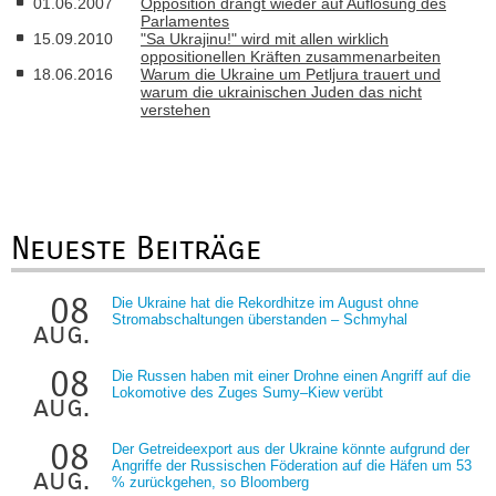
01.06.2007
Opposition drängt wieder auf Auflösung des
Parlamentes
15.09.2010
"Sa Ukrajinu!" wird mit allen wirklich
oppositionellen Kräften zusammenarbeiten
18.06.2016
Warum die Ukraine um Petljura trauert und
warum die ukrainischen Juden das nicht
verstehen
Neueste Beiträge
08
Die Ukraine hat die Rekordhitze im August ohne
Stromabschaltungen überstanden – Schmyhal
aug.
08
Die Russen haben mit einer Drohne einen Angriff auf die
Lokomotive des Zuges Sumy–Kiew verübt
aug.
08
Der Getreideexport aus der Ukraine könnte aufgrund der
Angriffe der Russischen Föderation auf die Häfen um 53
aug.
% zurückgehen, so Bloomberg