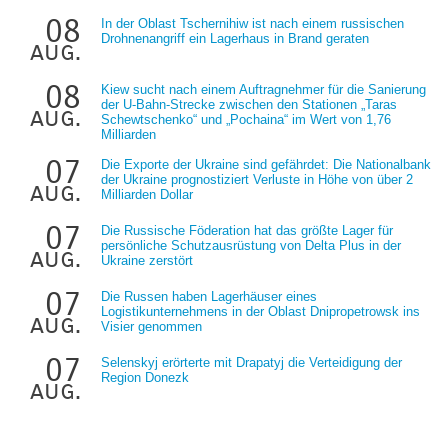
08
In der Oblast Tschernihiw ist nach einem russischen
Drohnenangriff ein Lagerhaus in Brand geraten
aug.
08
Kiew sucht nach einem Auftragnehmer für die Sanierung
der U-Bahn-Strecke zwischen den Stationen „Taras
aug.
Schewtschenko“ und „Pochaina“ im Wert von 1,76
Milliarden
07
Die Exporte der Ukraine sind gefährdet: Die Nationalbank
der Ukraine prognostiziert Verluste in Höhe von über 2
aug.
Milliarden Dollar
07
Die Russische Föderation hat das größte Lager für
persönliche Schutzausrüstung von Delta Plus in der
aug.
Ukraine zerstört
07
Die Russen haben Lagerhäuser eines
Logistikunternehmens in der Oblast Dnipropetrowsk ins
aug.
Visier genommen
07
Selenskyj erörterte mit Drapatyj die Verteidigung der
Region Donezk
aug.