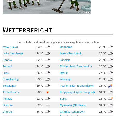
Wetterbericht
Für Details mit dem Mauszeiger über das zugehörige Icon gehen
Kyjiw (Kiew)
23 °C
Ushhorod
25 °C
Lwiw (Lemberg)
24 °C
Iwano-Frankiwsk
23 °C
Rachiw
22 °C
Jassinja
20 °C
Ternopil
24 °C
Tscherniwzi (Czernowitz)
25 °C
Luzk
26 °C
Riwne
26 °C
Chmelnyzkyj
23 °C
Winnyzja
23 °C
Schytomyr
19 °C
Tschernihiw (Tschernigow)
18 °C
Tscherkassy
28 °C
Kropywnyzkyj (Kirowograd)
31 °C
Poltawa
22 °C
Sumy
28 °C
Odessa
32 °C
Mykolajiw (Nikolajew)
34 °C
Cherson
36 °C
Charkiw (Charkow)
23 °C