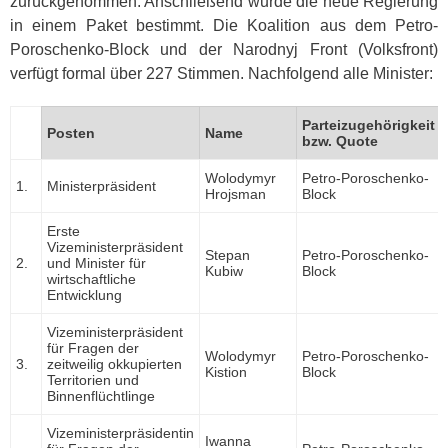
zurückgenommen. Anschließend wurde die neue Regierung
in einem Paket bestimmt. Die Koalition aus dem Petro-
Poroschenko-Block und der Narodnyj Front (Volksfront)
verfügt formal über 227 Stimmen. Nachfolgend alle Minister:
Parteizugehörigkeit
Posten
Name
bzw. Quote
Wolodymyr
Petro-Poroschenko-
1.
Ministerpräsident
Hrojsman
Block
Erste
Vizeministerpräsident
Stepan
Petro-Poroschenko-
2.
und Minister für
Kubiw
Block
wirtschaftliche
Entwicklung
Vizeministerpräsident
für Fragen der
Wolodymyr
Petro-Poroschenko-
3.
zeitweilig okkupierten
Kistion
Block
Territorien und
Binnenflüchtlinge
Vizeministerpräsidentin
Iwanna