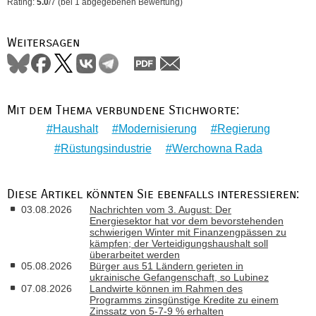
Rating:
5.0
/
7
(bei
1
abgegebenen Bewertung)
Weitersagen
Mit dem Thema verbundene Stichworte:
Haushalt
Modernisierung
Regierung
Rüstungsindustrie
Werchowna Rada
Diese Artikel könnten Sie ebenfalls interessieren:
03.08.2026
Nachrichten vom 3. August: Der
Energiesektor hat vor dem bevorstehenden
schwierigen Winter mit Finanzengpässen zu
kämpfen; der Verteidigungshaushalt soll
überarbeitet werden
05.08.2026
Bürger aus 51 Ländern gerieten in
ukrainische Gefangenschaft, so Lubinez
07.08.2026
Landwirte können im Rahmen des
Programms zinsgünstige Kredite zu einem
Zinssatz von 5-7-9 % erhalten