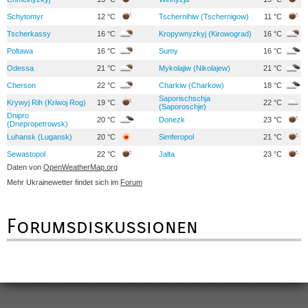
Schytomyr
12 °C
Tschernihiw (Tschernigow)
11 °C
Tscherkassy
16 °C
Kropywnyzkyj (Kirowograd)
16 °C
Poltawa
16 °C
Sumy
16 °C
Odessa
21 °C
Mykolajiw (Nikolajew)
21 °C
Cherson
22 °C
Charkiw (Charkow)
18 °C
Saporischschja
Krywyj Rih (Kriwoj Rog)
19 °C
22 °C
(Saporoschje)
Dnipro
20 °C
Donezk
23 °C
(Dnepropetrowsk)
Luhansk (Lugansk)
20 °C
Simferopol
21 °C
Sewastopol
22 °C
Jalta
23 °C
Daten von
OpenWeatherMap.org
Mehr Ukrainewetter findet sich im
Forum
Forumsdiskussionen