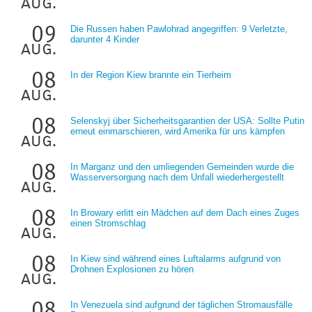
aug.
09
Die Russen haben Pawlohrad angegriffen: 9 Verletzte,
darunter 4 Kinder
aug.
08
In der Region Kiew brannte ein Tierheim
aug.
08
Selenskyj über Sicherheitsgarantien der USA: Sollte Putin
erneut einmarschieren, wird Amerika für uns kämpfen
aug.
08
In Marganz und den umliegenden Gemeinden wurde die
Wasserversorgung nach dem Unfall wiederhergestellt
aug.
08
In Browary erlitt ein Mädchen auf dem Dach eines Zuges
einen Stromschlag
aug.
08
In Kiew sind während eines Luftalarms aufgrund von
Drohnen Explosionen zu hören
aug.
08
In Venezuela sind aufgrund der täglichen Stromausfälle