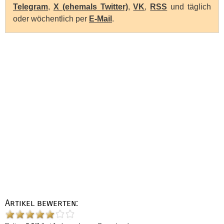
Telegram
,
X (ehemals Twitter)
,
VK
,
RSS
und täglich
oder wöchentlich per
E-Mail
.
Artikel bewerten: