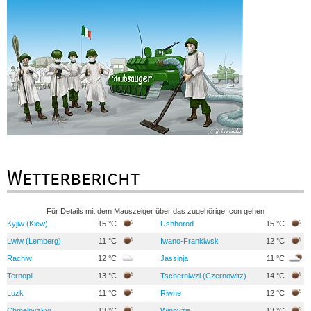
Wetterbericht
Für Details mit dem Mauszeiger über das zugehörige Icon gehen
Kyjiw (Kiew)
15 °C
Ushhorod
15 °C
Lwiw (Lemberg)
11 °C
Iwano-Frankiwsk
12 °C
Rachiw
12 °C
Jassinja
11 °C
Ternopil
13 °C
Tscherniwzi (Czernowitz)
14 °C
Luzk
11 °C
Riwne
12 °C
Chmelnyzkyj
13 °C
Winnyzja
13 °C