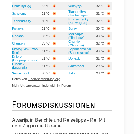
Chmelnyzkyj
33 °C
Winnyzja
32 °C
Tschernihiw
Schytomyr
31 °C
31 °C
(Tschernigow)
Kropywnyzkyj
Tscherkassy
30 °C
32 °C
(Kirowograd)
Poltawa
31 °C
Sumy
30 °C
Mykolajiw
Odessa
28 °C
33 °C
(Nikolajew)
Charkiw
Cherson
33 °C
32 °C
(Charkow)
Krywyj Rih (Kriwoj
Saporischschja
31 °C
33 °C
Rog)
(Saporoschje)
Dnipro
31 °C
Donezk
31 °C
(Dnepropetrowsk)
Luhansk
31 °C
Simferopol
29 °C
(Lugansk)
Sewastopol
30 °C
Jalta
28 °C
Daten von
OpenWeatherMap.org
Mehr Ukrainewetter findet sich im
Forum
Forumsdiskussionen
Awarija
in
Berichte und Reisetipps • Re: Mit
dem Zug in die Ukraine