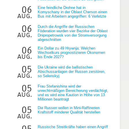
06
Eine feindliche Drohne hat in
Komyschany in der Oblast Cherson einen
aug.
Bus mit Arbeitern angegriffen: 6 Verletzte
06
Durch die Angriffe der Russischen
Föderation wurden vier Bezirke der Oblast
aug.
Dnipropetrowsk von der Stromversorgung
abgeschnitten
g
06
Ein Dollar zu 49 Hrywnja: Welchen
Wechselkurs prognostizieren Ökonomen
aug.
bis Ende 2027?
05
Die Ukraine wird die ballistischen
Abschussanlagen der Russen zerstören,
aug.
so Selenskyj
05
Frau Stefanishina wird der
unrechtmäßigen Bereicherung verdächtigt,
aug.
und es wird eine Kaution in Höhe von 13
Millionen beantragt
05
Die Russen wollen in Mini-Raffinerien
Kraftstoff minderer Qualität herstellen
aug.
05
Russische Streitkräfte haben einen Angriff