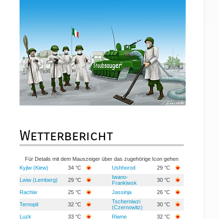
Wetterbericht
Für Details mit dem Mauszeiger über das zugehörige Icon gehen
Kyjiw (Kiew)
34 °C
Ushhorod
29 °C
Iwano-
Lwiw (Lemberg)
29 °C
30 °C
Frankiwsk
Rachiw
25 °C
Jassinja
26 °C
Tscherniwzi
Ternopil
32 °C
30 °C
(Czernowitz)
Luzk
33 °C
Riwne
32 °C