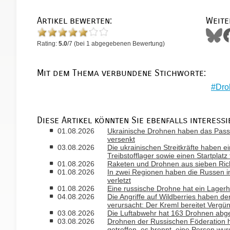
Artikel bewerten:
Weite
Rating:
5.0
/
7
(bei
1
abgegebenen Bewertung)
Mit dem Thema verbundene Stichworte:
Dro
Diese Artikel könnten Sie ebenfalls interessi
01.08.2026
Ukrainische Drohnen haben das Passa
versenkt
03.08.2026
Die ukrainischen Streitkräfte haben ei
Treibstofflager sowie einen Startplatz
01.08.2026
Raketen und Drohnen aus sieben Rich
01.08.2026
In zwei Regionen haben die Russen i
verletzt
01.08.2026
Eine russische Drohne hat ein Lagerh
04.08.2026
Die Angriffe auf Wildberries haben de
verursacht: Der Kreml bereitet Vergü
03.08.2026
Die Luftabwehr hat 163 Drohnen abge
03.08.2026
Drohnen der Russischen Föderation 
getroffen, es brennt, eine Person wur