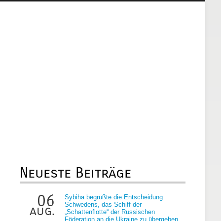
Neueste Beiträge
06
Sybiha begrüßte die Entscheidung
Schwedens, das Schiff der
aug.
„Schattenflotte“ der Russischen
Föderation an die Ukraine zu übergeben