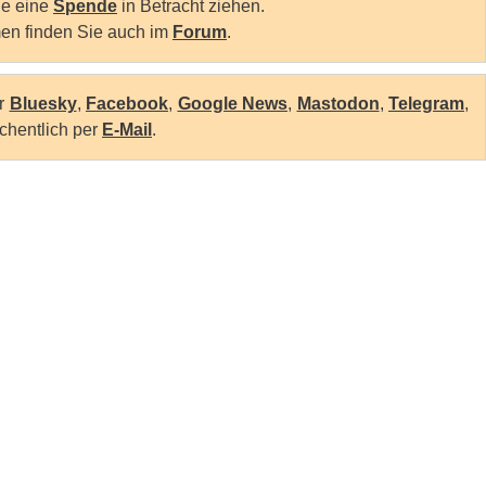
Sie eine
Spende
in Betracht ziehen.
en finden Sie auch im
Forum
.
er
Bluesky
,
Facebook
,
Google News
,
Mastodon
,
Telegram
,
chentlich per
E-Mail
.