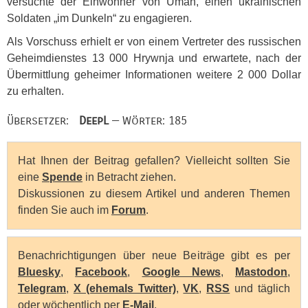
versuchte der Einwohner von Uman, einen ukrainischen
Soldaten „im Dunkeln“ zu engagieren.
Als Vorschuss erhielt er von einem Vertreter des russischen
Geheimdienstes 13 000 Hrywnja und erwartete, nach der
Übermittlung geheimer Informationen weitere 2 000 Dollar
zu erhalten.
Übersetzer:
DeepL
— Wörter: 185
Hat Ihnen der Beitrag gefallen? Vielleicht sollten Sie
eine
Spende
in Betracht ziehen.
Diskussionen zu diesem Artikel und anderen Themen
finden Sie auch im
Forum
.
Benachrichtigungen über neue Beiträge gibt es per
Bluesky
,
Facebook
,
Google News
,
Mastodon
,
Telegram
,
X (ehemals Twitter)
,
VK
,
RSS
und täglich
oder wöchentlich per
E-Mail
.