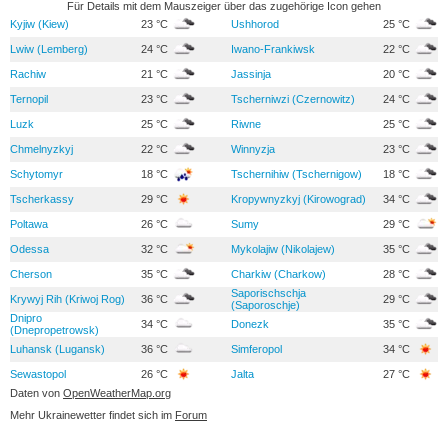
Für Details mit dem Mauszeiger über das zugehörige Icon gehen
Kyjiw (Kiew)
23 °C
Ushhorod
25 °C
Lwiw (Lemberg)
24 °C
Iwano-Frankiwsk
22 °C
Rachiw
21 °C
Jassinja
20 °C
Ternopil
23 °C
Tscherniwzi (Czernowitz)
24 °C
Luzk
25 °C
Riwne
25 °C
Chmelnyzkyj
22 °C
Winnyzja
23 °C
Schytomyr
18 °C
Tschernihiw (Tschernigow)
18 °C
Tscherkassy
29 °C
Kropywnyzkyj (Kirowograd)
34 °C
Poltawa
26 °C
Sumy
29 °C
Odessa
32 °C
Mykolajiw (Nikolajew)
35 °C
Cherson
35 °C
Charkiw (Charkow)
28 °C
Saporischschja
Krywyj Rih (Kriwoj Rog)
36 °C
29 °C
(Saporoschje)
Dnipro
34 °C
Donezk
35 °C
(Dnepropetrowsk)
Luhansk (Lugansk)
36 °C
Simferopol
34 °C
Sewastopol
26 °C
Jalta
27 °C
Daten von
OpenWeatherMap.org
Mehr Ukrainewetter findet sich im
Forum