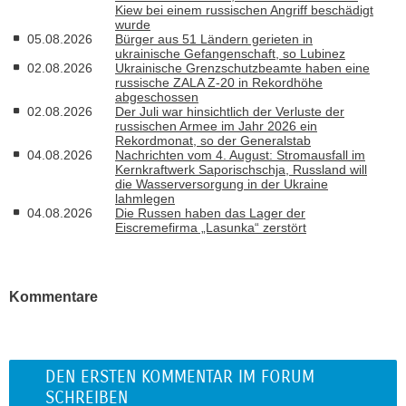
Kiew bei einem russischen Angriff beschädigt
wurde
05.08.2026
Bürger aus 51 Ländern gerieten in
ukrainische Gefangenschaft, so Lubinez
02.08.2026
Ukrainische Grenzschutzbeamte haben eine
russische ZALA Z-20 in Rekordhöhe
abgeschossen
02.08.2026
Der Juli war hinsichtlich der Verluste der
russischen Armee im Jahr 2026 ein
Rekordmonat, so der Generalstab
04.08.2026
Nachrichten vom 4. August: Stromausfall im
Kernkraftwerk Saporischschja, Russland will
die Wasserversorgung in der Ukraine
lahmlegen
04.08.2026
Die Russen haben das Lager der
Eiscremefirma „Lasunka“ zerstört
Kommentare
DEN ERSTEN KOMMENTAR IM FORUM
SCHREIBEN