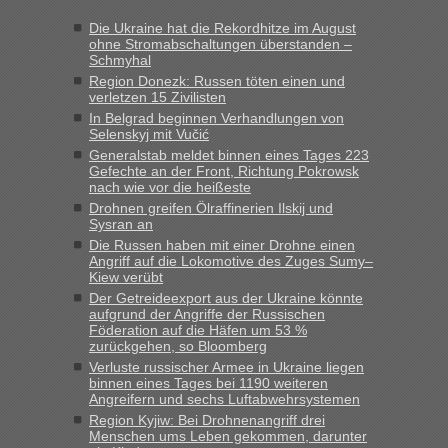
Jahres haben die Zollbeamten Verstöße im Wert von fast 11
Die Ukraine hat die Rekordhitze im August
Milliarden aufgedeckt
ohne Stromabschaltungen überstanden –
Schmyhal
„Kein Zoll. Du musst an sich nur sagen dass das privat ist
und du nicht damit handeln willst. So lange das nicht
Region Donezk: Russen töten einen und
verletzen 15 Zivilisten
Originalverpackt ist und ersichlich das nicht neu sollte es
In Belgrad beginnen Verhandlungen von
keine Probleme geben“
Selenskyj mit Vučić
Generalstab meldet binnen eines Tages 223
Eric
in
Recht, Visa und Dokumente • Deklaration
Gefechte an der Front, Richtung Pokrowsk
gebrauchter Kleidung beim Zoll
nach wie vor die heißeste
„Hallo Leute, ich weiß nicht, ob ich hier richtig bin mit meiner
Drohnen greifen Ölraffinerien Ilskij und
Sysran an
Anfrage. Ich möchte 4 Umzugskartons mit gebrauchter
Straßen Kleidung bei der Einreise in die Ukraine
Die Russen haben mit einer Drohne einen
Angriff auf die Lokomotive des Zuges Sumy–
mitnehmen. Es ist gebrauchte Kleidung...“
Kiew verübt
Der Getreideexport aus der Ukraine könnte
lev
in
Berichte und Reisetipps • Re: An welchem
aufgrund der Angriffe der Russischen
Grenzübergang zwischen Polen und der Ukraine geht es am
Föderation auf die Häfen um 53 %
schnellsten?
zurückgehen, so Bloomberg
Verluste russischer Armee in Ukraine liegen
„Wir sind mit unserem Wohnmobil, wie geplant am Montag
binnen eines Tages bei 1190 weiteren
15.6. in Krakovets rüber. Sehr zeitig los gegen 5 Uhr in der
Angreifern und sechs Luftabwehrsystemen
Früh. Mit sehr sehr wenig Verkehr, super bis zur Grenze. Nur
Region Kyjiw: Bei Drohnenangriff drei
8 PKW vor der Schranke....“
Menschen ums Leben gekommen, darunter