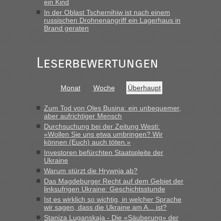
ein Kind
Frank
in
Berichte und Reisetipps • Re: An welchem
In der Oblast Tschernihiw ist nach einem
Grenzübergang zwischen Polen und der Ukraine geht es am
russischen Drohnenangriff ein Lagerhaus in
schnellsten?
Brand geraten
„Gestern 6 Stunden warten vor der Grenze Richtung Polen
in Krakowez mit dem Kleinbus. Abfertigung ging dann
Leserbewertungen
schnell da auch Passagiere mit EU-Pass dabei waren“
Bernd D-UA
in
Berichte und Reisetipps • Re: An welchem
Monat
Woche
Überhaupt
Grenzübergang zwischen Polen und der Ukraine geht es am
schnellsten?
Zum Tod von Oles Busina: ein unbequemer,
„Bin am Montag 15.6.26 um 8 Uhr in Urgyniw ausgereist,
aber aufrichtiger Mensch
das erste Mal an einem Montagmorgen ca. 15 Fahrzeuge
Durchsuchung bei der Zeitung Westi:
vor mir, bin sonst der Erste oder Zweite, egal, nach ca 20
«Wollen Sie uns etwa umbringen? Wir
Minuten wurde dann die nächste Welle...“
können (Euch) auch töten.»
Investoren befürchten Staatspleite der
lev
in
Berichte und Reisetipps • Re: An welchem
Ukraine
Grenzübergang zwischen Polen und der Ukraine geht es am
Warum stürzt die Hrywnja ab?
schnellsten?
Das Magdeburger Recht auf dem Gebiet der
linksufrigen Ukraine: Geschichtsstunde
„Derzeit, ist es überall sehr voll an den Grenzen Ukraine/
Ist es wirklich so wichtig, in welcher Sprache
Polen. Zb. Krakovets 100 PKW ca. 10 h Wartezeit. Wollen
wir sagen, dass die Ukraine am A... ist?
Montag rüber, versuchen es sehr früh.“
Staniza Luganskaja - Die «Säuberung» der