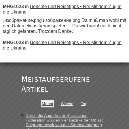
MHG1023
in
Berichte und Reisetipps • Re: Mit dem Zug in
die Ukraine
„изображение.png изображение.png Da muß man wohl mit
den Daten etwas herumspielen ... Da wird wohl noch nicht
täglich gefahren. Trotzdem Danke.“
MHG1023
in
Berichte und Reisetipps • Re: Mit dem Zug in
die Ukraine
„
Der Link zum Anbieter ist ja da.
Meistaufgerufene
Ist korrekt, aber ich finde man hätte trotzdem im Text gleich
darauf hinweisen können.
Artikel
War aber nicht "böse" gemeint ...
Bis jetzt sind die Tickets auch noch nicht auf der Webseite
buchbar - warum auch immer ...
Monat
Woche
Tag
Hab´s versucht - bekomme aber immer angezeigt "auf dieser
Strecke fahren wir nicht"
Durch die Angriffe der Russischen
Föderation wurden vier Bezirke der Oblast
Dnipropetrowsk von der Stromversorgung