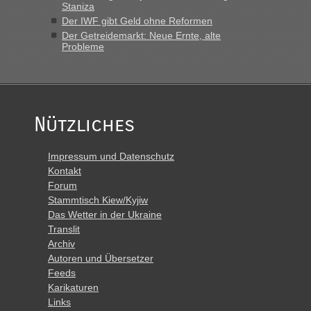
Staniza
Der IWF gibt Geld ohne Reformen
Der Getreidemarkt: Neue Ernte, alte
Probleme
Nützliches
Impressum und Datenschutz
Kontakt
Forum
Stammtisch Kiew/Kyjiw
Das Wetter in der Ukraine
Translit
Archiv
Autoren und Übersetzer
Feeds
Karikaturen
Links