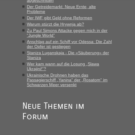
abgeschnitten
“
Der Getreidemarkt: Neue Ernte, alte
Probleme
MHG1023
in
Berichte und Reisetipps • Re: Mit dem Zug in
Der IWF gibt Geld ohne Reformen
die Ukraine
Warum stürzt die Hrywnja ab?
„Man sollte aber explizit dazu schreiben, daß es ein Zug von
Zu Paul Simons Attacke gegen mich in der
LeoExpress ist - und nur auf deren Webseite kann man die
“Jungle World”
Fahrkarten kaufen. Zumindest ist es die erste Umsteigefreie
Anschlag auf ein Schiff vor Odessa: Die Zahl
Verbindung von Deutschland...“
der Opfer ist gestiegen
Staniza Luganskaja - Die «Säuberung» der
Staniza
Eric
in
Recht, Visa und Dokumente • Re: Deklaration
gebrauchter Kleidung beim Zoll
Wer kam wann auf die Losung „Slawa
Ukrajini!“?
„Vielen Dank, mit einem Briefchen meiner Frau im Gepäck
Ukrainische Drohnen haben das
gab es keine Probleme“
Passagierschiff „Yanina“ der „Rosatom“ im
Schwarzen Meer versenkt
Anuleb
in
Recht, Visa und Dokumente • Re: Seit Anfang
des Jahres haben die Zollbeamten Verstöße im Wert von
fast 11 Milliarden aufgedeckt
Neue Themen im
„Am besten wäre natürlich, wenn die Frau mit dabei ist.
Forum
Alleinreisende Männer stehen schließlich immer unter
Verdacht.“
Frank
in
Recht, Visa und Dokumente • Re: Seit Anfang des