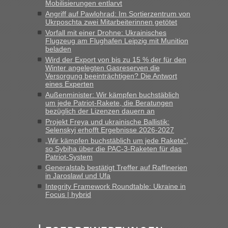
Mobilisierungen entlarvt
Angriff auf Pawlohrad: Im Sortierzentrum von
lev
in
Berichte und Reisetipps • Re: An welchem
Ukrposchta zwei Mitarbeiterinnen getötet
Grenzübergang zwischen Polen und der Ukraine geht es am
Vorfall mit einer Drohne: Ukrainisches
schnellsten?
Flugzeug am Flughafen Leipzig mit Munition
beladen
„Wir sind mit unserem Wohnmobil, wie geplant am Montag
Wird der Export von bis zu 15 % der für den
15.6. in Krakovets rüber. Sehr zeitig los gegen 5 Uhr in der
Winter angelegten Gasreserven die
Früh. Mit sehr sehr wenig Verkehr, super bis zur Grenze. Nur
Versorgung beeinträchtigen? Die Antwort
8 PKW vor der Schranke....“
eines Experten
Außenminister: Wir kämpfen buchstäblich
Frank
in
Berichte und Reisetipps • Re: An welchem
um jede Patriot-Rakete, die Beratungen
Grenzübergang zwischen Polen und der Ukraine geht es am
bezüglich der Lizenzen dauern an
schnellsten?
Projekt Freya und ukrainische Ballistik:
Selenskyj erhofft Ergebnisse 2026-2027
„Gestern 6 Stunden warten vor der Grenze Richtung Polen
„Wir kämpfen buchstäblich um jede Rakete“,
in Krakowez mit dem Kleinbus. Abfertigung ging dann
so Sybiha über die PAC-3-Raketen für das
schnell da auch Passagiere mit EU-Pass dabei waren“
Patriot-System
Generalstab bestätigt Treffer auf Raffinerien
Bernd D-UA
in
Berichte und Reisetipps • Re: An welchem
in Jaroslawl und Ufa
Grenzübergang zwischen Polen und der Ukraine geht es am
Integrity Framework Roundtable: Ukraine in
schnellsten?
Focus | hybrid
„Bin am Montag 15.6.26 um 8 Uhr in Urgyniw ausgereist,
das erste Mal an einem Montagmorgen ca. 15 Fahrzeuge
vor mir, bin sonst der Erste oder Zweite, egal, nach ca 20