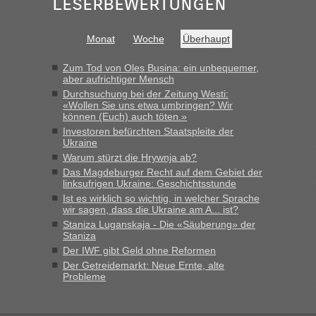
Leserbewertungen
Minuten wurde dann die nächste Welle...“
Monat
Woche
Überhaupt
lev
in
Berichte und Reisetipps • Re: An welchem
Grenzübergang zwischen Polen und der Ukraine geht es am
schnellsten?
Zum Tod von Oles Busina: ein unbequemer,
aber aufrichtiger Mensch
„Derzeit, ist es überall sehr voll an den Grenzen Ukraine/
Durchsuchung bei der Zeitung Westi:
Polen. Zb. Krakovets 100 PKW ca. 10 h Wartezeit. Wollen
«Wollen Sie uns etwa umbringen? Wir
Montag rüber, versuchen es sehr früh.“
können (Euch) auch töten.»
Investoren befürchten Staatspleite der
Ukraine
Warum stürzt die Hrywnja ab?
Das Magdeburger Recht auf dem Gebiet der
linksufrigen Ukraine: Geschichtsstunde
Ist es wirklich so wichtig, in welcher Sprache
wir sagen, dass die Ukraine am A... ist?
Staniza Luganskaja - Die «Säuberung» der
Staniza
Der IWF gibt Geld ohne Reformen
Der Getreidemarkt: Neue Ernte, alte
Probleme