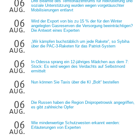
06
Drei Beamte des Territorialzentrums für Rekrutierung und
soziale Unterstützung wurden wegen vorgetäuschter
aug.
Mobilisierungen entlarvt
06
Wird der Export von bis zu 15 % der für den Winter
angelegten Gasreserven die Versorgung beeinträchtigen?
aug.
Die Antwort eines Experten
06
„Wir kämpfen buchstäblich um jede Rakete“, so Sybiha
über die PAC-3-Raketen für das Patriot-System
aug.
06
In Odessa sprang ein 12-jähriges Mädchen aus dem 7:
Stock: Es wird wegen des Verdachts auf Selbstmord
aug.
ermittelt
06
Nun können Sie Taxis über die KI „Bolt“ bestellen
aug.
06
Die Russen haben die Region Dnipropetrowsk angegriffen,
es gibt zahlreiche Opfer
aug.
06
Wie minderwertige Schutzwesten erkannt werden:
Erläuterungen von Experten
aug.