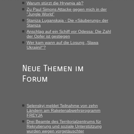
Warum stürzt die Hrywnja ab?
Zu Paul Simons Attacke gegen mich in der
Anuleb
in
Recht, Visa und Dokumente • Re: Seit Anfang
“Jungle World”
des Jahres haben die Zollbeamten Verstöße im Wert von
Staniza Luganskaja - Die «Säuberung» der
fast 11 Milliarden aufgedeckt
Staniza
„Am besten wäre natürlich, wenn die Frau mit dabei ist.
Anschlag auf ein Schiff vor Odessa: Die Zahl
Alleinreisende Männer stehen schließlich immer unter
der Opfer ist gestiegen
Verdacht.“
Wer kam wann auf die Losung „Slawa
Ukrajini!“?
Frank
in
Recht, Visa und Dokumente • Re: Seit Anfang des
Jahres haben die Zollbeamten Verstöße im Wert von fast 11
Milliarden aufgedeckt
Neue Themen im
„Kein Zoll. Du musst an sich nur sagen dass das privat ist
Forum
und du nicht damit handeln willst. So lange das nicht
Originalverpackt ist und ersichlich das nicht neu sollte es
keine Probleme geben“
Eric
in
Recht, Visa und Dokumente • Deklaration
Selenskyj meldet Teilnahme von zehn
gebrauchter Kleidung beim Zoll
Ländern am Raketenabwehrprogramm
FREYJA
„Hallo Leute, ich weiß nicht, ob ich hier richtig bin mit meiner
Anfrage. Ich möchte 4 Umzugskartons mit gebrauchter
Drei Beamte des Territorialzentrums für
Rekrutierung und soziale Unterstützung
Straßen Kleidung bei der Einreise in die Ukraine
wurden wegen vorgetäuschter
mitnehmen. Es ist gebrauchte Kleidung...“