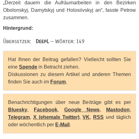
„Derzeit dauern die Aufräumarbeiten in den Bezirken
Obolonskyj, Darnytskyj und Holosiivskyj an“, fasste Petrow
zusammen.
Hintergrund:
Übersetzer:
DeepL
— Wörter: 149
Hat Ihnen der Beitrag gefallen? Vielleicht sollten Sie
eine
Spende
in Betracht ziehen.
Diskussionen zu diesem Artikel und anderen Themen
finden Sie auch im
Forum
.
Benachrichtigungen über neue Beiträge gibt es per
Bluesky
,
Facebook
,
Google News
,
Mastodon
,
Telegram
,
X (ehemals Twitter)
,
VK
,
RSS
und täglich
oder wöchentlich per
E-Mail
.