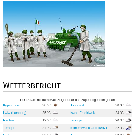
Wetterbericht
Für Details mit dem Mauszeiger über das zugehörige Icon gehen
Kyjiw (Kiew)
28 °C
Ushhorod
28 °C
Lwiw (Lemberg)
25 °C
Iwano-Frankiwsk
23 °C
Rachiw
19 °C
Jassinja
20 °C
Ternopil
24 °C
Tscherniwzi (Czernowitz)
22 °C