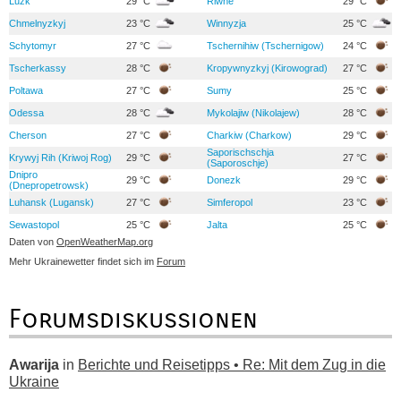
Luzk
29 °C
Riwne
29 °C
Chmelnyzkyj
23 °C
Winnyzja
25 °C
Schytomyr
27 °C
Tschernihiw (Tschernigow)
24 °C
Tscherkassy
28 °C
Kropywnyzkyj (Kirowograd)
27 °C
Poltawa
27 °C
Sumy
25 °C
Odessa
28 °C
Mykolajiw (Nikolajew)
28 °C
Cherson
27 °C
Charkiw (Charkow)
29 °C
Saporischschja
Krywyj Rih (Kriwoj Rog)
29 °C
27 °C
(Saporoschje)
Dnipro
29 °C
Donezk
29 °C
(Dnepropetrowsk)
Luhansk (Lugansk)
27 °C
Simferopol
23 °C
Sewastopol
25 °C
Jalta
25 °C
Daten von
OpenWeatherMap.org
Mehr Ukrainewetter findet sich im
Forum
Forumsdiskussionen
Awarija
in
Berichte und Reisetipps • Re: Mit dem Zug in die
Ukraine