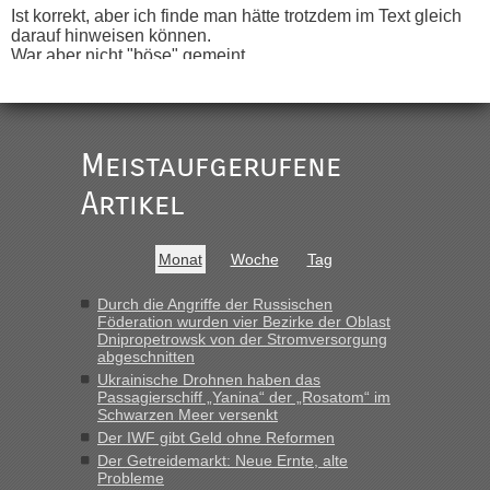
Ist korrekt, aber ich finde man hätte trotzdem im Text gleich
darauf hinweisen können.
War aber nicht "böse" gemeint ...
Bis jetzt sind die Tickets auch noch nicht auf der Webseite
buchbar - warum auch immer ...
Hab´s versucht - bekomme aber immer angezeigt "auf dieser
Strecke fahren wir nicht"
Meistaufgerufene
Artikel
“
MHG1023
in
Berichte und Reisetipps • Re: Mit dem Zug in
Monat
Woche
Tag
die Ukraine
„Man sollte aber explizit dazu schreiben, daß es ein Zug von
Durch die Angriffe der Russischen
Föderation wurden vier Bezirke der Oblast
LeoExpress ist - und nur auf deren Webseite kann man die
Dnipropetrowsk von der Stromversorgung
Fahrkarten kaufen. Zumindest ist es die erste Umsteigefreie
abgeschnitten
Verbindung von Deutschland...“
Ukrainische Drohnen haben das
Passagierschiff „Yanina“ der „Rosatom“ im
Eric
in
Recht, Visa und Dokumente • Re: Deklaration
Schwarzen Meer versenkt
gebrauchter Kleidung beim Zoll
Der IWF gibt Geld ohne Reformen
Der Getreidemarkt: Neue Ernte, alte
„Vielen Dank, mit einem Briefchen meiner Frau im Gepäck
Probleme
gab es keine Probleme“