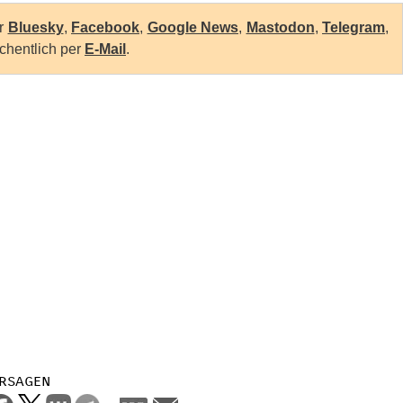
er
Bluesky
,
Facebook
,
Google News
,
Mastodon
,
Telegram
,
chentlich per
E-Mail
.
rsagen