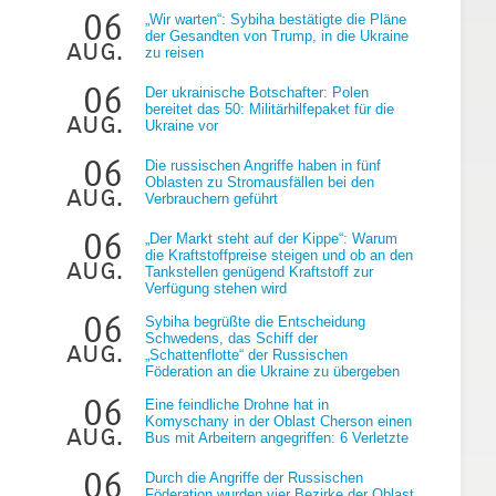
06
„Wir warten“: Sybiha bestätigte die Pläne
der Gesandten von Trump, in die Ukraine
aug.
zu reisen
06
Der ukrainische Botschafter: Polen
bereitet das 50: Militärhilfepaket für die
aug.
Ukraine vor
06
Die russischen Angriffe haben in fünf
Oblasten zu Stromausfällen bei den
e
aug.
Verbrauchern geführt
06
„Der Markt steht auf der Kippe“: Warum
die Kraftstoffpreise steigen und ob an den
aug.
Tankstellen genügend Kraftstoff zur
Verfügung stehen wird
06
Sybiha begrüßte die Entscheidung
Schwedens, das Schiff der
aug.
„Schattenflotte“ der Russischen
Föderation an die Ukraine zu übergeben
06
Eine feindliche Drohne hat in
Komyschany in der Oblast Cherson einen
aug.
Bus mit Arbeitern angegriffen: 6 Verletzte
06
Durch die Angriffe der Russischen
Föderation wurden vier Bezirke der Oblast