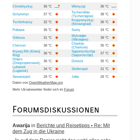
Chmelnyzkyj
36 °C
Winnyzja
36 °C
Tschernihiw
Schytomyr
37 °C
38 °C
(Tschernigow)
Kropywnyzkyj
Tscherkassy
32 °C
36 °C
(Kirowograd)
Poltawa
36 °C
Sumy
34 °C
Mykolajiw
Odessa
31 °C
38 °C
(Nikolajew)
Charkiw
Cherson
38 °C
35 °C
(Charkow)
Krywyj Rih (Kriwoj
Saporischschja
36 °C
37 °C
Rog)
(Saporoschje)
Dnipro
36 °C
Donezk
35 °C
(Dnepropetrowsk)
Luhansk
34 °C
Simferopol
31 °C
(Lugansk)
Sewastopol
28 °C
Jalta
28 °C
Daten von
OpenWeatherMap.org
Mehr Ukrainewetter findet sich im
Forum
Forumsdiskussionen
Awarija
in
Berichte und Reisetipps • Re: Mit
dem Zug in die Ukraine