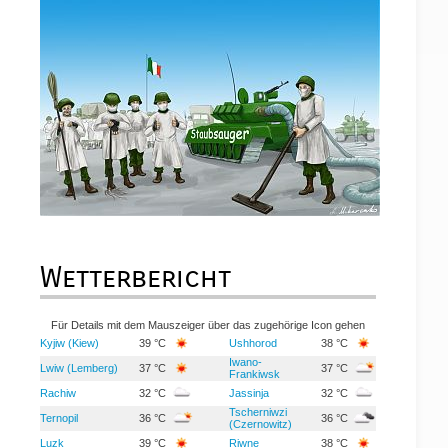
Wetterbericht
Für Details mit dem Mauszeiger über das zugehörige Icon gehen
Kyjiw (Kiew)
39 °C
Ushhorod
38 °C
Iwano-
Lwiw (Lemberg)
37 °C
37 °C
Frankiwsk
Rachiw
32 °C
Jassinja
32 °C
Tscherniwzi
Ternopil
36 °C
36 °C
(Czernowitz)
Luzk
39 °C
Riwne
38 °C