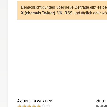
Benachrichtigungen über neue Beiträge gibt es p
X (ehemals Twitter)
,
VK
,
RSS
und täglich oder wö
Artikel bewerten:
Weite