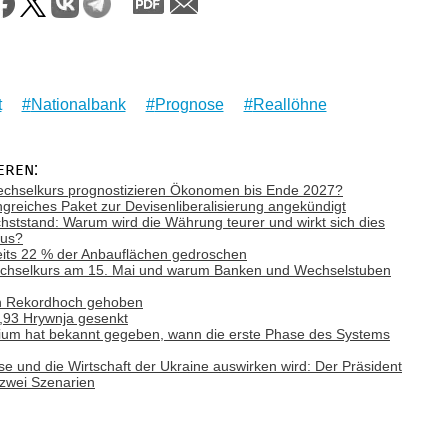
t
Nationalbank
Prognose
Reallöhne
eren:
Wechselkurs prognostizieren Ökonomen bis Ende 2027?
greiches Paket zur Devisenliberalisierung angekündigt
chststand: Warum wird die Währung teurer und wirkt sich dies
aus?
eits 22 % der Anbauflächen gedroschen
 Wechselkurs am 15. Mai und warum Banken und Wechselstuben
in Rekordhoch gehoben
1,93 Hrywnja gesenkt
erium hat bekannt gegeben, wann die erste Phase des Systems
ise und die Wirtschaft der Ukraine auswirken wird: Der Präsident
 zwei Szenarien