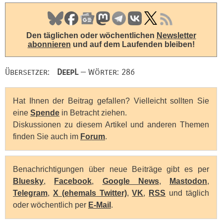
Den täglichen oder wöchentlichen
Newsletter
abonnieren
und auf dem Laufenden bleiben!
Übersetzer:
DeepL
— Wörter: 286
Hat Ihnen der Beitrag gefallen? Vielleicht sollten Sie
eine
Spende
in Betracht ziehen.
Diskussionen zu diesem Artikel und anderen Themen
finden Sie auch im
Forum
.
Benachrichtigungen über neue Beiträge gibt es per
Bluesky
,
Facebook
,
Google News
,
Mastodon
,
Telegram
,
X (ehemals Twitter)
,
VK
,
RSS
und täglich
oder wöchentlich per
E-Mail
.