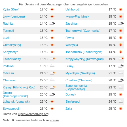
Für Details mit dem Mauszeiger über das zugehörige Icon gehen
Kyjiw (Kiew)
17 °C
Ushhorod
17 °C
Lwiw (Lemberg)
14 °C
Iwano-Frankiwsk
15 °C
Rachiw
14 °C
Jassinja
15 °C
Ternopil
16 °C
Tscherniwzi (Czernowitz)
17 °C
Luzk
15 °C
Riwne
15 °C
Chmelnyzkyj
16 °C
Winnyzja
16 °C
Schytomyr
14 °C
Tschernihiw (Tschernigow)
14 °C
Tscherkassy
18 °C
Kropywnyzkyj (Kirowograd)
19 °C
Poltawa
19 °C
Sumy
17 °C
Odessa
21 °C
Mykolajiw (Nikolajew)
21 °C
Cherson
22 °C
Charkiw (Charkow)
20 °C
Saporischschja
Krywyj Rih (Kriwoj Rog)
20 °C
23 °C
(Saporoschje)
Dnipro
20 °C
Donezk
25 °C
(Dnepropetrowsk)
Luhansk (Lugansk)
26 °C
Simferopol
24 °C
Sewastopol
25 °C
Jalta
25 °C
Daten von
OpenWeatherMap.org
Mehr Ukrainewetter findet sich im
Forum