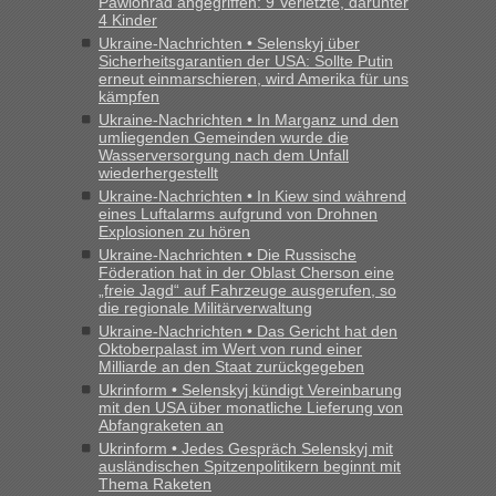
Pawlohrad angegriffen: 9 Verletzte, darunter
4 Kinder
Ukraine-Nachrichten • Selenskyj über
Sicherheitsgarantien der USA: Sollte Putin
erneut einmarschieren, wird Amerika für uns
kämpfen
Ukraine-Nachrichten • In Marganz und den
umliegenden Gemeinden wurde die
Wasserversorgung nach dem Unfall
wiederhergestellt
Ukraine-Nachrichten • In Kiew sind während
eines Luftalarms aufgrund von Drohnen
Explosionen zu hören
Ukraine-Nachrichten • Die Russische
Föderation hat in der Oblast Cherson eine
„freie Jagd“ auf Fahrzeuge ausgerufen, so
die regionale Militärverwaltung
Ukraine-Nachrichten • Das Gericht hat den
Oktoberpalast im Wert von rund einer
Milliarde an den Staat zurückgegeben
Ukrinform • Selenskyj kündigt Vereinbarung
mit den USA über monatliche Lieferung von
Abfangraketen an
Ukrinform • Jedes Gespräch Selenskyj mit
ausländischen Spitzenpolitikern beginnt mit
Thema Raketen