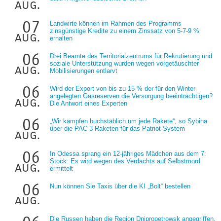
aug.
07
Landwirte können im Rahmen des Programms
zinsgünstige Kredite zu einem Zinssatz von 5-7-9 %
aug.
erhalten
06
Drei Beamte des Territorialzentrums für Rekrutierung und
soziale Unterstützung wurden wegen vorgetäuschter
aug.
Mobilisierungen entlarvt
06
Wird der Export von bis zu 15 % der für den Winter
angelegten Gasreserven die Versorgung beeinträchtigen?
aug.
Die Antwort eines Experten
06
„Wir kämpfen buchstäblich um jede Rakete“, so Sybiha
über die PAC-3-Raketen für das Patriot-System
aug.
06
In Odessa sprang ein 12-jähriges Mädchen aus dem 7:
Stock: Es wird wegen des Verdachts auf Selbstmord
aug.
ermittelt
06
Nun können Sie Taxis über die KI „Bolt“ bestellen
aug.
Die Russen haben die Region Dnipropetrowsk angegriffen,