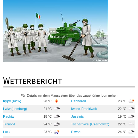
Wetterbericht
Für Details mit dem Mauszeiger über das zugehörige Icon gehen
Kyjiw (Kiew)
28 °C
Ushhorod
23 °C
Lwiw (Lemberg)
21 °C
Iwano-Frankiwsk
22 °C
Rachiw
18 °C
Jassinja
19 °C
Ternopil
24 °C
Tscherniwzi (Czernowitz)
22 °C
Luzk
23 °C
Riwne
24 °C