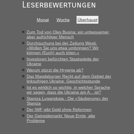
Leserbewertungen
Bernd D-UA
in
Berichte und Reisetipps • Re: An welchem
Grenzübergang zwischen Polen und der Ukraine geht es am
schnellsten?
Monat
Woche
Überhaupt
„Bin am Montag 15.6.26 um 8 Uhr in Urgyniw ausgereist,
das erste Mal an einem Montagmorgen ca. 15 Fahrzeuge
Zum Tod von Oles Busina: ein unbequemer,
vor mir, bin sonst der Erste oder Zweite, egal, nach ca 20
aber aufrichtiger Mensch
Minuten wurde dann die nächste Welle...“
Durchsuchung bei der Zeitung Westi:
«Wollen Sie uns etwa umbringen? Wir
können (Euch) auch töten.»
lev
in
Berichte und Reisetipps • Re: An welchem
Investoren befürchten Staatspleite der
Grenzübergang zwischen Polen und der Ukraine geht es am
Ukraine
schnellsten?
Warum stürzt die Hrywnja ab?
„Derzeit, ist es überall sehr voll an den Grenzen Ukraine/
Das Magdeburger Recht auf dem Gebiet der
Polen. Zb. Krakovets 100 PKW ca. 10 h Wartezeit. Wollen
linksufrigen Ukraine: Geschichtsstunde
Montag rüber, versuchen es sehr früh.“
Ist es wirklich so wichtig, in welcher Sprache
wir sagen, dass die Ukraine am A... ist?
Staniza Luganskaja - Die «Säuberung» der
Staniza
Der IWF gibt Geld ohne Reformen
Der Getreidemarkt: Neue Ernte, alte
Probleme