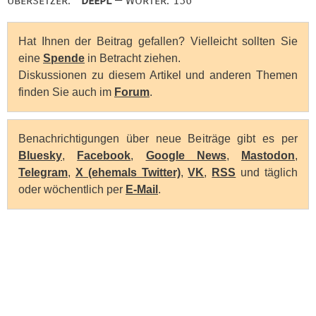
Übersetzer:
DeepL
— Wörter: 136
Hat Ihnen der Beitrag gefallen? Vielleicht sollten Sie
eine
Spende
in Betracht ziehen.
Diskussionen zu diesem Artikel und anderen Themen
finden Sie auch im
Forum
.
Benachrichtigungen über neue Beiträge gibt es per
Bluesky
,
Facebook
,
Google News
,
Mastodon
,
Telegram
,
X (ehemals Twitter)
,
VK
,
RSS
und täglich
oder wöchentlich per
E-Mail
.