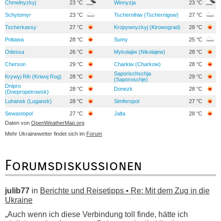
Chmelnyzkyj
23 °C
Winnyzja
23 °C
Schytomyr
23 °C
Tschernihiw (Tschernigow)
27 °C
Tscherkassy
27 °C
Kropywnyzkyj (Kirowograd)
28 °C
Poltawa
28 °C
Sumy
25 °C
Odessa
26 °C
Mykolajiw (Nikolajew)
28 °C
Cherson
29 °C
Charkiw (Charkow)
28 °C
Saporischschja
Krywyj Rih (Kriwoj Rog)
28 °C
29 °C
(Saporoschje)
Dnipro
28 °C
Donezk
28 °C
(Dnepropetrowsk)
Luhansk (Lugansk)
28 °C
Simferopol
27 °C
Sewastopol
27 °C
Jalta
28 °C
Daten von
OpenWeatherMap.org
Mehr Ukrainewetter findet sich im
Forum
Forumsdiskussionen
julib77
in
Berichte und Reisetipps • Re: Mit dem Zug in die
Ukraine
„Auch wenn ich diese Verbindung toll finde, hätte ich