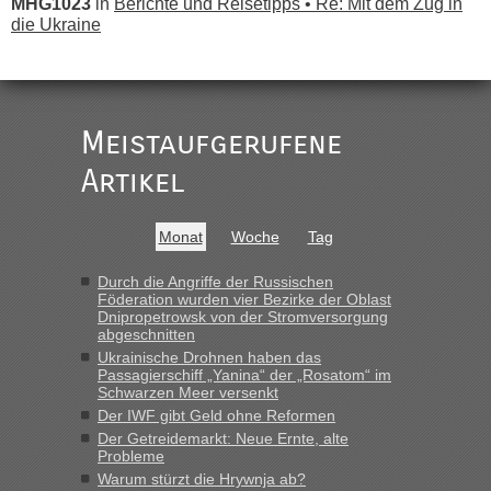
MHG1023
in
Berichte und Reisetipps • Re: Mit dem Zug in
die Ukraine
„
Der Link zum Anbieter ist ja da.
Meistaufgerufene
Ist korrekt, aber ich finde man hätte trotzdem im Text gleich
darauf hinweisen können.
Artikel
War aber nicht "böse" gemeint ...
Bis jetzt sind die Tickets auch noch nicht auf der Webseite
buchbar - warum auch immer ...
Monat
Woche
Tag
Hab´s versucht - bekomme aber immer angezeigt "auf dieser
Strecke fahren wir nicht"
Durch die Angriffe der Russischen
Föderation wurden vier Bezirke der Oblast
Dnipropetrowsk von der Stromversorgung
abgeschnitten
“
Ukrainische Drohnen haben das
Passagierschiff „Yanina“ der „Rosatom“ im
MHG1023
in
Berichte und Reisetipps • Re: Mit dem Zug in
Schwarzen Meer versenkt
die Ukraine
Der IWF gibt Geld ohne Reformen
Der Getreidemarkt: Neue Ernte, alte
„Man sollte aber explizit dazu schreiben, daß es ein Zug von
Probleme
LeoExpress ist - und nur auf deren Webseite kann man die
Warum stürzt die Hrywnja ab?
Fahrkarten kaufen. Zumindest ist es die erste Umsteigefreie