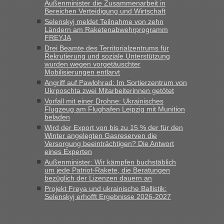
Außenminister die Zusammenarbeit in
Eric
in
Recht, Visa und Dokumente • Deklaration
Bereichen Verteidigung und Wirtschaft
gebrauchter Kleidung beim Zoll
Selenskyj meldet Teilnahme von zehn
Ländern am Raketenabwehrprogramm
„Hallo Leute, ich weiß nicht, ob ich hier richtig bin mit meiner
FREYJA
Anfrage. Ich möchte 4 Umzugskartons mit gebrauchter
Drei Beamte des Territorialzentrums für
Straßen Kleidung bei der Einreise in die Ukraine
Rekrutierung und soziale Unterstützung
mitnehmen. Es ist gebrauchte Kleidung...“
wurden wegen vorgetäuschter
Mobilisierungen entlarvt
lev
in
Berichte und Reisetipps • Re: An welchem
Angriff auf Pawlohrad: Im Sortierzentrum von
Grenzübergang zwischen Polen und der Ukraine geht es am
Ukrposchta zwei Mitarbeiterinnen getötet
schnellsten?
Vorfall mit einer Drohne: Ukrainisches
Flugzeug am Flughafen Leipzig mit Munition
„Wir sind mit unserem Wohnmobil, wie geplant am Montag
beladen
15.6. in Krakovets rüber. Sehr zeitig los gegen 5 Uhr in der
Wird der Export von bis zu 15 % der für den
Früh. Mit sehr sehr wenig Verkehr, super bis zur Grenze. Nur
Winter angelegten Gasreserven die
8 PKW vor der Schranke....“
Versorgung beeinträchtigen? Die Antwort
eines Experten
Frank
in
Berichte und Reisetipps • Re: An welchem
Außenminister: Wir kämpfen buchstäblich
Grenzübergang zwischen Polen und der Ukraine geht es am
um jede Patriot-Rakete, die Beratungen
bezüglich der Lizenzen dauern an
schnellsten?
Projekt Freya und ukrainische Ballistik:
„Gestern 6 Stunden warten vor der Grenze Richtung Polen
Selenskyj erhofft Ergebnisse 2026-2027
in Krakowez mit dem Kleinbus. Abfertigung ging dann
schnell da auch Passagiere mit EU-Pass dabei waren“