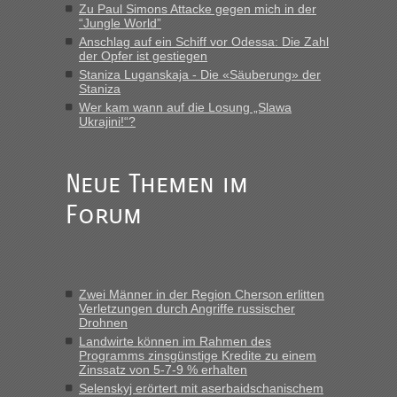
Verbindung von Deutschland...“
Zu Paul Simons Attacke gegen mich in der
“Jungle World”
Anschlag auf ein Schiff vor Odessa: Die Zahl
Eric
in
Recht, Visa und Dokumente • Re: Deklaration
der Opfer ist gestiegen
gebrauchter Kleidung beim Zoll
Staniza Luganskaja - Die «Säuberung» der
„Vielen Dank, mit einem Briefchen meiner Frau im Gepäck
Staniza
gab es keine Probleme“
Wer kam wann auf die Losung „Slawa
Ukrajini!“?
Anuleb
in
Recht, Visa und Dokumente • Re: Seit Anfang
des Jahres haben die Zollbeamten Verstöße im Wert von
fast 11 Milliarden aufgedeckt
Neue Themen im
„Am besten wäre natürlich, wenn die Frau mit dabei ist.
Forum
Alleinreisende Männer stehen schließlich immer unter
Verdacht.“
Frank
in
Recht, Visa und Dokumente • Re: Seit Anfang des
Jahres haben die Zollbeamten Verstöße im Wert von fast 11
Zwei Männer in der Region Cherson erlitten
Milliarden aufgedeckt
Verletzungen durch Angriffe russischer
Drohnen
„Kein Zoll. Du musst an sich nur sagen dass das privat ist
und du nicht damit handeln willst. So lange das nicht
Landwirte können im Rahmen des
Programms zinsgünstige Kredite zu einem
Originalverpackt ist und ersichlich das nicht neu sollte es
Zinssatz von 5-7-9 % erhalten
keine Probleme geben“
Selenskyj erörtert mit aserbaidschanischem