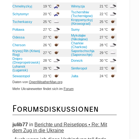
Chmelnyzkyj
19 °C
Winnyzja
21 °C
Tschernihiw
Schytomyr
20 °C
22 °C
(Tschernigow)
Kropywnyzkyj
Tscherkassy
25 °C
25 °C
(Kirowograd)
Poltawa
27 °C
Sumy
24 °C
Mykolajiw
Odessa
27 °C
27 °C
(Nikolajew)
Charkiw
Cherson
26 °C
28 °C
(Charkow)
Krywyj Rih (Kriwoj
Saporischschja
27 °C
29 °C
Rog)
(Saporoschje)
Dnipro
28 °C
Donezk
30 °C
(Dnepropetrowsk)
Luhansk
29 °C
Simferopol
22 °C
(Lugansk)
Sewastopol
23 °C
Jalta
24 °C
Daten von
OpenWeatherMap.org
Mehr Ukrainewetter findet sich im
Forum
Forumsdiskussionen
julib77
in
Berichte und Reisetipps • Re: Mit
dem Zug in die Ukraine