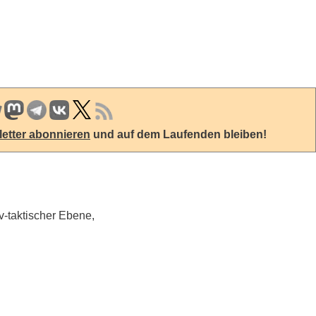
etter abonnieren
und auf dem Laufenden bleiben!
v-taktischer Ebene,