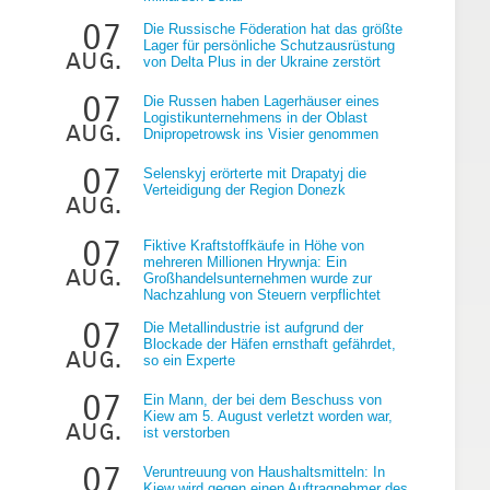
07
Die Russische Föderation hat das größte
Lager für persönliche Schutzausrüstung
aug.
von Delta Plus in der Ukraine zerstört
07
Die Russen haben Lagerhäuser eines
Logistikunternehmens in der Oblast
aug.
Dnipropetrowsk ins Visier genommen
07
Selenskyj erörterte mit Drapatyj die
Verteidigung der Region Donezk
aug.
07
Fiktive Kraftstoffkäufe in Höhe von
mehreren Millionen Hrywnja: Ein
aug.
Großhandelsunternehmen wurde zur
Nachzahlung von Steuern verpflichtet
07
Die Metallindustrie ist aufgrund der
Blockade der Häfen ernsthaft gefährdet,
aug.
so ein Experte
07
Ein Mann, der bei dem Beschuss von
Kiew am 5. August verletzt worden war,
aug.
ist verstorben
07
Veruntreuung von Haushaltsmitteln: In
Kiew wird gegen einen Auftragnehmer des