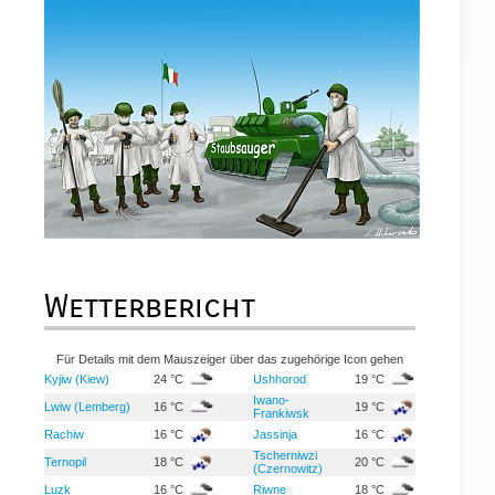
Wetterbericht
Für Details mit dem Mauszeiger über das zugehörige Icon gehen
Kyjiw (Kiew)
24 °C
Ushhorod
19 °C
Iwano-
Lwiw (Lemberg)
16 °C
19 °C
Frankiwsk
Rachiw
16 °C
Jassinja
16 °C
Tscherniwzi
Ternopil
18 °C
20 °C
(Czernowitz)
Luzk
16 °C
Riwne
18 °C