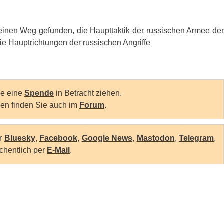
 einen Weg gefunden, die Haupttaktik der russischen Armee der
die Hauptrichtungen der russischen Angriffe
Sie eine
Spende
in Betracht ziehen.
en finden Sie auch im
Forum
.
er
Bluesky
,
Facebook
,
Google News
,
Mastodon
,
Telegram
,
chentlich per
E-Mail
.