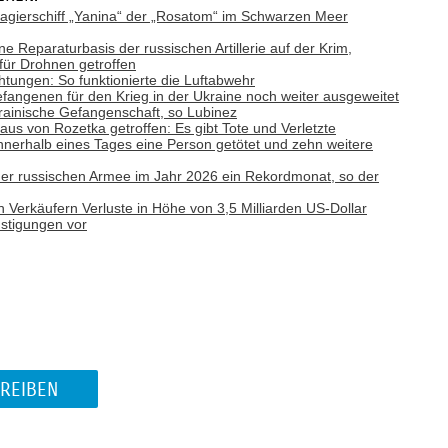
gierschiff „Yanina“ der „Rosatom“ im Schwarzen Meer
ne Reparaturbasis der russischen Artillerie auf der Krim,
 für Drohnen getroffen
tungen: So funktionierte die Luftabwehr
efangenen für den Krieg in der Ukraine noch weiter ausgeweitet
rainische Gefangenschaft, so Lubinez
aus von Rozetka getroffen: Es gibt Tote und Verletzte
nnerhalb eines Tages eine Person getötet und zehn weitere
e der russischen Armee im Jahr 2026 ein Rekordmonat, so der
n Verkäufern Verluste in Höhe von 3,5 Milliarden US-Dollar
nstigungen vor
REIBEN