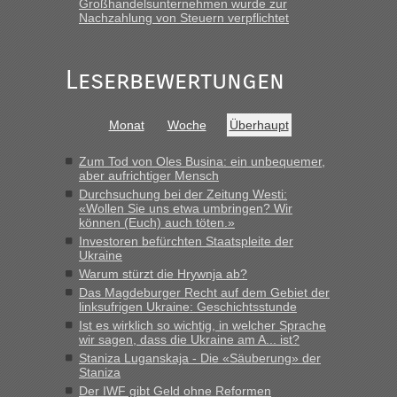
schnellsten?
Großhandelsunternehmen wurde zur
Nachzahlung von Steuern verpflichtet
„Gestern 6 Stunden warten vor der Grenze Richtung Polen
in Krakowez mit dem Kleinbus. Abfertigung ging dann
schnell da auch Passagiere mit EU-Pass dabei waren“
Leserbewertungen
Bernd D-UA
in
Berichte und Reisetipps • Re: An welchem
Grenzübergang zwischen Polen und der Ukraine geht es am
Monat
Woche
Überhaupt
schnellsten?
„Bin am Montag 15.6.26 um 8 Uhr in Urgyniw ausgereist,
Zum Tod von Oles Busina: ein unbequemer,
das erste Mal an einem Montagmorgen ca. 15 Fahrzeuge
aber aufrichtiger Mensch
vor mir, bin sonst der Erste oder Zweite, egal, nach ca 20
Durchsuchung bei der Zeitung Westi:
Minuten wurde dann die nächste Welle...“
«Wollen Sie uns etwa umbringen? Wir
können (Euch) auch töten.»
lev
in
Berichte und Reisetipps • Re: An welchem
Investoren befürchten Staatspleite der
Ukraine
Grenzübergang zwischen Polen und der Ukraine geht es am
schnellsten?
Warum stürzt die Hrywnja ab?
Das Magdeburger Recht auf dem Gebiet der
„Derzeit, ist es überall sehr voll an den Grenzen Ukraine/
linksufrigen Ukraine: Geschichtsstunde
Polen. Zb. Krakovets 100 PKW ca. 10 h Wartezeit. Wollen
Ist es wirklich so wichtig, in welcher Sprache
Montag rüber, versuchen es sehr früh.“
wir sagen, dass die Ukraine am A... ist?
Staniza Luganskaja - Die «Säuberung» der
Staniza
Der IWF gibt Geld ohne Reformen