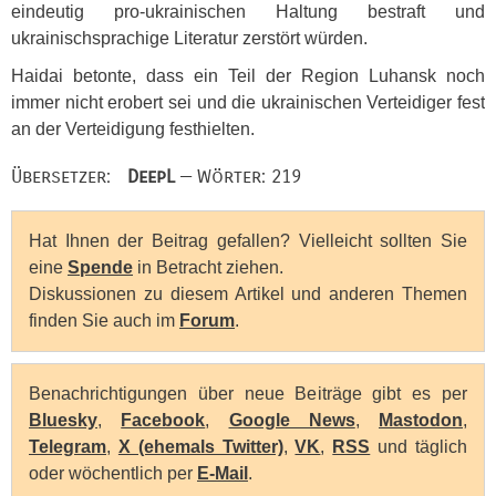
eindeutig pro-ukrainischen Haltung bestraft und
ukrainischsprachige Literatur zerstört würden.
Haidai betonte, dass ein Teil der Region Luhansk noch
immer nicht erobert sei und die ukrainischen Verteidiger fest
an der Verteidigung festhielten.
Übersetzer:
DeepL
— Wörter: 219
Hat Ihnen der Beitrag gefallen? Vielleicht sollten Sie
eine
Spende
in Betracht ziehen.
Diskussionen zu diesem Artikel und anderen Themen
finden Sie auch im
Forum
.
Benachrichtigungen über neue Beiträge gibt es per
Bluesky
,
Facebook
,
Google News
,
Mastodon
,
Telegram
,
X (ehemals Twitter)
,
VK
,
RSS
und täglich
oder wöchentlich per
E-Mail
.