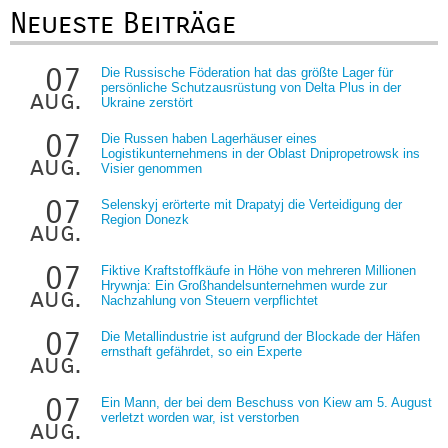
Neueste Beiträge
07
Die Russische Föderation hat das größte Lager für
persönliche Schutzausrüstung von Delta Plus in der
aug.
Ukraine zerstört
07
Die Russen haben Lagerhäuser eines
Logistikunternehmens in der Oblast Dnipropetrowsk ins
aug.
Visier genommen
07
Selenskyj erörterte mit Drapatyj die Verteidigung der
Region Donezk
aug.
07
Fiktive Kraftstoffkäufe in Höhe von mehreren Millionen
Hrywnja: Ein Großhandelsunternehmen wurde zur
aug.
Nachzahlung von Steuern verpflichtet
07
Die Metallindustrie ist aufgrund der Blockade der Häfen
ernsthaft gefährdet, so ein Experte
aug.
07
Ein Mann, der bei dem Beschuss von Kiew am 5. August
verletzt worden war, ist verstorben
aug.