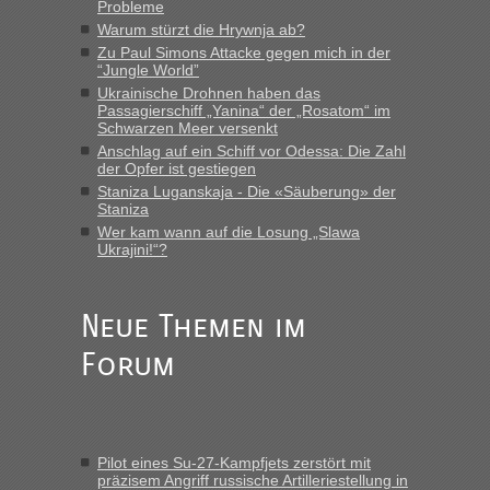
Probleme
die Ukraine
Warum stürzt die Hrywnja ab?
„Man sollte aber explizit dazu schreiben, daß es ein Zug von
Zu Paul Simons Attacke gegen mich in der
LeoExpress ist - und nur auf deren Webseite kann man die
“Jungle World”
Fahrkarten kaufen. Zumindest ist es die erste Umsteigefreie
Ukrainische Drohnen haben das
Verbindung von Deutschland...“
Passagierschiff „Yanina“ der „Rosatom“ im
Schwarzen Meer versenkt
Anschlag auf ein Schiff vor Odessa: Die Zahl
Eric
in
Recht, Visa und Dokumente • Re: Deklaration
der Opfer ist gestiegen
gebrauchter Kleidung beim Zoll
Staniza Luganskaja - Die «Säuberung» der
„Vielen Dank, mit einem Briefchen meiner Frau im Gepäck
Staniza
gab es keine Probleme“
Wer kam wann auf die Losung „Slawa
Ukrajini!“?
Anuleb
in
Recht, Visa und Dokumente • Re: Seit Anfang
des Jahres haben die Zollbeamten Verstöße im Wert von
fast 11 Milliarden aufgedeckt
Neue Themen im
„Am besten wäre natürlich, wenn die Frau mit dabei ist.
Forum
Alleinreisende Männer stehen schließlich immer unter
Verdacht.“
Frank
in
Recht, Visa und Dokumente • Re: Seit Anfang des
Jahres haben die Zollbeamten Verstöße im Wert von fast 11
Pilot eines Su-27-Kampfjets zerstört mit
Milliarden aufgedeckt
präzisem Angriff russische Artilleriestellung in