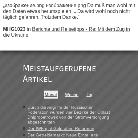
„изображение.png изображение.png Da muß man wohl mit
den Daten etwas herumspielen ... Da wird wohl noch nicht
täglich gefahren. Trotzdem Danke.“
MHG1023
in
Berichte und Reisetipps • Re: Mit dem Zug in
die Ukraine
„
Der Link zum Anbieter ist ja da.
Meistaufgerufene
Ist korrekt, aber ich finde man hätte trotzdem im Text gleich
darauf hinweisen können.
Artikel
War aber nicht "böse" gemeint ...
Bis jetzt sind die Tickets auch noch nicht auf der Webseite
buchbar - warum auch immer ...
Monat
Woche
Tag
Hab´s versucht - bekomme aber immer angezeigt "auf dieser
Strecke fahren wir nicht"
Durch die Angriffe der Russischen
Föderation wurden vier Bezirke der Oblast
Dnipropetrowsk von der Stromversorgung
abgeschnitten
“
Der IWF gibt Geld ohne Reformen
Der Getreidemarkt: Neue Ernte, alte
MHG1023
in
Berichte und Reisetipps • Re: Mit dem Zug in