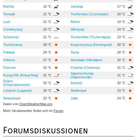
Rachiw
15 °C
Jassinja
17 °C
Ternopil
21 °C
Tscherniwzi (Czernowitz)
20 °C
Luzk
21 °C
Riwne
19 °C
Chmelnyzkyj
20 °C
Winnyzja
24 °C
Schytomyr
21 °C
Tschernihiw (Tschernigow)
23 °C
Tscherkassy
28 °C
Kropywnyzkyj (Kirowograd)
30 °C
Poltawa
29 °C
Sumy
28 °C
Odessa
27 °C
Mykolajiw (Nikolajew)
32 °C
Cherson
32 °C
Charkiw (Charkow)
31 °C
Saporischschja
Krywyj Rih (Kriwoj Rog)
31 °C
31 °C
(Saporoschje)
Dnipro
32 °C
Donezk
32 °C
(Dnepropetrowsk)
Luhansk (Lugansk)
30 °C
Simferopol
23 °C
Sewastopol
25 °C
Jalta
24 °C
Daten von
OpenWeatherMap.org
Mehr Ukrainewetter findet sich im
Forum
Forumsdiskussionen