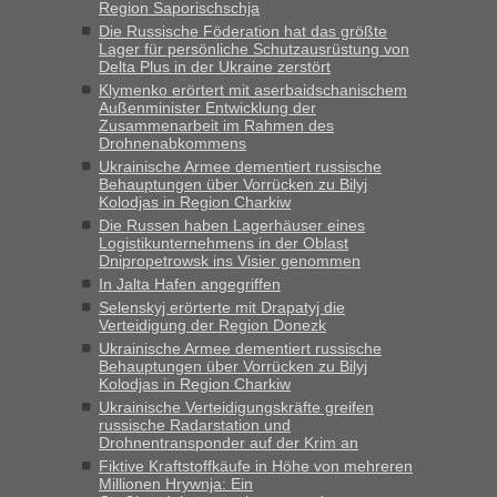
Region Saporischschja
„Kein Zoll. Du musst an sich nur sagen dass das privat ist
und du nicht damit handeln willst. So lange das nicht
Die Russische Föderation hat das größte
Lager für persönliche Schutzausrüstung von
Originalverpackt ist und ersichlich das nicht neu sollte es
Delta Plus in der Ukraine zerstört
keine Probleme geben“
Klymenko erörtert mit aserbaidschanischem
Außenminister Entwicklung der
Eric
in
Recht, Visa und Dokumente • Deklaration
Zusammenarbeit im Rahmen des
gebrauchter Kleidung beim Zoll
Drohnenabkommens
Ukrainische Armee dementiert russische
„Hallo Leute, ich weiß nicht, ob ich hier richtig bin mit meiner
Behauptungen über Vorrücken zu Bilyj
Anfrage. Ich möchte 4 Umzugskartons mit gebrauchter
Kolodjas in Region Charkiw
Straßen Kleidung bei der Einreise in die Ukraine
Die Russen haben Lagerhäuser eines
mitnehmen. Es ist gebrauchte Kleidung...“
Logistikunternehmens in der Oblast
Dnipropetrowsk ins Visier genommen
lev
in
Berichte und Reisetipps • Re: An welchem
In Jalta Hafen angegriffen
Grenzübergang zwischen Polen und der Ukraine geht es am
Selenskyj erörterte mit Drapatyj die
schnellsten?
Verteidigung der Region Donezk
Ukrainische Armee dementiert russische
„Wir sind mit unserem Wohnmobil, wie geplant am Montag
Behauptungen über Vorrücken zu Bilyj
15.6. in Krakovets rüber. Sehr zeitig los gegen 5 Uhr in der
Kolodjas in Region Charkiw
Früh. Mit sehr sehr wenig Verkehr, super bis zur Grenze. Nur
Ukrainische Verteidigungskräfte greifen
8 PKW vor der Schranke....“
russische Radarstation und
Drohnentransponder auf der Krim an
Frank
in
Berichte und Reisetipps • Re: An welchem
Fiktive Kraftstoffkäufe in Höhe von mehreren
Grenzübergang zwischen Polen und der Ukraine geht es am
Millionen Hrywnja: Ein