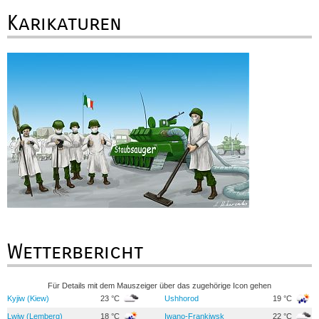
Karikaturen
Wetterbericht
Für Details mit dem Mauszeiger über das zugehörige Icon gehen
Kyjiw (Kiew)
23 °C
Ushhorod
19 °C
Lwiw (Lemberg)
18 °C
Iwano-Frankiwsk
22 °C