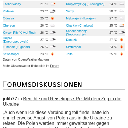
Tscherkassy
21 °C
Kropywnyzkyj (Kirowograd)
24 °C
Poltawa
23 °C
Sumy
20 °C
Odessa
25 °C
Mykolajiw (Nikolajew)
27 °C
Cherson
26 °C
Charkiw (Charkow)
25 °C
Saporischschja
Krywyj Rih (Kriwoj Rog)
26 °C
27 °C
(Saporoschje)
Dnipro
27 °C
Donezk
27 °C
(Dnepropetrowsk)
Luhansk (Lugansk)
26 °C
Simferopol
23 °C
Sewastopol
23 °C
Jalta
25 °C
Daten von
OpenWeatherMap.org
Mehr Ukrainewetter findet sich im
Forum
Forumsdiskussionen
julib77
in
Berichte und Reisetipps • Re: Mit dem Zug in die
Ukraine
„Auch wenn ich diese Verbindung toll finde, hätte ich
ehrlicherweise Angst, von Polen aus in die Ukraine zu
reisen. Die Polen werden immer gewaltsamer gegen