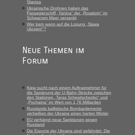
Staniza
Eric
in
Recht, Visa und Dokumente • Re: Deklaration
gebrauchter Kleidung beim Zoll
Ukrainische Drohnen haben das
Passagierschiff „Yanina“ der „Rosatom“ im
„Vielen Dank, mit einem Briefchen meiner Frau im Gepäck
Schwarzen Meer versenkt
gab es keine Probleme“
Wer kam wann auf die Losung „Slawa
Ukrajini!“?
Anuleb
in
Recht, Visa und Dokumente • Re: Seit Anfang
des Jahres haben die Zollbeamten Verstöße im Wert von
fast 11 Milliarden aufgedeckt
Neue Themen im
„Am besten wäre natürlich, wenn die Frau mit dabei ist.
Forum
Alleinreisende Männer stehen schließlich immer unter
Verdacht.“
Frank
in
Recht, Visa und Dokumente • Re: Seit Anfang des
Jahres haben die Zollbeamten Verstöße im Wert von fast 11
Kiew sucht nach einem Auftragnehmer für
Milliarden aufgedeckt
die Sanierung der U-Bahn-Strecke zwischen
den Stationen „Taras Schewtschenko“ und
„Kein Zoll. Du musst an sich nur sagen dass das privat ist
„Pochaina“ im Wert von 1,76 Milliarden
und du nicht damit handeln willst. So lange das nicht
Russlands ballistische Bombardements
Originalverpackt ist und ersichlich das nicht neu sollte es
verheißen der Ukraine einen harten Winter
keine Probleme geben“
EU verhängt neue Sanktionen gegen
Russland
Eric
in
Recht, Visa und Dokumente • Deklaration
Die Exporte der Ukraine sind gefährdet: Die
gebrauchter Kleidung beim Zoll