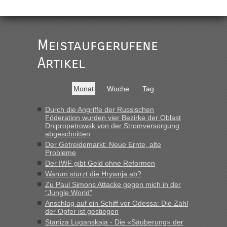
„
Der Link zum Anbieter ist ja da.
Meistaufgerufene
Ist korrekt, aber ich finde man hätte trotzdem im Text gleich
darauf hinweisen können.
Artikel
War aber nicht "böse" gemeint ...
Bis jetzt sind die Tickets auch noch nicht auf der Webseite
buchbar - warum auch immer ...
Monat
Woche
Tag
Hab´s versucht - bekomme aber immer angezeigt "auf dieser
Strecke fahren wir nicht"
Durch die Angriffe der Russischen
Föderation wurden vier Bezirke der Oblast
Dnipropetrowsk von der Stromversorgung
abgeschnitten
“
Der Getreidemarkt: Neue Ernte, alte
Probleme
MHG1023
in
Berichte und Reisetipps • Re: Mit dem Zug in
Der IWF gibt Geld ohne Reformen
die Ukraine
Warum stürzt die Hrywnja ab?
„Man sollte aber explizit dazu schreiben, daß es ein Zug von
Zu Paul Simons Attacke gegen mich in der
LeoExpress ist - und nur auf deren Webseite kann man die
“Jungle World”
Fahrkarten kaufen. Zumindest ist es die erste Umsteigefreie
Anschlag auf ein Schiff vor Odessa: Die Zahl
Verbindung von Deutschland...“
der Opfer ist gestiegen
Staniza Luganskaja - Die «Säuberung» der