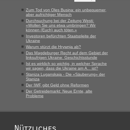
schnellsten?
Zum Tod von Oles Busina: ein unbequemer,
„Bin am Montag 15.6.26 um 8 Uhr in Urgyniw ausgereist,
aber aufrichtiger Mensch
das erste Mal an einem Montagmorgen ca. 15 Fahrzeuge
Durchsuchung bei der Zeitung Westi:
vor mir, bin sonst der Erste oder Zweite, egal, nach ca 20
«Wollen Sie uns etwa umbringen? Wir
Minuten wurde dann die nächste Welle...“
können (Euch) auch töten.»
Investoren befürchten Staatspleite der
lev
in
Berichte und Reisetipps • Re: An welchem
Ukraine
Grenzübergang zwischen Polen und der Ukraine geht es am
Warum stürzt die Hrywnja ab?
schnellsten?
Das Magdeburger Recht auf dem Gebiet der
linksufrigen Ukraine: Geschichtsstunde
„Derzeit, ist es überall sehr voll an den Grenzen Ukraine/
Ist es wirklich so wichtig, in welcher Sprache
Polen. Zb. Krakovets 100 PKW ca. 10 h Wartezeit. Wollen
wir sagen, dass die Ukraine am A... ist?
Montag rüber, versuchen es sehr früh.“
Staniza Luganskaja - Die «Säuberung» der
Staniza
Der IWF gibt Geld ohne Reformen
Der Getreidemarkt: Neue Ernte, alte
Probleme
Nützliches