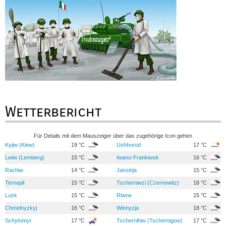
Wetterbericht
Für Details mit dem Mauszeiger über das zugehörige Icon gehen
Kyjiw (Kiew)
19 °C
Ushhorod
17 °C
Lwiw (Lemberg)
15 °C
Iwano-Frankiwsk
16 °C
Rachiw
14 °C
Jassinja
15 °C
Ternopil
15 °C
Tscherniwzi (Czernowitz)
18 °C
Luzk
15 °C
Riwne
15 °C
Chmelnyzkyj
16 °C
Winnyzja
18 °C
Schytomyr
17 °C
Tschernihiw (Tschernigow)
17 °C