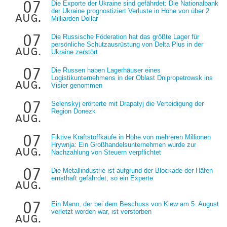
07
Die Exporte der Ukraine sind gefährdet: Die Nationalbank
der Ukraine prognostiziert Verluste in Höhe von über 2
aug.
Milliarden Dollar
07
Die Russische Föderation hat das größte Lager für
persönliche Schutzausrüstung von Delta Plus in der
aug.
Ukraine zerstört
07
Die Russen haben Lagerhäuser eines
Logistikunternehmens in der Oblast Dnipropetrowsk ins
aug.
Visier genommen
07
Selenskyj erörterte mit Drapatyj die Verteidigung der
Region Donezk
aug.
07
Fiktive Kraftstoffkäufe in Höhe von mehreren Millionen
Hrywnja: Ein Großhandelsunternehmen wurde zur
aug.
Nachzahlung von Steuern verpflichtet
07
Die Metallindustrie ist aufgrund der Blockade der Häfen
ernsthaft gefährdet, so ein Experte
aug.
07
Ein Mann, der bei dem Beschuss von Kiew am 5. August
verletzt worden war, ist verstorben
aug.