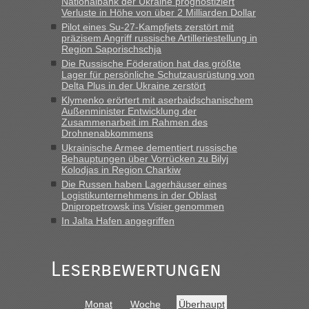
Nationalbank der Ukraine prognostiziert
Verluste in Höhe von über 2 Milliarden Dollar
„Hallo Leute, ich weiß nicht, ob ich hier richtig bin mit meiner
Pilot eines Su-27-Kampfjets zerstört mit
Anfrage. Ich möchte 4 Umzugskartons mit gebrauchter
präzisem Angriff russische Artilleriestellung in
Straßen Kleidung bei der Einreise in die Ukraine
Region Saporischschja
mitnehmen. Es ist gebrauchte Kleidung...“
Die Russische Föderation hat das größte
Lager für persönliche Schutzausrüstung von
lev
in
Berichte und Reisetipps • Re: An welchem
Delta Plus in der Ukraine zerstört
Grenzübergang zwischen Polen und der Ukraine geht es am
Klymenko erörtert mit aserbaidschanischem
schnellsten?
Außenminister Entwicklung der
Zusammenarbeit im Rahmen des
„Wir sind mit unserem Wohnmobil, wie geplant am Montag
Drohnenabkommens
15.6. in Krakovets rüber. Sehr zeitig los gegen 5 Uhr in der
Ukrainische Armee dementiert russische
Früh. Mit sehr sehr wenig Verkehr, super bis zur Grenze. Nur
Behauptungen über Vorrücken zu Bilyj
8 PKW vor der Schranke....“
Kolodjas in Region Charkiw
Die Russen haben Lagerhäuser eines
Frank
in
Berichte und Reisetipps • Re: An welchem
Logistikunternehmens in der Oblast
Grenzübergang zwischen Polen und der Ukraine geht es am
Dnipropetrowsk ins Visier genommen
schnellsten?
In Jalta Hafen angegriffen
„Gestern 6 Stunden warten vor der Grenze Richtung Polen
in Krakowez mit dem Kleinbus. Abfertigung ging dann
Leserbewertungen
schnell da auch Passagiere mit EU-Pass dabei waren“
Bernd D-UA
in
Berichte und Reisetipps • Re: An welchem
Monat
Woche
Überhaupt
Grenzübergang zwischen Polen und der Ukraine geht es am