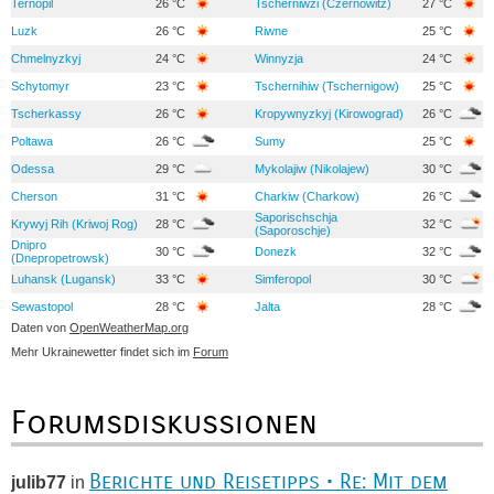
Ternopil
26 °C
Tscherniwzi (Czernowitz)
27 °C
Luzk
26 °C
Riwne
25 °C
Chmelnyzkyj
24 °C
Winnyzja
24 °C
Schytomyr
23 °C
Tschernihiw (Tschernigow)
25 °C
Tscherkassy
26 °C
Kropywnyzkyj (Kirowograd)
26 °C
Poltawa
26 °C
Sumy
25 °C
Odessa
29 °C
Mykolajiw (Nikolajew)
30 °C
Cherson
31 °C
Charkiw (Charkow)
26 °C
Saporischschja
Krywyj Rih (Kriwoj Rog)
28 °C
32 °C
(Saporoschje)
Dnipro
30 °C
Donezk
32 °C
(Dnepropetrowsk)
Luhansk (Lugansk)
33 °C
Simferopol
30 °C
Sewastopol
28 °C
Jalta
28 °C
Daten von
OpenWeatherMap.org
Mehr Ukrainewetter findet sich im
Forum
Forumsdiskussionen
Berichte und Reisetipps • Re: Mit dem
julib77
in