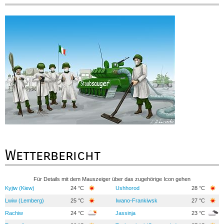
Wetterbericht
Für Details mit dem Mauszeiger über das zugehörige Icon gehen
Kyjiw (Kiew)
24 °C
Ushhorod
28 °C
Lwiw (Lemberg)
25 °C
Iwano-Frankiwsk
27 °C
Rachiw
24 °C
Jassinja
23 °C