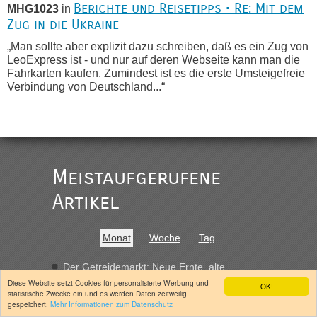
Berichte und Reisetipps • Re: Mit dem
MHG1023
in
Zug in die Ukraine
„Man sollte aber explizit dazu schreiben, daß es ein Zug von
LeoExpress ist - und nur auf deren Webseite kann man die
Fahrkarten kaufen. Zumindest ist es die erste Umsteigefreie
Verbindung von Deutschland...“
Recht, Visa und Dokumente • Re:
Eric
in
Deklaration gebrauchter Kleidung beim Zoll
„Vielen Dank, mit einem Briefchen meiner Frau im Gepäck
gab es keine Probleme“
Meistaufgerufene
Recht, Visa und Dokumente • Re: Seit
Artikel
Anuleb
in
Anfang des Jahres haben die Zollbeamten
Verstöße im Wert von fast 11 Milliarden
Monat
Woche
Tag
aufgedeckt
„Am besten wäre natürlich, wenn die Frau mit dabei ist.
Der Getreidemarkt: Neue Ernte, alte
Probleme
Alleinreisende Männer stehen schließlich immer unter
Diese Website setzt Cookies für personalisierte Werbung und
OK!
Zu Paul Simons Attacke gegen mich in der
Verdacht.“
statistische Zwecke ein und es werden Daten zeitweilig
gespeichert.
Mehr Informationen zum Datenschutz
“Jungle World”