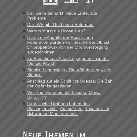
Monat
Woche
Tag
Hab´s versucht - bekomme aber immer angezeigt "auf dieser
Strecke fahren wir nicht"
Der Getreidemarkt: Neue Ernte, alte
Probleme
Der IWF gibt Geld ohne Reformen
“
Warum stürzt die Hrywnja ab?
Durch die Angriffe der Russischen
Föderation wurden vier Bezirke der Oblast
MHG1023
in
Berichte und Reisetipps • Re: Mit dem Zug in
Dnipropetrowsk von der Stromversorgung
die Ukraine
abgeschnitten
„Man sollte aber explizit dazu schreiben, daß es ein Zug von
Zu Paul Simons Attacke gegen mich in der
LeoExpress ist - und nur auf deren Webseite kann man die
“Jungle World”
Fahrkarten kaufen. Zumindest ist es die erste Umsteigefreie
Staniza Luganskaja - Die «Säuberung» der
Verbindung von Deutschland...“
Staniza
Anschlag auf ein Schiff vor Odessa: Die Zahl
der Opfer ist gestiegen
Eric
in
Recht, Visa und Dokumente • Re: Deklaration
gebrauchter Kleidung beim Zoll
Wer kam wann auf die Losung „Slawa
Ukrajini!“?
„Vielen Dank, mit einem Briefchen meiner Frau im Gepäck
Ukrainische Drohnen haben das
gab es keine Probleme“
Passagierschiff „Yanina“ der „Rosatom“ im
Schwarzen Meer versenkt
Anuleb
in
Recht, Visa und Dokumente • Re: Seit Anfang
des Jahres haben die Zollbeamten Verstöße im Wert von
fast 11 Milliarden aufgedeckt
Neue Themen im