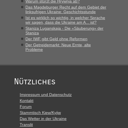
schnellsten?
Warum stürzt die Hrywnja ab?
Das Magdeburger Recht auf dem Gebiet der
„Derzeit, ist es überall sehr voll an den Grenzen Ukraine/
linksufrigen Ukraine: Geschichtsstunde
Polen. Zb. Krakovets 100 PKW ca. 10 h Wartezeit. Wollen
Ist es wirklich so wichtig, in welcher Sprache
Montag rüber, versuchen es sehr früh.“
wir sagen, dass die Ukraine am A... ist?
Staniza Luganskaja - Die «Säuberung» der
Staniza
Der IWF gibt Geld ohne Reformen
Der Getreidemarkt: Neue Ernte, alte
Probleme
Nützliches
Impressum und Datenschutz
Kontakt
Forum
Stammtisch Kiew/Kyjiw
Das Wetter in der Ukraine
Translit