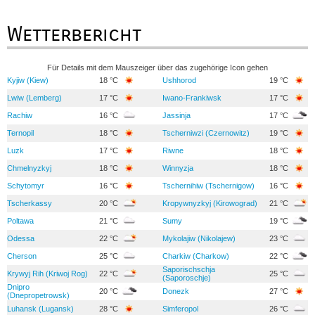
Wetterbericht
Für Details mit dem Mauszeiger über das zugehörige Icon gehen
Kyjiw (Kiew)
18 °C
Ushhorod
19 °C
Lwiw (Lemberg)
17 °C
Iwano-Frankiwsk
17 °C
Rachiw
16 °C
Jassinja
17 °C
Ternopil
18 °C
Tscherniwzi (Czernowitz)
19 °C
Luzk
17 °C
Riwne
18 °C
Chmelnyzkyj
18 °C
Winnyzja
18 °C
Schytomyr
16 °C
Tschernihiw (Tschernigow)
16 °C
Tscherkassy
20 °C
Kropywnyzkyj (Kirowograd)
21 °C
Poltawa
21 °C
Sumy
19 °C
Odessa
22 °C
Mykolajiw (Nikolajew)
23 °C
Cherson
25 °C
Charkiw (Charkow)
22 °C
Saporischschja
Krywyj Rih (Kriwoj Rog)
22 °C
25 °C
(Saporoschje)
Dnipro
20 °C
Donezk
27 °C
(Dnepropetrowsk)
Luhansk (Lugansk)
28 °C
Simferopol
26 °C