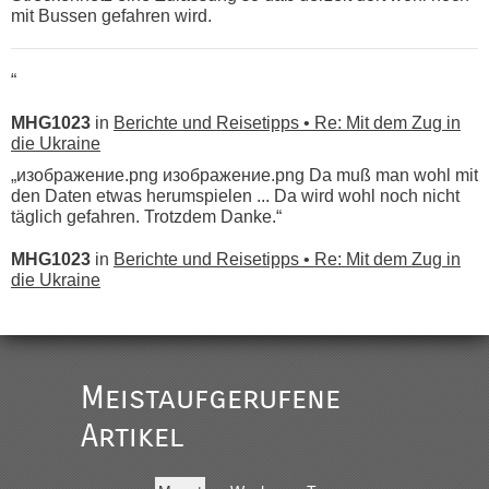
mit Bussen gefahren wird.
“
MHG1023
in
Berichte und Reisetipps • Re: Mit dem Zug in
die Ukraine
„изображение.png изображение.png Da muß man wohl mit
den Daten etwas herumspielen ... Da wird wohl noch nicht
täglich gefahren. Trotzdem Danke.“
MHG1023
in
Berichte und Reisetipps • Re: Mit dem Zug in
die Ukraine
„
Der Link zum Anbieter ist ja da.
Meistaufgerufene
Ist korrekt, aber ich finde man hätte trotzdem im Text gleich
darauf hinweisen können.
Artikel
War aber nicht "böse" gemeint ...
Bis jetzt sind die Tickets auch noch nicht auf der Webseite
buchbar - warum auch immer ...