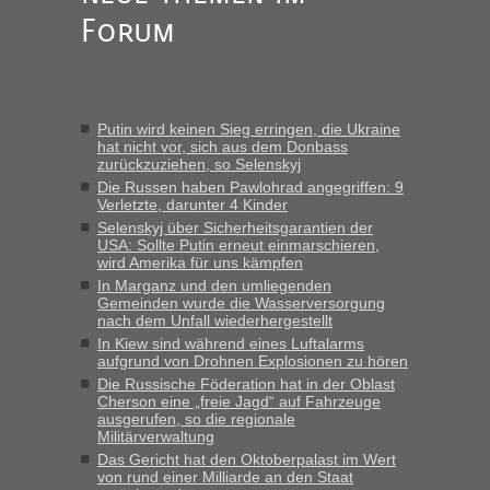
„Am besten wäre natürlich, wenn die Frau mit dabei ist.
Forum
Alleinreisende Männer stehen schließlich immer unter
Verdacht.“
Frank
in
Recht, Visa und Dokumente • Re: Seit Anfang des
Jahres haben die Zollbeamten Verstöße im Wert von fast 11
Putin wird keinen Sieg erringen, die Ukraine
Milliarden aufgedeckt
hat nicht vor, sich aus dem Donbass
zurückzuziehen, so Selenskyj
„Kein Zoll. Du musst an sich nur sagen dass das privat ist
und du nicht damit handeln willst. So lange das nicht
Die Russen haben Pawlohrad angegriffen: 9
Verletzte, darunter 4 Kinder
Originalverpackt ist und ersichlich das nicht neu sollte es
Selenskyj über Sicherheitsgarantien der
keine Probleme geben“
USA: Sollte Putin erneut einmarschieren,
wird Amerika für uns kämpfen
Eric
in
Recht, Visa und Dokumente • Deklaration
In Marganz und den umliegenden
gebrauchter Kleidung beim Zoll
Gemeinden wurde die Wasserversorgung
nach dem Unfall wiederhergestellt
„Hallo Leute, ich weiß nicht, ob ich hier richtig bin mit meiner
In Kiew sind während eines Luftalarms
Anfrage. Ich möchte 4 Umzugskartons mit gebrauchter
aufgrund von Drohnen Explosionen zu hören
Straßen Kleidung bei der Einreise in die Ukraine
Die Russische Föderation hat in der Oblast
mitnehmen. Es ist gebrauchte Kleidung...“
Cherson eine „freie Jagd“ auf Fahrzeuge
ausgerufen, so die regionale
lev
in
Berichte und Reisetipps • Re: An welchem
Militärverwaltung
Grenzübergang zwischen Polen und der Ukraine geht es am
Das Gericht hat den Oktoberpalast im Wert
schnellsten?
von rund einer Milliarde an den Staat