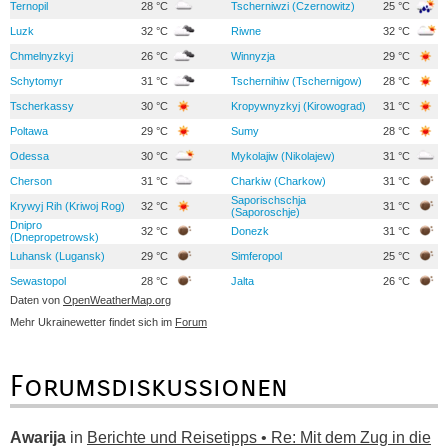
Ternopil
28 °C
Tscherniwzi (Czernowitz)
25 °C
Luzk
32 °C
Riwne
32 °C
Chmelnyzkyj
26 °C
Winnyzja
29 °C
Schytomyr
31 °C
Tschernihiw (Tschernigow)
28 °C
Tscherkassy
30 °C
Kropywnyzkyj (Kirowograd)
31 °C
Poltawa
29 °C
Sumy
28 °C
Odessa
30 °C
Mykolajiw (Nikolajew)
31 °C
Cherson
31 °C
Charkiw (Charkow)
31 °C
Saporischschja
Krywyj Rih (Kriwoj Rog)
32 °C
31 °C
(Saporoschje)
Dnipro
32 °C
Donezk
31 °C
(Dnepropetrowsk)
Luhansk (Lugansk)
29 °C
Simferopol
25 °C
Sewastopol
28 °C
Jalta
26 °C
Daten von
OpenWeatherMap.org
Mehr Ukrainewetter findet sich im
Forum
Forumsdiskussionen
Awarija
in
Berichte und Reisetipps • Re: Mit dem Zug in die