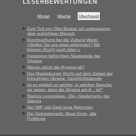
Leserbewertungen
das erste Mal an einem Montagmorgen ca. 15 Fahrzeuge
vor mir, bin sonst der Erste oder Zweite, egal, nach ca 20
Minuten wurde dann die nächste Welle...“
Monat
Woche
Überhaupt
lev
in
Berichte und Reisetipps • Re: An welchem
Zum Tod von Oles Busina: ein unbequemer,
Grenzübergang zwischen Polen und der Ukraine geht es am
aber aufrichtiger Mensch
schnellsten?
Durchsuchung bei der Zeitung Westi:
«Wollen Sie uns etwa umbringen? Wir
„Derzeit, ist es überall sehr voll an den Grenzen Ukraine/
können (Euch) auch töten.»
Polen. Zb. Krakovets 100 PKW ca. 10 h Wartezeit. Wollen
Investoren befürchten Staatspleite der
Montag rüber, versuchen es sehr früh.“
Ukraine
Warum stürzt die Hrywnja ab?
Das Magdeburger Recht auf dem Gebiet der
linksufrigen Ukraine: Geschichtsstunde
Ist es wirklich so wichtig, in welcher Sprache
wir sagen, dass die Ukraine am A... ist?
Staniza Luganskaja - Die «Säuberung» der
Staniza
Der IWF gibt Geld ohne Reformen
Der Getreidemarkt: Neue Ernte, alte
Probleme