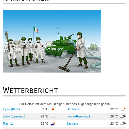
Wetterbericht
Für Details mit dem Mauszeiger über das zugehörige Icon gehen
Kyjiw (Kiew)
32 °C
Ushhorod
32 °C
Lwiw (Lemberg)
29 °C
Iwano-Frankiwsk
26 °C
Rachiw
23 °C
Jassinja
23 °C