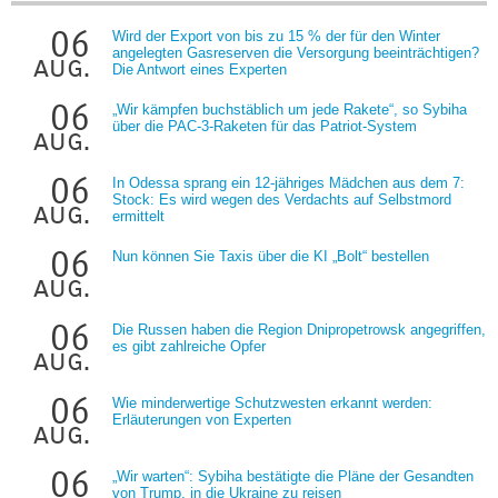
06
Wird der Export von bis zu 15 % der für den Winter
angelegten Gasreserven die Versorgung beeinträchtigen?
aug.
Die Antwort eines Experten
06
„Wir kämpfen buchstäblich um jede Rakete“, so Sybiha
über die PAC-3-Raketen für das Patriot-System
aug.
06
In Odessa sprang ein 12-jähriges Mädchen aus dem 7:
Stock: Es wird wegen des Verdachts auf Selbstmord
aug.
ermittelt
06
Nun können Sie Taxis über die KI „Bolt“ bestellen
aug.
06
Die Russen haben die Region Dnipropetrowsk angegriffen,
es gibt zahlreiche Opfer
aug.
06
Wie minderwertige Schutzwesten erkannt werden:
Erläuterungen von Experten
aug.
06
„Wir warten“: Sybiha bestätigte die Pläne der Gesandten
von Trump, in die Ukraine zu reisen