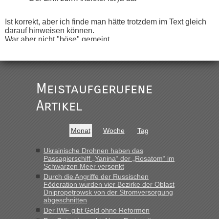
Ist korrekt, aber ich finde man hätte trotzdem im Text gleich
darauf hinweisen können.
War aber nicht "böse" gemeint ...
Bis jetzt sind die Tickets auch noch nicht auf der Webseite
buchbar - warum auch immer ...
Hab´s versucht - bekomme aber immer angezeigt "auf dieser
Strecke fahren wir nicht"
Meistaufgerufene
Artikel
“
MHG1023
in
Berichte und Reisetipps • Re: Mit dem Zug in
Monat
Woche
Tag
die Ukraine
„Man sollte aber explizit dazu schreiben, daß es ein Zug von
Ukrainische Drohnen haben das
Passagierschiff „Yanina“ der „Rosatom“ im
LeoExpress ist - und nur auf deren Webseite kann man die
Schwarzen Meer versenkt
Fahrkarten kaufen. Zumindest ist es die erste Umsteigefreie
Durch die Angriffe der Russischen
Verbindung von Deutschland...“
Föderation wurden vier Bezirke der Oblast
Dnipropetrowsk von der Stromversorgung
Eric
in
Recht, Visa und Dokumente • Re: Deklaration
abgeschnitten
gebrauchter Kleidung beim Zoll
Der IWF gibt Geld ohne Reformen