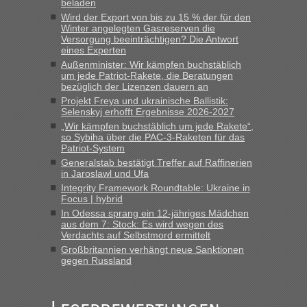
beladen
Straßen Kleidung bei der Einreise in die Ukraine
Wird der Export von bis zu 15 % der für den
mitnehmen. Es ist gebrauchte Kleidung...“
Winter angelegten Gasreserven die
Versorgung beeinträchtigen? Die Antwort
lev
in
Berichte und Reisetipps • Re: An welchem
eines Experten
Grenzübergang zwischen Polen und der Ukraine geht es am
Außenminister: Wir kämpfen buchstäblich
schnellsten?
um jede Patriot-Rakete, die Beratungen
bezüglich der Lizenzen dauern an
„Wir sind mit unserem Wohnmobil, wie geplant am Montag
Projekt Freya und ukrainische Ballistik:
15.6. in Krakovets rüber. Sehr zeitig los gegen 5 Uhr in der
Selenskyj erhofft Ergebnisse 2026-2027
Früh. Mit sehr sehr wenig Verkehr, super bis zur Grenze. Nur
„Wir kämpfen buchstäblich um jede Rakete“,
8 PKW vor der Schranke....“
so Sybiha über die PAC-3-Raketen für das
Patriot-System
Frank
in
Berichte und Reisetipps • Re: An welchem
Generalstab bestätigt Treffer auf Raffinerien
Grenzübergang zwischen Polen und der Ukraine geht es am
in Jaroslawl und Ufa
schnellsten?
Integrity Framework Roundtable: Ukraine in
Focus | hybrid
„Gestern 6 Stunden warten vor der Grenze Richtung Polen
In Odessa sprang ein 12-jähriges Mädchen
in Krakowez mit dem Kleinbus. Abfertigung ging dann
aus dem 7: Stock: Es wird wegen des
schnell da auch Passagiere mit EU-Pass dabei waren“
Verdachts auf Selbstmord ermittelt
Großbritannien verhängt neue Sanktionen
Bernd D-UA
in
Berichte und Reisetipps • Re: An welchem
gegen Russland
Grenzübergang zwischen Polen und der Ukraine geht es am
schnellsten?
„Bin am Montag 15.6.26 um 8 Uhr in Urgyniw ausgereist,