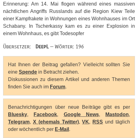
Erinnerung: Am 14. Mai flogen während eines massiven
nächtlichen Angriffs Russlands auf die Region Kiew Teile
einer Kampfrakete in Wohnungen eines Wohnhauses im Ort
Schabany. In Tscherkassy kam es zu einer Explosion in
einem Wohnhaus, es gibt Todesopfer
Übersetzer:
DeepL
— Wörter: 196
Hat Ihnen der Beitrag gefallen? Vielleicht sollten Sie
eine
Spende
in Betracht ziehen.
Diskussionen zu diesem Artikel und anderen Themen
finden Sie auch im
Forum
.
Benachrichtigungen über neue Beiträge gibt es per
Bluesky
,
Facebook
,
Google News
,
Mastodon
,
Telegram
,
X (ehemals Twitter)
,
VK
,
RSS
und täglich
oder wöchentlich per
E-Mail
.