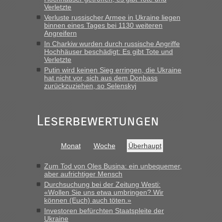
lev
in
Berichte und Reisetipps • Re: An welchem
Verletzte
Grenzübergang zwischen Polen und der Ukraine geht es am
Verluste russischer Armee in Ukraine liegen
schnellsten?
binnen eines Tages bei 1130 weiteren
Angreifern
„Wir sind mit unserem Wohnmobil, wie geplant am Montag
15.6. in Krakovets rüber. Sehr zeitig los gegen 5 Uhr in der
In Charkiw wurden durch russische Angriffe
Hochhäuser beschädigt: Es gibt Tote und
Früh. Mit sehr sehr wenig Verkehr, super bis zur Grenze. Nur
Verletzte
8 PKW vor der Schranke....“
Putin wird keinen Sieg erringen, die Ukraine
hat nicht vor, sich aus dem Donbass
Frank
in
Berichte und Reisetipps • Re: An welchem
zurückzuziehen, so Selenskyj
Grenzübergang zwischen Polen und der Ukraine geht es am
schnellsten?
„Gestern 6 Stunden warten vor der Grenze Richtung Polen
Leserbewertungen
in Krakowez mit dem Kleinbus. Abfertigung ging dann
schnell da auch Passagiere mit EU-Pass dabei waren“
Monat
Woche
Überhaupt
Bernd D-UA
in
Berichte und Reisetipps • Re: An welchem
Grenzübergang zwischen Polen und der Ukraine geht es am
Zum Tod von Oles Busina: ein unbequemer,
schnellsten?
aber aufrichtiger Mensch
Durchsuchung bei der Zeitung Westi:
„Bin am Montag 15.6.26 um 8 Uhr in Urgyniw ausgereist,
«Wollen Sie uns etwa umbringen? Wir
das erste Mal an einem Montagmorgen ca. 15 Fahrzeuge
können (Euch) auch töten.»
vor mir, bin sonst der Erste oder Zweite, egal, nach ca 20
Investoren befürchten Staatspleite der
Minuten wurde dann die nächste Welle...“
Ukraine