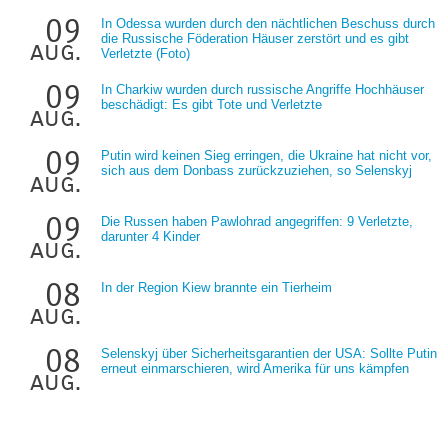
09
In Odessa wurden durch den nächtlichen Beschuss durch
die Russische Föderation Häuser zerstört und es gibt
aug.
Verletzte (Foto)
09
In Charkiw wurden durch russische Angriffe Hochhäuser
beschädigt: Es gibt Tote und Verletzte
aug.
09
Putin wird keinen Sieg erringen, die Ukraine hat nicht vor,
sich aus dem Donbass zurückzuziehen, so Selenskyj
aug.
09
Die Russen haben Pawlohrad angegriffen: 9 Verletzte,
darunter 4 Kinder
aug.
08
In der Region Kiew brannte ein Tierheim
aug.
08
Selenskyj über Sicherheitsgarantien der USA: Sollte Putin
erneut einmarschieren, wird Amerika für uns kämpfen
aug.