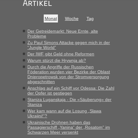
Artikel
War aber nicht "böse" gemeint ...
Bis jetzt sind die Tickets auch noch nicht auf der Webseite
buchbar - warum auch immer ...
Monat
Woche
Tag
Hab´s versucht - bekomme aber immer angezeigt "auf dieser
Strecke fahren wir nicht"
Der Getreidemarkt: Neue Ernte, alte
Probleme
Zu Paul Simons Attacke gegen mich in der
“Jungle World”
“
Der IWF gibt Geld ohne Reformen
Warum stürzt die Hrywnja ab?
MHG1023
in
Berichte und Reisetipps • Re: Mit dem Zug in
die Ukraine
Durch die Angriffe der Russischen
Föderation wurden vier Bezirke der Oblast
„Man sollte aber explizit dazu schreiben, daß es ein Zug von
Dnipropetrowsk von der Stromversorgung
LeoExpress ist - und nur auf deren Webseite kann man die
abgeschnitten
Fahrkarten kaufen. Zumindest ist es die erste Umsteigefreie
Anschlag auf ein Schiff vor Odessa: Die Zahl
Verbindung von Deutschland...“
der Opfer ist gestiegen
Staniza Luganskaja - Die «Säuberung» der
Staniza
Eric
in
Recht, Visa und Dokumente • Re: Deklaration
gebrauchter Kleidung beim Zoll
Wer kam wann auf die Losung „Slawa
Ukrajini!“?
„Vielen Dank, mit einem Briefchen meiner Frau im Gepäck
Ukrainische Drohnen haben das
gab es keine Probleme“
Passagierschiff „Yanina“ der „Rosatom“ im
Schwarzen Meer versenkt
Anuleb
in
Recht, Visa und Dokumente • Re: Seit Anfang