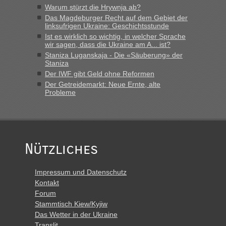
Warum stürzt die Hrywnja ab?
lev
in
Berichte und Reisetipps • Re: An welchem
Das Magdeburger Recht auf dem Gebiet der
Grenzübergang zwischen Polen und der Ukraine geht es am
linksufrigen Ukraine: Geschichtsstunde
schnellsten?
Ist es wirklich so wichtig, in welcher Sprache
wir sagen, dass die Ukraine am A... ist?
„Derzeit, ist es überall sehr voll an den Grenzen Ukraine/
Staniza Luganskaja - Die «Säuberung» der
Polen. Zb. Krakovets 100 PKW ca. 10 h Wartezeit. Wollen
Staniza
Montag rüber, versuchen es sehr früh.“
Der IWF gibt Geld ohne Reformen
Der Getreidemarkt: Neue Ernte, alte
Probleme
Nützliches
Impressum und Datenschutz
Kontakt
Forum
Stammtisch Kiew/Kyjiw
Das Wetter in der Ukraine
Translit