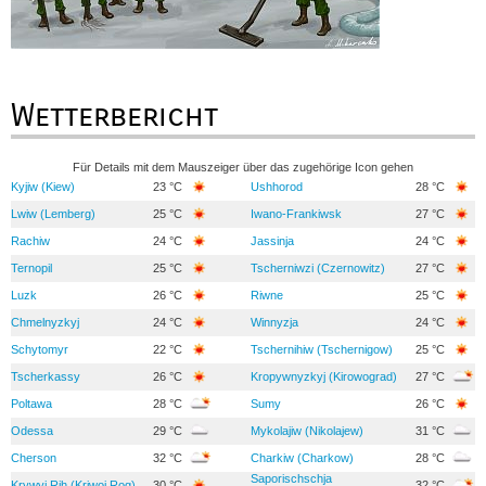
Wetterbericht
Für Details mit dem Mauszeiger über das zugehörige Icon gehen
Kyjiw (Kiew)
23 °C
Ushhorod
28 °C
Lwiw (Lemberg)
25 °C
Iwano-Frankiwsk
27 °C
Rachiw
24 °C
Jassinja
24 °C
Ternopil
25 °C
Tscherniwzi (Czernowitz)
27 °C
Luzk
26 °C
Riwne
25 °C
Chmelnyzkyj
24 °C
Winnyzja
24 °C
Schytomyr
22 °C
Tschernihiw (Tschernigow)
25 °C
Tscherkassy
26 °C
Kropywnyzkyj (Kirowograd)
27 °C
Poltawa
28 °C
Sumy
26 °C
Odessa
29 °C
Mykolajiw (Nikolajew)
31 °C
Cherson
32 °C
Charkiw (Charkow)
28 °C
Saporischschja
Krywyj Rih (Kriwoj Rog)
30 °C
32 °C