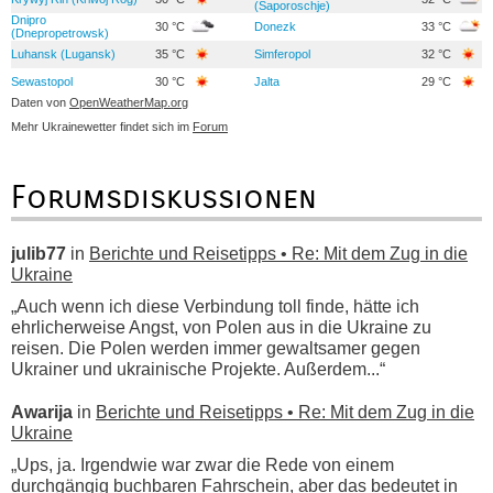
(Saporoschje)
Dnipro
30 °C
Donezk
33 °C
(Dnepropetrowsk)
Luhansk (Lugansk)
35 °C
Simferopol
32 °C
Sewastopol
30 °C
Jalta
29 °C
Daten von
OpenWeatherMap.org
Mehr Ukrainewetter findet sich im
Forum
Forumsdiskussionen
julib77
in
Berichte und Reisetipps • Re: Mit dem Zug in die
Ukraine
„Auch wenn ich diese Verbindung toll finde, hätte ich
ehrlicherweise Angst, von Polen aus in die Ukraine zu
reisen. Die Polen werden immer gewaltsamer gegen
Ukrainer und ukrainische Projekte. Außerdem...“
Awarija
in
Berichte und Reisetipps • Re: Mit dem Zug in die
Ukraine
„Ups, ja. Irgendwie war zwar die Rede von einem
durchgängig buchbaren Fahrschein, aber das bedeutet in