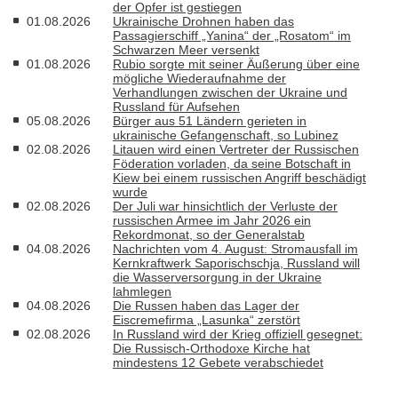
der Opfer ist gestiegen
01.08.2026
Ukrainische Drohnen haben das
Passagierschiff „Yanina“ der „Rosatom“ im
Schwarzen Meer versenkt
01.08.2026
Rubio sorgte mit seiner Äußerung über eine
mögliche Wiederaufnahme der
Verhandlungen zwischen der Ukraine und
Russland für Aufsehen
05.08.2026
Bürger aus 51 Ländern gerieten in
ukrainische Gefangenschaft, so Lubinez
02.08.2026
Litauen wird einen Vertreter der Russischen
Föderation vorladen, da seine Botschaft in
Kiew bei einem russischen Angriff beschädigt
wurde
02.08.2026
Der Juli war hinsichtlich der Verluste der
russischen Armee im Jahr 2026 ein
Rekordmonat, so der Generalstab
04.08.2026
Nachrichten vom 4. August: Stromausfall im
Kernkraftwerk Saporischschja, Russland will
die Wasserversorgung in der Ukraine
lahmlegen
04.08.2026
Die Russen haben das Lager der
Eiscremefirma „Lasunka“ zerstört
02.08.2026
In Russland wird der Krieg offiziell gesegnet:
Die Russisch-Orthodoxe Kirche hat
mindestens 12 Gebete verabschiedet