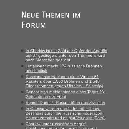
des Jahres haben die Zollbeamten Verstöße im Wert von
fast 11 Milliarden aufgedeckt
Neue Themen im
„Am besten wäre natürlich, wenn die Frau mit dabei ist.
Forum
Alleinreisende Männer stehen schließlich immer unter
Verdacht.“
Frank
in
Recht, Visa und Dokumente • Re: Seit Anfang des
Jahres haben die Zollbeamten Verstöße im Wert von fast 11
In Charkiw ist die Zahl der Opfer des Angriffs
Milliarden aufgedeckt
auf 37 gestiegen; unter den Trümmern wird
nach Menschen gesucht
„Kein Zoll. Du musst an sich nur sagen dass das privat ist
und du nicht damit handeln willst. So lange das nicht
Luftabwehr macht 174 russische Drohnen
unschädlich
Originalverpackt ist und ersichlich das nicht neu sollte es
Russland startet binnen einer Woche 61
keine Probleme geben“
Raketen, über 1.560 Drohnen und 1.540
Fliegerbomben gegen Ukraine – Selenskyj
Eric
in
Recht, Visa und Dokumente • Deklaration
Generalstab meldet binnen eines Tages 231
gebrauchter Kleidung beim Zoll
Gefechte an der Front
„Hallo Leute, ich weiß nicht, ob ich hier richtig bin mit meiner
Region Donezk: Russen töten drei Zivilisten
Anfrage. Ich möchte 4 Umzugskartons mit gebrauchter
In Odessa wurden durch den nächtlichen
Straßen Kleidung bei der Einreise in die Ukraine
Beschuss durch die Russische Föderation
Häuser zerstört und es gibt Verletzte (Foto)
mitnehmen. Es ist gebrauchte Kleidung...“
Charkiw unter russischem Angriff:
Hochhäuser getroffen, es gibt Tote und