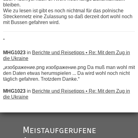
bleiben.
Wie zu lesen ist gibt es noch nichtmal für das polnische
Streckennetz eine Zulassung so daß derzeit dort wohl noch
mit Bussen gefahren wird.
“
MHG1023
in
Berichte und Reisetipps • Re: Mit dem Zug in
die Ukraine
„изображение.png изображение.png Da muß man wohl mit
den Daten etwas herumspielen ... Da wird wohl noch nicht
täglich gefahren. Trotzdem Danke.“
MHG1023
in
Berichte und Reisetipps • Re: Mit dem Zug in
die Ukraine
„
Der Link zum Anbieter ist ja da.
Meistaufgerufene
Ist korrekt, aber ich finde man hätte trotzdem im Text gleich
darauf hinweisen können.