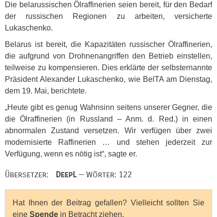
Die belarussischen Ölraffinerien seien bereit, für den Bedarf
der russischen Regionen zu arbeiten, versicherte
Lukaschenko.
Belarus ist bereit, die Kapazitäten russischer Ölraffinerien,
die aufgrund von Drohnenangriffen den Betrieb einstellen,
teilweise zu kompensieren. Dies erklärte der selbsternannte
Präsident Alexander Lukaschenko, wie BelTA am Dienstag,
dem 19. Mai, berichtete.
„Heute gibt es genug Wahnsinn seitens unserer Gegner, die
die Ölraffinerien (in Russland – Anm. d. Red.) in einen
abnormalen Zustand versetzen. Wir verfügen über zwei
modernisierte Raffinerien … und stehen jederzeit zur
Verfügung, wenn es nötig ist“, sagte er.
Übersetzer:
DeepL
— Wörter: 122
Hat Ihnen der Beitrag gefallen? Vielleicht sollten Sie
eine
Spende
in Betracht ziehen.