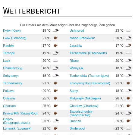
Wetterbericht
Für Details mit dem Mauszeiger über das zugehörige Icon gehen
Kyjiw (Kiew)
19 °C
Ushhorod
23 °C
Lwiw (Lemberg)
21 °C
Iwano-Frankiwsk
20 °C
Rachiw
17 °C
Jassinja
17 °C
Ternopil
19 °C
Tscherniwzi (Czernowitz)
19 °C
Luzk
20 °C
Riwne
20 °C
Chmelnyzkyj
18 °C
Winnyzja
18 °C
Schytomyr
18 °C
Tschernihiw (Tschernigow)
18 °C
Tscherkassy
21 °C
Kropywnyzkyj (Kirowograd)
21 °C
Poltawa
20 °C
Sumy
18 °C
Odessa
25 °C
Mykolajiw (Nikolajew)
26 °C
Cherson
25 °C
Charkiw (Charkow)
21 °C
Saporischschja
Krywyj Rih (Kriwoj Rog)
24 °C
24 °C
(Saporoschje)
Dnipro
25 °C
Donezk
25 °C
(Dnepropetrowsk)
Luhansk (Lugansk)
22 °C
Simferopol
23 °C