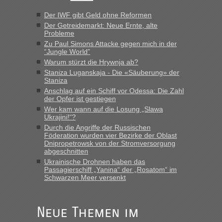
Hab´s versucht - bekomme aber immer angezeigt "auf dieser
Strecke fahren wir nicht"
Der IWF gibt Geld ohne Reformen
Der Getreidemarkt: Neue Ernte, alte
Probleme
“
Zu Paul Simons Attacke gegen mich in der
“Jungle World”
Warum stürzt die Hrywnja ab?
MHG1023
in
Berichte und Reisetipps • Re: Mit dem Zug in
die Ukraine
Staniza Luganskaja - Die «Säuberung» der
Staniza
„Man sollte aber explizit dazu schreiben, daß es ein Zug von
Anschlag auf ein Schiff vor Odessa: Die Zahl
LeoExpress ist - und nur auf deren Webseite kann man die
der Opfer ist gestiegen
Fahrkarten kaufen. Zumindest ist es die erste Umsteigefreie
Wer kam wann auf die Losung „Slawa
Verbindung von Deutschland...“
Ukrajini!“?
Durch die Angriffe der Russischen
Eric
in
Recht, Visa und Dokumente • Re: Deklaration
Föderation wurden vier Bezirke der Oblast
gebrauchter Kleidung beim Zoll
Dnipropetrowsk von der Stromversorgung
abgeschnitten
„Vielen Dank, mit einem Briefchen meiner Frau im Gepäck
Ukrainische Drohnen haben das
gab es keine Probleme“
Passagierschiff „Yanina“ der „Rosatom“ im
Schwarzen Meer versenkt
Anuleb
in
Recht, Visa und Dokumente • Re: Seit Anfang
des Jahres haben die Zollbeamten Verstöße im Wert von
fast 11 Milliarden aufgedeckt
Neue Themen im
„Am besten wäre natürlich, wenn die Frau mit dabei ist.