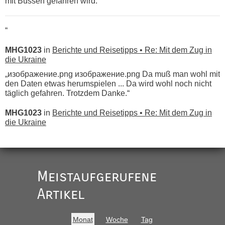
mit Bussen gefahren wird.
“
MHG1023
in
Berichte und Reisetipps • Re: Mit dem Zug in
die Ukraine
„изображение.png изображение.png Da muß man wohl mit
den Daten etwas herumspielen ... Da wird wohl noch nicht
täglich gefahren. Trotzdem Danke.“
MHG1023
in
Berichte und Reisetipps • Re: Mit dem Zug in
die Ukraine
„
Der Link zum Anbieter ist ja da.
Meistaufgerufene
Ist korrekt, aber ich finde man hätte trotzdem im Text gleich
darauf hinweisen können.
Artikel
War aber nicht "böse" gemeint ...
Bis jetzt sind die Tickets auch noch nicht auf der Webseite
buchbar - warum auch immer ...
Monat
Woche
Tag