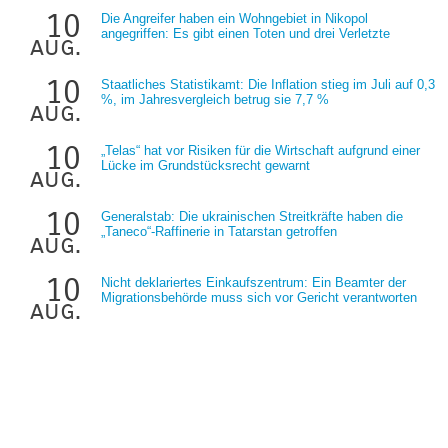
10
Die Angreifer haben ein Wohngebiet in Nikopol
angegriffen: Es gibt einen Toten und drei Verletzte
aug.
10
Staatliches Statistikamt: Die Inflation stieg im Juli auf 0,3
%, im Jahresvergleich betrug sie 7,7 %
aug.
10
„Telas“ hat vor Risiken für die Wirtschaft aufgrund einer
Lücke im Grundstücksrecht gewarnt
aug.
10
Generalstab: Die ukrainischen Streitkräfte haben die
„Taneco“-Raffinerie in Tatarstan getroffen
aug.
10
Nicht deklariertes Einkaufszentrum: Ein Beamter der
Migrationsbehörde muss sich vor Gericht verantworten
aug.