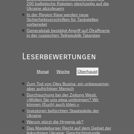
200 ballistische Raketen gleichzeitig auf die
15.6. in Krakovets rüber. Sehr zeitig los gegen 5 Uhr in der
Ukraine abzufeuern
Früh. Mit sehr sehr wenig Verkehr, super bis zur Grenze. Nur
In der Region Kiew werden neue
8 PKW vor der Schranke....“
Sicherheitsvorschriften für Tankstellen
vorbereitet
Frank
in
Berichte und Reisetipps • Re: An welchem
Generalstab bestätigt Angriff auf Ölraffinerie
Grenzübergang zwischen Polen und der Ukraine geht es am
in der russischen Teilrepublik Tatarstan
schnellsten?
„Gestern 6 Stunden warten vor der Grenze Richtung Polen
Leserbewertungen
in Krakowez mit dem Kleinbus. Abfertigung ging dann
schnell da auch Passagiere mit EU-Pass dabei waren“
Bernd D-UA
in
Berichte und Reisetipps • Re: An welchem
Monat
Woche
Überhaupt
Grenzübergang zwischen Polen und der Ukraine geht es am
schnellsten?
Zum Tod von Oles Busina: ein unbequemer,
aber aufrichtiger Mensch
„Bin am Montag 15.6.26 um 8 Uhr in Urgyniw ausgereist,
Durchsuchung bei der Zeitung Westi:
das erste Mal an einem Montagmorgen ca. 15 Fahrzeuge
«Wollen Sie uns etwa umbringen? Wir
vor mir, bin sonst der Erste oder Zweite, egal, nach ca 20
können (Euch) auch töten.»
Minuten wurde dann die nächste Welle...“
Investoren befürchten Staatspleite der
Ukraine
Warum stürzt die Hrywnja ab?
Das Magdeburger Recht auf dem Gebiet der
linksufrigen Ukraine: Geschichtsstunde