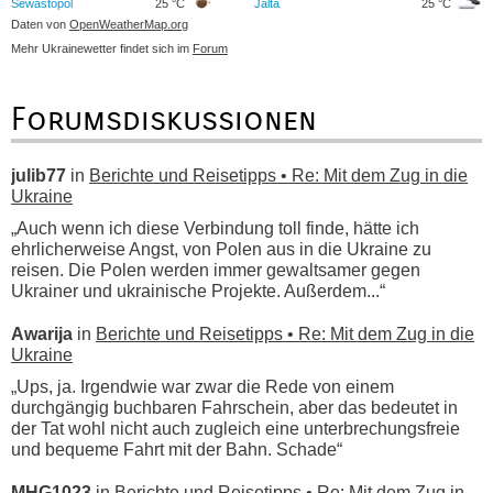
Sewastopol
25 °C
Jalta
25 °C
Daten von
OpenWeatherMap.org
Mehr Ukrainewetter findet sich im
Forum
Forumsdiskussionen
julib77
in
Berichte und Reisetipps • Re: Mit dem Zug in die
Ukraine
„Auch wenn ich diese Verbindung toll finde, hätte ich
ehrlicherweise Angst, von Polen aus in die Ukraine zu
reisen. Die Polen werden immer gewaltsamer gegen
Ukrainer und ukrainische Projekte. Außerdem...“
Awarija
in
Berichte und Reisetipps • Re: Mit dem Zug in die
Ukraine
„Ups, ja. Irgendwie war zwar die Rede von einem
durchgängig buchbaren Fahrschein, aber das bedeutet in
der Tat wohl nicht auch zugleich eine unterbrechungsfreie
und bequeme Fahrt mit der Bahn. Schade“
MHG1023
in
Berichte und Reisetipps • Re: Mit dem Zug in