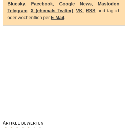
Bluesky
,
Facebook
,
Google News
,
Mastodon
,
Telegram
,
X (ehemals Twitter)
,
VK
,
RSS
und täglich
oder wöchentlich per
E-Mail
.
Artikel bewerten: