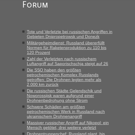
Forum
Alleinreisende Männer stehen schließlich immer unter
Verdacht.“
Frank
in
Recht, Visa und Dokumente • Re: Seit Anfang des
Jahres haben die Zollbeamten Verstöße im Wert von fast 11
Tote und Verletzte bei russischen Angriffen in
Milliarden aufgedeckt
Gebieten Dnipropetrowsk und Donezk
„Kein Zoll. Du musst an sich nur sagen dass das privat ist
Militärgeheimdienst: Russland übererfüllt
und du nicht damit handeln willst. So lange das nicht
Normen für Raketenproduktion zu 110 bis
120 Prozent
Originalverpackt ist und ersichlich das nicht neu sollte es
Zahl der Verletzten nach russischem
keine Probleme geben“
Luftangriff auf Saporischschja steigt auf 26
Die SSO haben den größten
Eric
in
Recht, Visa und Dokumente • Deklaration
petrochemischen Komplex Russlands
gebrauchter Kleidung beim Zoll
getroffen: Die Drohnen legten mehr als
2.000 km zurück
„Hallo Leute, ich weiß nicht, ob ich hier richtig bin mit meiner
Die russischen Städte Gelendschik und
Anfrage. Ich möchte 4 Umzugskartons mit gebrauchter
Noworossijsk waren aufgrund einer
Straßen Kleidung bei der Einreise in die Ukraine
Drohnenbedrohung ohne Strom
mitnehmen. Es ist gebrauchte Kleidung...“
Schwere Schäden am größten
petrochemischen Werk in Russland nach
lev
in
Berichte und Reisetipps • Re: An welchem
ukrainischem Drohnenangriff
Grenzübergang zwischen Polen und der Ukraine geht es am
Massiver russischer Angriff auf Nikopol: ein
schnellsten?
Mensch getötet, drei weitere verletzt
Drohnentruppenchef: Russland plant, bis
„Wir sind mit unserem Wohnmobil, wie geplant am Montag