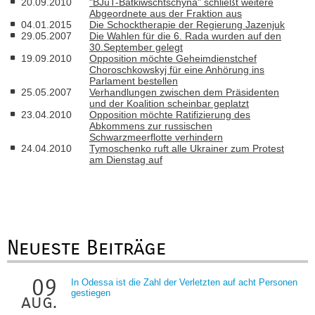
20.09.2010
"BJuT-Batkiwschtschyna" schließt weitere
Abgeordnete aus der Fraktion aus
04.01.2015
Die Schocktherapie der Regierung Jazenjuk
29.05.2007
Die Wahlen für die 6. Rada wurden auf den
30.September gelegt
19.09.2010
Opposition möchte Geheimdienstchef
Choroschkowskyj für eine Anhörung ins
Parlament bestellen
25.05.2007
Verhandlungen zwischen dem Präsidenten
und der Koalition scheinbar geplatzt
23.04.2010
Opposition möchte Ratifizierung des
Abkommens zur russischen
Schwarzmeerflotte verhindern
24.04.2010
Tymoschenko ruft alle Ukrainer zum Protest
am Dienstag auf
Neueste Beiträge
09
In Odessa ist die Zahl der Verletzten auf acht Personen
gestiegen
aug.