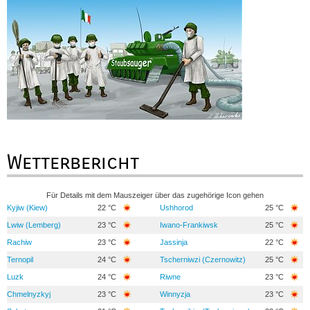
Wetterbericht
Für Details mit dem Mauszeiger über das zugehörige Icon gehen
Kyjiw (Kiew)
22 °C
Ushhorod
25 °C
Lwiw (Lemberg)
23 °C
Iwano-Frankiwsk
25 °C
Rachiw
23 °C
Jassinja
22 °C
Ternopil
24 °C
Tscherniwzi (Czernowitz)
25 °C
Luzk
24 °C
Riwne
23 °C
Chmelnyzkyj
23 °C
Winnyzja
23 °C