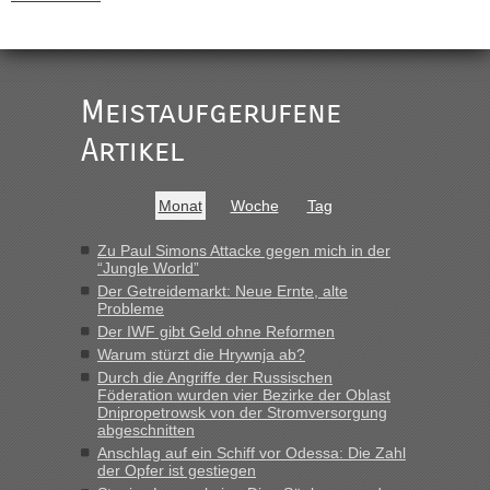
„
Der Link zum Anbieter ist ja da.
Meistaufgerufene
Ist korrekt, aber ich finde man hätte trotzdem im Text gleich
darauf hinweisen können.
Artikel
War aber nicht "böse" gemeint ...
Bis jetzt sind die Tickets auch noch nicht auf der Webseite
buchbar - warum auch immer ...
Monat
Woche
Tag
Hab´s versucht - bekomme aber immer angezeigt "auf dieser
Strecke fahren wir nicht"
Zu Paul Simons Attacke gegen mich in der
“Jungle World”
Der Getreidemarkt: Neue Ernte, alte
Probleme
“
Der IWF gibt Geld ohne Reformen
Warum stürzt die Hrywnja ab?
MHG1023
in
Berichte und Reisetipps • Re: Mit dem Zug in
die Ukraine
Durch die Angriffe der Russischen
Föderation wurden vier Bezirke der Oblast
„Man sollte aber explizit dazu schreiben, daß es ein Zug von
Dnipropetrowsk von der Stromversorgung
LeoExpress ist - und nur auf deren Webseite kann man die
abgeschnitten
Fahrkarten kaufen. Zumindest ist es die erste Umsteigefreie
Anschlag auf ein Schiff vor Odessa: Die Zahl
Verbindung von Deutschland...“
der Opfer ist gestiegen