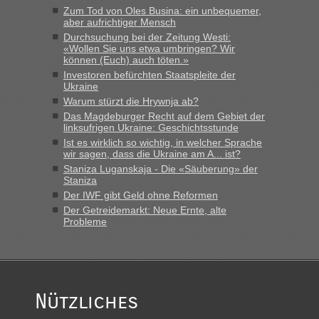
Grenzübergang zwischen Polen und der Ukraine geht es am
Zum Tod von Oles Busina: ein unbequemer,
schnellsten?
aber aufrichtiger Mensch
Durchsuchung bei der Zeitung Westi:
„Bin am Montag 15.6.26 um 8 Uhr in Urgyniw ausgereist,
«Wollen Sie uns etwa umbringen? Wir
das erste Mal an einem Montagmorgen ca. 15 Fahrzeuge
können (Euch) auch töten.»
vor mir, bin sonst der Erste oder Zweite, egal, nach ca 20
Investoren befürchten Staatspleite der
Minuten wurde dann die nächste Welle...“
Ukraine
Warum stürzt die Hrywnja ab?
lev
in
Berichte und Reisetipps • Re: An welchem
Das Magdeburger Recht auf dem Gebiet der
Grenzübergang zwischen Polen und der Ukraine geht es am
linksufrigen Ukraine: Geschichtsstunde
schnellsten?
Ist es wirklich so wichtig, in welcher Sprache
wir sagen, dass die Ukraine am A... ist?
„Derzeit, ist es überall sehr voll an den Grenzen Ukraine/
Staniza Luganskaja - Die «Säuberung» der
Polen. Zb. Krakovets 100 PKW ca. 10 h Wartezeit. Wollen
Staniza
Montag rüber, versuchen es sehr früh.“
Der IWF gibt Geld ohne Reformen
Der Getreidemarkt: Neue Ernte, alte
Probleme
Nützliches