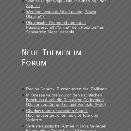
Staniza Luganskaja - Die «Säuberung» der
Staniza
Eric
in
Recht, Visa und Dokumente • Re: Deklaration
gebrauchter Kleidung beim Zoll
Wer kam wann auf die Losung „Slawa
Ukrajini!“?
„Vielen Dank, mit einem Briefchen meiner Frau im Gepäck
Ukrainische Drohnen haben das
gab es keine Probleme“
Passagierschiff „Yanina“ der „Rosatom“ im
Schwarzen Meer versenkt
Anuleb
in
Recht, Visa und Dokumente • Re: Seit Anfang
des Jahres haben die Zollbeamten Verstöße im Wert von
fast 11 Milliarden aufgedeckt
Neue Themen im
„Am besten wäre natürlich, wenn die Frau mit dabei ist.
Forum
Alleinreisende Männer stehen schließlich immer unter
Verdacht.“
Frank
in
Recht, Visa und Dokumente • Re: Seit Anfang des
Jahres haben die Zollbeamten Verstöße im Wert von fast 11
Region Donezk: Russen töten drei Zivilisten
Milliarden aufgedeckt
In Odessa wurden durch den nächtlichen
„Kein Zoll. Du musst an sich nur sagen dass das privat ist
Beschuss durch die Russische Föderation
und du nicht damit handeln willst. So lange das nicht
Häuser zerstört und es gibt Verletzte (Foto)
Originalverpackt ist und ersichlich das nicht neu sollte es
Charkiw unter russischem Angriff:
Hochhäuser getroffen, es gibt Tote und
keine Probleme geben“
Verletzte
Verluste russischer Armee in Ukraine liegen
Eric
in
Recht, Visa und Dokumente • Deklaration
binnen eines Tages bei 1130 weiteren