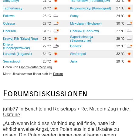
Schytomyr
21 °C
Tschernihiw (Tschernigow)
23 °C
Tscherkassy
24 °C
Kropywnyzkyj (Kirowograd)
27 °C
Poltawa
26 °C
Sumy
24 °C
Odessa
27 °C
Mykolajiw (Nikolajew)
30 °C
Cherson
31 °C
Charkiw (Charkow)
27 °C
Saporischschja
Krywyj Rih (Kriwoj Rog)
28 °C
29 °C
(Saporoschje)
Dnipro
27 °C
Donezk
32 °C
(Dnepropetrowsk)
Luhansk (Lugansk)
34 °C
Simferopol
32 °C
Sewastopol
28 °C
Jalta
29 °C
Daten von
OpenWeatherMap.org
Mehr Ukrainewetter findet sich im
Forum
Forumsdiskussionen
julib77
in
Berichte und Reisetipps • Re: Mit dem Zug in die
Ukraine
„Auch wenn ich diese Verbindung toll finde, hätte ich
ehrlicherweise Angst, von Polen aus in die Ukraine zu
reisen. Die Polen werden immer gewaltsamer gegen