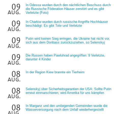
09
In Odessa wurden durch den nächtlichen Beschuss durch
die Russische Föderation Häuser zerstört und es gibt
aug.
Verletzte (Foto)
09
In Charkiw wurden durch russische Angriffe Hochhäuser
beschädigt: Es gibt Tote und Verletzte
aug.
09
Putin wird keinen Sieg erringen, die Ukraine hat nicht vor,
sich aus dem Donbass zurückzuziehen, so Selenskyj
aug.
09
Die Russen haben Pawlohrad angegriffen: 9 Verletzte,
darunter 4 Kinder
aug.
08
In der Region Kiew brannte ein Tierheim
aug.
08
Selenskyj über Sicherheitsgarantien der USA: Sollte Putin
erneut einmarschieren, wird Amerika für uns kämpfen
aug.
08
In Marganz und den umliegenden Gemeinden wurde die
Wasserversorgung nach dem Unfall wiederhergestellt
aug.