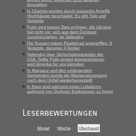
gebrauchter Kleidung beim Zoll
Angreifern
„Hallo Leute, ich weiß nicht, ob ich hier richtig bin mit meiner
In Charkiw wurden durch russische Angriffe
Hochhäuser beschädigt: Es gibt Tote und
Anfrage. Ich möchte 4 Umzugskartons mit gebrauchter
Verletzte
Straßen Kleidung bei der Einreise in die Ukraine
Putin wird keinen Sieg erringen, die Ukraine
mitnehmen. Es ist gebrauchte Kleidung...“
hat nicht vor, sich aus dem Donbass
zurückzuziehen, so Selenskyj
lev
in
Berichte und Reisetipps • Re: An welchem
Die Russen haben Pawlohrad angegriffen: 9
Grenzübergang zwischen Polen und der Ukraine geht es am
Verletzte, darunter 4 Kinder
schnellsten?
Selenskyj über Sicherheitsgarantien der
USA: Sollte Putin erneut einmarschieren,
„Wir sind mit unserem Wohnmobil, wie geplant am Montag
wird Amerika für uns kämpfen
15.6. in Krakovets rüber. Sehr zeitig los gegen 5 Uhr in der
In Marganz und den umliegenden
Früh. Mit sehr sehr wenig Verkehr, super bis zur Grenze. Nur
Gemeinden wurde die Wasserversorgung
8 PKW vor der Schranke....“
nach dem Unfall wiederhergestellt
In Kiew sind während eines Luftalarms
Frank
in
Berichte und Reisetipps • Re: An welchem
aufgrund von Drohnen Explosionen zu hören
Grenzübergang zwischen Polen und der Ukraine geht es am
schnellsten?
„Gestern 6 Stunden warten vor der Grenze Richtung Polen
Leserbewertungen
in Krakowez mit dem Kleinbus. Abfertigung ging dann
schnell da auch Passagiere mit EU-Pass dabei waren“
Monat
Woche
Überhaupt
Bernd D-UA
in
Berichte und Reisetipps • Re: An welchem