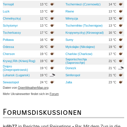
Ternopil
13 °C
Tscherniwzi (Czernowitz)
14 °C
Luzk
13 °C
Riwne
13 °C
Chmelnyzkyj
12 °C
Winnyzja
13 °C
Schytomyr
13 °C
Tschernihiw (Tschernigow)
13 °C
Tscherkassy
17 °C
Kropywnyzkyj (Kirowograd)
16 °C
Poltawa
16 °C
Sumy
13 °C
Odessa
20 °C
Mykolajiw (Nikolajew)
19 °C
Cherson
19 °C
Charkiw (Charkow)
17 °C
Saporischschja
Krywyj Rih (Kriwoj Rog)
19 °C
21 °C
(Saporoschje)
Dnipro
19 °C
Donezk
21 °C
(Dnepropetrowsk)
Luhansk (Lugansk)
19 °C
Simferopol
21 °C
Sewastopol
24 °C
Jalta
23 °C
Daten von
OpenWeatherMap.org
Mehr Ukrainewetter findet sich im
Forum
Forumsdiskussionen
julib77
in
Berichte und Reisetipps • Re: Mit dem Zug in die