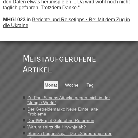
den Daten etwas herumspielen ... Da wird wohl noch nicht
täglich gefahren. Trotzdem Danke.“
MHG1023
in
Berichte und Reisetipps • Re: Mit dem Zug in
die Ukraine
„
Der Link zum Anbieter ist ja da.
Meistaufgerufene
Ist korrekt, aber ich finde man hätte trotzdem im Text gleich
darauf hinweisen können.
Artikel
War aber nicht "böse" gemeint ...
Bis jetzt sind die Tickets auch noch nicht auf der Webseite
buchbar - warum auch immer ...
Monat
Woche
Tag
Hab´s versucht - bekomme aber immer angezeigt "auf dieser
Strecke fahren wir nicht"
Zu Paul Simons Attacke gegen mich in der
“Jungle World”
Der Getreidemarkt: Neue Ernte, alte
Probleme
“
Der IWF gibt Geld ohne Reformen
Warum stürzt die Hrywnja ab?
MHG1023
in
Berichte und Reisetipps • Re: Mit dem Zug in
die Ukraine
Staniza Luganskaja - Die «Säuberung» der