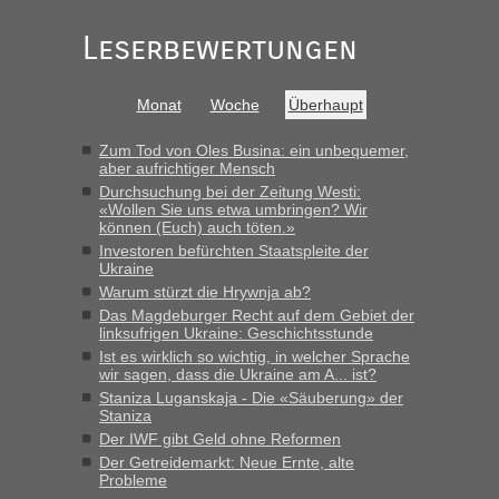
„Gestern 6 Stunden warten vor der Grenze Richtung Polen
in Krakowez mit dem Kleinbus. Abfertigung ging dann
Leserbewertungen
schnell da auch Passagiere mit EU-Pass dabei waren“
Bernd D-UA
in
Berichte und Reisetipps • Re: An welchem
Monat
Woche
Überhaupt
Grenzübergang zwischen Polen und der Ukraine geht es am
schnellsten?
Zum Tod von Oles Busina: ein unbequemer,
„Bin am Montag 15.6.26 um 8 Uhr in Urgyniw ausgereist,
aber aufrichtiger Mensch
das erste Mal an einem Montagmorgen ca. 15 Fahrzeuge
Durchsuchung bei der Zeitung Westi:
vor mir, bin sonst der Erste oder Zweite, egal, nach ca 20
«Wollen Sie uns etwa umbringen? Wir
Minuten wurde dann die nächste Welle...“
können (Euch) auch töten.»
Investoren befürchten Staatspleite der
lev
in
Berichte und Reisetipps • Re: An welchem
Ukraine
Grenzübergang zwischen Polen und der Ukraine geht es am
Warum stürzt die Hrywnja ab?
schnellsten?
Das Magdeburger Recht auf dem Gebiet der
linksufrigen Ukraine: Geschichtsstunde
„Derzeit, ist es überall sehr voll an den Grenzen Ukraine/
Ist es wirklich so wichtig, in welcher Sprache
Polen. Zb. Krakovets 100 PKW ca. 10 h Wartezeit. Wollen
wir sagen, dass die Ukraine am A... ist?
Montag rüber, versuchen es sehr früh.“
Staniza Luganskaja - Die «Säuberung» der
Staniza
Der IWF gibt Geld ohne Reformen
Der Getreidemarkt: Neue Ernte, alte
Probleme