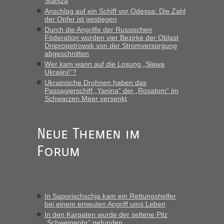
Staniza
„Man sollte aber explizit dazu schreiben, daß es ein Zug von
Anschlag auf ein Schiff vor Odessa: Die Zahl
LeoExpress ist - und nur auf deren Webseite kann man die
der Opfer ist gestiegen
Fahrkarten kaufen. Zumindest ist es die erste Umsteigefreie
Durch die Angriffe der Russischen
Verbindung von Deutschland...“
Föderation wurden vier Bezirke der Oblast
Dnipropetrowsk von der Stromversorgung
abgeschnitten
Eric
in
Recht, Visa und Dokumente • Re: Deklaration
gebrauchter Kleidung beim Zoll
Wer kam wann auf die Losung „Slawa
Ukrajini!“?
„Vielen Dank, mit einem Briefchen meiner Frau im Gepäck
Ukrainische Drohnen haben das
gab es keine Probleme“
Passagierschiff „Yanina“ der „Rosatom“ im
Schwarzen Meer versenkt
Anuleb
in
Recht, Visa und Dokumente • Re: Seit Anfang
des Jahres haben die Zollbeamten Verstöße im Wert von
fast 11 Milliarden aufgedeckt
Neue Themen im
„Am besten wäre natürlich, wenn die Frau mit dabei ist.
Forum
Alleinreisende Männer stehen schließlich immer unter
Verdacht.“
Frank
in
Recht, Visa und Dokumente • Re: Seit Anfang des
Jahres haben die Zollbeamten Verstöße im Wert von fast 11
In Saporischschja kam ein Rettungshelfer
Milliarden aufgedeckt
bei einem erneuten Angriff ums Leben
„Kein Zoll. Du musst an sich nur sagen dass das privat ist
In den Karpaten wurde der seltene Pilz
und du nicht damit handeln willst. So lange das nicht
„Schweineohr“ gefunden