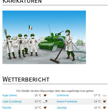
Karikaturen
Wetterbericht
Für Details mit dem Mauszeiger über das zugehörige Icon gehen
Kyjiw (Kiew)
15 °C
Ushhorod
17 °C
Lwiw (Lemberg)
13 °C
Iwano-Frankiwsk
14 °C
Rachiw
12 °C
Jassinja
12 °C