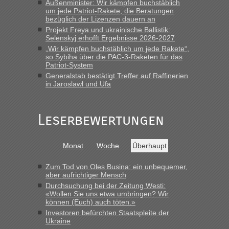
schnellsten?
Außenminister: Wir kämpfen buchstäblich
um jede Patriot-Rakete, die Beratungen
„Gestern 6 Stunden warten vor der Grenze Richtung Polen
bezüglich der Lizenzen dauern an
in Krakowez mit dem Kleinbus. Abfertigung ging dann
Projekt Freya und ukrainische Ballistik:
schnell da auch Passagiere mit EU-Pass dabei waren“
Selenskyj erhofft Ergebnisse 2026-2027
„Wir kämpfen buchstäblich um jede Rakete“,
Bernd D-UA
in
Berichte und Reisetipps • Re: An welchem
so Sybiha über die PAC-3-Raketen für das
Grenzübergang zwischen Polen und der Ukraine geht es am
Patriot-System
schnellsten?
Generalstab bestätigt Treffer auf Raffinerien
in Jaroslawl und Ufa
„Bin am Montag 15.6.26 um 8 Uhr in Urgyniw ausgereist,
das erste Mal an einem Montagmorgen ca. 15 Fahrzeuge
vor mir, bin sonst der Erste oder Zweite, egal, nach ca 20
Leserbewertungen
Minuten wurde dann die nächste Welle...“
lev
in
Berichte und Reisetipps • Re: An welchem
Monat
Woche
Überhaupt
Grenzübergang zwischen Polen und der Ukraine geht es am
schnellsten?
Zum Tod von Oles Busina: ein unbequemer,
„Derzeit, ist es überall sehr voll an den Grenzen Ukraine/
aber aufrichtiger Mensch
Polen. Zb. Krakovets 100 PKW ca. 10 h Wartezeit. Wollen
Durchsuchung bei der Zeitung Westi:
Montag rüber, versuchen es sehr früh.“
«Wollen Sie uns etwa umbringen? Wir
können (Euch) auch töten.»
Investoren befürchten Staatspleite der
Ukraine