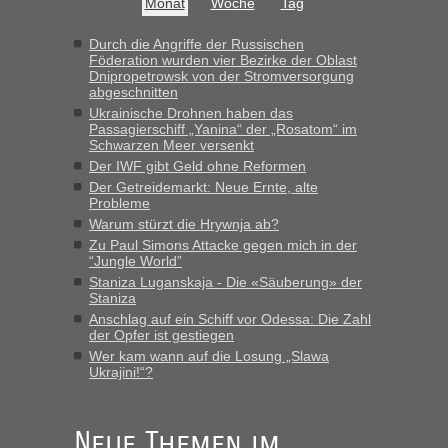
Monat
Woche
Tag
die Ukraine
„Man sollte aber explizit dazu schreiben, daß es ein Zug von
Durch die Angriffe der Russischen
Föderation wurden vier Bezirke der Oblast
LeoExpress ist - und nur auf deren Webseite kann man die
Dnipropetrowsk von der Stromversorgung
Fahrkarten kaufen. Zumindest ist es die erste Umsteigefreie
abgeschnitten
Verbindung von Deutschland...“
Ukrainische Drohnen haben das
Passagierschiff „Yanina“ der „Rosatom“ im
Eric
in
Recht, Visa und Dokumente • Re: Deklaration
Schwarzen Meer versenkt
gebrauchter Kleidung beim Zoll
Der IWF gibt Geld ohne Reformen
Der Getreidemarkt: Neue Ernte, alte
„Vielen Dank, mit einem Briefchen meiner Frau im Gepäck
Probleme
gab es keine Probleme“
Warum stürzt die Hrywnja ab?
Zu Paul Simons Attacke gegen mich in der
Anuleb
in
Recht, Visa und Dokumente • Re: Seit Anfang
“Jungle World”
des Jahres haben die Zollbeamten Verstöße im Wert von
Staniza Luganskaja - Die «Säuberung» der
fast 11 Milliarden aufgedeckt
Staniza
„Am besten wäre natürlich, wenn die Frau mit dabei ist.
Anschlag auf ein Schiff vor Odessa: Die Zahl
Alleinreisende Männer stehen schließlich immer unter
der Opfer ist gestiegen
Verdacht.“
Wer kam wann auf die Losung „Slawa
Ukrajini!“?
Frank
in
Recht, Visa und Dokumente • Re: Seit Anfang des
Jahres haben die Zollbeamten Verstöße im Wert von fast 11
Milliarden aufgedeckt
Neue Themen im