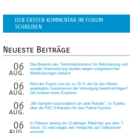
DEN ERSTEN KOMMENTAR IM FORUM
SCHREIBEN
Neueste Beiträge
06
Drei Beamte des Territorialzentrums für Rekrutierung und
soziale Unterstützung wurden wegen vorgetäuschter
aug.
Mobilisierungen entlarvt
06
Wird der Export von bis zu 15 % der für den Winter
angelegten Gasreserven die Versorgung beeinträchtigen?
aug.
Die Antwort eines Experten
06
„Wir kämpfen buchstäblich um jede Rakete“, so Sybiha
über die PAC-3-Raketen für das Patriot-System
aug.
06
In Odessa sprang ein 12-jähriges Mädchen aus dem 7:
Stock: Es wird wegen des Verdachts auf Selbstmord
aug.
ermittelt