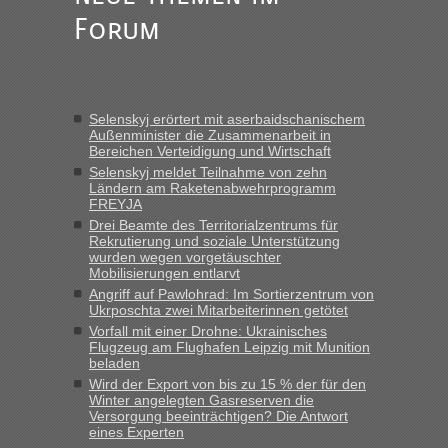
„Kein Zoll. Du musst an sich nur sagen dass das privat ist
Forum
und du nicht damit handeln willst. So lange das nicht
Originalverpackt ist und ersichlich das nicht neu sollte es
keine Probleme geben“
Eric
in
Recht, Visa und Dokumente • Deklaration
Selenskyj erörtert mit aserbaidschanischem
gebrauchter Kleidung beim Zoll
Außenminister die Zusammenarbeit in
Bereichen Verteidigung und Wirtschaft
„Hallo Leute, ich weiß nicht, ob ich hier richtig bin mit meiner
Anfrage. Ich möchte 4 Umzugskartons mit gebrauchter
Selenskyj meldet Teilnahme von zehn
Ländern am Raketenabwehrprogramm
Straßen Kleidung bei der Einreise in die Ukraine
FREYJA
mitnehmen. Es ist gebrauchte Kleidung...“
Drei Beamte des Territorialzentrums für
Rekrutierung und soziale Unterstützung
lev
in
Berichte und Reisetipps • Re: An welchem
wurden wegen vorgetäuschter
Grenzübergang zwischen Polen und der Ukraine geht es am
Mobilisierungen entlarvt
schnellsten?
Angriff auf Pawlohrad: Im Sortierzentrum von
Ukrposchta zwei Mitarbeiterinnen getötet
„Wir sind mit unserem Wohnmobil, wie geplant am Montag
Vorfall mit einer Drohne: Ukrainisches
15.6. in Krakovets rüber. Sehr zeitig los gegen 5 Uhr in der
Flugzeug am Flughafen Leipzig mit Munition
Früh. Mit sehr sehr wenig Verkehr, super bis zur Grenze. Nur
beladen
8 PKW vor der Schranke....“
Wird der Export von bis zu 15 % der für den
Winter angelegten Gasreserven die
Frank
in
Berichte und Reisetipps • Re: An welchem
Versorgung beeinträchtigen? Die Antwort
Grenzübergang zwischen Polen und der Ukraine geht es am
eines Experten