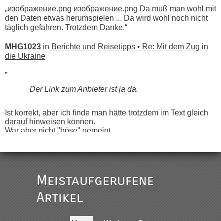
„изображение.png изображение.png Da muß man wohl mit
den Daten etwas herumspielen ... Da wird wohl noch nicht
täglich gefahren. Trotzdem Danke.“
MHG1023
in
Berichte und Reisetipps • Re: Mit dem Zug in
die Ukraine
„
Der Link zum Anbieter ist ja da.
Ist korrekt, aber ich finde man hätte trotzdem im Text gleich
darauf hinweisen können.
War aber nicht "böse" gemeint ...
Bis jetzt sind die Tickets auch noch nicht auf der Webseite
buchbar - warum auch immer ...
Hab´s versucht - bekomme aber immer angezeigt "auf dieser
Strecke fahren wir nicht"
Meistaufgerufene
Artikel
“
MHG1023
in
Berichte und Reisetipps • Re: Mit dem Zug in