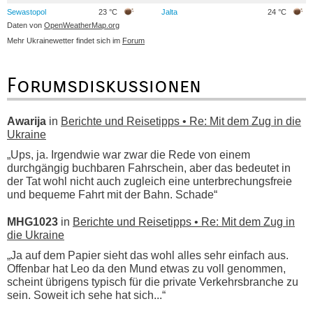
Sewastopol
23 °C
Jalta
24 °C
Daten von
OpenWeatherMap.org
Mehr Ukrainewetter findet sich im
Forum
Forumsdiskussionen
Awarija
in
Berichte und Reisetipps • Re: Mit dem Zug in die
Ukraine
„Ups, ja. Irgendwie war zwar die Rede von einem
durchgängig buchbaren Fahrschein, aber das bedeutet in
der Tat wohl nicht auch zugleich eine unterbrechungsfreie
und bequeme Fahrt mit der Bahn. Schade“
MHG1023
in
Berichte und Reisetipps • Re: Mit dem Zug in
die Ukraine
„Ja auf dem Papier sieht das wohl alles sehr einfach aus.
Offenbar hat Leo da den Mund etwas zu voll genommen,
scheint übrigens typisch für die private Verkehrsbranche zu
sein. Soweit ich sehe hat sich...“