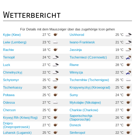
Wetterbericht
Für Details mit dem Mauszeiger über das zugehörige Icon gehen
Kyjiw (Kiew)
27 °C
Ushhorod
25 °C
Lwiw (Lemberg)
23 °C
Iwano-Frankiwsk
21 °C
Rachiw
18 °C
Jassinja
19 °C
Ternopil
24 °C
Tscherniwzi (Czernowitz)
21 °C
Luzk
27 °C
Riwne
28 °C
Chmelnyzkyj
22 °C
Winnyzja
22 °C
Schytomyr
25 °C
Tschernihiw (Tschernigow)
25 °C
Tscherkassy
26 °C
Kropywnyzkyj (Kirowograd)
25 °C
Poltawa
25 °C
Sumy
24 °C
Odessa
27 °C
Mykolajiw (Nikolajew)
27 °C
Cherson
25 °C
Charkiw (Charkow)
27 °C
Saporischschja
Krywyj Rih (Kriwoj Rog)
27 °C
26 °C
(Saporoschje)
Dnipro
27 °C
Donezk
27 °C
(Dnepropetrowsk)
Luhansk (Lugansk)
25 °C
Simferopol
22 °C