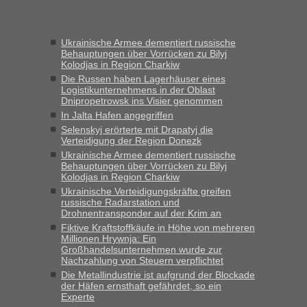
Frank
in
Recht, Visa und Dokumente • Re: Seit Anfang des
Jahres haben die Zollbeamten Verstöße im Wert von fast 11
Ukrainische Armee dementiert russische
Milliarden aufgedeckt
Behauptungen über Vorrücken zu Bilyj
Kolodjas in Region Charkiw
„Kein Zoll. Du musst an sich nur sagen dass das privat ist
und du nicht damit handeln willst. So lange das nicht
Die Russen haben Lagerhäuser eines
Logistikunternehmens in der Oblast
Originalverpackt ist und ersichlich das nicht neu sollte es
Dnipropetrowsk ins Visier genommen
keine Probleme geben“
In Jalta Hafen angegriffen
Selenskyj erörterte mit Drapatyj die
Eric
in
Recht, Visa und Dokumente • Deklaration
Verteidigung der Region Donezk
gebrauchter Kleidung beim Zoll
Ukrainische Armee dementiert russische
„Hallo Leute, ich weiß nicht, ob ich hier richtig bin mit meiner
Behauptungen über Vorrücken zu Bilyj
Kolodjas in Region Charkiw
Anfrage. Ich möchte 4 Umzugskartons mit gebrauchter
Straßen Kleidung bei der Einreise in die Ukraine
Ukrainische Verteidigungskräfte greifen
russische Radarstation und
mitnehmen. Es ist gebrauchte Kleidung...“
Drohnentransponder auf der Krim an
Fiktive Kraftstoffkäufe in Höhe von mehreren
lev
in
Berichte und Reisetipps • Re: An welchem
Millionen Hrywnja: Ein
Grenzübergang zwischen Polen und der Ukraine geht es am
Großhandelsunternehmen wurde zur
schnellsten?
Nachzahlung von Steuern verpflichtet
Die Metallindustrie ist aufgrund der Blockade
„Wir sind mit unserem Wohnmobil, wie geplant am Montag
der Häfen ernsthaft gefährdet, so ein
15.6. in Krakovets rüber. Sehr zeitig los gegen 5 Uhr in der
Experte
Früh. Mit sehr sehr wenig Verkehr, super bis zur Grenze. Nur