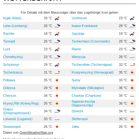
Für Details mit dem Mauszeiger über das zugehörige Icon gehen
Kyjiw (Kiew)
33 °C
Ushhorod
23 °C
Lwiw (Lemberg)
20 °C
Iwano-Frankiwsk
28 °C
Rachiw
18 °C
Jassinja
19 °C
Ternopil
25 °C
Tscherniwzi (Czernowitz)
25 °C
Luzk
23 °C
Riwne
23 °C
Chmelnyzkyj
23 °C
Winnyzja
28 °C
Schytomyr
29 °C
Tschernihiw (Tschernigow)
32 °C
Tscherkassy
31 °C
Kropywnyzkyj (Kirowograd)
35 °C
Poltawa
35 °C
Sumy
33 °C
Odessa
29 °C
Mykolajiw (Nikolajew)
36 °C
Cherson
34 °C
Charkiw (Charkow)
34 °C
Saporischschja
Krywyj Rih (Kriwoj Rog)
35 °C
36 °C
(Saporoschje)
Dnipro
34 °C
Donezk
34 °C
(Dnepropetrowsk)
Luhansk (Lugansk)
33 °C
Simferopol
30 °C
Sewastopol
26 °C
Jalta
26 °C
Daten von
OpenWeatherMap.org