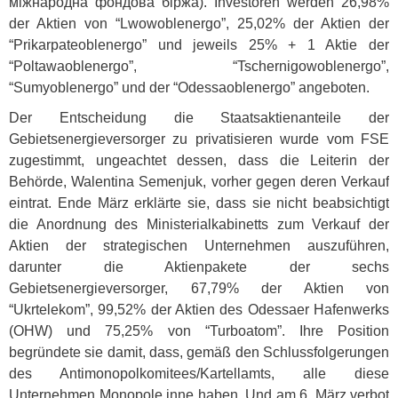
міжнародна фондова біржа). Investoren werden 26,98%
der Aktien von “Lwowoblenergo”, 25,02% der Aktien der
“Prikarpateoblenergo” und jeweils 25% + 1 Aktie der
“Poltawaoblenergo”, “Tschernigowoblenergo”,
“Sumyoblenergo” und der “Odessaoblenergo” angeboten.
Der Entscheidung die Staatsaktienanteile der
Gebietsenergieversorger zu privatisieren wurde vom
FSE
zugestimmt, ungeachtet dessen, dass die Leiterin der
Behörde, Walentina Semenjuk, vorher gegen deren Verkauf
eintrat. Ende März erklärte sie, dass sie nicht beabsichtigt
die Anordnung des Ministerialkabinetts zum Verkauf der
Aktien der strategischen Unternehmen auszuführen,
darunter die Aktienpakete der sechs
Gebietsenergieversorger, 67,79% der Aktien von
“Ukrtelekom”, 99,52% der Aktien des Odessaer Hafenwerks
(
OHW
) und 75,25% von “Turboatom”. Ihre Position
begründete sie damit, dass, gemäß den Schlussfolgerungen
des Antimonopolkomitees/Kartellamts, alle diese
Unternehmen Monopole inne haben. Und am 6. März verbot