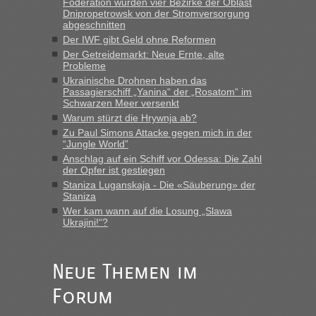
Föderation wurden vier Bezirke der Oblast
Dnipropetrowsk von der Stromversorgung
abgeschnitten
“
Der IWF gibt Geld ohne Reformen
Der Getreidemarkt: Neue Ernte, alte
MHG1023
in
Berichte und Reisetipps • Re: Mit dem Zug in
Probleme
die Ukraine
Ukrainische Drohnen haben das
Passagierschiff „Yanina“ der „Rosatom“ im
„Man sollte aber explizit dazu schreiben, daß es ein Zug von
Schwarzen Meer versenkt
LeoExpress ist - und nur auf deren Webseite kann man die
Warum stürzt die Hrywnja ab?
Fahrkarten kaufen. Zumindest ist es die erste Umsteigefreie
Verbindung von Deutschland...“
Zu Paul Simons Attacke gegen mich in der
“Jungle World”
Anschlag auf ein Schiff vor Odessa: Die Zahl
Eric
in
Recht, Visa und Dokumente • Re: Deklaration
der Opfer ist gestiegen
gebrauchter Kleidung beim Zoll
Staniza Luganskaja - Die «Säuberung» der
„Vielen Dank, mit einem Briefchen meiner Frau im Gepäck
Staniza
gab es keine Probleme“
Wer kam wann auf die Losung „Slawa
Ukrajini!“?
Anuleb
in
Recht, Visa und Dokumente • Re: Seit Anfang
des Jahres haben die Zollbeamten Verstöße im Wert von
fast 11 Milliarden aufgedeckt
Neue Themen im
„Am besten wäre natürlich, wenn die Frau mit dabei ist.
Forum
Alleinreisende Männer stehen schließlich immer unter
Verdacht.“