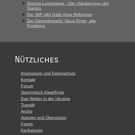
Staniza Luganskaja - Die «Säuberung» der
Montag rüber, versuchen es sehr früh.“
Staniza
Der IWF gibt Geld ohne Reformen
Der Getreidemarkt: Neue Ernte, alte
Probleme
Nützliches
Impressum und Datenschutz
Kontakt
Forum
Stammtisch Kiew/Kyjiw
Das Wetter in der Ukraine
Translit
Archiv
Autoren und Übersetzer
Feeds
Karikaturen