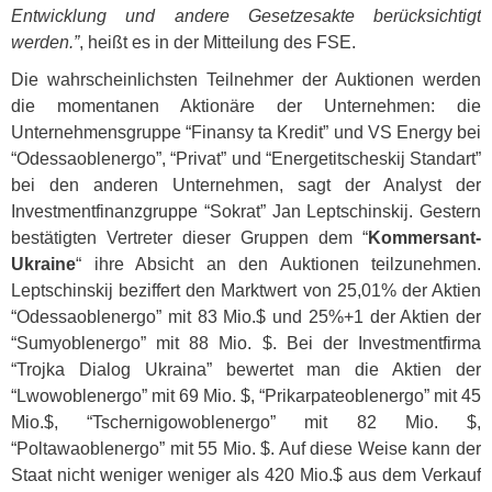
Entwicklung und andere Gesetzesakte berücksichtigt
werden.”
, heißt es in der Mitteilung des
FSE
.
Die wahrscheinlichsten Teilnehmer der Auktionen werden
die momentanen Aktionäre der Unternehmen: die
Unternehmensgruppe “Finansy ta Kredit” und VS Energy bei
“Odessaoblenergo”, “Privat” und “Energetitscheskij Standart”
bei den anderen Unternehmen, sagt der Analyst der
Investmentfinanzgruppe “Sokrat” Jan Leptschinskij. Gestern
bestätigten Vertreter dieser Gruppen dem “
Kommersant-
Ukraine
“ ihre Absicht an den Auktionen teilzunehmen.
Leptschinskij beziffert den Marktwert von 25,01% der Aktien
“Odessaoblenergo” mit 83 Mio.$ und 25%+1 der Aktien der
“Sumyoblenergo” mit 88 Mio. $. Bei der Investmentfirma
“Trojka Dialog Ukraina” bewertet man die Aktien der
“Lwowoblenergo” mit 69 Mio. $, “Prikarpateoblenergo” mit 45
Mio.$, “Tschernigowoblenergo” mit 82 Mio. $,
“Poltawaoblenergo” mit 55 Mio. $. Auf diese Weise kann der
Staat nicht weniger weniger als 420 Mio.$ aus dem Verkauf