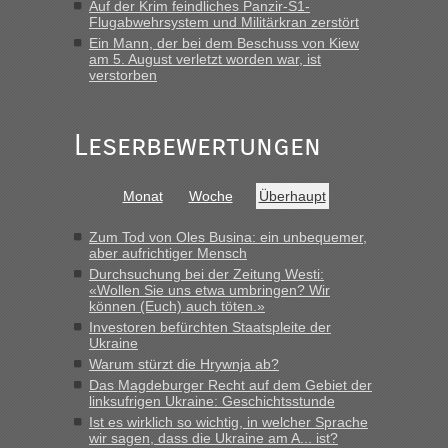
Auf der Krim feindliches Panzir-S1-
8 PKW vor der Schranke....“
Flugabwehrsystem und Militärkran zerstört
Ein Mann, der bei dem Beschuss von Kiew
Frank
in
Berichte und Reisetipps • Re: An welchem
am 5. August verletzt worden war, ist
Grenzübergang zwischen Polen und der Ukraine geht es am
verstorben
schnellsten?
„Gestern 6 Stunden warten vor der Grenze Richtung Polen
Leserbewertungen
in Krakowez mit dem Kleinbus. Abfertigung ging dann
schnell da auch Passagiere mit EU-Pass dabei waren“
Bernd D-UA
in
Berichte und Reisetipps • Re: An welchem
Monat
Woche
Überhaupt
Grenzübergang zwischen Polen und der Ukraine geht es am
schnellsten?
Zum Tod von Oles Busina: ein unbequemer,
aber aufrichtiger Mensch
„Bin am Montag 15.6.26 um 8 Uhr in Urgyniw ausgereist,
Durchsuchung bei der Zeitung Westi:
das erste Mal an einem Montagmorgen ca. 15 Fahrzeuge
«Wollen Sie uns etwa umbringen? Wir
vor mir, bin sonst der Erste oder Zweite, egal, nach ca 20
können (Euch) auch töten.»
Minuten wurde dann die nächste Welle...“
Investoren befürchten Staatspleite der
Ukraine
lev
in
Berichte und Reisetipps • Re: An welchem
Warum stürzt die Hrywnja ab?
Grenzübergang zwischen Polen und der Ukraine geht es am
Das Magdeburger Recht auf dem Gebiet der
schnellsten?
linksufrigen Ukraine: Geschichtsstunde
Ist es wirklich so wichtig, in welcher Sprache
„Derzeit, ist es überall sehr voll an den Grenzen Ukraine/
wir sagen, dass die Ukraine am A... ist?
Polen. Zb. Krakovets 100 PKW ca. 10 h Wartezeit. Wollen