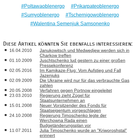
Poltawaoblenergo
Prikarpateoblenergo
Sumyoblenergo
Tschernigowoblenergo
Walentina Semenjuk Samsonenko
Diese Artikel könnten Sie ebenfalls interessieren:
16.04.2010
Janukowitsch und Medwedjew werden sich in
Charkow treffen
01.10.2009
Juschtschenko lud gestern zu einer großen
Pressekonferenz
02.05.2016
Im Kamikaze-Flug: Vom Aufstieg und Fall
Jazenjuks
02.09.2009
Die Ukraine wird nur für das verbrauchte Gas
zahlen
20.05.2008
Verfahren gegen Portnow eingeleitet
23.03.2010
Regierung zieht Zügel für
Staatsunternehmen an
15.01.2008
Neuer Vorsitzender des Fonds für
Staatseigentum vorgeschlagen
24.10.2008
Regierung Timoschenko legte der
Werchowna Rada einen
Budgetänderungsplan vor
11.07.2011
Julia Timoschenko wurde an "Kriworoshstal"
erinnert