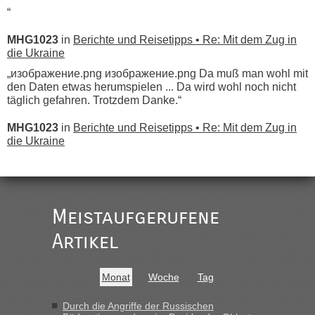
“
MHG1023
in
Berichte und Reisetipps • Re: Mit dem Zug in
die Ukraine
„изображение.png изображение.png Da muß man wohl mit
den Daten etwas herumspielen ... Da wird wohl noch nicht
täglich gefahren. Trotzdem Danke.“
MHG1023
in
Berichte und Reisetipps • Re: Mit dem Zug in
die Ukraine
„
Der Link zum Anbieter ist ja da.
Meistaufgerufene
Ist korrekt, aber ich finde man hätte trotzdem im Text gleich
darauf hinweisen können.
Artikel
War aber nicht "böse" gemeint ...
Bis jetzt sind die Tickets auch noch nicht auf der Webseite
buchbar - warum auch immer ...
Monat
Woche
Tag
Hab´s versucht - bekomme aber immer angezeigt "auf dieser
Strecke fahren wir nicht"
Durch die Angriffe der Russischen