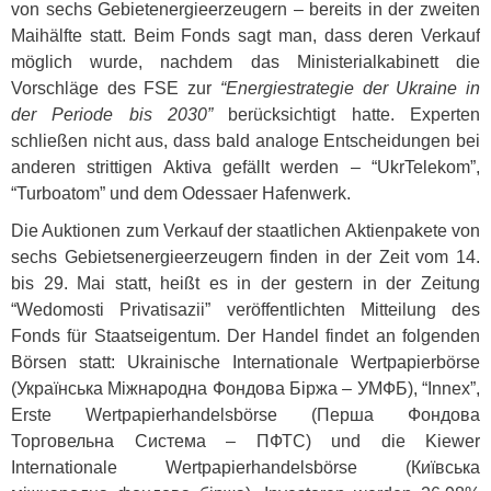
von sechs Gebietenergieerzeugern – bereits in der zweiten
Maihälfte statt. Beim Fonds sagt man, dass deren Verkauf
möglich wurde, nachdem das Ministerialkabinett die
Vorschläge des
FSE
zur
“Energiestrategie der Ukraine in
der Periode bis 2030”
berücksichtigt hatte. Experten
schließen nicht aus, dass bald analoge Entscheidungen bei
anderen strittigen Aktiva gefällt werden – “UkrTelekom”,
“Turboatom” und dem Odessaer Hafenwerk.
Die Auktionen zum Verkauf der staatlichen Aktienpakete von
sechs Gebietsenergieerzeugern finden in der Zeit vom 14.
bis 29. Mai statt, heißt es in der gestern in der Zeitung
“Wedomosti Privatisazii” veröffentlichten Mitteilung des
Fonds für Staatseigentum. Der Handel findet an folgenden
Börsen statt: Ukrainische Internationale Wertpapierbörse
(Українська Міжнародна Фондова Біржа – УМФБ), “Innex”,
Erste Wertpapierhandelsbörse (Перша Фондова
Торговельна Система – ПФТС) und die Kiewer
Internationale Wertpapierhandelsbörse (Київська