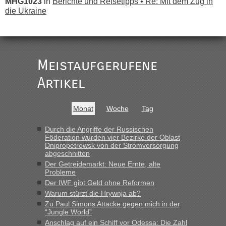
MHG1023
in
Berichte und Reisetipps • Re: Mit dem Zug in
die Ukraine
„
Der Link zum Anbieter ist ja da.
Meistaufgerufene
Ist korrekt, aber ich finde man hätte trotzdem im Text gleich
darauf hinweisen können.
Artikel
War aber nicht "böse" gemeint ...
Bis jetzt sind die Tickets auch noch nicht auf der Webseite
buchbar - warum auch immer ...
Monat
Woche
Tag
Hab´s versucht - bekomme aber immer angezeigt "auf dieser
Strecke fahren wir nicht"
Durch die Angriffe der Russischen
Föderation wurden vier Bezirke der Oblast
Dnipropetrowsk von der Stromversorgung
abgeschnitten
“
Der Getreidemarkt: Neue Ernte, alte
Probleme
MHG1023
in
Berichte und Reisetipps • Re: Mit dem Zug in
Der IWF gibt Geld ohne Reformen
die Ukraine
Warum stürzt die Hrywnja ab?
„Man sollte aber explizit dazu schreiben, daß es ein Zug von
Zu Paul Simons Attacke gegen mich in der
LeoExpress ist - und nur auf deren Webseite kann man die
“Jungle World”
Fahrkarten kaufen. Zumindest ist es die erste Umsteigefreie
Anschlag auf ein Schiff vor Odessa: Die Zahl