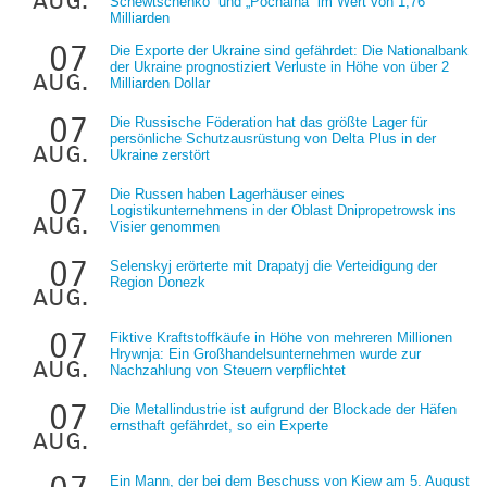
Schewtschenko“ und „Pochaina“ im Wert von 1,76
Milliarden
07
Die Exporte der Ukraine sind gefährdet: Die Nationalbank
der Ukraine prognostiziert Verluste in Höhe von über 2
aug.
Milliarden Dollar
07
Die Russische Föderation hat das größte Lager für
persönliche Schutzausrüstung von Delta Plus in der
aug.
Ukraine zerstört
07
Die Russen haben Lagerhäuser eines
Logistikunternehmens in der Oblast Dnipropetrowsk ins
aug.
Visier genommen
07
Selenskyj erörterte mit Drapatyj die Verteidigung der
Region Donezk
aug.
07
Fiktive Kraftstoffkäufe in Höhe von mehreren Millionen
Hrywnja: Ein Großhandelsunternehmen wurde zur
aug.
Nachzahlung von Steuern verpflichtet
07
Die Metallindustrie ist aufgrund der Blockade der Häfen
ernsthaft gefährdet, so ein Experte
aug.
Ein Mann, der bei dem Beschuss von Kiew am 5. August