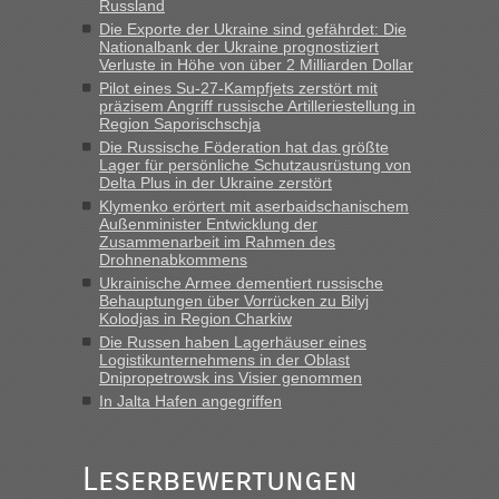
Russland
Eric
in
Recht, Visa und Dokumente • Deklaration
Die Exporte der Ukraine sind gefährdet: Die
gebrauchter Kleidung beim Zoll
Nationalbank der Ukraine prognostiziert
Verluste in Höhe von über 2 Milliarden Dollar
„Hallo Leute, ich weiß nicht, ob ich hier richtig bin mit meiner
Pilot eines Su-27-Kampfjets zerstört mit
Anfrage. Ich möchte 4 Umzugskartons mit gebrauchter
präzisem Angriff russische Artilleriestellung in
Straßen Kleidung bei der Einreise in die Ukraine
Region Saporischschja
mitnehmen. Es ist gebrauchte Kleidung...“
Die Russische Föderation hat das größte
Lager für persönliche Schutzausrüstung von
lev
in
Berichte und Reisetipps • Re: An welchem
Delta Plus in der Ukraine zerstört
Grenzübergang zwischen Polen und der Ukraine geht es am
Klymenko erörtert mit aserbaidschanischem
schnellsten?
Außenminister Entwicklung der
Zusammenarbeit im Rahmen des
„Wir sind mit unserem Wohnmobil, wie geplant am Montag
Drohnenabkommens
15.6. in Krakovets rüber. Sehr zeitig los gegen 5 Uhr in der
Ukrainische Armee dementiert russische
Früh. Mit sehr sehr wenig Verkehr, super bis zur Grenze. Nur
Behauptungen über Vorrücken zu Bilyj
8 PKW vor der Schranke....“
Kolodjas in Region Charkiw
Die Russen haben Lagerhäuser eines
Frank
in
Berichte und Reisetipps • Re: An welchem
Logistikunternehmens in der Oblast
Grenzübergang zwischen Polen und der Ukraine geht es am
Dnipropetrowsk ins Visier genommen
schnellsten?
In Jalta Hafen angegriffen
„Gestern 6 Stunden warten vor der Grenze Richtung Polen
in Krakowez mit dem Kleinbus. Abfertigung ging dann
Leserbewertungen
schnell da auch Passagiere mit EU-Pass dabei waren“