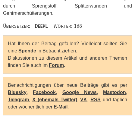
durch Sprengstoff, Splitterwunden und
Gehirnerschütterungen.
Übersetzer:
DeepL
— Wörter: 168
Hat Ihnen der Beitrag gefallen? Vielleicht sollten Sie
eine
Spende
in Betracht ziehen.
Diskussionen zu diesem Artikel und anderen Themen
finden Sie auch im
Forum
.
Benachrichtigungen über neue Beiträge gibt es per
Bluesky
,
Facebook
,
Google News
,
Mastodon
,
Telegram
,
X (ehemals Twitter)
,
VK
,
RSS
und täglich
oder wöchentlich per
E-Mail
.