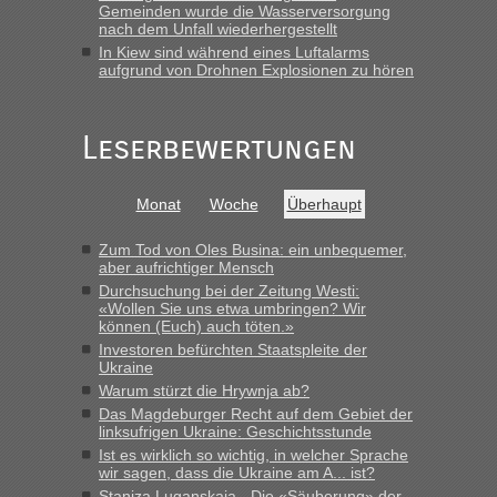
Gemeinden wurde die Wasserversorgung
8 PKW vor der Schranke....“
nach dem Unfall wiederhergestellt
In Kiew sind während eines Luftalarms
Frank
in
Berichte und Reisetipps • Re: An welchem
aufgrund von Drohnen Explosionen zu hören
Grenzübergang zwischen Polen und der Ukraine geht es am
schnellsten?
„Gestern 6 Stunden warten vor der Grenze Richtung Polen
Leserbewertungen
in Krakowez mit dem Kleinbus. Abfertigung ging dann
schnell da auch Passagiere mit EU-Pass dabei waren“
Monat
Woche
Überhaupt
Bernd D-UA
in
Berichte und Reisetipps • Re: An welchem
Grenzübergang zwischen Polen und der Ukraine geht es am
Zum Tod von Oles Busina: ein unbequemer,
schnellsten?
aber aufrichtiger Mensch
Durchsuchung bei der Zeitung Westi:
„Bin am Montag 15.6.26 um 8 Uhr in Urgyniw ausgereist,
«Wollen Sie uns etwa umbringen? Wir
das erste Mal an einem Montagmorgen ca. 15 Fahrzeuge
können (Euch) auch töten.»
vor mir, bin sonst der Erste oder Zweite, egal, nach ca 20
Investoren befürchten Staatspleite der
Minuten wurde dann die nächste Welle...“
Ukraine
Warum stürzt die Hrywnja ab?
lev
in
Berichte und Reisetipps • Re: An welchem
Das Magdeburger Recht auf dem Gebiet der
Grenzübergang zwischen Polen und der Ukraine geht es am
linksufrigen Ukraine: Geschichtsstunde
schnellsten?
Ist es wirklich so wichtig, in welcher Sprache
wir sagen, dass die Ukraine am A... ist?
„Derzeit, ist es überall sehr voll an den Grenzen Ukraine/
Staniza Luganskaja - Die «Säuberung» der