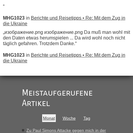
“
MHG1023
in
Berichte und Reisetipps • Re: Mit dem Zug in
die Ukraine
„изображение.png изображение.png Da muß man wohl mit
den Daten etwas herumspielen ... Da wird wohl noch nicht
täglich gefahren. Trotzdem Danke.“
MHG1023
in
Berichte und Reisetipps • Re: Mit dem Zug in
die Ukraine
„
Der Link zum Anbieter ist ja da.
Meistaufgerufene
Ist korrekt, aber ich finde man hätte trotzdem im Text gleich
darauf hinweisen können.
Artikel
War aber nicht "böse" gemeint ...
Bis jetzt sind die Tickets auch noch nicht auf der Webseite
buchbar - warum auch immer ...
Monat
Woche
Tag
Hab´s versucht - bekomme aber immer angezeigt "auf dieser
Strecke fahren wir nicht"
Zu Paul Simons Attacke gegen mich in der