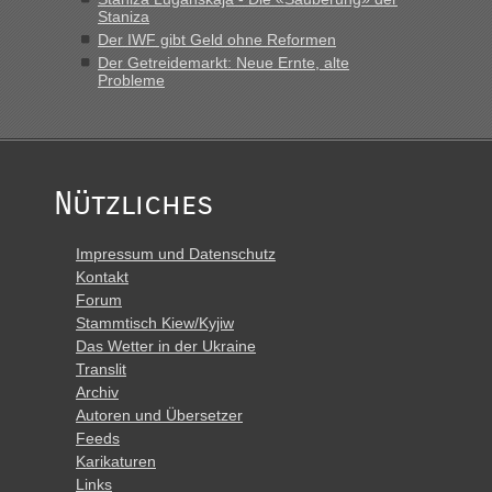
Polen. Zb. Krakovets 100 PKW ca. 10 h Wartezeit. Wollen
Staniza
Montag rüber, versuchen es sehr früh.“
Der IWF gibt Geld ohne Reformen
Der Getreidemarkt: Neue Ernte, alte
Probleme
Nützliches
Impressum und Datenschutz
Kontakt
Forum
Stammtisch Kiew/Kyjiw
Das Wetter in der Ukraine
Translit
Archiv
Autoren und Übersetzer
Feeds
Karikaturen
Links