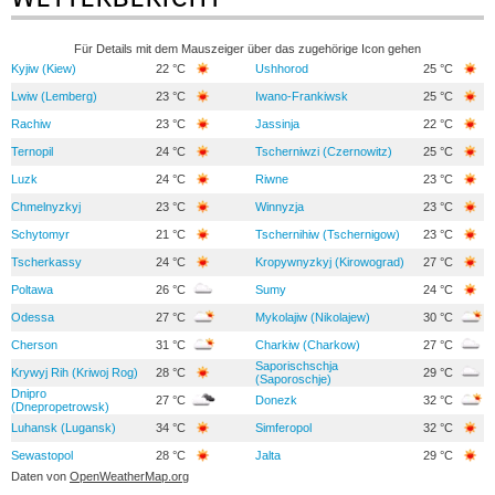
Für Details mit dem Mauszeiger über das zugehörige Icon gehen
Kyjiw (Kiew)
22 °C
Ushhorod
25 °C
Lwiw (Lemberg)
23 °C
Iwano-Frankiwsk
25 °C
Rachiw
23 °C
Jassinja
22 °C
Ternopil
24 °C
Tscherniwzi (Czernowitz)
25 °C
Luzk
24 °C
Riwne
23 °C
Chmelnyzkyj
23 °C
Winnyzja
23 °C
Schytomyr
21 °C
Tschernihiw (Tschernigow)
23 °C
Tscherkassy
24 °C
Kropywnyzkyj (Kirowograd)
27 °C
Poltawa
26 °C
Sumy
24 °C
Odessa
27 °C
Mykolajiw (Nikolajew)
30 °C
Cherson
31 °C
Charkiw (Charkow)
27 °C
Saporischschja
Krywyj Rih (Kriwoj Rog)
28 °C
29 °C
(Saporoschje)
Dnipro
27 °C
Donezk
32 °C
(Dnepropetrowsk)
Luhansk (Lugansk)
34 °C
Simferopol
32 °C
Sewastopol
28 °C
Jalta
29 °C
Daten von
OpenWeatherMap.org