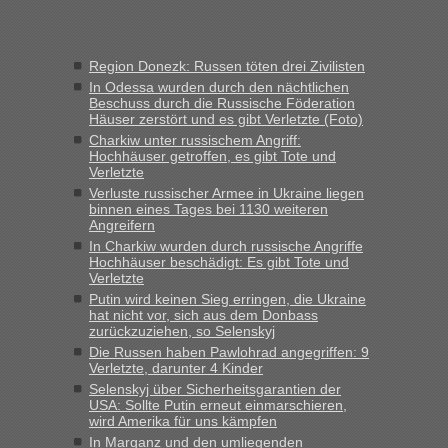
Frank
in
Recht, Visa und Dokumente • Re: Seit Anfang des
Jahres haben die Zollbeamten Verstöße im Wert von fast 11
Region Donezk: Russen töten drei Zivilisten
Milliarden aufgedeckt
In Odessa wurden durch den nächtlichen
„Kein Zoll. Du musst an sich nur sagen dass das privat ist
Beschuss durch die Russische Föderation
und du nicht damit handeln willst. So lange das nicht
Häuser zerstört und es gibt Verletzte (Foto)
Originalverpackt ist und ersichlich das nicht neu sollte es
Charkiw unter russischem Angriff:
Hochhäuser getroffen, es gibt Tote und
keine Probleme geben“
Verletzte
Verluste russischer Armee in Ukraine liegen
Eric
in
Recht, Visa und Dokumente • Deklaration
binnen eines Tages bei 1130 weiteren
gebrauchter Kleidung beim Zoll
Angreifern
„Hallo Leute, ich weiß nicht, ob ich hier richtig bin mit meiner
In Charkiw wurden durch russische Angriffe
Hochhäuser beschädigt: Es gibt Tote und
Anfrage. Ich möchte 4 Umzugskartons mit gebrauchter
Verletzte
Straßen Kleidung bei der Einreise in die Ukraine
Putin wird keinen Sieg erringen, die Ukraine
mitnehmen. Es ist gebrauchte Kleidung...“
hat nicht vor, sich aus dem Donbass
zurückzuziehen, so Selenskyj
lev
in
Berichte und Reisetipps • Re: An welchem
Die Russen haben Pawlohrad angegriffen: 9
Grenzübergang zwischen Polen und der Ukraine geht es am
Verletzte, darunter 4 Kinder
schnellsten?
Selenskyj über Sicherheitsgarantien der
USA: Sollte Putin erneut einmarschieren,
„Wir sind mit unserem Wohnmobil, wie geplant am Montag
wird Amerika für uns kämpfen
15.6. in Krakovets rüber. Sehr zeitig los gegen 5 Uhr in der
In Marganz und den umliegenden
Früh. Mit sehr sehr wenig Verkehr, super bis zur Grenze. Nur