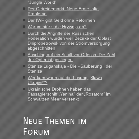
“Jungle World”
Der Getreidemarkt: Neue Ernte, alte
Probleme
“
Der IWF gibt Geld ohne Reformen
Warum stürzt die Hrywnja ab?
MHG1023
in
Berichte und Reisetipps • Re: Mit dem Zug in
die Ukraine
Durch die Angriffe der Russischen
Föderation wurden vier Bezirke der Oblast
„Man sollte aber explizit dazu schreiben, daß es ein Zug von
Dnipropetrowsk von der Stromversorgung
LeoExpress ist - und nur auf deren Webseite kann man die
abgeschnitten
Fahrkarten kaufen. Zumindest ist es die erste Umsteigefreie
Anschlag auf ein Schiff vor Odessa: Die Zahl
Verbindung von Deutschland...“
der Opfer ist gestiegen
Staniza Luganskaja - Die «Säuberung» der
Staniza
Eric
in
Recht, Visa und Dokumente • Re: Deklaration
gebrauchter Kleidung beim Zoll
Wer kam wann auf die Losung „Slawa
Ukrajini!“?
„Vielen Dank, mit einem Briefchen meiner Frau im Gepäck
Ukrainische Drohnen haben das
gab es keine Probleme“
Passagierschiff „Yanina“ der „Rosatom“ im
Schwarzen Meer versenkt
Anuleb
in
Recht, Visa und Dokumente • Re: Seit Anfang
des Jahres haben die Zollbeamten Verstöße im Wert von
fast 11 Milliarden aufgedeckt
Neue Themen im
„Am besten wäre natürlich, wenn die Frau mit dabei ist.
Forum
Alleinreisende Männer stehen schließlich immer unter
Verdacht.“