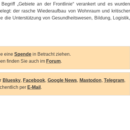
r Begriff „Gebiete an der Frontlinie“ verankert und es wurden
stgelegt: der rasche Wiederaufbau von Wohnraum und kritischer
wie die Unterstützung von Gesundheitswesen, Bildung, Logistik,
Sie eine
Spende
in Betracht ziehen.
en finden Sie auch im
Forum
.
er
Bluesky
,
Facebook
,
Google News
,
Mastodon
,
Telegram
,
chentlich per
E-Mail
.