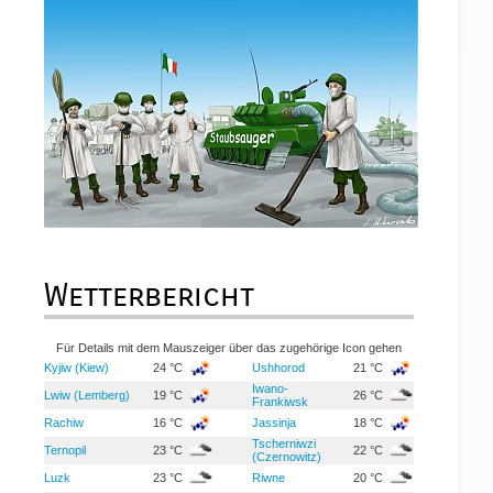
Wetterbericht
Für Details mit dem Mauszeiger über das zugehörige Icon gehen
Kyjiw (Kiew)
24 °C
Ushhorod
21 °C
Iwano-
Lwiw (Lemberg)
19 °C
26 °C
Frankiwsk
Rachiw
16 °C
Jassinja
18 °C
Tscherniwzi
Ternopil
23 °C
22 °C
(Czernowitz)
Luzk
23 °C
Riwne
20 °C