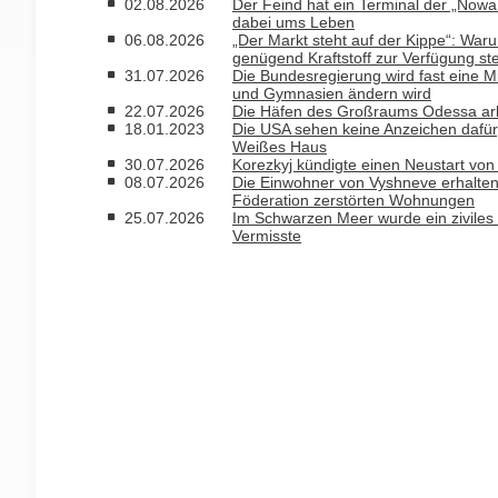
02.08.2026
Der Feind hat ein Terminal der „Nowa 
dabei ums Leben
06.08.2026
„Der Markt steht auf der Kippe“: Waru
genügend Kraftstoff zur Verfügung st
31.07.2026
Die Bundesregierung wird fast eine Mi
und Gymnasien ändern wird
22.07.2026
Die Häfen des Großraums Odessa arbe
18.01.2023
Die USA sehen keine Anzeichen dafür,
Weißes Haus
30.07.2026
Korezkyj kündigte einen Neustart von
08.07.2026
Die Einwohner von Vyshneve erhalten 
Föderation zerstörten Wohnungen
25.07.2026
Im Schwarzen Meer wurde ein ziviles 
Vermisste