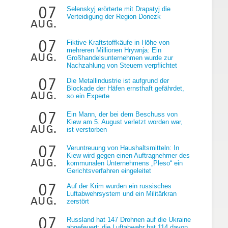
07
Selenskyj erörterte mit Drapatyj die
Verteidigung der Region Donezk
aug.
07
Fiktive Kraftstoffkäufe in Höhe von
mehreren Millionen Hrywnja: Ein
aug.
Großhandelsunternehmen wurde zur
Nachzahlung von Steuern verpflichtet
07
Die Metallindustrie ist aufgrund der
Blockade der Häfen ernsthaft gefährdet,
aug.
so ein Experte
07
Ein Mann, der bei dem Beschuss von
Kiew am 5. August verletzt worden war,
aug.
ist verstorben
07
Veruntreuung von Haushaltsmitteln: In
Kiew wird gegen einen Auftragnehmer des
aug.
kommunalen Unternehmens „Pleso“ ein
Gerichtsverfahren eingeleitet
07
Auf der Krim wurden ein russisches
Luftabwehrsystem und ein Militärkran
aug.
zerstört
07
Russland hat 147 Drohnen auf die Ukraine
abgefeuert; die Luftabwehr hat 114 davon