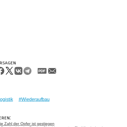
rsagen
ogistik
Wiederaufbau
eren:
ie Zahl der Opfer ist gestiegen