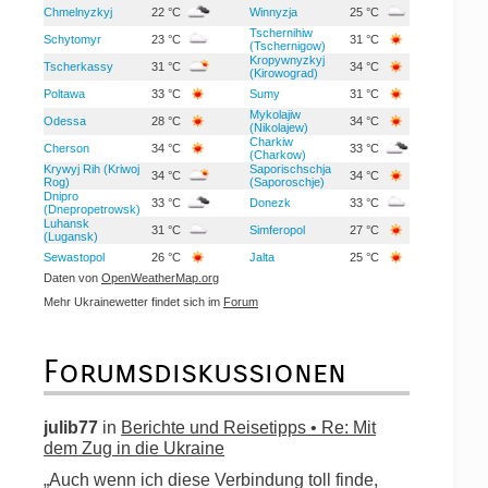
Chmelnyzkyj
22 °C
Winnyzja
25 °C
Tschernihiw
Schytomyr
23 °C
31 °C
(Tschernigow)
Kropywnyzkyj
Tscherkassy
31 °C
34 °C
(Kirowograd)
Poltawa
33 °C
Sumy
31 °C
Mykolajiw
Odessa
28 °C
34 °C
(Nikolajew)
Charkiw
Cherson
34 °C
33 °C
(Charkow)
Krywyj Rih (Kriwoj
Saporischschja
34 °C
34 °C
Rog)
(Saporoschje)
Dnipro
33 °C
Donezk
33 °C
(Dnepropetrowsk)
Luhansk
31 °C
Simferopol
27 °C
(Lugansk)
Sewastopol
26 °C
Jalta
25 °C
Daten von
OpenWeatherMap.org
Mehr Ukrainewetter findet sich im
Forum
Forumsdiskussionen
julib77
in
Berichte und Reisetipps • Re: Mit
dem Zug in die Ukraine
„Auch wenn ich diese Verbindung toll finde,