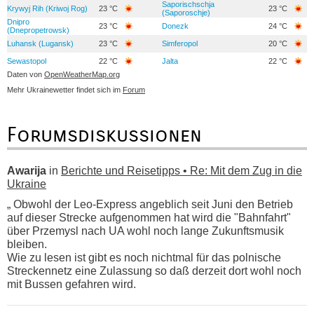
Saporischschja
Krywyj Rih (Kriwoj Rog)
23 °C
23 °C
(Saporoschje)
Dnipro
23 °C
Donezk
24 °C
(Dnepropetrowsk)
Luhansk (Lugansk)
23 °C
Simferopol
20 °C
Sewastopol
22 °C
Jalta
22 °C
Daten von
OpenWeatherMap.org
Mehr Ukrainewetter findet sich im
Forum
Forumsdiskussionen
Awarija
in
Berichte und Reisetipps • Re: Mit dem Zug in die
Ukraine
„ Obwohl der Leo-Express angeblich seit Juni den Betrieb
auf dieser Strecke aufgenommen hat wird die "Bahnfahrt"
über Przemysl nach UA wohl noch lange Zukunftsmusik
bleiben.
Wie zu lesen ist gibt es noch nichtmal für das polnische
Streckennetz eine Zulassung so daß derzeit dort wohl noch
mit Bussen gefahren wird.