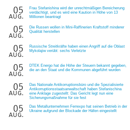
05
Frau Stefanishina wird der unrechtmäßigen Bereicherung
verdächtigt, und es wird eine Kaution in Höhe von 13
aug.
Millionen beantragt
05
Die Russen wollen in Mini-Raffinerien Kraftstoff minderer
Qualität herstellen
aug.
05
Russische Streitkräfte haben einen Angriff auf die Oblast
Mykolajiw verübt: sechs Verletzte
aug.
05
DTEK Energo hat die Höhe der Steuern bekannt gegeben,
die an den Staat und die Kommunen abgeführt wurden
aug.
05
Das Nationale Antikorruptionsbüro und die Spezialisierte
Antikorruptionsstaatsanwaltschaft haben Stefanischina
aug.
eine Anklage zugestellt: Das Gericht legt nun eine
Sicherungsmaßnahme für sie fest
05
Das Metallunternehmen Ferrexpo hat seinen Betrieb in der
Ukraine aufgrund der Blockade der Häfen eingestellt
aug.