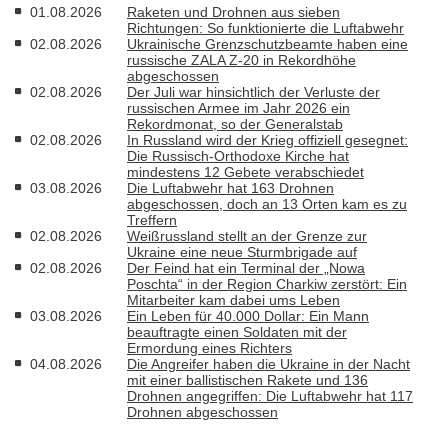
01.08.2026
Raketen und Drohnen aus sieben
Richtungen: So funktionierte die Luftabwehr
02.08.2026
Ukrainische Grenzschutzbeamte haben eine
russische ZALA Z-20 in Rekordhöhe
abgeschossen
02.08.2026
Der Juli war hinsichtlich der Verluste der
russischen Armee im Jahr 2026 ein
Rekordmonat, so der Generalstab
02.08.2026
In Russland wird der Krieg offiziell gesegnet:
Die Russisch-Orthodoxe Kirche hat
mindestens 12 Gebete verabschiedet
03.08.2026
Die Luftabwehr hat 163 Drohnen
abgeschossen, doch an 13 Orten kam es zu
Treffern
02.08.2026
Weißrussland stellt an der Grenze zur
Ukraine eine neue Sturmbrigade auf
02.08.2026
Der Feind hat ein Terminal der „Nowa
Poschta“ in der Region Charkiw zerstört: Ein
Mitarbeiter kam dabei ums Leben
03.08.2026
Ein Leben für 40.000 Dollar: Ein Mann
beauftragte einen Soldaten mit der
Ermordung eines Richters
04.08.2026
Die Angreifer haben die Ukraine in der Nacht
mit einer ballistischen Rakete und 136
Drohnen angegriffen: Die Luftabwehr hat 117
Drohnen abgeschossen