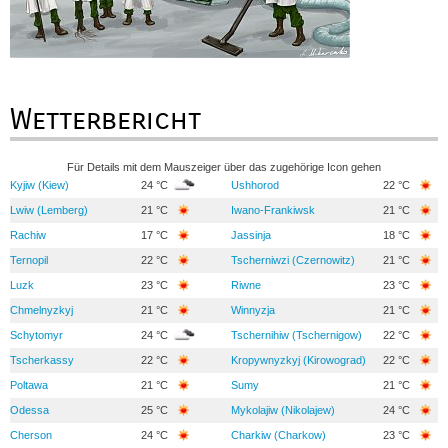
Wetterbericht
Für Details mit dem Mauszeiger über das zugehörige Icon gehen
Kyjiw (Kiew)
24 °C
Ushhorod
22 °C
Lwiw (Lemberg)
21 °C
Iwano-Frankiwsk
21 °C
Rachiw
17 °C
Jassinja
18 °C
Ternopil
22 °C
Tscherniwzi (Czernowitz)
21 °C
Luzk
23 °C
Riwne
23 °C
Chmelnyzkyj
21 °C
Winnyzja
21 °C
Schytomyr
24 °C
Tschernihiw (Tschernigow)
22 °C
Tscherkassy
22 °C
Kropywnyzkyj (Kirowograd)
22 °C
Poltawa
21 °C
Sumy
21 °C
Odessa
25 °C
Mykolajiw (Nikolajew)
24 °C
Cherson
24 °C
Charkiw (Charkow)
23 °C