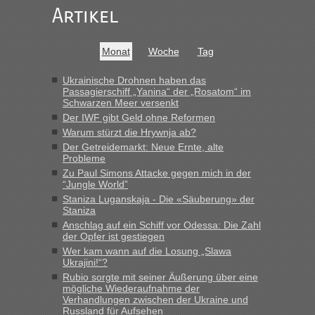
Artikel
Frank
in
Recht, Visa und Dokumente • Re: Seit Anfang des
Jahres haben die Zollbeamten Verstöße im Wert von fast 11
Milliarden aufgedeckt
Monat
Woche
Tag
„Kein Zoll. Du musst an sich nur sagen dass das privat ist
und du nicht damit handeln willst. So lange das nicht
Ukrainische Drohnen haben das
Passagierschiff „Yanina“ der „Rosatom“ im
Originalverpackt ist und ersichlich das nicht neu sollte es
Schwarzen Meer versenkt
keine Probleme geben“
Der IWF gibt Geld ohne Reformen
Warum stürzt die Hrywnja ab?
Eric
in
Recht, Visa und Dokumente • Deklaration
Der Getreidemarkt: Neue Ernte, alte
gebrauchter Kleidung beim Zoll
Probleme
„Hallo Leute, ich weiß nicht, ob ich hier richtig bin mit meiner
Zu Paul Simons Attacke gegen mich in der
Anfrage. Ich möchte 4 Umzugskartons mit gebrauchter
“Jungle World”
Straßen Kleidung bei der Einreise in die Ukraine
Staniza Luganskaja - Die «Säuberung» der
mitnehmen. Es ist gebrauchte Kleidung...“
Staniza
Anschlag auf ein Schiff vor Odessa: Die Zahl
lev
in
Berichte und Reisetipps • Re: An welchem
der Opfer ist gestiegen
Grenzübergang zwischen Polen und der Ukraine geht es am
Wer kam wann auf die Losung „Slawa
schnellsten?
Ukrajini!“?
Rubio sorgte mit seiner Äußerung über eine
„Wir sind mit unserem Wohnmobil, wie geplant am Montag
mögliche Wiederaufnahme der
15.6. in Krakovets rüber. Sehr zeitig los gegen 5 Uhr in der
Verhandlungen zwischen der Ukraine und
Früh. Mit sehr sehr wenig Verkehr, super bis zur Grenze. Nur
Russland für Aufsehen