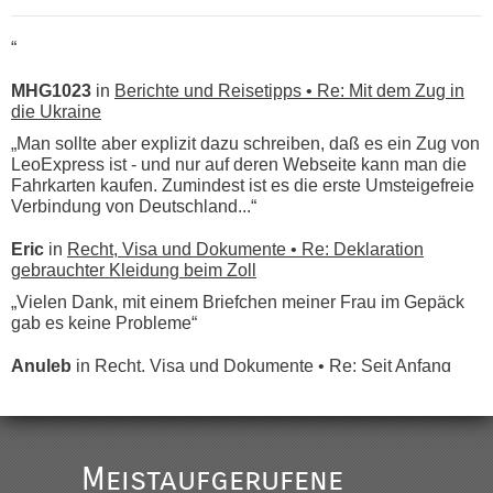
“
MHG1023
in
Berichte und Reisetipps • Re: Mit dem Zug in
die Ukraine
„Man sollte aber explizit dazu schreiben, daß es ein Zug von
LeoExpress ist - und nur auf deren Webseite kann man die
Fahrkarten kaufen. Zumindest ist es die erste Umsteigefreie
Verbindung von Deutschland...“
Eric
in
Recht, Visa und Dokumente • Re: Deklaration
gebrauchter Kleidung beim Zoll
„Vielen Dank, mit einem Briefchen meiner Frau im Gepäck
gab es keine Probleme“
Anuleb
in
Recht, Visa und Dokumente • Re: Seit Anfang
des Jahres haben die Zollbeamten Verstöße im Wert von
fast 11 Milliarden aufgedeckt
„Am besten wäre natürlich, wenn die Frau mit dabei ist.
Alleinreisende Männer stehen schließlich immer unter
Meistaufgerufene
Verdacht.“