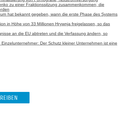
menko zu einer Fraktionssitzung zusammenkommen; die
erden
erium hat bekannt gegeben, wann die erste Phase des Systems
n in Höhe von 33 Millionen Hrywnja freigelassen, so das
ugnisse an die EU abtreten und die Verfassung ändern, so
Einzelunternehmer: Der Schutz kleiner Unternehmen ist eine
REIBEN