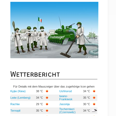
Wetterbericht
Für Details mit dem Mauszeiger über das zugehörige Icon gehen
Kyjiw (Kiew)
38 °C
Ushhorod
34 °C
Iwano-
Lwiw (Lemberg)
34 °C
35 °C
Frankiwsk
Rachiw
29 °C
Jassinja
30 °C
Tscherniwzi
Ternopil
35 °C
34 °C
(Czernowitz)