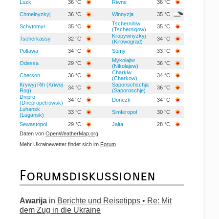
Luzk
36 °C
Riwne
36 °C
Chmelnyzkyj
36 °C
Winnyzja
35 °C
Tschernihiw
Schytomyr
35 °C
35 °C
(Tschernigow)
Kropywnyzkyj
Tscherkassy
32 °C
34 °C
(Kirowograd)
Poltawa
34 °C
Sumy
33 °C
Mykolajiw
Odessa
29 °C
36 °C
(Nikolajew)
Charkiw
Cherson
36 °C
34 °C
(Charkow)
Krywyj Rih (Kriwoj
Saporischschja
34 °C
36 °C
Rog)
(Saporoschje)
Dnipro
34 °C
Donezk
34 °C
(Dnepropetrowsk)
Luhansk
33 °C
Simferopol
30 °C
(Lugansk)
Sewastopol
29 °C
Jalta
28 °C
Daten von
OpenWeatherMap.org
Mehr Ukrainewetter findet sich im
Forum
Forumsdiskussionen
Awarija
in
Berichte und Reisetipps • Re: Mit
dem Zug in die Ukraine