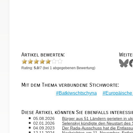
Artikel bewerten:
Weite
Rating:
5.0
/
7
(bei
1
abgegebenen Bewertung)
Mit dem Thema verbundene Stichworte:
Batkiwschtschyna
Europäische 
Diese Artikel könnten Sie ebenfalls interessi
05.08.2026
Bürger aus 51 Ländern gerieten in uk
02.01.2026
Selenskyj kündigte den Neustart des S
04.09.2023
Der Rada-Ausschuss hat die Entlass
12.11.2024
Nachrichten am 11. November: Entkri