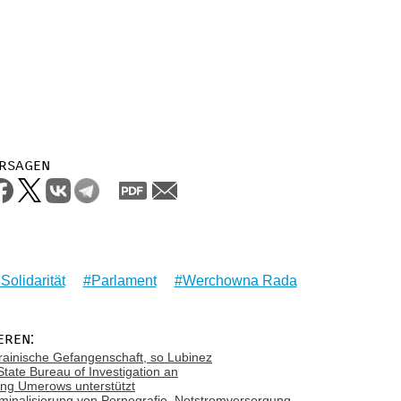
rsagen
Solidarität
Parlament
Werchowna Rada
eren:
rainische Gefangenschaft, so Lubinez
tate Bureau of Investigation an
ung Umerows unterstützt
minalisierung von Pornografie, Notstromversorgung