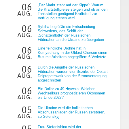
06
„Der Markt steht auf der Kippe“: Warum
die Kraftstoffpreise steigen und ob an den
aug.
Tankstellen genügend Kraftstoff zur
Verfügung stehen wird
06
Sybiha begrüßte die Entscheidung
Schwedens, das Schiff der
aug.
„Schattenflotte“ der Russischen
Föderation an die Ukraine zu übergeben
06
e
Eine feindliche Drohne hat in
Komyschany in der Oblast Cherson einen
aug.
Bus mit Arbeitern angegriffen: 6 Verletzte
06
Durch die Angriffe der Russischen
Föderation wurden vier Bezirke der Oblast
aug.
Dnipropetrowsk von der Stromversorgung
abgeschnitten
06
Ein Dollar zu 49 Hrywnja: Welchen
Wechselkurs prognostizieren Ökonomen
aug.
bis Ende 2027?
05
Die Ukraine wird die ballistischen
Abschussanlagen der Russen zerstören,
aug.
so Selenskyj
05
Frau Stefanishina wird der