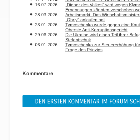
16.07.2026
„Diener des Volkes“ wird wegen Kly
Ernennungen könnten verschoben w
28.03.2026
Arbeitsmarkt: Das Wirtschaftsminist
„Obriy“ anlaufen soll
23.01.2026
Tymoschenko wurde gegen eine Kautio
Oberste Anti-Korruptionsgericht
29.06.2026
Die Ukraine wird einen Teil ihrer Bef
Stefantschuk
06.01.2026
Tymoschenko zur Steuererhöhung für 
Frage des Prinzips
Kommentare
DEN ERSTEN KOMMENTAR IM FORUM SCH