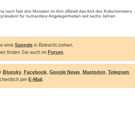
a nach fast drei Monaten im Amt offiziell das Amt des Kulturministers
rpräsident für humanitäre Angelegenheiten seit sechs Jahren.
Sie eine
Spende
in Betracht ziehen.
en finden Sie auch im
Forum
.
er
Bluesky
,
Facebook
,
Google News
,
Mastodon
,
Telegram
,
chentlich per
E-Mail
.