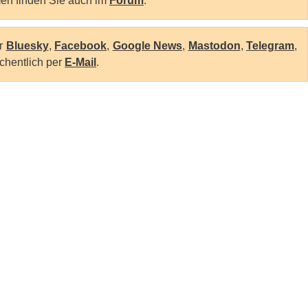
en finden Sie auch im
Forum
.
er
Bluesky
,
Facebook
,
Google News
,
Mastodon
,
Telegram
,
chentlich per
E-Mail
.