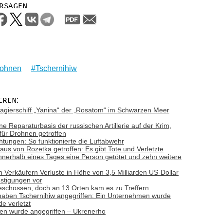
rsagen
ohnen
Tschernihiw
eren:
gierschiff „Yanina“ der „Rosatom“ im Schwarzen Meer
ne Reparaturbasis der russischen Artillerie auf der Krim,
 für Drohnen getroffen
tungen: So funktionierte die Luftabwehr
aus von Rozetka getroffen: Es gibt Tote und Verletzte
nnerhalb eines Tages eine Person getötet und zehn weitere
n Verkäufern Verluste in Höhe von 3,5 Milliarden US-Dollar
nstigungen vor
schossen, doch an 13 Orten kam es zu Treffern
haben Tschernihiw angegriffen: Ein Unternehmen wurde
de verletzt
nen wurde angegriffen – Ukrenerho