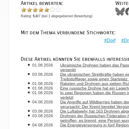
Artikel bewerten:
Weite
Rating:
5.0
/
7
(bei
1
abgegebenen Bewertung)
Mit dem Thema verbundene Stichworte:
Dorf
Dr
Diese Artikel könnten Sie ebenfalls interessi
01.08.2026
Ukrainische Drohnen haben das Passa
versenkt
03.08.2026
Die ukrainischen Streitkräfte haben ei
Treibstofflager sowie einen Startplatz
01.08.2026
Raketen und Drohnen aus sieben Rich
01.08.2026
Eine russische Drohne hat ein Lagerh
01.08.2026
In zwei Regionen haben die Russen i
verletzt
04.08.2026
Die Angriffe auf Wildberries haben de
verursacht: Der Kreml bereitet Vergü
03.08.2026
Die Luftabwehr hat 163 Drohnen abge
03.08.2026
Drohnen der Russischen Föderation 
getroffen, es brennt, eine Person wur
04.08.2026
Die Energieversorgung in fünf Regio