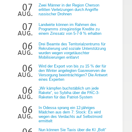
07
Zwei Männer in der Region Cherson
erlitten Verletzungen durch Angriffe
aug.
russischer Drohnen
07
Landwirte können im Rahmen des
Programms zinsgünstige Kredite zu
aug.
einem Zinssatz von 5-7-9 % erhalten
06
Drei Beamte des Territorialzentrums für
Rekrutierung und soziale Unterstützung
aug.
wurden wegen vorgetäuschter
Mobilisierungen entlarvt
06
Wird der Export von bis zu 15 % der für
den Winter angelegten Gasreserven die
aug.
Versorgung beeinträchtigen? Die Antwort
eines Experten
06
„Wir kämpfen buchstäblich um jede
Rakete“, so Sybiha über die PAC-3-
aug.
Raketen für das Patriot-System
06
In Odessa sprang ein 12-jähriges
Mädchen aus dem 7: Stock: Es wird
aug.
wegen des Verdachts auf Selbstmord
ermittelt
06
Nun können Sie Taxis über die KI „Bolt“