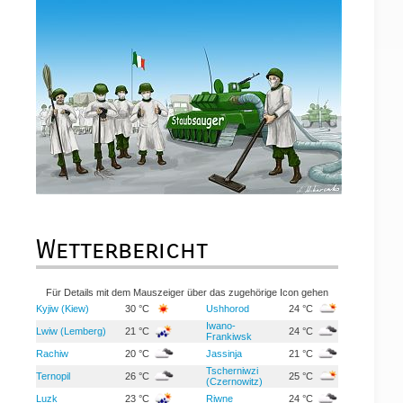
Wetterbericht
Für Details mit dem Mauszeiger über das zugehörige Icon gehen
Kyjiw (Kiew)
30 °C
Ushhorod
24 °C
Iwano-
Lwiw (Lemberg)
21 °C
24 °C
Frankiwsk
Rachiw
20 °C
Jassinja
21 °C
Tscherniwzi
Ternopil
26 °C
25 °C
(Czernowitz)
Luzk
23 °C
Riwne
24 °C