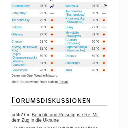
Chmelnyzkyj
25 °C
Winnyzja
25 °C
Tschernihiw
Schytomyr
26 °C
30 °C
(Tschernigow)
Kropywnyzkyj
Tscherkassy
29 °C
30 °C
(Kirowograd)
Poltawa
30 °C
Sumy
27 °C
Mykolajiw
Odessa
27 °C
31 °C
(Nikolajew)
Charkiw
Cherson
31 °C
30 °C
(Charkow)
Krywyj Rih (Kriwoj
Saporischschja
31 °C
32 °C
Rog)
(Saporoschje)
Dnipro
30 °C
Donezk
30 °C
(Dnepropetrowsk)
Luhansk
31 °C
Simferopol
28 °C
(Lugansk)
Sewastopol
28 °C
Jalta
28 °C
Daten von
OpenWeatherMap.org
Mehr Ukrainewetter findet sich im
Forum
Forumsdiskussionen
julib77
in
Berichte und Reisetipps • Re: Mit
dem Zug in die Ukraine