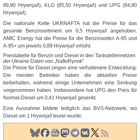
89,90 Hrywnja/l),
KLO
(85,50 Hrywnja/l) und
UPG
(84,90
Hrywnja/l).
Die nationale Kette
UKRNAFTA
hat die Preise für das
gesamte Benzinsortiment um 0,5 Hrywnja/l angehoben.
AMIC
Energy hat die Preise für die Benzinsorten A-95 und
A-95+ um jeweils 0,89 Hrywnja/l erhöht.
Preistabelle für Benzin und Diesel in den Tankstellennetzen
der Ukraine Daten von „NaftoRynok“
Die Preise für Diesel zeigen eine verhaltenere Entwicklung:
Die meisten Betreiber haben die aktuellen Preise
beibehalten, während einige Unternehmen eine Senkung
vorgenommen haben. Insbesondere hat
UPG
den Preis für
Normal-Diesel um 0,41 Hrywnja/l gesenkt.
Eine Ausnahme bildete lediglich das
BVS
-Netzwerk, wo
Diesel um 1 Hrywnja/l teurer wurde.