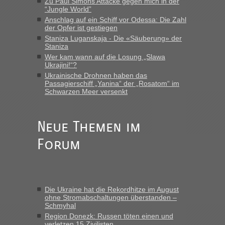
Zu Paul Simons Attacke gegen mich in der
LeoExpress ist - und nur auf deren Webseite kann man die
“Jungle World”
Fahrkarten kaufen. Zumindest ist es die erste Umsteigefreie
Anschlag auf ein Schiff vor Odessa: Die Zahl
Verbindung von Deutschland...“
der Opfer ist gestiegen
Staniza Luganskaja - Die «Säuberung» der
Staniza
Eric
in
Recht, Visa und Dokumente • Re: Deklaration
gebrauchter Kleidung beim Zoll
Wer kam wann auf die Losung „Slawa
Ukrajini!“?
„Vielen Dank, mit einem Briefchen meiner Frau im Gepäck
Ukrainische Drohnen haben das
gab es keine Probleme“
Passagierschiff „Yanina“ der „Rosatom“ im
Schwarzen Meer versenkt
Anuleb
in
Recht, Visa und Dokumente • Re: Seit Anfang
des Jahres haben die Zollbeamten Verstöße im Wert von
fast 11 Milliarden aufgedeckt
Neue Themen im
„Am besten wäre natürlich, wenn die Frau mit dabei ist.
Forum
Alleinreisende Männer stehen schließlich immer unter
Verdacht.“
Frank
in
Recht, Visa und Dokumente • Re: Seit Anfang des
Jahres haben die Zollbeamten Verstöße im Wert von fast 11
Die Ukraine hat die Rekordhitze im August
Milliarden aufgedeckt
ohne Stromabschaltungen überstanden –
Schmyhal
„Kein Zoll. Du musst an sich nur sagen dass das privat ist
und du nicht damit handeln willst. So lange das nicht
Region Donezk: Russen töten einen und
verletzen 15 Zivilisten