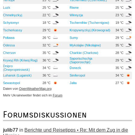
Luzk
25 °C
Riwne
25 °C
Chmelnyzkyj
22 °C
Winnyzja
23 °C
Schytomyr
18 °C
Tschernihiw (Tschernigow)
19 °C
Tscherkassy
29 °C
Kropywnyzkyj (Kirowograd)
34 °C
Poltawa
26 °C
Sumy
29 °C
Odessa
32 °C
Mykolajiw (Nikolajew)
35 °C
Cherson
35 °C
Charkiw (Charkow)
28 °C
Saporischschja
Krywyj Rih (Kriwoj Rog)
36 °C
29 °C
(Saporoschje)
Dnipro
34 °C
Donezk
35 °C
(Dnepropetrowsk)
Luhansk (Lugansk)
36 °C
Simferopol
34 °C
Sewastopol
28 °C
Jalta
27 °C
Daten von
OpenWeatherMap.org
Mehr Ukrainewetter findet sich im
Forum
Forumsdiskussionen
julib77
in
Berichte und Reisetipps • Re: Mit dem Zug in die