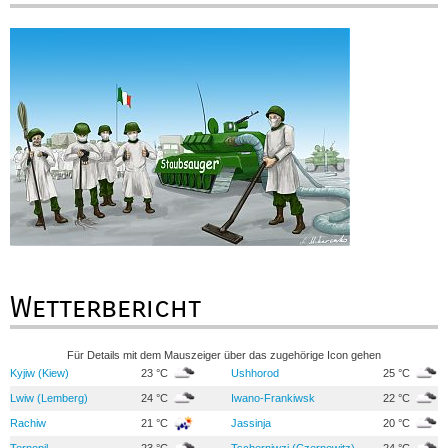
Wetterbericht
Für Details mit dem Mauszeiger über das zugehörige Icon gehen
Kyjiw (Kiew)
23 °C
Ushhorod
25 °C
Lwiw (Lemberg)
24 °C
Iwano-Frankiwsk
22 °C
Rachiw
21 °C
Jassinja
20 °C
Ternopil
23 °C
Tscherniwzi (Czernowitz)
24 °C