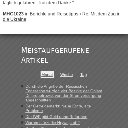
täglich gefahren. Trotzdem Danke.“
MHG1023
in
Berichte und Reisetipps • Re: Mit dem Zug in
die Ukraine
„
Der Link zum Anbieter ist ja da.
Meistaufgerufene
Ist korrekt, aber ich finde man hätte trotzdem im Text gleich
darauf hinweisen können.
Artikel
War aber nicht "böse" gemeint ...
Bis jetzt sind die Tickets auch noch nicht auf der Webseite
buchbar - warum auch immer ...
Monat
Woche
Tag
Hab´s versucht - bekomme aber immer angezeigt "auf dieser
Strecke fahren wir nicht"
Durch die Angriffe der Russischen
Föderation wurden vier Bezirke der Oblast
Dnipropetrowsk von der Stromversorgung
abgeschnitten
“
Der Getreidemarkt: Neue Ernte, alte
Probleme
MHG1023
in
Berichte und Reisetipps • Re: Mit dem Zug in
Der IWF gibt Geld ohne Reformen
die Ukraine
Warum stürzt die Hrywnja ab?
„Man sollte aber explizit dazu schreiben, daß es ein Zug von