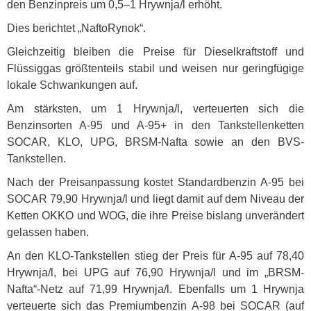
den Benzinpreis um 0,5–1 Hrywnja/l erhöht.
Dies berichtet „NaftoRynok“.
Gleichzeitig bleiben die Preise für Dieselkraftstoff und
Flüssiggas größtenteils stabil und weisen nur geringfügige
lokale Schwankungen auf.
Am stärksten, um 1 Hrywnja/l, verteuerten sich die
Benzinsorten A-95 und A-95+ in den Tankstellenketten
SOCAR
,
KLO
,
UPG
,
BRSM
-Nafta sowie an den
BVS
-
Tankstellen.
Nach der Preisanpassung kostet Standardbenzin A-95 bei
SOCAR
79,90 Hrywnja/l und liegt damit auf dem Niveau der
Ketten
OKKO
und
WOG
, die ihre Preise bislang unverändert
gelassen haben.
An den
KLO
-Tankstellen stieg der Preis für A-95 auf 78,40
Hrywnja/l, bei
UPG
auf 76,90 Hrywnja/l und im „BRSM-
Nafta“-Netz auf 71,99 Hrywnja/l. Ebenfalls um 1 Hrywnja
verteuerte sich das Premiumbenzin A-98 bei
SOCAR
(auf