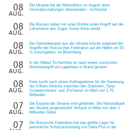
08
Die Ukraine hat die Rekordhitze im August ohne
Stromabschaltungen überstanden – Schmyhal
aug.
08
Die Russen haben mit einer Drohne einen Angriff auf die
Lokomotive des Zuges Sumy–Kiew verübt
aug.
08
Der Getreideexport aus der Ukraine könnte aufgrund der
Angriffe der Russischen Föderation auf die Häfen um 53
aug.
% zurückgehen, so Bloomberg
08
In der Oblast Tschernihiw ist nach einem russischen
Drohnenangriff ein Lagerhaus in Brand geraten
aug.
08
Kiew sucht nach einem Auftragnehmer für die Sanierung
der U-Bahn-Strecke zwischen den Stationen „Taras
aug.
Schewtschenko“ und „Pochaina“ im Wert von 1,76
Milliarden
07
Die Exporte der Ukraine sind gefährdet: Die Nationalbank
der Ukraine prognostiziert Verluste in Höhe von über 2
aug.
Milliarden Dollar
07
Die Russische Föderation hat das größte Lager für
persönliche Schutzausrüstung von Delta Plus in der