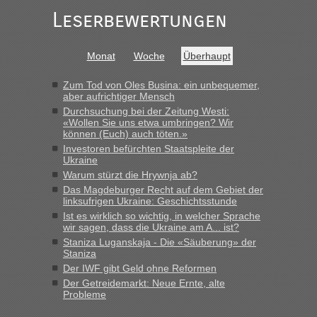
in Krakowez mit dem Kleinbus. Abfertigung ging dann
Leserbewertungen
schnell da auch Passagiere mit EU-Pass dabei waren“
Bernd D-UA
in
Berichte und Reisetipps • Re: An welchem
Monat
Woche
Überhaupt
Grenzübergang zwischen Polen und der Ukraine geht es am
schnellsten?
Zum Tod von Oles Busina: ein unbequemer,
„Bin am Montag 15.6.26 um 8 Uhr in Urgyniw ausgereist,
aber aufrichtiger Mensch
das erste Mal an einem Montagmorgen ca. 15 Fahrzeuge
Durchsuchung bei der Zeitung Westi:
vor mir, bin sonst der Erste oder Zweite, egal, nach ca 20
«Wollen Sie uns etwa umbringen? Wir
Minuten wurde dann die nächste Welle...“
können (Euch) auch töten.»
Investoren befürchten Staatspleite der
lev
in
Berichte und Reisetipps • Re: An welchem
Ukraine
Grenzübergang zwischen Polen und der Ukraine geht es am
Warum stürzt die Hrywnja ab?
schnellsten?
Das Magdeburger Recht auf dem Gebiet der
linksufrigen Ukraine: Geschichtsstunde
„Derzeit, ist es überall sehr voll an den Grenzen Ukraine/
Ist es wirklich so wichtig, in welcher Sprache
Polen. Zb. Krakovets 100 PKW ca. 10 h Wartezeit. Wollen
wir sagen, dass die Ukraine am A... ist?
Montag rüber, versuchen es sehr früh.“
Staniza Luganskaja - Die «Säuberung» der
Staniza
Der IWF gibt Geld ohne Reformen
Der Getreidemarkt: Neue Ernte, alte
Probleme