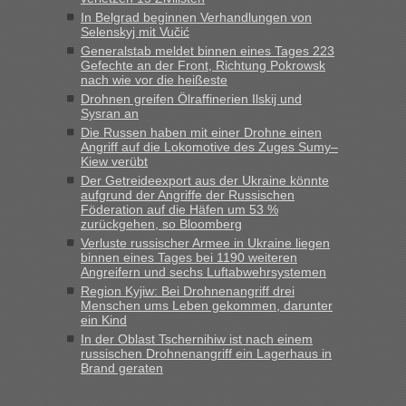
Originalverpackt ist und ersichlich das nicht neu sollte es
In Belgrad beginnen Verhandlungen von
keine Probleme geben“
Selenskyj mit Vučić
Generalstab meldet binnen eines Tages 223
Eric
in
Recht, Visa und Dokumente • Deklaration
Gefechte an der Front, Richtung Pokrowsk
gebrauchter Kleidung beim Zoll
nach wie vor die heißeste
„Hallo Leute, ich weiß nicht, ob ich hier richtig bin mit meiner
Drohnen greifen Ölraffinerien Ilskij und
Sysran an
Anfrage. Ich möchte 4 Umzugskartons mit gebrauchter
Straßen Kleidung bei der Einreise in die Ukraine
Die Russen haben mit einer Drohne einen
Angriff auf die Lokomotive des Zuges Sumy–
mitnehmen. Es ist gebrauchte Kleidung...“
Kiew verübt
Der Getreideexport aus der Ukraine könnte
lev
in
Berichte und Reisetipps • Re: An welchem
aufgrund der Angriffe der Russischen
Grenzübergang zwischen Polen und der Ukraine geht es am
Föderation auf die Häfen um 53 %
schnellsten?
zurückgehen, so Bloomberg
Verluste russischer Armee in Ukraine liegen
„Wir sind mit unserem Wohnmobil, wie geplant am Montag
binnen eines Tages bei 1190 weiteren
15.6. in Krakovets rüber. Sehr zeitig los gegen 5 Uhr in der
Angreifern und sechs Luftabwehrsystemen
Früh. Mit sehr sehr wenig Verkehr, super bis zur Grenze. Nur
Region Kyjiw: Bei Drohnenangriff drei
8 PKW vor der Schranke....“
Menschen ums Leben gekommen, darunter
ein Kind
Frank
in
Berichte und Reisetipps • Re: An welchem
In der Oblast Tschernihiw ist nach einem
Grenzübergang zwischen Polen und der Ukraine geht es am
russischen Drohnenangriff ein Lagerhaus in
schnellsten?
Brand geraten
„Gestern 6 Stunden warten vor der Grenze Richtung Polen