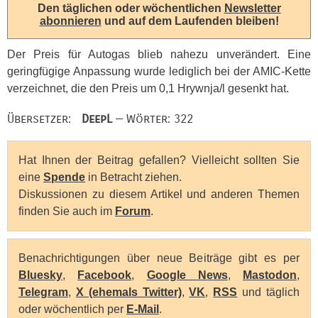
Den täglichen oder wöchentlichen
Newsletter
abonnieren
und auf dem Laufenden bleiben!
Der Preis für Autogas blieb nahezu unverändert. Eine
geringfügige Anpassung wurde lediglich bei der
AMIC
-Kette
verzeichnet, die den Preis um 0,1 Hrywnja/l gesenkt hat.
Übersetzer:
DeepL
— Wörter: 322
Hat Ihnen der Beitrag gefallen? Vielleicht sollten Sie
eine
Spende
in Betracht ziehen.
Diskussionen zu diesem Artikel und anderen Themen
finden Sie auch im
Forum
.
Benachrichtigungen über neue Beiträge gibt es per
Bluesky
,
Facebook
,
Google News
,
Mastodon
,
Telegram
,
X (ehemals Twitter)
,
VK
,
RSS
und täglich
oder wöchentlich per
E-Mail
.