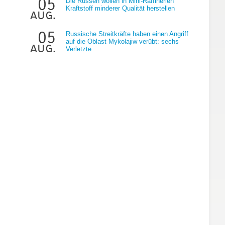
05
Die Russen wollen in Mini-Raffinerien
Kraftstoff minderer Qualität herstellen
aug.
05
Russische Streitkräfte haben einen Angriff
auf die Oblast Mykolajiw verübt: sechs
aug.
Verletzte