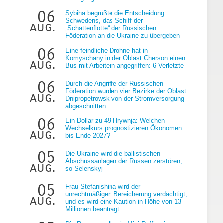
06
Sybiha begrüßte die Entscheidung
Schwedens, das Schiff der
aug.
„Schattenflotte“ der Russischen
Föderation an die Ukraine zu übergeben
06
Eine feindliche Drohne hat in
Komyschany in der Oblast Cherson einen
aug.
Bus mit Arbeitern angegriffen: 6 Verletzte
06
Durch die Angriffe der Russischen
Föderation wurden vier Bezirke der Oblast
aug.
Dnipropetrowsk von der Stromversorgung
abgeschnitten
06
Ein Dollar zu 49 Hrywnja: Welchen
Wechselkurs prognostizieren Ökonomen
aug.
bis Ende 2027?
05
Die Ukraine wird die ballistischen
Abschussanlagen der Russen zerstören,
aug.
so Selenskyj
05
Frau Stefanishina wird der
unrechtmäßigen Bereicherung verdächtigt,
aug.
und es wird eine Kaution in Höhe von 13
Millionen beantragt