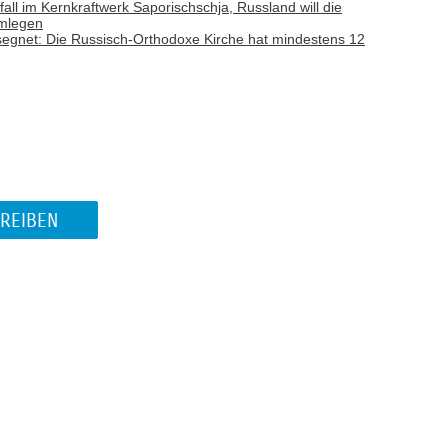
ll im Kernkraftwerk Saporischschja, Russland will die
hmlegen
gesegnet: Die Russisch-Orthodoxe Kirche hat mindestens 12
REIBEN