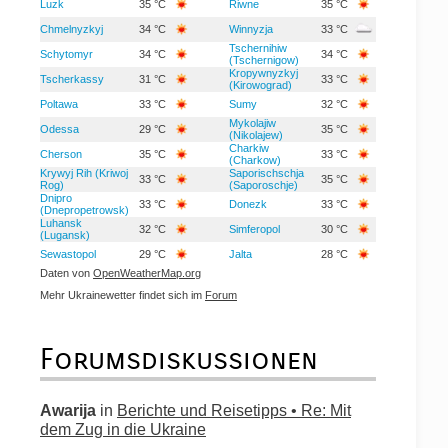
Luzk
35 °C
Riwne
35 °C
Chmelnyzkyj
34 °C
Winnyzja
33 °C
Tschernihiw
Schytomyr
34 °C
34 °C
(Tschernigow)
Kropywnyzkyj
Tscherkassy
31 °C
33 °C
(Kirowograd)
Poltawa
33 °C
Sumy
32 °C
Mykolajiw
Odessa
29 °C
35 °C
(Nikolajew)
Charkiw
Cherson
35 °C
33 °C
(Charkow)
Krywyj Rih (Kriwoj
Saporischschja
33 °C
35 °C
Rog)
(Saporoschje)
Dnipro
33 °C
Donezk
33 °C
(Dnepropetrowsk)
Luhansk
32 °C
Simferopol
30 °C
(Lugansk)
Sewastopol
29 °C
Jalta
28 °C
Daten von
OpenWeatherMap.org
Mehr Ukrainewetter findet sich im
Forum
Forumsdiskussionen
Awarija
in
Berichte und Reisetipps • Re: Mit
dem Zug in die Ukraine