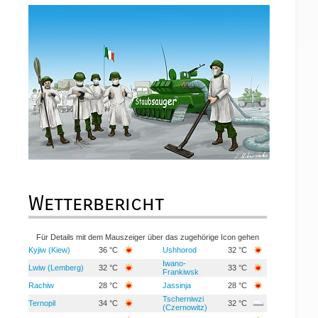
Wetterbericht
Für Details mit dem Mauszeiger über das zugehörige Icon gehen
Kyjiw (Kiew)
36 °C
Ushhorod
32 °C
Iwano-
Lwiw (Lemberg)
32 °C
33 °C
Frankiwsk
Rachiw
28 °C
Jassinja
28 °C
Tscherniwzi
Ternopil
34 °C
32 °C
(Czernowitz)