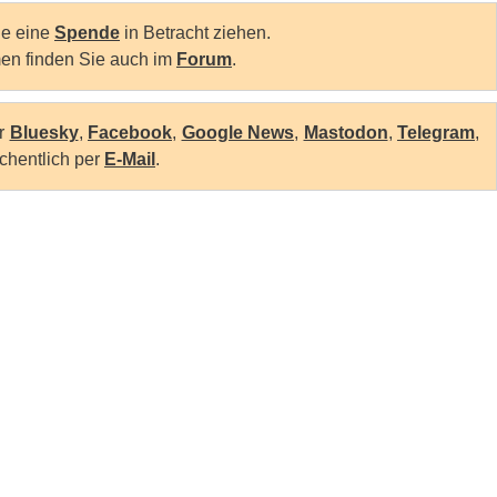
Sie eine
Spende
in Betracht ziehen.
en finden Sie auch im
Forum
.
er
Bluesky
,
Facebook
,
Google News
,
Mastodon
,
Telegram
,
chentlich per
E-Mail
.