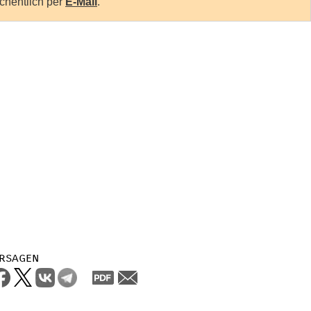
chentlich per
E-Mail
.
rsagen