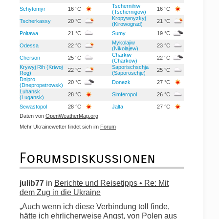
Tschernihiw
Schytomyr
16 °C
16 °C
(Tschernigow)
Kropywnyzkyj
Tscherkassy
20 °C
21 °C
(Kirowograd)
Poltawa
21 °C
Sumy
19 °C
Mykolajiw
Odessa
22 °C
23 °C
(Nikolajew)
Charkiw
Cherson
25 °C
22 °C
(Charkow)
Krywyj Rih (Kriwoj
Saporischschja
22 °C
25 °C
Rog)
(Saporoschje)
Dnipro
20 °C
Donezk
27 °C
(Dnepropetrowsk)
Luhansk
28 °C
Simferopol
26 °C
(Lugansk)
Sewastopol
28 °C
Jalta
27 °C
Daten von
OpenWeatherMap.org
Mehr Ukrainewetter findet sich im
Forum
Forumsdiskussionen
julib77
in
Berichte und Reisetipps • Re: Mit
dem Zug in die Ukraine
„Auch wenn ich diese Verbindung toll finde,
hätte ich ehrlicherweise Angst, von Polen aus