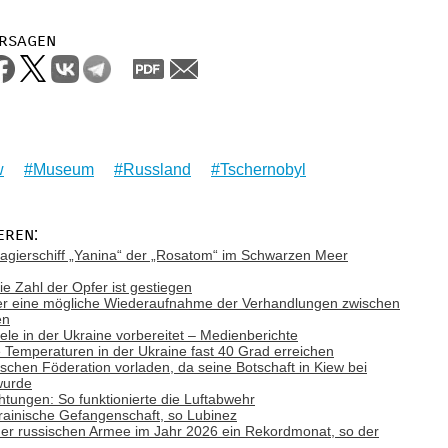
rsagen
w
Museum
Russland
Tschernobyl
eren:
gierschiff „Yanina“ der „Rosatom“ im Schwarzen Meer
ie Zahl der Opfer ist gestiegen
ber eine mögliche Wiederaufnahme der Verhandlungen zwischen
en
Ziele in der Ukraine vorbereitet – Medienberichte
emperaturen in der Ukraine fast 40 Grad erreichen
ischen Föderation vorladen, da seine Botschaft in Kiew bei
wurde
tungen: So funktionierte die Luftabwehr
rainische Gefangenschaft, so Lubinez
e der russischen Armee im Jahr 2026 ein Rekordmonat, so der