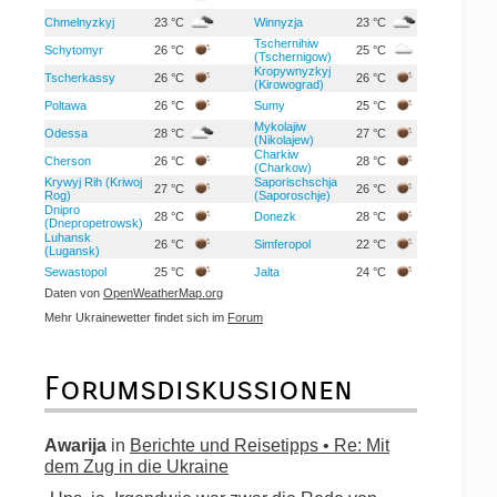
Chmelnyzkyj
23 °C
Winnyzja
23 °C
Tschernihiw
Schytomyr
26 °C
25 °C
(Tschernigow)
Kropywnyzkyj
Tscherkassy
26 °C
26 °C
(Kirowograd)
Poltawa
26 °C
Sumy
25 °C
Mykolajiw
Odessa
28 °C
27 °C
(Nikolajew)
Charkiw
Cherson
26 °C
28 °C
(Charkow)
Krywyj Rih (Kriwoj
Saporischschja
27 °C
26 °C
Rog)
(Saporoschje)
Dnipro
28 °C
Donezk
28 °C
(Dnepropetrowsk)
Luhansk
26 °C
Simferopol
22 °C
(Lugansk)
Sewastopol
25 °C
Jalta
24 °C
Daten von
OpenWeatherMap.org
Mehr Ukrainewetter findet sich im
Forum
Forumsdiskussionen
Awarija
in
Berichte und Reisetipps • Re: Mit
dem Zug in die Ukraine