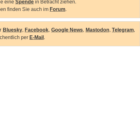
Sie eine
Spende
in Betracht ziehen.
en finden Sie auch im
Forum
.
er
Bluesky
,
Facebook
,
Google News
,
Mastodon
,
Telegram
,
chentlich per
E-Mail
.