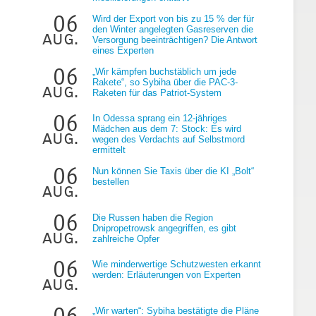
06
Wird der Export von bis zu 15 % der für
den Winter angelegten Gasreserven die
aug.
Versorgung beeinträchtigen? Die Antwort
eines Experten
06
„Wir kämpfen buchstäblich um jede
Rakete“, so Sybiha über die PAC-3-
aug.
Raketen für das Patriot-System
06
In Odessa sprang ein 12-jähriges
Mädchen aus dem 7: Stock: Es wird
aug.
wegen des Verdachts auf Selbstmord
ermittelt
06
Nun können Sie Taxis über die KI „Bolt“
bestellen
aug.
06
Die Russen haben die Region
Dnipropetrowsk angegriffen, es gibt
aug.
zahlreiche Opfer
06
Wie minderwertige Schutzwesten erkannt
werden: Erläuterungen von Experten
aug.
06
„Wir warten“: Sybiha bestätigte die Pläne