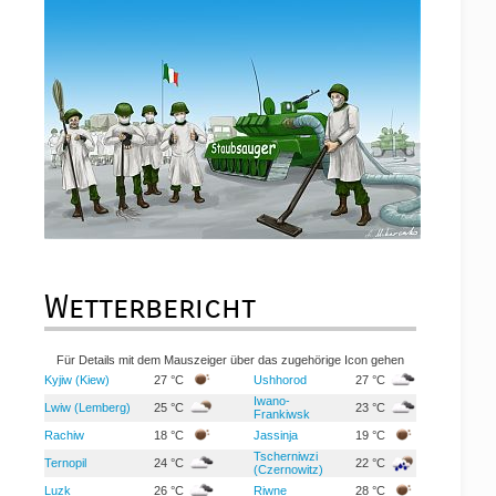
Wetterbericht
Für Details mit dem Mauszeiger über das zugehörige Icon gehen
Kyjiw (Kiew)
27 °C
Ushhorod
27 °C
Iwano-
Lwiw (Lemberg)
25 °C
23 °C
Frankiwsk
Rachiw
18 °C
Jassinja
19 °C
Tscherniwzi
Ternopil
24 °C
22 °C
(Czernowitz)
Luzk
26 °C
Riwne
28 °C