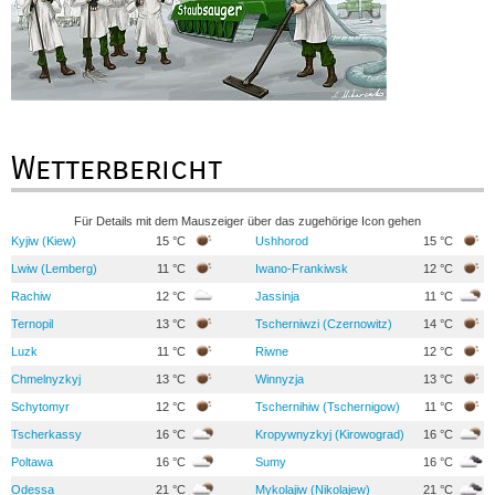
Wetterbericht
Für Details mit dem Mauszeiger über das zugehörige Icon gehen
Kyjiw (Kiew)
15 °C
Ushhorod
15 °C
Lwiw (Lemberg)
11 °C
Iwano-Frankiwsk
12 °C
Rachiw
12 °C
Jassinja
11 °C
Ternopil
13 °C
Tscherniwzi (Czernowitz)
14 °C
Luzk
11 °C
Riwne
12 °C
Chmelnyzkyj
13 °C
Winnyzja
13 °C
Schytomyr
12 °C
Tschernihiw (Tschernigow)
11 °C
Tscherkassy
16 °C
Kropywnyzkyj (Kirowograd)
16 °C
Poltawa
16 °C
Sumy
16 °C
Odessa
21 °C
Mykolajiw (Nikolajew)
21 °C