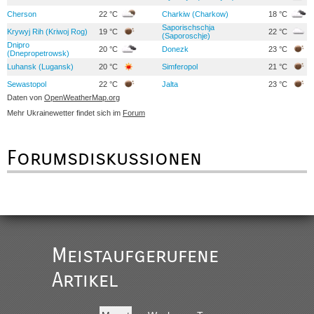
Cherson
22 °C
Charkiw (Charkow)
18 °C
Saporischschja
Krywyj Rih (Kriwoj Rog)
19 °C
22 °C
(Saporoschje)
Dnipro
20 °C
Donezk
23 °C
(Dnepropetrowsk)
Luhansk (Lugansk)
20 °C
Simferopol
21 °C
Sewastopol
22 °C
Jalta
23 °C
Daten von
OpenWeatherMap.org
Mehr Ukrainewetter findet sich im
Forum
Forumsdiskussionen
Meistaufgerufene
Artikel