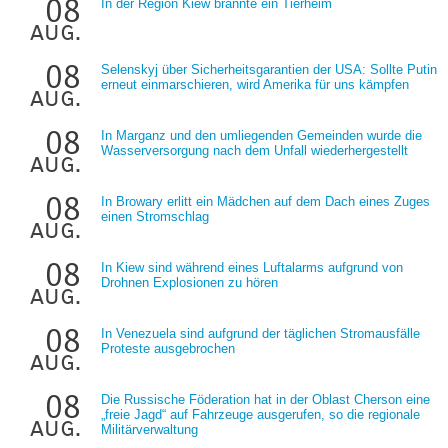
08
In der Region Kiew brannte ein Tierheim
aug.
08
Selenskyj über Sicherheitsgarantien der USA: Sollte Putin
erneut einmarschieren, wird Amerika für uns kämpfen
aug.
08
In Marganz und den umliegenden Gemeinden wurde die
Wasserversorgung nach dem Unfall wiederhergestellt
aug.
08
In Browary erlitt ein Mädchen auf dem Dach eines Zuges
einen Stromschlag
aug.
08
In Kiew sind während eines Luftalarms aufgrund von
Drohnen Explosionen zu hören
aug.
08
In Venezuela sind aufgrund der täglichen Stromausfälle
Proteste ausgebrochen
aug.
08
Die Russische Föderation hat in der Oblast Cherson eine
„freie Jagd“ auf Fahrzeuge ausgerufen, so die regionale
aug.
Militärverwaltung