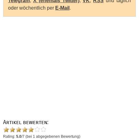
Telegram
,
X (ehemals Twitter)
,
VK
,
RSS
und täglich
oder wöchentlich per
E-Mail
.
Artikel bewerten:
Rating:
5.0
/
7
(bei
1
abgegebenen Bewertung)