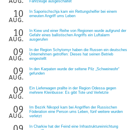
aug.
Fahrzeuge ausgeschaltet
10
In Saporischschja kam ein Rettungshelfer bei einem
erneuten Angriff ums Leben
aug.
10
In Kiew und einer Reihe von Regionen wurde aufgrund der
Gefahr eines ballistischen Angriffs ein Luftalarm
aug.
ausgerufen
09
In der Region Schytomyr haben die Russen ein deutsches
Unternehmen getroffen: Dieses hat seinen Betrieb
aug.
eingestellt
09
In den Karpaten wurde der seltene Pilz „Schweineohr“
gefunden
aug.
09
Ein Lieferwagen prallte in der Region Odessa gegen
mehrere Kleinbusse: Es gibt Tote und Verletzte
aug.
09
Im Bezirk Nikopol kam bei Angriffen der Russischen
Föderation eine Person ums Leben, fünf weitere wurden
aug.
verletzt
09
In Charkiw hat der Feind eine Infrastruktureinrichtung