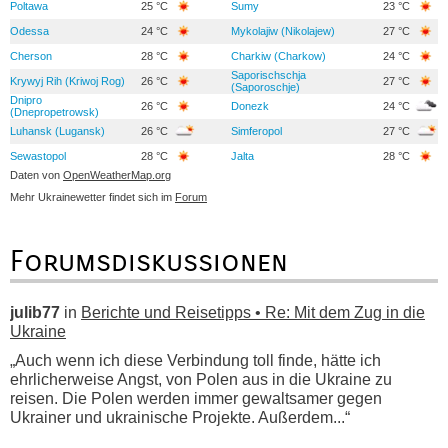
Poltawa
25 °C
Sumy
23 °C
Odessa
24 °C
Mykolajiw (Nikolajew)
27 °C
Cherson
28 °C
Charkiw (Charkow)
24 °C
Saporischschja
Krywyj Rih (Kriwoj Rog)
26 °C
27 °C
(Saporoschje)
Dnipro
26 °C
Donezk
24 °C
(Dnepropetrowsk)
Luhansk (Lugansk)
26 °C
Simferopol
27 °C
Sewastopol
28 °C
Jalta
28 °C
Daten von
OpenWeatherMap.org
Mehr Ukrainewetter findet sich im
Forum
Forumsdiskussionen
julib77
in
Berichte und Reisetipps • Re: Mit dem Zug in die
Ukraine
„Auch wenn ich diese Verbindung toll finde, hätte ich
ehrlicherweise Angst, von Polen aus in die Ukraine zu
reisen. Die Polen werden immer gewaltsamer gegen
Ukrainer und ukrainische Projekte. Außerdem...“