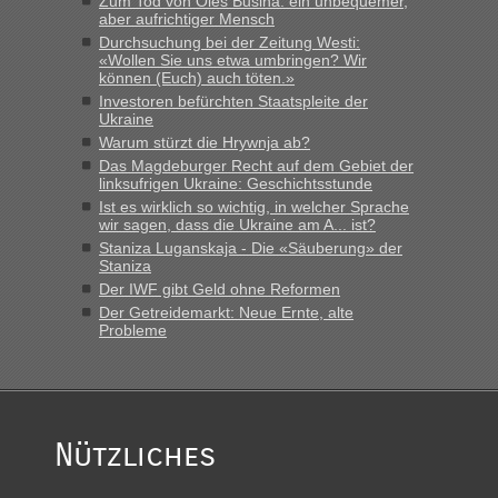
Zum Tod von Oles Busina: ein unbequemer,
„Bin am Montag 15.6.26 um 8 Uhr in Urgyniw ausgereist,
aber aufrichtiger Mensch
das erste Mal an einem Montagmorgen ca. 15 Fahrzeuge
Durchsuchung bei der Zeitung Westi:
vor mir, bin sonst der Erste oder Zweite, egal, nach ca 20
«Wollen Sie uns etwa umbringen? Wir
Minuten wurde dann die nächste Welle...“
können (Euch) auch töten.»
Investoren befürchten Staatspleite der
lev
in
Berichte und Reisetipps • Re: An welchem
Ukraine
Grenzübergang zwischen Polen und der Ukraine geht es am
Warum stürzt die Hrywnja ab?
schnellsten?
Das Magdeburger Recht auf dem Gebiet der
linksufrigen Ukraine: Geschichtsstunde
„Derzeit, ist es überall sehr voll an den Grenzen Ukraine/
Ist es wirklich so wichtig, in welcher Sprache
Polen. Zb. Krakovets 100 PKW ca. 10 h Wartezeit. Wollen
wir sagen, dass die Ukraine am A... ist?
Montag rüber, versuchen es sehr früh.“
Staniza Luganskaja - Die «Säuberung» der
Staniza
Der IWF gibt Geld ohne Reformen
Der Getreidemarkt: Neue Ernte, alte
Probleme
Nützliches