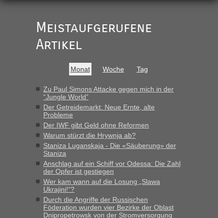
Der Link zum Anbieter ist ja da.
Meistaufgerufene
Ist korrekt, aber ich finde man hätte trotzdem im Text gleich
darauf hinweisen können.
Artikel
War aber nicht "böse" gemeint ...
Bis jetzt sind die Tickets auch noch nicht auf der Webseite
buchbar - warum auch immer ...
Monat
Woche
Tag
Hab´s versucht - bekomme aber immer angezeigt "auf dieser
Strecke fahren wir nicht"
Zu Paul Simons Attacke gegen mich in der
“Jungle World”
Der Getreidemarkt: Neue Ernte, alte
Probleme
“
Der IWF gibt Geld ohne Reformen
Warum stürzt die Hrywnja ab?
MHG1023
in
Berichte und Reisetipps • Re: Mit dem Zug in
die Ukraine
Staniza Luganskaja - Die «Säuberung» der
Staniza
„Man sollte aber explizit dazu schreiben, daß es ein Zug von
Anschlag auf ein Schiff vor Odessa: Die Zahl
LeoExpress ist - und nur auf deren Webseite kann man die
der Opfer ist gestiegen
Fahrkarten kaufen. Zumindest ist es die erste Umsteigefreie
Wer kam wann auf die Losung „Slawa
Verbindung von Deutschland...“
Ukrajini!“?
Durch die Angriffe der Russischen
Eric
in
Recht, Visa und Dokumente • Re: Deklaration
Föderation wurden vier Bezirke der Oblast
gebrauchter Kleidung beim Zoll
Dnipropetrowsk von der Stromversorgung