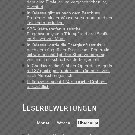
dem eine Evakuierung vorgeschrieben ist,
Anfrage. Ich möchte 4 Umzugskartons mit gebrauchter
erweitert
Straßen Kleidung bei der Einreise in die Ukraine
In Odessa gibt es nach dem Beschuss
mitnehmen. Es ist gebrauchte Kleidung...“
Probleme mit der Wasserversorgung und der
Telekommunikation
lev
in
Berichte und Reisetipps • Re: An welchem
SBS-Kräfte treffen russische
Grenzübergang zwischen Polen und der Ukraine geht es am
Flugabwehrsystem Triumpf und drei Schiffe
schnellsten?
im Schwarzen Meer
In Odessa wurde die Energieinfrastruktur
„Wir sind mit unserem Wohnmobil, wie geplant am Montag
nach dem Angriff der Russischen Föderation
15.6. in Krakovets rüber. Sehr zeitig los gegen 5 Uhr in der
schwer beschädigt: Die Stromversorgung
Früh. Mit sehr sehr wenig Verkehr, super bis zur Grenze. Nur
wird nicht so schnell wiederhergestellt
8 PKW vor der Schranke....“
In Charkiw ist die Zahl der Opfer des Angriffs
auf 37 gestiegen; unter den Trümmern wird
Frank
in
Berichte und Reisetipps • Re: An welchem
nach Menschen gesucht
Grenzübergang zwischen Polen und der Ukraine geht es am
Luftabwehr macht 174 russische Drohnen
schnellsten?
unschädlich
„Gestern 6 Stunden warten vor der Grenze Richtung Polen
in Krakowez mit dem Kleinbus. Abfertigung ging dann
Leserbewertungen
schnell da auch Passagiere mit EU-Pass dabei waren“
Bernd D-UA
in
Berichte und Reisetipps • Re: An welchem
Monat
Woche
Überhaupt
Grenzübergang zwischen Polen und der Ukraine geht es am
schnellsten?