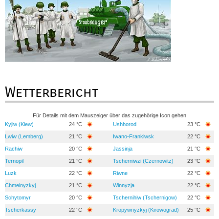
Wetterbericht
Für Details mit dem Mauszeiger über das zugehörige Icon gehen
Kyjiw (Kiew)
24 °C
Ushhorod
23 °C
Lwiw (Lemberg)
21 °C
Iwano-Frankiwsk
22 °C
Rachiw
20 °C
Jassinja
21 °C
Ternopil
21 °C
Tscherniwzi (Czernowitz)
23 °C
Luzk
22 °C
Riwne
22 °C
Chmelnyzkyj
21 °C
Winnyzja
22 °C
Schytomyr
20 °C
Tschernihiw (Tschernigow)
22 °C
Tscherkassy
22 °C
Kropywnyzkyj (Kirowograd)
25 °C