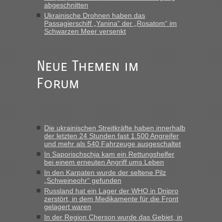
abgeschnitten
„Vielen Dank, mit einem Briefchen meiner Frau im Gepäck
Ukrainische Drohnen haben das
gab es keine Probleme“
Passagierschiff „Yanina“ der „Rosatom“ im
Schwarzen Meer versenkt
Anuleb
in
Recht, Visa und Dokumente • Re: Seit Anfang
des Jahres haben die Zollbeamten Verstöße im Wert von
fast 11 Milliarden aufgedeckt
Neue Themen im
„Am besten wäre natürlich, wenn die Frau mit dabei ist.
Forum
Alleinreisende Männer stehen schließlich immer unter
Verdacht.“
Frank
in
Recht, Visa und Dokumente • Re: Seit Anfang des
Jahres haben die Zollbeamten Verstöße im Wert von fast 11
Die ukrainischen Streitkräfte haben innerhalb
Milliarden aufgedeckt
der letzten 24 Stunden fast 1.500 Angreifer
und mehr als 540 Fahrzeuge ausgeschaltet
„Kein Zoll. Du musst an sich nur sagen dass das privat ist
und du nicht damit handeln willst. So lange das nicht
In Saporischschja kam ein Rettungshelfer
bei einem erneuten Angriff ums Leben
Originalverpackt ist und ersichlich das nicht neu sollte es
In den Karpaten wurde der seltene Pilz
keine Probleme geben“
„Schweineohr“ gefunden
Russland hat ein Lager der WHO in Dnipro
Eric
in
Recht, Visa und Dokumente • Deklaration
zerstört, in dem Medikamente für die Front
gebrauchter Kleidung beim Zoll
gelagert waren
„Hallo Leute, ich weiß nicht, ob ich hier richtig bin mit meiner
In der Region Cherson wurde das Gebiet, in