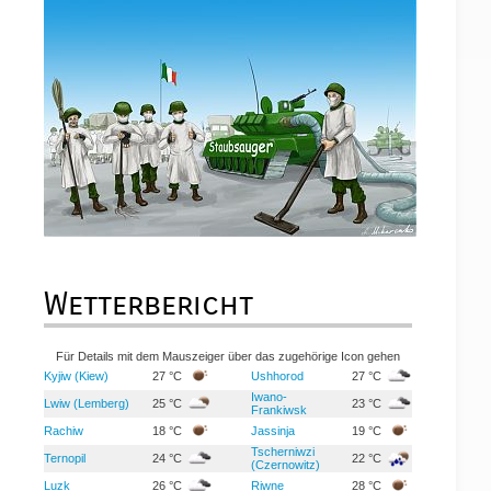
Wetterbericht
Für Details mit dem Mauszeiger über das zugehörige Icon gehen
Kyjiw (Kiew)
27 °C
Ushhorod
27 °C
Iwano-
Lwiw (Lemberg)
25 °C
23 °C
Frankiwsk
Rachiw
18 °C
Jassinja
19 °C
Tscherniwzi
Ternopil
24 °C
22 °C
(Czernowitz)
Luzk
26 °C
Riwne
28 °C