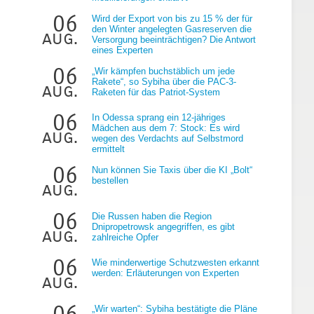
06
Wird der Export von bis zu 15 % der für
den Winter angelegten Gasreserven die
aug.
Versorgung beeinträchtigen? Die Antwort
eines Experten
06
„Wir kämpfen buchstäblich um jede
Rakete“, so Sybiha über die PAC-3-
aug.
Raketen für das Patriot-System
06
In Odessa sprang ein 12-jähriges
Mädchen aus dem 7: Stock: Es wird
aug.
wegen des Verdachts auf Selbstmord
ermittelt
06
Nun können Sie Taxis über die KI „Bolt“
bestellen
aug.
06
Die Russen haben die Region
Dnipropetrowsk angegriffen, es gibt
aug.
zahlreiche Opfer
06
Wie minderwertige Schutzwesten erkannt
werden: Erläuterungen von Experten
aug.
06
„Wir warten“: Sybiha bestätigte die Pläne