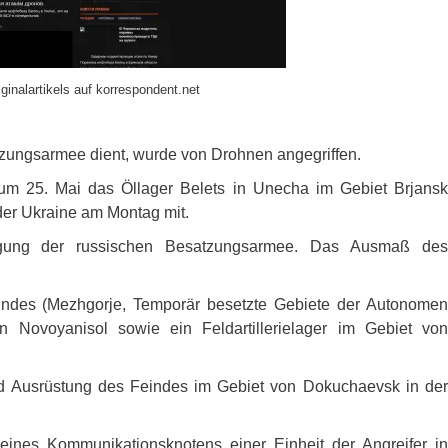
ginalartikels auf korrespondent.net
tzungsarmee dient, wurde von Drohnen angegriffen.
 zum 25. Mai das Öllager Belets in Unecha im Gebiet Brjansk
e der Ukraine am Montag mit.
rgung der russischen Besatzungsarmee. Das Ausmaß des
indes (Mezhgorje, Temporär besetzte Gebiete der Autonomen
n Novoyanisol sowie ein Feldartillerielager im Gebiet von
und Ausrüstung des Feindes im Gebiet von Dokuchaevsk in der
eines Kommunikationsknotens einer Einheit der Angreifer in