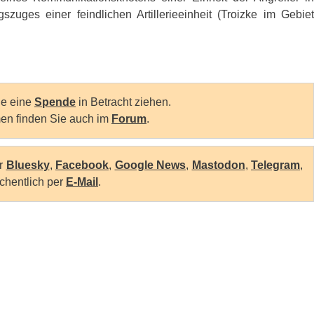
ges einer feindlichen Artillerieeinheit (Troizke im Gebiet
Sie eine
Spende
in Betracht ziehen.
en finden Sie auch im
Forum
.
er
Bluesky
,
Facebook
,
Google News
,
Mastodon
,
Telegram
,
chentlich per
E-Mail
.