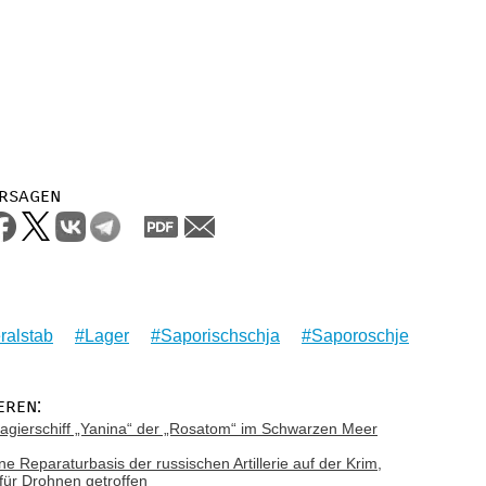
rsagen
ralstab
Lager
Saporischschja
Saporoschje
eren:
gierschiff „Yanina“ der „Rosatom“ im Schwarzen Meer
ne Reparaturbasis der russischen Artillerie auf der Krim,
 für Drohnen getroffen