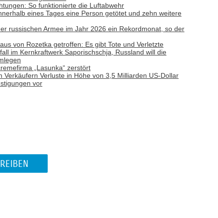
tungen: So funktionierte die Luftabwehr
nnerhalb eines Tages eine Person getötet und zehn weitere
e der russischen Armee im Jahr 2026 ein Rekordmonat, so der
aus von Rozetka getroffen: Es gibt Tote und Verletzte
ll im Kernkraftwerk Saporischschja, Russland will die
hmlegen
remefirma „Lasunka“ zerstört
n Verkäufern Verluste in Höhe von 3,5 Milliarden US-Dollar
nstigungen vor
REIBEN