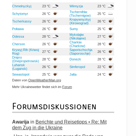
Chmelnyzkyj
23 °C
Winnyzja
23 °C
Tschernihiw
Schytomyr
26 °C
25 °C
(Tschernigow)
Kropywnyzkyj
Tscherkassy
26 °C
26 °C
(Kirowograd)
Poltawa
26 °C
Sumy
25 °C
Mykolajiw
Odessa
28 °C
27 °C
(Nikolajew)
Charkiw
Cherson
26 °C
28 °C
(Charkow)
Krywyj Rih (Kriwoj
Saporischschja
27 °C
26 °C
Rog)
(Saporoschje)
Dnipro
28 °C
Donezk
28 °C
(Dnepropetrowsk)
Luhansk
26 °C
Simferopol
22 °C
(Lugansk)
Sewastopol
25 °C
Jalta
24 °C
Daten von
OpenWeatherMap.org
Mehr Ukrainewetter findet sich im
Forum
Forumsdiskussionen
Awarija
in
Berichte und Reisetipps • Re: Mit
dem Zug in die Ukraine