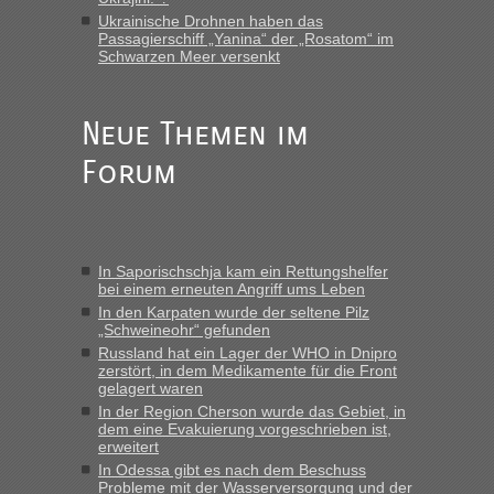
„Vielen Dank, mit einem Briefchen meiner Frau im Gepäck
Ukrainische Drohnen haben das
gab es keine Probleme“
Passagierschiff „Yanina“ der „Rosatom“ im
Schwarzen Meer versenkt
Anuleb
in
Recht, Visa und Dokumente • Re: Seit Anfang
des Jahres haben die Zollbeamten Verstöße im Wert von
fast 11 Milliarden aufgedeckt
Neue Themen im
„Am besten wäre natürlich, wenn die Frau mit dabei ist.
Forum
Alleinreisende Männer stehen schließlich immer unter
Verdacht.“
Frank
in
Recht, Visa und Dokumente • Re: Seit Anfang des
Jahres haben die Zollbeamten Verstöße im Wert von fast 11
In Saporischschja kam ein Rettungshelfer
Milliarden aufgedeckt
bei einem erneuten Angriff ums Leben
„Kein Zoll. Du musst an sich nur sagen dass das privat ist
In den Karpaten wurde der seltene Pilz
und du nicht damit handeln willst. So lange das nicht
„Schweineohr“ gefunden
Originalverpackt ist und ersichlich das nicht neu sollte es
Russland hat ein Lager der WHO in Dnipro
zerstört, in dem Medikamente für die Front
keine Probleme geben“
gelagert waren
In der Region Cherson wurde das Gebiet, in
Eric
in
Recht, Visa und Dokumente • Deklaration
dem eine Evakuierung vorgeschrieben ist,
gebrauchter Kleidung beim Zoll
erweitert
„Hallo Leute, ich weiß nicht, ob ich hier richtig bin mit meiner
In Odessa gibt es nach dem Beschuss
Probleme mit der Wasserversorgung und der
Anfrage. Ich möchte 4 Umzugskartons mit gebrauchter