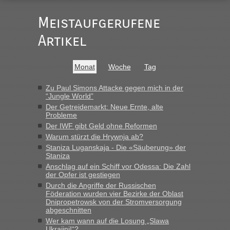
Der Link zum Anbieter ist ja da.
Meistaufgerufene
Ist korrekt, aber ich finde man hätte trotzdem im Text gleich
darauf hinweisen können.
Artikel
War aber nicht "böse" gemeint ...
Bis jetzt sind die Tickets auch noch nicht auf der Webseite
buchbar - warum auch immer ...
Monat
Woche
Tag
Hab´s versucht - bekomme aber immer angezeigt "auf dieser
Strecke fahren wir nicht"
Zu Paul Simons Attacke gegen mich in der
“Jungle World”
Der Getreidemarkt: Neue Ernte, alte
Probleme
“
Der IWF gibt Geld ohne Reformen
Warum stürzt die Hrywnja ab?
MHG1023
in
Berichte und Reisetipps • Re: Mit dem Zug in
die Ukraine
Staniza Luganskaja - Die «Säuberung» der
Staniza
„Man sollte aber explizit dazu schreiben, daß es ein Zug von
Anschlag auf ein Schiff vor Odessa: Die Zahl
LeoExpress ist - und nur auf deren Webseite kann man die
der Opfer ist gestiegen
Fahrkarten kaufen. Zumindest ist es die erste Umsteigefreie
Durch die Angriffe der Russischen
Verbindung von Deutschland...“
Föderation wurden vier Bezirke der Oblast
Dnipropetrowsk von der Stromversorgung
abgeschnitten
Eric
in
Recht, Visa und Dokumente • Re: Deklaration
gebrauchter Kleidung beim Zoll
Wer kam wann auf die Losung „Slawa
Ukrajini!“?