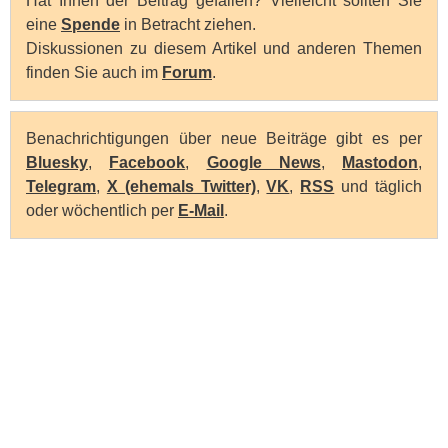
Hat Ihnen der Beitrag gefallen? Vielleicht sollten Sie
eine
Spende
in Betracht ziehen.
Diskussionen zu diesem Artikel und anderen Themen
finden Sie auch im
Forum
.
Benachrichtigungen über neue Beiträge gibt es per
Bluesky
,
Facebook
,
Google News
,
Mastodon
,
Telegram
,
X (ehemals Twitter)
,
VK
,
RSS
und täglich
oder wöchentlich per
E-Mail
.