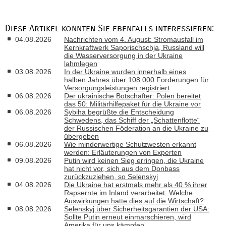
Diese Artikel könnten Sie ebenfalls interessieren:
04.08.2026
Nachrichten vom 4. August: Stromausfall im
Kernkraftwerk Saporischschja, Russland will
die Wasserversorgung in der Ukraine
lahmlegen
03.08.2026
In der Ukraine wurden innerhalb eines
halben Jahres über 108.000 Forderungen für
Versorgungsleistungen registriert
06.08.2026
Der ukrainische Botschafter: Polen bereitet
das 50: Militärhilfepaket für die Ukraine vor
06.08.2026
Sybiha begrüßte die Entscheidung
Schwedens, das Schiff der „Schattenflotte“
der Russischen Föderation an die Ukraine zu
übergeben
06.08.2026
Wie minderwertige Schutzwesten erkannt
werden: Erläuterungen von Experten
09.08.2026
Putin wird keinen Sieg erringen, die Ukraine
hat nicht vor, sich aus dem Donbass
zurückzuziehen, so Selenskyj
04.08.2026
Die Ukraine hat erstmals mehr als 40 % ihrer
Rapsernte im Inland verarbeitet: Welche
Auswirkungen hatte dies auf die Wirtschaft?
08.08.2026
Selenskyj über Sicherheitsgarantien der USA:
Sollte Putin erneut einmarschieren, wird
Amerika für uns kämpfen