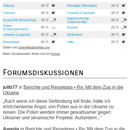
Odessa
20 °C
Mykolajiw (Nikolajew)
19 °C
Cherson
19 °C
Charkiw (Charkow)
18 °C
Saporischschja
Krywyj Rih (Kriwoj Rog)
19 °C
20 °C
(Saporoschje)
Dnipro
20 °C
Donezk
22 °C
(Dnepropetrowsk)
Luhansk (Lugansk)
20 °C
Simferopol
20 °C
Sewastopol
24 °C
Jalta
23 °C
Daten von
OpenWeatherMap.org
Mehr Ukrainewetter findet sich im
Forum
Forumsdiskussionen
julib77
in
Berichte und Reisetipps • Re: Mit dem Zug in die
Ukraine
„Auch wenn ich diese Verbindung toll finde, hätte ich
ehrlicherweise Angst, von Polen aus in die Ukraine zu
reisen. Die Polen werden immer gewaltsamer gegen
Ukrainer und ukrainische Projekte. Außerdem...“
Awarija
in
Berichte und Reisetipps • Re: Mit dem Zug in die