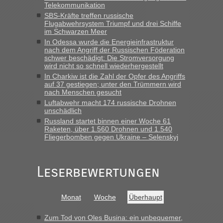
Telekommunikation
Straßen Kleidung bei der Einreise in die Ukraine
SBS-Kräfte treffen russische
mitnehmen. Es ist gebrauchte Kleidung...“
Flugabwehrsystem Triumpf und drei Schiffe
im Schwarzen Meer
lev
in
Berichte und Reisetipps • Re: An welchem
In Odessa wurde die Energieinfrastruktur
Grenzübergang zwischen Polen und der Ukraine geht es am
nach dem Angriff der Russischen Föderation
schnellsten?
schwer beschädigt: Die Stromversorgung
wird nicht so schnell wiederhergestellt
„Wir sind mit unserem Wohnmobil, wie geplant am Montag
In Charkiw ist die Zahl der Opfer des Angriffs
15.6. in Krakovets rüber. Sehr zeitig los gegen 5 Uhr in der
auf 37 gestiegen; unter den Trümmern wird
Früh. Mit sehr sehr wenig Verkehr, super bis zur Grenze. Nur
nach Menschen gesucht
8 PKW vor der Schranke....“
Luftabwehr macht 174 russische Drohnen
unschädlich
Frank
in
Berichte und Reisetipps • Re: An welchem
Russland startet binnen einer Woche 61
Grenzübergang zwischen Polen und der Ukraine geht es am
Raketen, über 1.560 Drohnen und 1.540
schnellsten?
Fliegerbomben gegen Ukraine – Selenskyj
„Gestern 6 Stunden warten vor der Grenze Richtung Polen
in Krakowez mit dem Kleinbus. Abfertigung ging dann
Leserbewertungen
schnell da auch Passagiere mit EU-Pass dabei waren“
Bernd D-UA
in
Berichte und Reisetipps • Re: An welchem
Monat
Woche
Überhaupt
Grenzübergang zwischen Polen und der Ukraine geht es am
schnellsten?
Zum Tod von Oles Busina: ein unbequemer,
„Bin am Montag 15.6.26 um 8 Uhr in Urgyniw ausgereist,