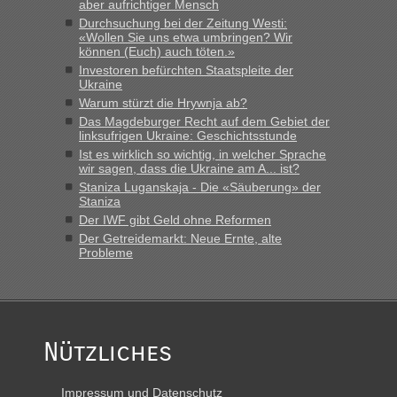
aber aufrichtiger Mensch
das erste Mal an einem Montagmorgen ca. 15 Fahrzeuge
Durchsuchung bei der Zeitung Westi:
vor mir, bin sonst der Erste oder Zweite, egal, nach ca 20
«Wollen Sie uns etwa umbringen? Wir
Minuten wurde dann die nächste Welle...“
können (Euch) auch töten.»
Investoren befürchten Staatspleite der
lev
in
Berichte und Reisetipps • Re: An welchem
Ukraine
Grenzübergang zwischen Polen und der Ukraine geht es am
Warum stürzt die Hrywnja ab?
schnellsten?
Das Magdeburger Recht auf dem Gebiet der
linksufrigen Ukraine: Geschichtsstunde
„Derzeit, ist es überall sehr voll an den Grenzen Ukraine/
Ist es wirklich so wichtig, in welcher Sprache
Polen. Zb. Krakovets 100 PKW ca. 10 h Wartezeit. Wollen
wir sagen, dass die Ukraine am A... ist?
Montag rüber, versuchen es sehr früh.“
Staniza Luganskaja - Die «Säuberung» der
Staniza
Der IWF gibt Geld ohne Reformen
Der Getreidemarkt: Neue Ernte, alte
Probleme
Nützliches
Impressum und Datenschutz