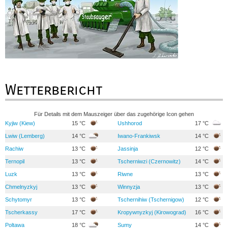
Wetterbericht
Für Details mit dem Mauszeiger über das zugehörige Icon gehen
Kyjiw (Kiew)
15 °C
Ushhorod
17 °C
Lwiw (Lemberg)
14 °C
Iwano-Frankiwsk
14 °C
Rachiw
13 °C
Jassinja
12 °C
Ternopil
13 °C
Tscherniwzi (Czernowitz)
14 °C
Luzk
13 °C
Riwne
13 °C
Chmelnyzkyj
13 °C
Winnyzja
13 °C
Schytomyr
13 °C
Tschernihiw (Tschernigow)
12 °C
Tscherkassy
17 °C
Kropywnyzkyj (Kirowograd)
16 °C
Poltawa
18 °C
Sumy
14 °C