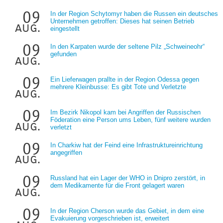
09
In der Region Schytomyr haben die Russen ein deutsches
Unternehmen getroffen: Dieses hat seinen Betrieb
aug.
eingestellt
09
In den Karpaten wurde der seltene Pilz „Schweineohr“
gefunden
aug.
09
Ein Lieferwagen prallte in der Region Odessa gegen
mehrere Kleinbusse: Es gibt Tote und Verletzte
aug.
09
Im Bezirk Nikopol kam bei Angriffen der Russischen
Föderation eine Person ums Leben, fünf weitere wurden
aug.
verletzt
09
In Charkiw hat der Feind eine Infrastruktureinrichtung
angegriffen
aug.
09
Russland hat ein Lager der WHO in Dnipro zerstört, in
dem Medikamente für die Front gelagert waren
aug.
09
In der Region Cherson wurde das Gebiet, in dem eine
Evakuierung vorgeschrieben ist, erweitert