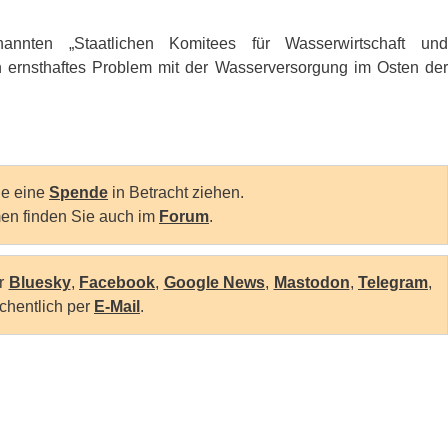
nnten „Staatlichen Komitees für Wasserwirtschaft und
n ernsthaftes Problem mit der Wasserversorgung im Osten der
Sie eine
Spende
in Betracht ziehen.
en finden Sie auch im
Forum
.
er
Bluesky
,
Facebook
,
Google News
,
Mastodon
,
Telegram
,
chentlich per
E-Mail
.