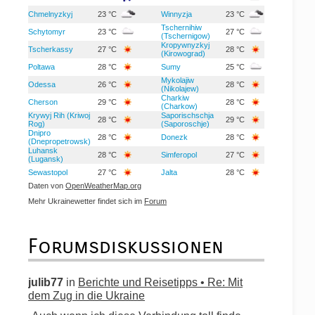
Chmelnyzkyj
23 °C
Winnyzja
23 °C
Tschernihiw
Schytomyr
23 °C
27 °C
(Tschernigow)
Kropywnyzkyj
Tscherkassy
27 °C
28 °C
(Kirowograd)
Poltawa
28 °C
Sumy
25 °C
Mykolajiw
Odessa
26 °C
28 °C
(Nikolajew)
Charkiw
Cherson
29 °C
28 °C
(Charkow)
Krywyj Rih (Kriwoj
Saporischschja
28 °C
29 °C
Rog)
(Saporoschje)
Dnipro
28 °C
Donezk
28 °C
(Dnepropetrowsk)
Luhansk
28 °C
Simferopol
27 °C
(Lugansk)
Sewastopol
27 °C
Jalta
28 °C
Daten von
OpenWeatherMap.org
Mehr Ukrainewetter findet sich im
Forum
Forumsdiskussionen
julib77
in
Berichte und Reisetipps • Re: Mit
dem Zug in die Ukraine