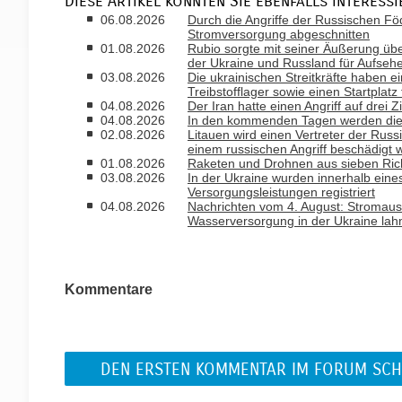
Diese Artikel könnten Sie ebenfalls interessi
06.08.2026
Durch die Angriffe der Russischen Fö
Stromversorgung abgeschnitten
01.08.2026
Rubio sorgte mit seiner Äußerung ü
der Ukraine und Russland für Aufseh
03.08.2026
Die ukrainischen Streitkräfte haben ei
Treibstofflager sowie einen Startplatz
04.08.2026
Der Iran hatte einen Angriff auf drei 
04.08.2026
In den kommenden Tagen werden die T
02.08.2026
Litauen wird einen Vertreter der Russ
einem russischen Angriff beschädigt 
01.08.2026
Raketen und Drohnen aus sieben Rich
03.08.2026
In der Ukraine wurden innerhalb ein
Versorgungsleistungen registriert
04.08.2026
Nachrichten vom 4. August: Stromausfa
Wasserversorgung in der Ukraine la
Kommentare
DEN ERSTEN KOMMENTAR IM FORUM SCH