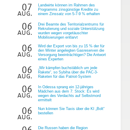
07
Landwirte können im Rahmen des
Programms zinsgünstige Kredite zu
aug.
einem Zinssatz von 5-7-9 % erhalten
06
Drei Beamte des Territorialzentrums für
Rekrutierung und soziale Unterstützung
aug.
wurden wegen vorgetäuschter
Mobilisierungen entlarvt
06
Wird der Export von bis zu 15 % der für
den Winter angelegten Gasreserven die
aug.
Versorgung beeinträchtigen? Die Antwort
eines Experten
06
„Wir kämpfen buchstäblich um jede
Rakete“, so Sybiha über die PAC-3-
aug.
Raketen für das Patriot-System
06
In Odessa sprang ein 12-jähriges
Mädchen aus dem 7: Stock: Es wird
aug.
wegen des Verdachts auf Selbstmord
ermittelt
06
Nun können Sie Taxis über die KI „Bolt“
bestellen
aug.
06
Die Russen haben die Region