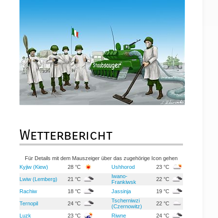
Wetterbericht
Für Details mit dem Mauszeiger über das zugehörige Icon gehen
Kyjiw (Kiew)
28 °C
Ushhorod
23 °C
Iwano-
Lwiw (Lemberg)
21 °C
22 °C
Frankiwsk
Rachiw
18 °C
Jassinja
19 °C
Tscherniwzi
Ternopil
24 °C
22 °C
(Czernowitz)
Luzk
23 °C
Riwne
24 °C