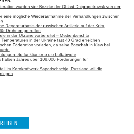
eren:
deration wurden vier Bezirke der Oblast Dnipropetrowsk von der
ber eine mögliche Wiederaufnahme der Verhandlungen zwischen
en
ne Reparaturbasis der russischen Artillerie auf der Krim,
 für Drohnen getroffen
Ziele in der Ukraine vorbereitet – Medienberichte
emperaturen in der Ukraine fast 40 Grad erreichen
ischen Föderation vorladen, da seine Botschaft in Kiew bei
wurde
tungen: So funktionierte die Luftabwehr
es halben Jahres über 108.000 Forderungen für
ll im Kernkraftwerk Saporischschja, Russland will die
hmlegen
REIBEN