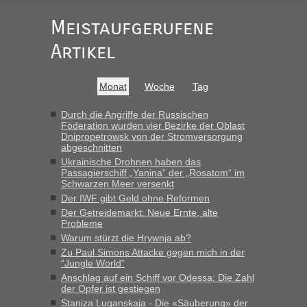
Meistaufgerufene
Ist korrekt, aber ich finde man hätte trotzdem im Text gleich
darauf hinweisen können.
Artikel
War aber nicht "böse" gemeint ...
Bis jetzt sind die Tickets auch noch nicht auf der Webseite
buchbar - warum auch immer ...
Monat
Woche
Tag
Hab´s versucht - bekomme aber immer angezeigt "auf dieser
Strecke fahren wir nicht"
Durch die Angriffe der Russischen
Föderation wurden vier Bezirke der Oblast
Dnipropetrowsk von der Stromversorgung
abgeschnitten
“
Ukrainische Drohnen haben das
Passagierschiff „Yanina“ der „Rosatom“ im
MHG1023
in
Berichte und Reisetipps • Re: Mit dem Zug in
Schwarzen Meer versenkt
die Ukraine
Der IWF gibt Geld ohne Reformen
Der Getreidemarkt: Neue Ernte, alte
„Man sollte aber explizit dazu schreiben, daß es ein Zug von
Probleme
LeoExpress ist - und nur auf deren Webseite kann man die
Warum stürzt die Hrywnja ab?
Fahrkarten kaufen. Zumindest ist es die erste Umsteigefreie
Verbindung von Deutschland...“
Zu Paul Simons Attacke gegen mich in der
“Jungle World”
Anschlag auf ein Schiff vor Odessa: Die Zahl
Eric
in
Recht, Visa und Dokumente • Re: Deklaration
der Opfer ist gestiegen
gebrauchter Kleidung beim Zoll
Staniza Luganskaja - Die «Säuberung» der