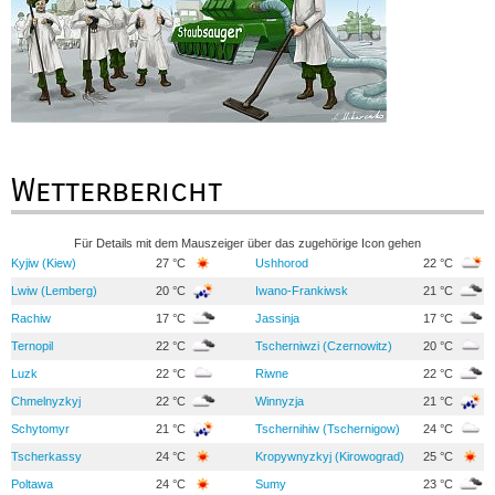
Wetterbericht
Für Details mit dem Mauszeiger über das zugehörige Icon gehen
Kyjiw (Kiew)
27 °C
Ushhorod
22 °C
Lwiw (Lemberg)
20 °C
Iwano-Frankiwsk
21 °C
Rachiw
17 °C
Jassinja
17 °C
Ternopil
22 °C
Tscherniwzi (Czernowitz)
20 °C
Luzk
22 °C
Riwne
22 °C
Chmelnyzkyj
22 °C
Winnyzja
21 °C
Schytomyr
21 °C
Tschernihiw (Tschernigow)
24 °C
Tscherkassy
24 °C
Kropywnyzkyj (Kirowograd)
25 °C
Poltawa
24 °C
Sumy
23 °C