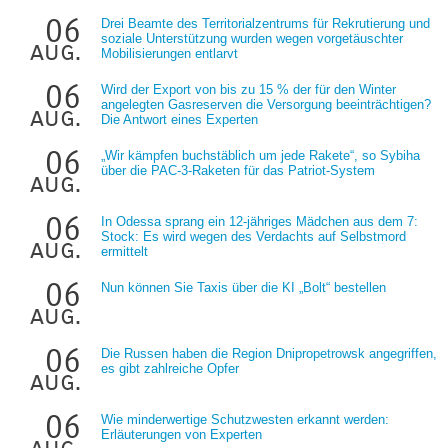
06
Drei Beamte des Territorialzentrums für Rekrutierung und
soziale Unterstützung wurden wegen vorgetäuschter
aug.
Mobilisierungen entlarvt
06
Wird der Export von bis zu 15 % der für den Winter
angelegten Gasreserven die Versorgung beeinträchtigen?
aug.
Die Antwort eines Experten
06
„Wir kämpfen buchstäblich um jede Rakete“, so Sybiha
über die PAC-3-Raketen für das Patriot-System
aug.
06
In Odessa sprang ein 12-jähriges Mädchen aus dem 7:
Stock: Es wird wegen des Verdachts auf Selbstmord
aug.
ermittelt
06
Nun können Sie Taxis über die KI „Bolt“ bestellen
aug.
06
Die Russen haben die Region Dnipropetrowsk angegriffen,
es gibt zahlreiche Opfer
aug.
06
Wie minderwertige Schutzwesten erkannt werden:
Erläuterungen von Experten
aug.