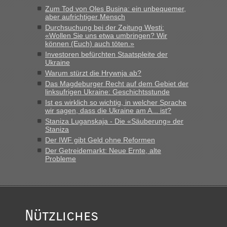
das erste Mal an einem Montagmorgen ca. 15 Fahrzeuge
Zum Tod von Oles Busina: ein unbequemer,
vor mir, bin sonst der Erste oder Zweite, egal, nach ca 20
aber aufrichtiger Mensch
Minuten wurde dann die nächste Welle...“
Durchsuchung bei der Zeitung Westi:
«Wollen Sie uns etwa umbringen? Wir
können (Euch) auch töten.»
lev
in
Berichte und Reisetipps • Re: An welchem
Investoren befürchten Staatspleite der
Grenzübergang zwischen Polen und der Ukraine geht es am
Ukraine
schnellsten?
Warum stürzt die Hrywnja ab?
„Derzeit, ist es überall sehr voll an den Grenzen Ukraine/
Das Magdeburger Recht auf dem Gebiet der
Polen. Zb. Krakovets 100 PKW ca. 10 h Wartezeit. Wollen
linksufrigen Ukraine: Geschichtsstunde
Montag rüber, versuchen es sehr früh.“
Ist es wirklich so wichtig, in welcher Sprache
wir sagen, dass die Ukraine am A... ist?
Staniza Luganskaja - Die «Säuberung» der
Staniza
Der IWF gibt Geld ohne Reformen
Der Getreidemarkt: Neue Ernte, alte
Probleme
Nützliches