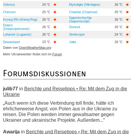
Odessa
24 °C
Mykolajiw (Nikolajew)
26 °C
Cherson
25 °C
Charkiw (Charkow)
25 °C
Saporischschja
Krywyj Rih (Kriwoj Rog)
26 °C
26 °C
(Saporoschje)
Dnipro
26 °C
Donezk
26 °C
(Dnepropetrowsk)
Luhansk (Lugansk)
26 °C
Simferopol
24 °C
Sewastopol
23 °C
Jalta
26 °C
Daten von
OpenWeatherMap.org
Mehr Ukrainewetter findet sich im
Forum
Forumsdiskussionen
julib77
in
Berichte und Reisetipps • Re: Mit dem Zug in die
Ukraine
„Auch wenn ich diese Verbindung toll finde, hätte ich
ehrlicherweise Angst, von Polen aus in die Ukraine zu
reisen. Die Polen werden immer gewaltsamer gegen
Ukrainer und ukrainische Projekte. Außerdem...“
Awarija
in
Berichte und Reisetipps • Re: Mit dem Zug in die