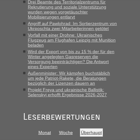
Drei Beamte des Territorialzentrums für
Straßen Kleidung bei der Einreise in die Ukraine
Rekrutierung und soziale Unterstützung
mitnehmen. Es ist gebrauchte Kleidung...“
wurden wegen vorgetäuschter
Mobilisierungen entlarvt
lev
in
Berichte und Reisetipps • Re: An welchem
Angriff auf Pawlohrad: Im Sortierzentrum von
Grenzübergang zwischen Polen und der Ukraine geht es am
Ukrposchta zwei Mitarbeiterinnen getötet
schnellsten?
Vorfall mit einer Drohne: Ukrainisches
Flugzeug am Flughafen Leipzig mit Munition
„Wir sind mit unserem Wohnmobil, wie geplant am Montag
beladen
15.6. in Krakovets rüber. Sehr zeitig los gegen 5 Uhr in der
Wird der Export von bis zu 15 % der für den
Früh. Mit sehr sehr wenig Verkehr, super bis zur Grenze. Nur
Winter angelegten Gasreserven die
8 PKW vor der Schranke....“
Versorgung beeinträchtigen? Die Antwort
eines Experten
Frank
in
Berichte und Reisetipps • Re: An welchem
Außenminister: Wir kämpfen buchstäblich
Grenzübergang zwischen Polen und der Ukraine geht es am
um jede Patriot-Rakete, die Beratungen
bezüglich der Lizenzen dauern an
schnellsten?
Projekt Freya und ukrainische Ballistik:
„Gestern 6 Stunden warten vor der Grenze Richtung Polen
Selenskyj erhofft Ergebnisse 2026-2027
in Krakowez mit dem Kleinbus. Abfertigung ging dann
schnell da auch Passagiere mit EU-Pass dabei waren“
Leserbewertungen
Bernd D-UA
in
Berichte und Reisetipps • Re: An welchem
Grenzübergang zwischen Polen und der Ukraine geht es am
schnellsten?
Monat
Woche
Überhaupt
„Bin am Montag 15.6.26 um 8 Uhr in Urgyniw ausgereist,