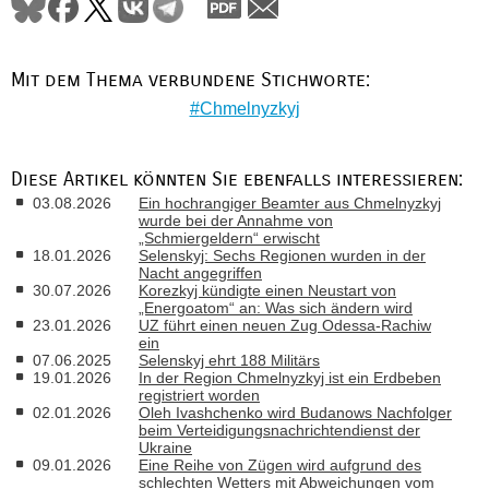
Mit dem Thema verbundene Stichworte:
Chmelnyzkyj
Diese Artikel könnten Sie ebenfalls interessieren:
03.08.2026
Ein hochrangiger Beamter aus Chmelnyzkyj
wurde bei der Annahme von
„Schmiergeldern“ erwischt
18.01.2026
Selenskyj: Sechs Regionen wurden in der
Nacht angegriffen
30.07.2026
Korezkyj kündigte einen Neustart von
„Energoatom“ an: Was sich ändern wird
23.01.2026
UZ führt einen neuen Zug Odessa-Rachiw
ein
07.06.2025
Selenskyj ehrt 188 Militärs
19.01.2026
In der Region Chmelnyzkyj ist ein Erdbeben
registriert worden
02.01.2026
Oleh Ivashchenko wird Budanows Nachfolger
beim Verteidigungsnachrichtendienst der
Ukraine
09.01.2026
Eine Reihe von Zügen wird aufgrund des
schlechten Wetters mit Abweichungen vom