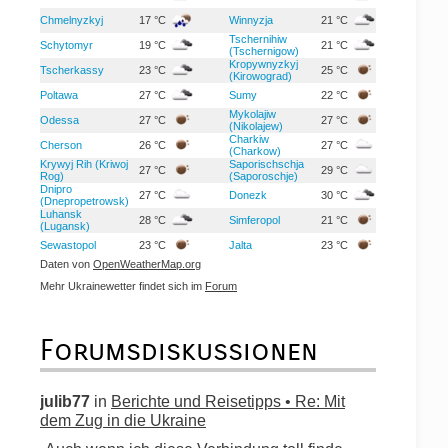
Chmelnyzkyj
17 °C
Winnyzja
21 °C
Tschernihiw
Schytomyr
19 °C
21 °C
(Tschernigow)
Kropywnyzkyj
Tscherkassy
23 °C
25 °C
(Kirowograd)
Poltawa
27 °C
Sumy
22 °C
Mykolajiw
Odessa
27 °C
27 °C
(Nikolajew)
Charkiw
Cherson
26 °C
27 °C
(Charkow)
Krywyj Rih (Kriwoj
Saporischschja
27 °C
29 °C
Rog)
(Saporoschje)
Dnipro
27 °C
Donezk
30 °C
(Dnepropetrowsk)
Luhansk
28 °C
Simferopol
21 °C
(Lugansk)
Sewastopol
23 °C
Jalta
23 °C
Daten von
OpenWeatherMap.org
Mehr Ukrainewetter findet sich im
Forum
Forumsdiskussionen
julib77
in
Berichte und Reisetipps • Re: Mit
dem Zug in die Ukraine