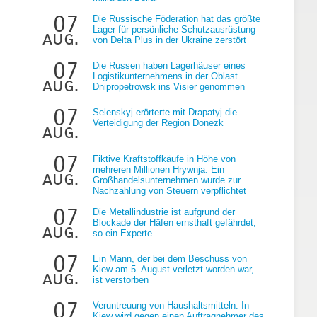
07
Die Russische Föderation hat das größte
Lager für persönliche Schutzausrüstung
aug.
von Delta Plus in der Ukraine zerstört
07
Die Russen haben Lagerhäuser eines
Logistikunternehmens in der Oblast
aug.
Dnipropetrowsk ins Visier genommen
07
Selenskyj erörterte mit Drapatyj die
Verteidigung der Region Donezk
aug.
07
Fiktive Kraftstoffkäufe in Höhe von
mehreren Millionen Hrywnja: Ein
aug.
Großhandelsunternehmen wurde zur
Nachzahlung von Steuern verpflichtet
07
Die Metallindustrie ist aufgrund der
Blockade der Häfen ernsthaft gefährdet,
aug.
so ein Experte
07
Ein Mann, der bei dem Beschuss von
Kiew am 5. August verletzt worden war,
aug.
ist verstorben
07
Veruntreuung von Haushaltsmitteln: In
Kiew wird gegen einen Auftragnehmer des