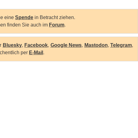
Sie eine
Spende
in Betracht ziehen.
en finden Sie auch im
Forum
.
er
Bluesky
,
Facebook
,
Google News
,
Mastodon
,
Telegram
,
chentlich per
E-Mail
.