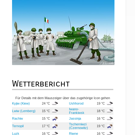
Wetterbericht
Für Details mit dem Mauszeiger über das zugehörige Icon gehen
Kyjiw (Kiew)
24 °C
Ushhorod
19 °C
Iwano-
Lwiw (Lemberg)
15 °C
18 °C
Frankiwsk
Rachiw
15 °C
Jassinja
16 °C
Tscherniwzi
Ternopil
17 °C
19 °C
(Czernowitz)
Luzk
16 °C
Riwne
16 °C