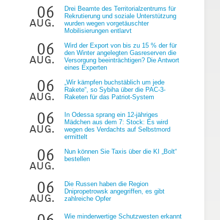
06
Drei Beamte des Territorialzentrums für
Rekrutierung und soziale Unterstützung
aug.
wurden wegen vorgetäuschter
Mobilisierungen entlarvt
06
Wird der Export von bis zu 15 % der für
den Winter angelegten Gasreserven die
aug.
Versorgung beeinträchtigen? Die Antwort
eines Experten
06
„Wir kämpfen buchstäblich um jede
Rakete“, so Sybiha über die PAC-3-
aug.
Raketen für das Patriot-System
06
In Odessa sprang ein 12-jähriges
Mädchen aus dem 7: Stock: Es wird
aug.
wegen des Verdachts auf Selbstmord
ermittelt
06
Nun können Sie Taxis über die KI „Bolt“
bestellen
aug.
06
Die Russen haben die Region
Dnipropetrowsk angegriffen, es gibt
aug.
zahlreiche Opfer
06
Wie minderwertige Schutzwesten erkannt