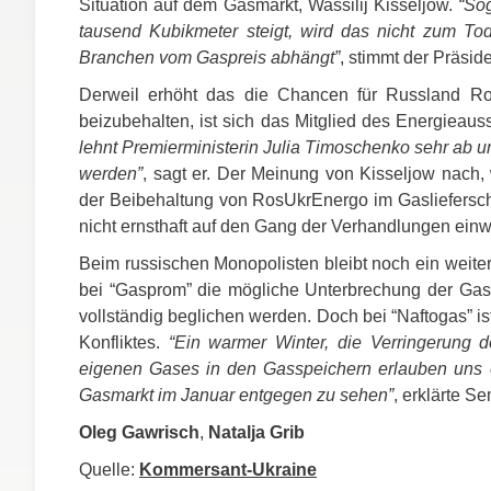
Situation auf dem Gasmarkt, Wassilij Kisseljow.
“Sog
tausend Kubikmeter steigt, wird das nicht zum To
Branchen vom Gaspreis abhängt”
, stimmt der Präsid
Derweil erhöht das die Chancen für Russland Ros
beizubehalten, ist sich das Mitglied des Energiea
lehnt Premierministerin Julia Timoschenko sehr ab 
werden”
, sagt er. Der Meinung von Kisseljow nach,
der Beibehaltung von RosUkrEnergo im Gasliefersch
nicht ernsthaft auf den Gang der Verhandlungen einw
Beim russischen Monopolisten bleibt noch ein weiter
bei “Gasprom” die mögliche Unterbrechung der Gasli
vollständig beglichen werden. Doch bei “Naftogas” is
Konfliktes.
“Ein warmer Winter, die Verringerung 
eigenen Gases in den Gasspeichern erlauben uns o
Gasmarkt im Januar entgegen zu sehen”
, erklärte S
Oleg Gawrisch
,
Natalja Grib
Quelle:
Kommersant-Ukraine