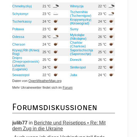
Chmelnyzkyj
21 °C
Winnyzja
22 °C
Tschernihiw
Schytomyr
23 °C
23 °C
(Tschernigow)
Kropywnyzkyj
Tscherkassy
24 °C
24 °C
(Kirowograd)
Poltawa
23 °C
Sumy
21 °C
Mykolajiw
Odessa
26 °C
26 °C
(Nikolajew)
Charkiw
Cherson
24 °C
25 °C
(Charkow)
Krywyj Rih (Kriwoj
Saporischschja
25 °C
25 °C
Rog)
(Saporoschje)
Dnipro
25 °C
Donezk
26 °C
(Dnepropetrowsk)
Luhansk
24 °C
Simferopol
22 °C
(Lugansk)
Sewastopol
22 °C
Jalta
24 °C
Daten von
OpenWeatherMap.org
Mehr Ukrainewetter findet sich im
Forum
Forumsdiskussionen
julib77
in
Berichte und Reisetipps • Re: Mit
dem Zug in die Ukraine