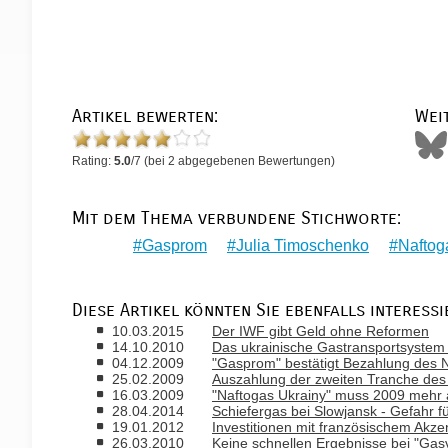
Artikel bewerten:
Wei
Rating:
5.0
/
7
(bei
2
abgegebenen Bewertungen)
Mit dem Thema verbundene Stichworte:
Gasprom
Julia Timoschenko
Naftog
Diese Artikel könnten Sie ebenfalls interessi
10.03.2015
Der IWF gibt Geld ohne Reformen
14.10.2010
Das ukrainische Gastransportsystem w
04.12.2009
"Gasprom" bestätigt Bezahlung des
25.02.2009
Auszahlung der zweiten Tranche des 
16.03.2009
"Naftogas Ukrainy" muss 2009 mehr a
28.04.2014
Schiefergas bei Slowjansk - Gefahr 
19.01.2012
Investitionen mit französischem Akze
26.03.2010
Keine schnellen Ergebnisse bei "Ga