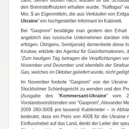
zahlt. Seinen Worten nach, wurden für die Schuldti
den Brennstoffnutzern erhalten wurde. “Naftogas” 
Mio. $ an Eigenmitteln, die aus Verkäufen von Erdg
Ukraine
“ ein hochgestellter Informant im Kabinett.
Bei “Gasprom” bestätigte man gestern den Erhalt 
angeblich das russische Unternehmen darüber inf
erfolgen. Übrigens, Semljanskij dementierte diese 
Knutow, erklärte der Agentur für Gasinformationen, d
“Zum heutigen Tag betragen die Verpflichtungen von
November und Dezember und ebenfalls der Strafsankt
Gas, welches im Oktober geliefert wurde, nicht getilg
Im November forderte “Gasprom” von der Ukraine 
Stockholmer Schiedsgericht zu wenden und den Prei
(Ausgabe des “
Kommersant-Ukraine
“ vom 21.
Vorstandsvorsitzenden von “Gasprom”, Alexander Med
2009 260-300$ pro tausend Kubikmeter – in Abhän
bedeutet, dass ein Preis von 400$ für die Ukraine 
Einflusshebel auf das Land, denkt der Leiter der s