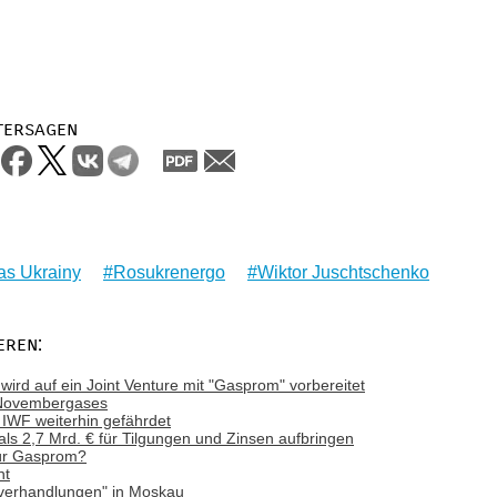
tersagen
as Ukrainy
Rosukrenergo
Wiktor Juschtschenko
eren:
ird auf ein Joint Venture mit "Gasprom" vorbereitet
 Novembergases
IWF weiterhin gefährdet
ls 2,7 Mrd. € für Tilgungen und Zinsen aufbringen
für Gasprom?
nt
sverhandlungen" in Moskau