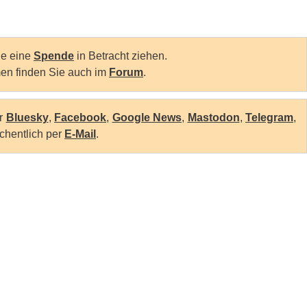
Sie eine
Spende
in Betracht ziehen.
en finden Sie auch im
Forum
.
er
Bluesky
,
Facebook
,
Google News
,
Mastodon
,
Telegram
,
chentlich per
E-Mail
.