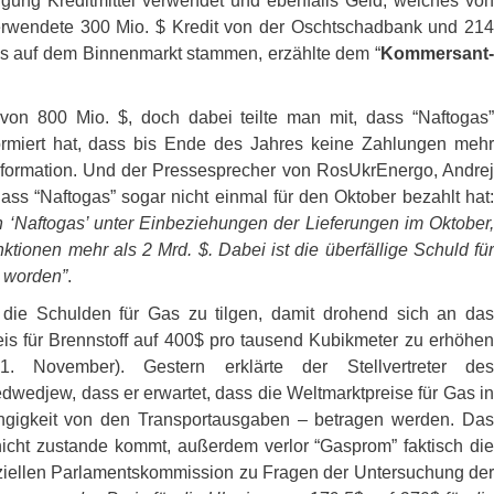
lgung Kreditmittel verwendet und ebenfalls Geld, welches von
verwendete 300 Mio. $ Kredit von der Oschtschadbank und 214
as auf dem Binnenmarkt stammen, erzählte dem “
Kommersant-
von 800 Mio. $, doch dabei teilte man mit, dass “Naftogas”
ormiert hat, dass bis Ende des Jahres keine Zahlungen mehr
Information. Und der Pressesprecher von RosUkrEnergo, Andrej
ass “Naftogas” sogar nicht einmal für den Oktober bezahlt hat:
 ‘Naftogas’ unter Einbeziehungen der Lieferungen im Oktober,
ionen mehr als 2 Mrd. $. Dabei ist die überfällige Schuld für
t worden”
.
die Schulden für Gas zu tilgen, damit drohend sich an das
s für Brennstoff auf 400$ pro tausend Kubikmeter zu erhöhen
 November). Gestern erklärte der Stellvertreter de
wedjew, dass er erwartet, dass die Weltmarktpreise für Gas in
gigkeit von den Transportausgaben – betragen werden. Das
nicht zustande kommt, außerdem verlor “Gasprom” faktisch die
peziellen Parlamentskommission zu Fragen der Untersuchung der