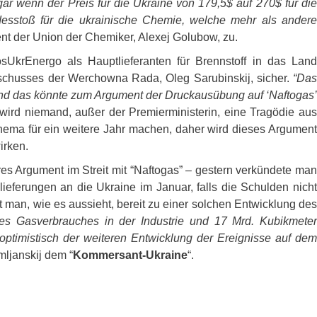
ar wenn der Preis für die Ukraine von 179,5$ auf 270$ für die
desstoß für die ukrainische Chemie, welche mehr als andere
ent der Union der Chemiker, Alexej Golubow, zu.
UkrEnergo als Hauptlieferanten für Brennstoff in das Land
usschusses der Werchowna Rada, Oleg Sarubinskij, sicher.
“Das
und das könnte zum Argument der Druckausübung auf ‘Naftogas’
 wird niemand, außer der Premierministerin, eine Tragödie aus
ema für ein weitere Jahr machen, daher wird dieses Argument
irken.
es Argument im Streit mit “Naftogas” – gestern verkündete man
eferungen an die Ukraine im Januar, falls die Schulden nicht
t man, wie es aussieht, bereit zu einer solchen Entwicklung des
des Gasverbrauches in der Industrie und 17 Mrd. Kubikmete
ptimistisch der weiteren Entwicklung der Ereignisse auf dem
emljanskij dem “
Kommersant-Ukraine
“.