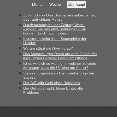
Grenzübergang zwischen Polen und der Ukraine geht es am
Monat
Woche
Überhaupt
schnellsten?
„Bin am Montag 15.6.26 um 8 Uhr in Urgyniw ausgereist,
Zum Tod von Oles Busina: ein unbequemer,
das erste Mal an einem Montagmorgen ca. 15 Fahrzeuge
aber aufrichtiger Mensch
vor mir, bin sonst der Erste oder Zweite, egal, nach ca 20
Durchsuchung bei der Zeitung Westi:
Minuten wurde dann die nächste Welle...“
«Wollen Sie uns etwa umbringen? Wir
können (Euch) auch töten.»
lev
in
Berichte und Reisetipps • Re: An welchem
Investoren befürchten Staatspleite der
Ukraine
Grenzübergang zwischen Polen und der Ukraine geht es am
schnellsten?
Warum stürzt die Hrywnja ab?
Das Magdeburger Recht auf dem Gebiet der
„Derzeit, ist es überall sehr voll an den Grenzen Ukraine/
linksufrigen Ukraine: Geschichtsstunde
Polen. Zb. Krakovets 100 PKW ca. 10 h Wartezeit. Wollen
Ist es wirklich so wichtig, in welcher Sprache
Montag rüber, versuchen es sehr früh.“
wir sagen, dass die Ukraine am A... ist?
Staniza Luganskaja - Die «Säuberung» der
Staniza
Der IWF gibt Geld ohne Reformen
Der Getreidemarkt: Neue Ernte, alte
Probleme