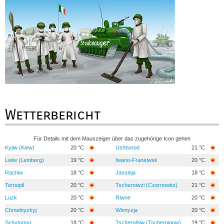
Wetterbericht
Für Details mit dem Mauszeiger über das zugehörige Icon gehen
Kyjiw (Kiew)
20 °C
Ushhorod
21 °C
Lwiw (Lemberg)
19 °C
Iwano-Frankiwsk
20 °C
Rachiw
18 °C
Jassinja
18 °C
Ternopil
20 °C
Tscherniwzi (Czernowitz)
21 °C
Luzk
20 °C
Riwne
20 °C
Chmelnyzkyj
20 °C
Winnyzja
20 °C
Schytomyr
18 °C
Tschernihiw (Tschernigow)
19 °C