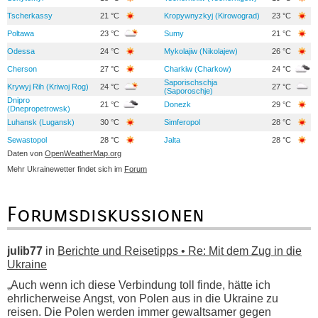
Tscherkassy
21 °C
Kropywnyzkyj (Kirowograd)
23 °C
Poltawa
23 °C
Sumy
21 °C
Odessa
24 °C
Mykolajiw (Nikolajew)
26 °C
Cherson
27 °C
Charkiw (Charkow)
24 °C
Saporischschja
Krywyj Rih (Kriwoj Rog)
24 °C
27 °C
(Saporoschje)
Dnipro
21 °C
Donezk
29 °C
(Dnepropetrowsk)
Luhansk (Lugansk)
30 °C
Simferopol
28 °C
Sewastopol
28 °C
Jalta
28 °C
Daten von
OpenWeatherMap.org
Mehr Ukrainewetter findet sich im
Forum
Forumsdiskussionen
julib77
in
Berichte und Reisetipps • Re: Mit dem Zug in die
Ukraine
„Auch wenn ich diese Verbindung toll finde, hätte ich
ehrlicherweise Angst, von Polen aus in die Ukraine zu
reisen. Die Polen werden immer gewaltsamer gegen