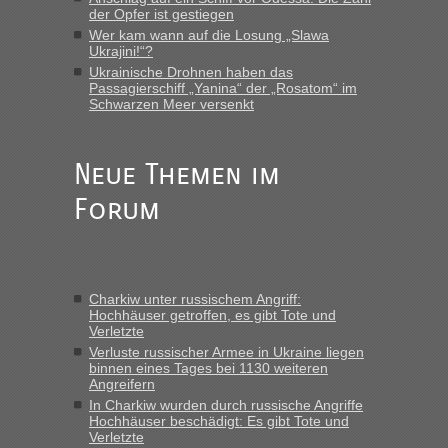
der Opfer ist gestiegen
Eric
in
Recht, Visa und Dokumente • Re: Deklaration
gebrauchter Kleidung beim Zoll
Wer kam wann auf die Losung „Slawa
Ukrajini!“?
„Vielen Dank, mit einem Briefchen meiner Frau im Gepäck
Ukrainische Drohnen haben das
gab es keine Probleme“
Passagierschiff „Yanina“ der „Rosatom“ im
Schwarzen Meer versenkt
Anuleb
in
Recht, Visa und Dokumente • Re: Seit Anfang
des Jahres haben die Zollbeamten Verstöße im Wert von
fast 11 Milliarden aufgedeckt
Neue Themen im
„Am besten wäre natürlich, wenn die Frau mit dabei ist.
Forum
Alleinreisende Männer stehen schließlich immer unter
Verdacht.“
Frank
in
Recht, Visa und Dokumente • Re: Seit Anfang des
Jahres haben die Zollbeamten Verstöße im Wert von fast 11
Charkiw unter russischem Angriff:
Milliarden aufgedeckt
Hochhäuser getroffen, es gibt Tote und
Verletzte
„Kein Zoll. Du musst an sich nur sagen dass das privat ist
und du nicht damit handeln willst. So lange das nicht
Verluste russischer Armee in Ukraine liegen
binnen eines Tages bei 1130 weiteren
Originalverpackt ist und ersichlich das nicht neu sollte es
Angreifern
keine Probleme geben“
In Charkiw wurden durch russische Angriffe
Hochhäuser beschädigt: Es gibt Tote und
Eric
in
Recht, Visa und Dokumente • Deklaration
Verletzte