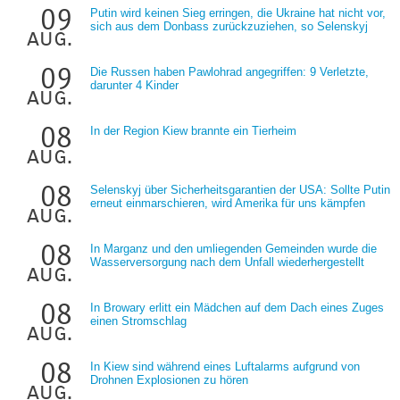
09
Putin wird keinen Sieg erringen, die Ukraine hat nicht vor,
sich aus dem Donbass zurückzuziehen, so Selenskyj
aug.
09
Die Russen haben Pawlohrad angegriffen: 9 Verletzte,
darunter 4 Kinder
aug.
08
In der Region Kiew brannte ein Tierheim
aug.
08
Selenskyj über Sicherheitsgarantien der USA: Sollte Putin
erneut einmarschieren, wird Amerika für uns kämpfen
aug.
08
In Marganz und den umliegenden Gemeinden wurde die
Wasserversorgung nach dem Unfall wiederhergestellt
aug.
08
In Browary erlitt ein Mädchen auf dem Dach eines Zuges
einen Stromschlag
aug.
08
In Kiew sind während eines Luftalarms aufgrund von
Drohnen Explosionen zu hören
aug.