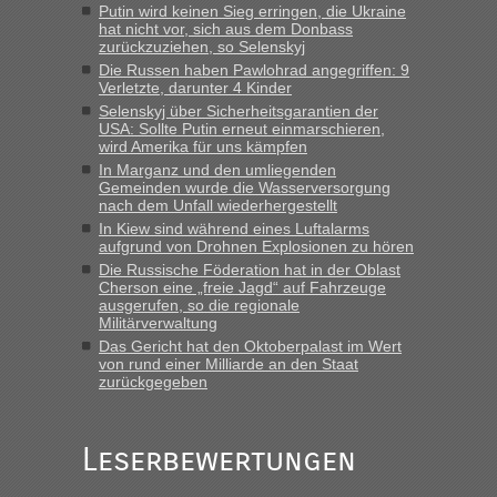
gebrauchter Kleidung beim Zoll
Putin wird keinen Sieg erringen, die Ukraine
hat nicht vor, sich aus dem Donbass
„Hallo Leute, ich weiß nicht, ob ich hier richtig bin mit meiner
zurückzuziehen, so Selenskyj
Anfrage. Ich möchte 4 Umzugskartons mit gebrauchter
Die Russen haben Pawlohrad angegriffen: 9
Straßen Kleidung bei der Einreise in die Ukraine
Verletzte, darunter 4 Kinder
mitnehmen. Es ist gebrauchte Kleidung...“
Selenskyj über Sicherheitsgarantien der
USA: Sollte Putin erneut einmarschieren,
lev
in
Berichte und Reisetipps • Re: An welchem
wird Amerika für uns kämpfen
Grenzübergang zwischen Polen und der Ukraine geht es am
In Marganz und den umliegenden
schnellsten?
Gemeinden wurde die Wasserversorgung
nach dem Unfall wiederhergestellt
„Wir sind mit unserem Wohnmobil, wie geplant am Montag
In Kiew sind während eines Luftalarms
15.6. in Krakovets rüber. Sehr zeitig los gegen 5 Uhr in der
aufgrund von Drohnen Explosionen zu hören
Früh. Mit sehr sehr wenig Verkehr, super bis zur Grenze. Nur
Die Russische Föderation hat in der Oblast
8 PKW vor der Schranke....“
Cherson eine „freie Jagd“ auf Fahrzeuge
ausgerufen, so die regionale
Frank
in
Berichte und Reisetipps • Re: An welchem
Militärverwaltung
Grenzübergang zwischen Polen und der Ukraine geht es am
Das Gericht hat den Oktoberpalast im Wert
schnellsten?
von rund einer Milliarde an den Staat
zurückgegeben
„Gestern 6 Stunden warten vor der Grenze Richtung Polen
in Krakowez mit dem Kleinbus. Abfertigung ging dann
schnell da auch Passagiere mit EU-Pass dabei waren“
Leserbewertungen
Bernd D-UA
in
Berichte und Reisetipps • Re: An welchem