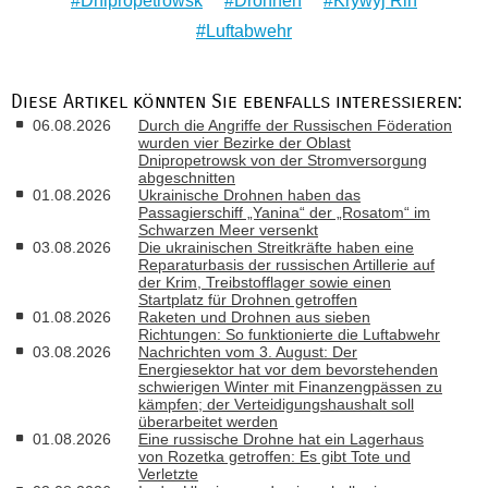
Dnipropetrowsk
Drohnen
Krywyj Rih
Luftabwehr
Diese Artikel könnten Sie ebenfalls interessieren:
06.08.2026
Durch die Angriffe der Russischen Föderation
wurden vier Bezirke der Oblast
Dnipropetrowsk von der Stromversorgung
abgeschnitten
01.08.2026
Ukrainische Drohnen haben das
Passagierschiff „Yanina“ der „Rosatom“ im
Schwarzen Meer versenkt
03.08.2026
Die ukrainischen Streitkräfte haben eine
Reparaturbasis der russischen Artillerie auf
der Krim, Treibstofflager sowie einen
Startplatz für Drohnen getroffen
01.08.2026
Raketen und Drohnen aus sieben
Richtungen: So funktionierte die Luftabwehr
03.08.2026
Nachrichten vom 3. August: Der
Energiesektor hat vor dem bevorstehenden
schwierigen Winter mit Finanzengpässen zu
kämpfen; der Verteidigungshaushalt soll
überarbeitet werden
01.08.2026
Eine russische Drohne hat ein Lagerhaus
von Rozetka getroffen: Es gibt Tote und
Verletzte