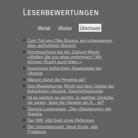
schnell da auch Passagiere mit EU-Pass dabei waren“
Leserbewertungen
Bernd D-UA
in
Berichte und Reisetipps • Re: An welchem
Grenzübergang zwischen Polen und der Ukraine geht es am
Monat
Woche
Überhaupt
schnellsten?
„Bin am Montag 15.6.26 um 8 Uhr in Urgyniw ausgereist,
Zum Tod von Oles Busina: ein unbequemer,
das erste Mal an einem Montagmorgen ca. 15 Fahrzeuge
aber aufrichtiger Mensch
vor mir, bin sonst der Erste oder Zweite, egal, nach ca 20
Durchsuchung bei der Zeitung Westi:
Minuten wurde dann die nächste Welle...“
«Wollen Sie uns etwa umbringen? Wir
können (Euch) auch töten.»
lev
in
Berichte und Reisetipps • Re: An welchem
Investoren befürchten Staatspleite der
Ukraine
Grenzübergang zwischen Polen und der Ukraine geht es am
schnellsten?
Warum stürzt die Hrywnja ab?
Das Magdeburger Recht auf dem Gebiet der
„Derzeit, ist es überall sehr voll an den Grenzen Ukraine/
linksufrigen Ukraine: Geschichtsstunde
Polen. Zb. Krakovets 100 PKW ca. 10 h Wartezeit. Wollen
Ist es wirklich so wichtig, in welcher Sprache
Montag rüber, versuchen es sehr früh.“
wir sagen, dass die Ukraine am A... ist?
Staniza Luganskaja - Die «Säuberung» der
Staniza
Der IWF gibt Geld ohne Reformen
Der Getreidemarkt: Neue Ernte, alte
Probleme