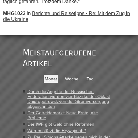
täglich gefahren. Trotzdem Danke.“
MHG1023
in
Berichte und Reisetipps • Re: Mit dem Zug in
die Ukraine
„
Der Link zum Anbieter ist ja da.
Meistaufgerufene
Ist korrekt, aber ich finde man hätte trotzdem im Text gleich
darauf hinweisen können.
Artikel
War aber nicht "böse" gemeint ...
Bis jetzt sind die Tickets auch noch nicht auf der Webseite
buchbar - warum auch immer ...
Monat
Woche
Tag
Hab´s versucht - bekomme aber immer angezeigt "auf dieser
Strecke fahren wir nicht"
Durch die Angriffe der Russischen
Föderation wurden vier Bezirke der Oblast
Dnipropetrowsk von der Stromversorgung
abgeschnitten
“
Der Getreidemarkt: Neue Ernte, alte
Probleme
MHG1023
in
Berichte und Reisetipps • Re: Mit dem Zug in
Der IWF gibt Geld ohne Reformen
die Ukraine
Warum stürzt die Hrywnja ab?
„Man sollte aber explizit dazu schreiben, daß es ein Zug von
Zu Paul Simons Attacke gegen mich in der