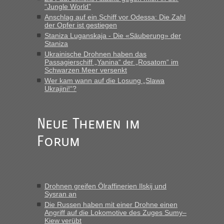
LeoExpress ist - und nur auf deren Webseite kann man die
“Jungle World”
Fahrkarten kaufen. Zumindest ist es die erste Umsteigefreie
Anschlag auf ein Schiff vor Odessa: Die Zahl
Verbindung von Deutschland...“
der Opfer ist gestiegen
Staniza Luganskaja - Die «Säuberung» der
Staniza
Eric
in
Recht, Visa und Dokumente • Re: Deklaration
gebrauchter Kleidung beim Zoll
Ukrainische Drohnen haben das
Passagierschiff „Yanina“ der „Rosatom“ im
„Vielen Dank, mit einem Briefchen meiner Frau im Gepäck
Schwarzen Meer versenkt
gab es keine Probleme“
Wer kam wann auf die Losung „Slawa
Ukrajini!“?
Anuleb
in
Recht, Visa und Dokumente • Re: Seit Anfang
des Jahres haben die Zollbeamten Verstöße im Wert von
fast 11 Milliarden aufgedeckt
Neue Themen im
„Am besten wäre natürlich, wenn die Frau mit dabei ist.
Forum
Alleinreisende Männer stehen schließlich immer unter
Verdacht.“
Frank
in
Recht, Visa und Dokumente • Re: Seit Anfang des
Jahres haben die Zollbeamten Verstöße im Wert von fast 11
Drohnen greifen Ölraffinerien Ilskij und
Milliarden aufgedeckt
Sysran an
„Kein Zoll. Du musst an sich nur sagen dass das privat ist
Die Russen haben mit einer Drohne einen
und du nicht damit handeln willst. So lange das nicht
Angriff auf die Lokomotive des Zuges Sumy–
Kiew verübt
Originalverpackt ist und ersichlich das nicht neu sollte es