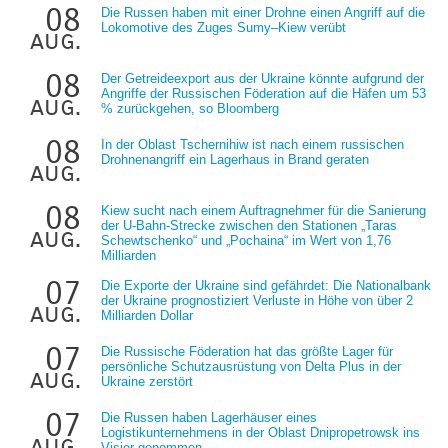
08
Die Russen haben mit einer Drohne einen Angriff auf die
Lokomotive des Zuges Sumy–Kiew verübt
aug.
08
Der Getreideexport aus der Ukraine könnte aufgrund der
Angriffe der Russischen Föderation auf die Häfen um 53
aug.
% zurückgehen, so Bloomberg
08
In der Oblast Tschernihiw ist nach einem russischen
Drohnenangriff ein Lagerhaus in Brand geraten
aug.
08
Kiew sucht nach einem Auftragnehmer für die Sanierung
der U-Bahn-Strecke zwischen den Stationen „Taras
aug.
Schewtschenko“ und „Pochaina“ im Wert von 1,76
Milliarden
07
Die Exporte der Ukraine sind gefährdet: Die Nationalbank
der Ukraine prognostiziert Verluste in Höhe von über 2
aug.
Milliarden Dollar
07
Die Russische Föderation hat das größte Lager für
persönliche Schutzausrüstung von Delta Plus in der
aug.
Ukraine zerstört
07
Die Russen haben Lagerhäuser eines
Logistikunternehmens in der Oblast Dnipropetrowsk ins
aug.
Visier genommen