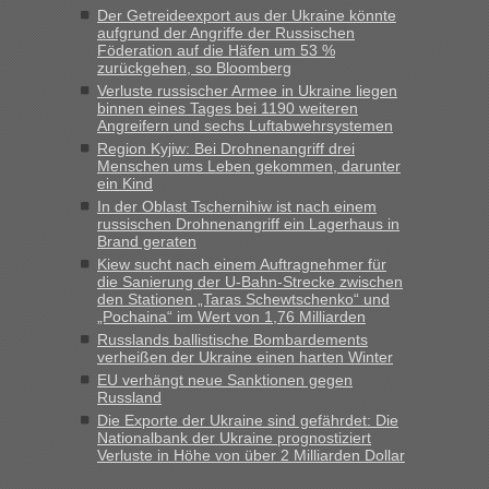
Der Getreideexport aus der Ukraine könnte
keine Probleme geben“
aufgrund der Angriffe der Russischen
Föderation auf die Häfen um 53 %
Eric
in
Recht, Visa und Dokumente • Deklaration
zurückgehen, so Bloomberg
gebrauchter Kleidung beim Zoll
Verluste russischer Armee in Ukraine liegen
binnen eines Tages bei 1190 weiteren
„Hallo Leute, ich weiß nicht, ob ich hier richtig bin mit meiner
Angreifern und sechs Luftabwehrsystemen
Anfrage. Ich möchte 4 Umzugskartons mit gebrauchter
Region Kyjiw: Bei Drohnenangriff drei
Straßen Kleidung bei der Einreise in die Ukraine
Menschen ums Leben gekommen, darunter
mitnehmen. Es ist gebrauchte Kleidung...“
ein Kind
In der Oblast Tschernihiw ist nach einem
lev
in
Berichte und Reisetipps • Re: An welchem
russischen Drohnenangriff ein Lagerhaus in
Grenzübergang zwischen Polen und der Ukraine geht es am
Brand geraten
schnellsten?
Kiew sucht nach einem Auftragnehmer für
die Sanierung der U-Bahn-Strecke zwischen
„Wir sind mit unserem Wohnmobil, wie geplant am Montag
den Stationen „Taras Schewtschenko“ und
15.6. in Krakovets rüber. Sehr zeitig los gegen 5 Uhr in der
„Pochaina“ im Wert von 1,76 Milliarden
Früh. Mit sehr sehr wenig Verkehr, super bis zur Grenze. Nur
Russlands ballistische Bombardements
8 PKW vor der Schranke....“
verheißen der Ukraine einen harten Winter
EU verhängt neue Sanktionen gegen
Frank
in
Berichte und Reisetipps • Re: An welchem
Russland
Grenzübergang zwischen Polen und der Ukraine geht es am
Die Exporte der Ukraine sind gefährdet: Die
schnellsten?
Nationalbank der Ukraine prognostiziert
Verluste in Höhe von über 2 Milliarden Dollar
„Gestern 6 Stunden warten vor der Grenze Richtung Polen
in Krakowez mit dem Kleinbus. Abfertigung ging dann