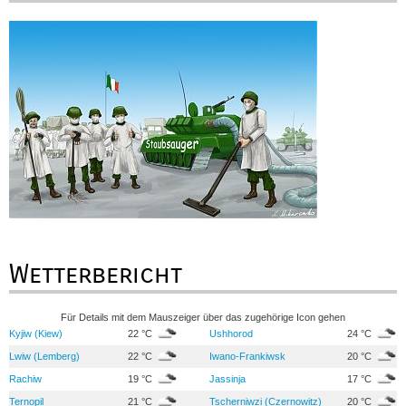
Wetterbericht
Für Details mit dem Mauszeiger über das zugehörige Icon gehen
Kyjiw (Kiew)
22 °C
Ushhorod
24 °C
Lwiw (Lemberg)
22 °C
Iwano-Frankiwsk
20 °C
Rachiw
19 °C
Jassinja
17 °C
Ternopil
21 °C
Tscherniwzi (Czernowitz)
20 °C