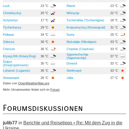
Luzk
23 °C
Riwne
23 °C
Chmelnyzkyj
20 °C
Winnyzja
22 °C
Schytomyr
17 °C
Tschernihiw (Tschernigow)
18 °C
Tscherkassy
29 °C
Kropywnyzkyj (Kirowograd)
31 °C
Poltawa
34 °C
Sumy
29 °C
Odessa
30 °C
Mykolajiw (Nikolajew)
33 °C
Cherson
36 °C
Charkiw (Charkow)
33 °C
Saporischschja
Krywyj Rih (Kriwoj Rog)
36 °C
37 °C
(Saporoschje)
Dnipro
35 °C
Donezk
33 °C
(Dnepropetrowsk)
Luhansk (Lugansk)
35 °C
Simferopol
33 °C
Sewastopol
26 °C
Jalta
27 °C
Daten von
OpenWeatherMap.org
Mehr Ukrainewetter findet sich im
Forum
Forumsdiskussionen
julib77
in
Berichte und Reisetipps • Re: Mit dem Zug in die
Ukraine