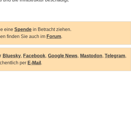
Sie eine
Spende
in Betracht ziehen.
en finden Sie auch im
Forum
.
er
Bluesky
,
Facebook
,
Google News
,
Mastodon
,
Telegram
,
chentlich per
E-Mail
.