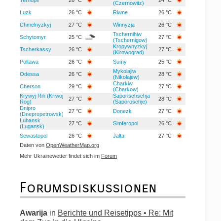
(Czernowitz)
Luzk
26 °C
Riwne
26 °C
Chmelnyzkyj
27 °C
Winnyzja
26 °C
Tschernihiw
Schytomyr
25 °C
27 °C
(Tschernigow)
Kropywnyzkyj
Tscherkassy
26 °C
27 °C
(Kirowograd)
Poltawa
26 °C
Sumy
25 °C
Mykolajiw
Odessa
26 °C
28 °C
(Nikolajew)
Charkiw
Cherson
29 °C
27 °C
(Charkow)
Krywyj Rih (Kriwoj
Saporischschja
27 °C
28 °C
Rog)
(Saporoschje)
Dnipro
27 °C
Donezk
27 °C
(Dnepropetrowsk)
Luhansk
27 °C
Simferopol
26 °C
(Lugansk)
Sewastopol
26 °C
Jalta
27 °C
Daten von
OpenWeatherMap.org
Mehr Ukrainewetter findet sich im
Forum
Forumsdiskussionen
Awarija
in
Berichte und Reisetipps • Re: Mit