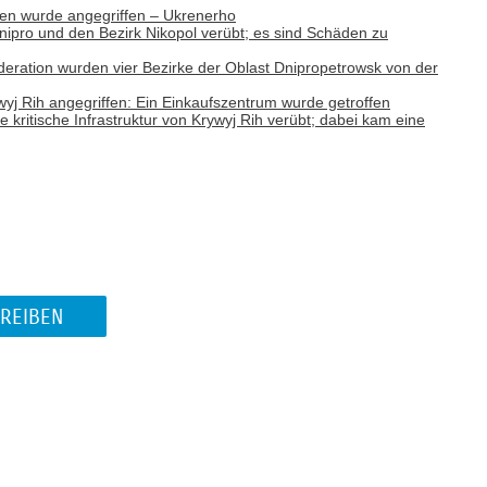
nen wurde angegriffen – Ukrenerho
nipro und den Bezirk Nikopol verübt; es sind Schäden zu
deration wurden vier Bezirke der Oblast Dnipropetrowsk von der
j Rih angegriffen: Ein Einkaufszentrum wurde getroffen
e kritische Infrastruktur von Krywyj Rih verübt; dabei kam eine
REIBEN