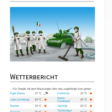
Wetterbericht
Für Details mit dem Mauszeiger über das zugehörige Icon gehen
Kyjiw (Kiew)
27 °C
Ushhorod
24 °C
Iwano-
Lwiw (Lemberg)
24 °C
24 °C
Frankiwsk
Rachiw
19 °C
Jassinja
20 °C
Tscherniwzi
Ternopil
26 °C
24 °C