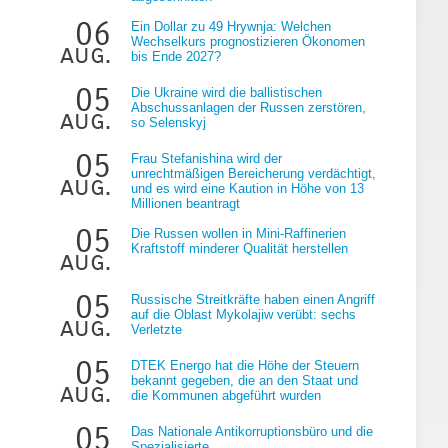
06
Ein Dollar zu 49 Hrywnja: Welchen
Wechselkurs prognostizieren Ökonomen
aug.
bis Ende 2027?
05
Die Ukraine wird die ballistischen
Abschussanlagen der Russen zerstören,
aug.
so Selenskyj
05
Frau Stefanishina wird der
g
unrechtmäßigen Bereicherung verdächtigt,
aug.
und es wird eine Kaution in Höhe von 13
Millionen beantragt
05
Die Russen wollen in Mini-Raffinerien
Kraftstoff minderer Qualität herstellen
aug.
05
Russische Streitkräfte haben einen Angriff
auf die Oblast Mykolajiw verübt: sechs
aug.
Verletzte
05
DTEK Energo hat die Höhe der Steuern
bekannt gegeben, die an den Staat und
aug.
die Kommunen abgeführt wurden
05
Das Nationale Antikorruptionsbüro und die
Spezialisierte