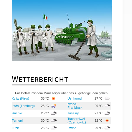
Wetterbericht
Für Details mit dem Mauszeiger über das zugehörige Icon gehen
Kyjiw (Kiew)
33 °C
Ushhorod
27 °C
Iwano-
Lwiw (Lemberg)
23 °C
29 °C
Frankiwsk
Rachiw
25 °C
Jassinja
27 °C
Tscherniwzi
Ternopil
30 °C
32 °C
(Czernowitz)
Luzk
26 °C
Riwne
29 °C