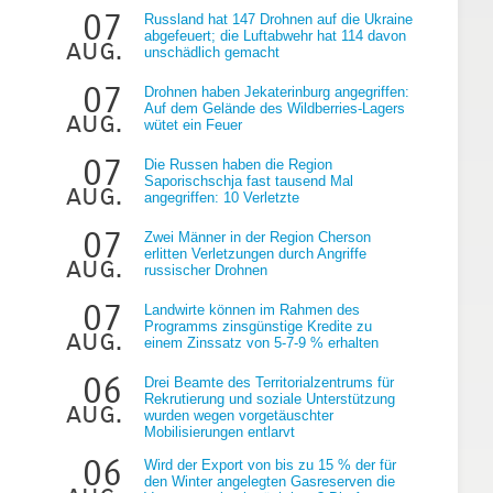
07
Russland hat 147 Drohnen auf die Ukraine
abgefeuert; die Luftabwehr hat 114 davon
aug.
unschädlich gemacht
07
Drohnen haben Jekaterinburg angegriffen:
Auf dem Gelände des Wildberries-Lagers
aug.
wütet ein Feuer
07
Die Russen haben die Region
Saporischschja fast tausend Mal
e
aug.
angegriffen: 10 Verletzte
07
Zwei Männer in der Region Cherson
erlitten Verletzungen durch Angriffe
aug.
russischer Drohnen
07
Landwirte können im Rahmen des
Programms zinsgünstige Kredite zu
aug.
einem Zinssatz von 5-7-9 % erhalten
06
Drei Beamte des Territorialzentrums für
Rekrutierung und soziale Unterstützung
aug.
wurden wegen vorgetäuschter
Mobilisierungen entlarvt
06
Wird der Export von bis zu 15 % der für
den Winter angelegten Gasreserven die