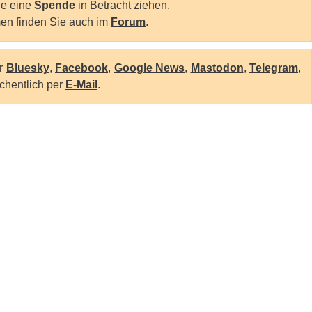
Sie eine
Spende
in Betracht ziehen.
en finden Sie auch im
Forum
.
er
Bluesky
,
Facebook
,
Google News
,
Mastodon
,
Telegram
,
chentlich per
E-Mail
.