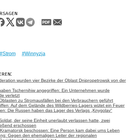
rsagen
Strom
Winnyzja
eren:
deration wurden vier Bezirke der Oblast Dnipropetrowsk von der
haben Tschernihiw angegriffen: Ein Unternehmen wurde
de verletzt
f Oblasten zu Stromausfällen bei den Verbrauchern geführt
ffen: Auf dem Gelände des Wildberries-Lagers wütet ein Feuer
en: Die Russen haben das Lager des Verlags „Knygolav“
oldat, der seine Einheit unerlaubt verlassen hatte, zwei
ließend erschossen
 Kramatorsk beschossen: Eine Person kam dabei ums Leben
ung: Gegen den ehemaligen Leiter der regionalen