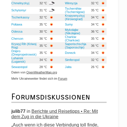
Chmelnyzkyj
32 °C
Winnyzja
32 °C
Tschernihiw
Schytomyr
31 °C
35 °C
(Tschernigow)
Kropywnyzkyj
Tscherkassy
32 °C
34 °C
(Kirowograd)
Poltawa
35 °C
Sumy
34 °C
Mykolajiw
Odessa
30 °C
36 °C
(Nikolajew)
Charkiw
Cherson
36 °C
35 °C
(Charkow)
Krywyj Rih (Kriwoj
Saporischschja
35 °C
36 °C
Rog)
(Saporoschje)
Dnipro
35 °C
Donezk
34 °C
(Dnepropetrowsk)
Luhansk
34 °C
Simferopol
32 °C
(Lugansk)
Sewastopol
28 °C
Jalta
26 °C
Daten von
OpenWeatherMap.org
Mehr Ukrainewetter findet sich im
Forum
Forumsdiskussionen
julib77
in
Berichte und Reisetipps • Re: Mit
dem Zug in die Ukraine
„Auch wenn ich diese Verbindung toll finde,