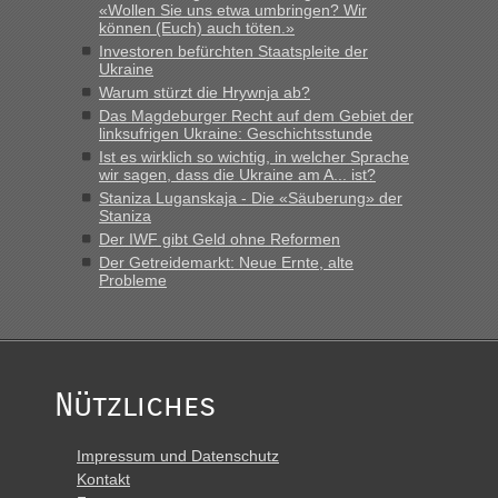
vor mir, bin sonst der Erste oder Zweite, egal, nach ca 20
«Wollen Sie uns etwa umbringen? Wir
Minuten wurde dann die nächste Welle...“
können (Euch) auch töten.»
Investoren befürchten Staatspleite der
lev
in
Berichte und Reisetipps • Re: An welchem
Ukraine
Grenzübergang zwischen Polen und der Ukraine geht es am
Warum stürzt die Hrywnja ab?
schnellsten?
Das Magdeburger Recht auf dem Gebiet der
linksufrigen Ukraine: Geschichtsstunde
„Derzeit, ist es überall sehr voll an den Grenzen Ukraine/
Ist es wirklich so wichtig, in welcher Sprache
Polen. Zb. Krakovets 100 PKW ca. 10 h Wartezeit. Wollen
wir sagen, dass die Ukraine am A... ist?
Montag rüber, versuchen es sehr früh.“
Staniza Luganskaja - Die «Säuberung» der
Staniza
Der IWF gibt Geld ohne Reformen
Der Getreidemarkt: Neue Ernte, alte
Probleme
Nützliches
Impressum und Datenschutz
Kontakt