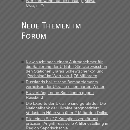
Wer kam wann auf die Losung „Slawa
Ukrajini!“?
Anuleb
in
Recht, Visa und Dokumente • Re: Seit Anfang
des Jahres haben die Zollbeamten Verstöße im Wert von
fast 11 Milliarden aufgedeckt
Neue Themen im
„Am besten wäre natürlich, wenn die Frau mit dabei ist.
Forum
Alleinreisende Männer stehen schließlich immer unter
Verdacht.“
Frank
in
Recht, Visa und Dokumente • Re: Seit Anfang des
Jahres haben die Zollbeamten Verstöße im Wert von fast 11
Kiew sucht nach einem Auftragnehmer für
Milliarden aufgedeckt
die Sanierung der U-Bahn-Strecke zwischen
den Stationen „Taras Schewtschenko“ und
„Kein Zoll. Du musst an sich nur sagen dass das privat ist
„Pochaina“ im Wert von 1,76 Milliarden
und du nicht damit handeln willst. So lange das nicht
Russlands ballistische Bombardements
Originalverpackt ist und ersichlich das nicht neu sollte es
verheißen der Ukraine einen harten Winter
keine Probleme geben“
EU verhängt neue Sanktionen gegen
Russland
Eric
in
Recht, Visa und Dokumente • Deklaration
Die Exporte der Ukraine sind gefährdet: Die
gebrauchter Kleidung beim Zoll
Nationalbank der Ukraine prognostiziert
Verluste in Höhe von über 2 Milliarden Dollar
„Hallo Leute, ich weiß nicht, ob ich hier richtig bin mit meiner
Pilot eines Su-27-Kampfjets zerstört mit
Anfrage. Ich möchte 4 Umzugskartons mit gebrauchter
präzisem Angriff russische Artilleriestellung in
Straßen Kleidung bei der Einreise in die Ukraine
Region Saporischschja