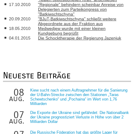
17.10.2010
"Regionale" behindern scheinbar Anreise von
Delegierten zum Parteikongress von
"Batkiwschtschyna"
20.09.2010
"BJuT-Batkiwschtschyna" schließt weitere
Abgeordnete aus der Fraktion aus
18.05.2010
Medwedjew wurde mit einer kleinen
Kundgebung begrüßt
04.01.2015
Die Schocktherapie der Regierung Jazenjuk
Neueste Beiträge
08
Kiew sucht nach einem Auftragnehmer für die Sanierung
der U-Bahn-Strecke zwischen den Stationen „Taras
aug.
Schewtschenko“ und „Pochaina“ im Wert von 1,76
Milliarden
07
Die Exporte der Ukraine sind gefährdet: Die Nationalbank
der Ukraine prognostiziert Verluste in Höhe von über 2
aug.
Milliarden Dollar
Die Russische Föderation hat das größte Lager für