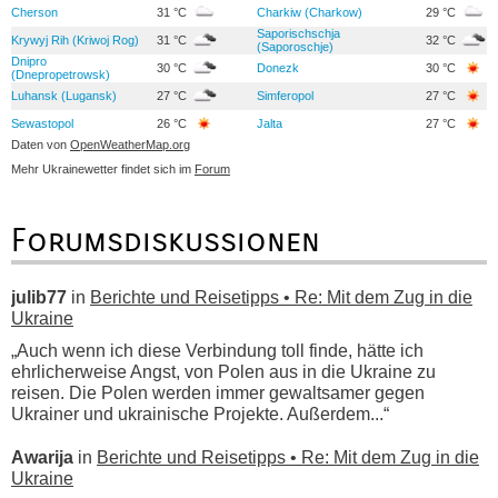
Cherson
31 °C
Charkiw (Charkow)
29 °C
Saporischschja
Krywyj Rih (Kriwoj Rog)
31 °C
32 °C
(Saporoschje)
Dnipro
30 °C
Donezk
30 °C
(Dnepropetrowsk)
Luhansk (Lugansk)
27 °C
Simferopol
27 °C
Sewastopol
26 °C
Jalta
27 °C
Daten von
OpenWeatherMap.org
Mehr Ukrainewetter findet sich im
Forum
Forumsdiskussionen
julib77
in
Berichte und Reisetipps • Re: Mit dem Zug in die
Ukraine
„Auch wenn ich diese Verbindung toll finde, hätte ich
ehrlicherweise Angst, von Polen aus in die Ukraine zu
reisen. Die Polen werden immer gewaltsamer gegen
Ukrainer und ukrainische Projekte. Außerdem...“
Awarija
in
Berichte und Reisetipps • Re: Mit dem Zug in die
Ukraine