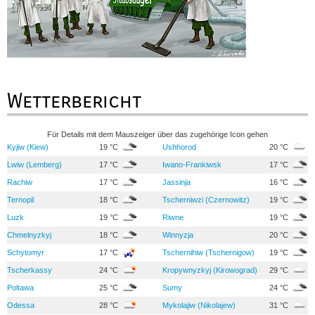
Wetterbericht
Für Details mit dem Mauszeiger über das zugehörige Icon gehen
Kyjiw (Kiew)
19 °C
Ushhorod
20 °C
Lwiw (Lemberg)
17 °C
Iwano-Frankiwsk
17 °C
Rachiw
17 °C
Jassinja
16 °C
Ternopil
18 °C
Tscherniwzi (Czernowitz)
19 °C
Luzk
19 °C
Riwne
19 °C
Chmelnyzkyj
18 °C
Winnyzja
20 °C
Schytomyr
17 °C
Tschernihiw (Tschernigow)
19 °C
Tscherkassy
24 °C
Kropywnyzkyj (Kirowograd)
29 °C
Poltawa
25 °C
Sumy
24 °C
Odessa
28 °C
Mykolajiw (Nikolajew)
31 °C