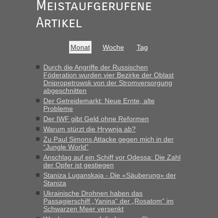
Meistaufgerufene
Ist korrekt, aber ich finde man hätte trotzdem im Text gleich
darauf hinweisen können.
Artikel
War aber nicht "böse" gemeint ...
Bis jetzt sind die Tickets auch noch nicht auf der Webseite
buchbar - warum auch immer ...
Monat
Woche
Tag
Hab´s versucht - bekomme aber immer angezeigt "auf dieser
Strecke fahren wir nicht"
Durch die Angriffe der Russischen
Föderation wurden vier Bezirke der Oblast
Dnipropetrowsk von der Stromversorgung
abgeschnitten
“
Der Getreidemarkt: Neue Ernte, alte
Probleme
MHG1023
in
Berichte und Reisetipps • Re: Mit dem Zug in
Der IWF gibt Geld ohne Reformen
die Ukraine
Warum stürzt die Hrywnja ab?
„Man sollte aber explizit dazu schreiben, daß es ein Zug von
Zu Paul Simons Attacke gegen mich in der
LeoExpress ist - und nur auf deren Webseite kann man die
“Jungle World”
Fahrkarten kaufen. Zumindest ist es die erste Umsteigefreie
Anschlag auf ein Schiff vor Odessa: Die Zahl
Verbindung von Deutschland...“
der Opfer ist gestiegen
Staniza Luganskaja - Die «Säuberung» der
Staniza
Eric
in
Recht, Visa und Dokumente • Re: Deklaration
gebrauchter Kleidung beim Zoll
Ukrainische Drohnen haben das
Passagierschiff „Yanina“ der „Rosatom“ im
„Vielen Dank, mit einem Briefchen meiner Frau im Gepäck
Schwarzen Meer versenkt
gab es keine Probleme“