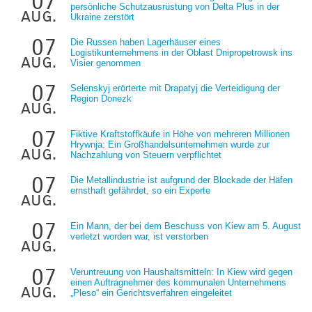
07
persönliche Schutzausrüstung von Delta Plus in der
aug.
Ukraine zerstört
07
Die Russen haben Lagerhäuser eines
Logistikunternehmens in der Oblast Dnipropetrowsk ins
aug.
Visier genommen
07
Selenskyj erörterte mit Drapatyj die Verteidigung der
Region Donezk
aug.
07
Fiktive Kraftstoffkäufe in Höhe von mehreren Millionen
Hrywnja: Ein Großhandelsunternehmen wurde zur
aug.
Nachzahlung von Steuern verpflichtet
07
Die Metallindustrie ist aufgrund der Blockade der Häfen
ernsthaft gefährdet, so ein Experte
aug.
07
Ein Mann, der bei dem Beschuss von Kiew am 5. August
verletzt worden war, ist verstorben
aug.
07
Veruntreuung von Haushaltsmitteln: In Kiew wird gegen
einen Auftragnehmer des kommunalen Unternehmens
aug.
„Pleso“ ein Gerichtsverfahren eingeleitet