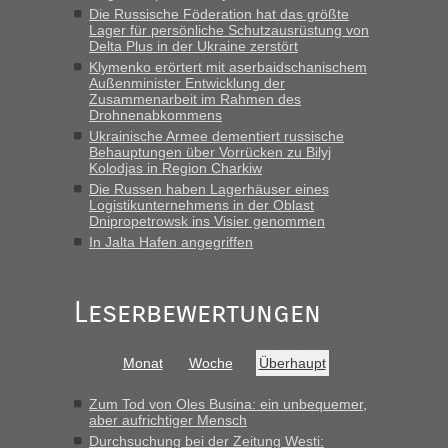
mitnehmen. Es ist gebrauchte Kleidung...“
Die Russische Föderation hat das größte
Lager für persönliche Schutzausrüstung von
lev
in
Berichte und Reisetipps • Re: An welchem
Delta Plus in der Ukraine zerstört
Grenzübergang zwischen Polen und der Ukraine geht es am
Klymenko erörtert mit aserbaidschanischem
schnellsten?
Außenminister Entwicklung der
Zusammenarbeit im Rahmen des
„Wir sind mit unserem Wohnmobil, wie geplant am Montag
Drohnenabkommens
15.6. in Krakovets rüber. Sehr zeitig los gegen 5 Uhr in der
Ukrainische Armee dementiert russische
Früh. Mit sehr sehr wenig Verkehr, super bis zur Grenze. Nur
Behauptungen über Vorrücken zu Bilyj
8 PKW vor der Schranke....“
Kolodjas in Region Charkiw
Die Russen haben Lagerhäuser eines
Frank
in
Berichte und Reisetipps • Re: An welchem
Logistikunternehmens in der Oblast
Grenzübergang zwischen Polen und der Ukraine geht es am
Dnipropetrowsk ins Visier genommen
schnellsten?
In Jalta Hafen angegriffen
„Gestern 6 Stunden warten vor der Grenze Richtung Polen
in Krakowez mit dem Kleinbus. Abfertigung ging dann
Leserbewertungen
schnell da auch Passagiere mit EU-Pass dabei waren“
Bernd D-UA
in
Berichte und Reisetipps • Re: An welchem
Monat
Woche
Überhaupt
Grenzübergang zwischen Polen und der Ukraine geht es am
schnellsten?
Zum Tod von Oles Busina: ein unbequemer,
„Bin am Montag 15.6.26 um 8 Uhr in Urgyniw ausgereist,
aber aufrichtiger Mensch
das erste Mal an einem Montagmorgen ca. 15 Fahrzeuge
Durchsuchung bei der Zeitung Westi: