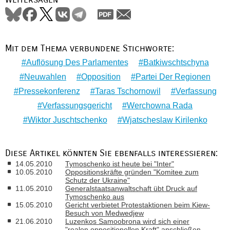
Mit dem Thema verbundene Stichworte:
Auflösung Des Parlamentes
Batkiwschtschyna
Neuwahlen
Opposition
Partei Der Regionen
Pressekonferenz
Taras Tschornowil
Verfassung
Verfassungsgericht
Werchowna Rada
Wiktor Juschtschenko
Wjatscheslaw Kirilenko
Diese Artikel könnten Sie ebenfalls interessieren:
14.05.2010
Tymoschenko ist heute bei "Inter"
10.05.2010
Oppositionskräfte gründen "Komitee zum
Schutz der Ukraine"
11.05.2010
Generalstaatsanwaltschaft übt Druck auf
Tymoschenko aus
15.05.2010
Gericht verbietet Protestaktionen beim Kiew-
Besuch von Medwedjew
21.06.2010
Luzenkos Samoobrona wird sich einer
"realen oppositionellen Kraft" anschließen