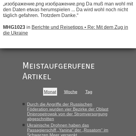
„изображение.png изображение.png Da muß man wohl mit
den Daten etwas herumspielen ... Da wird wohl noch nicht
täglich gefahren. Trotzdem Danke.“
MHG1023
in
Berichte und Reisetipps • Re: Mit dem Zug in
die Ukraine
„
Der Link zum Anbieter ist ja da.
Meistaufgerufene
Ist korrekt, aber ich finde man hätte trotzdem im Text gleich
darauf hinweisen können.
Artikel
War aber nicht "böse" gemeint ...
Bis jetzt sind die Tickets auch noch nicht auf der Webseite
buchbar - warum auch immer ...
Monat
Woche
Tag
Hab´s versucht - bekomme aber immer angezeigt "auf dieser
Strecke fahren wir nicht"
Durch die Angriffe der Russischen
Föderation wurden vier Bezirke der Oblast
Dnipropetrowsk von der Stromversorgung
abgeschnitten
“
Ukrainische Drohnen haben das
Passagierschiff „Yanina“ der „Rosatom“ im
MHG1023
in
Berichte und Reisetipps • Re: Mit dem Zug in
Schwarzen Meer versenkt