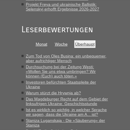
Projekt Freya und ukrainische Ballistik:
„Gestern 6 Stunden warten vor der Grenze Richtung Polen
Selenskyj erhofft Ergebnisse 2026-2027
in Krakowez mit dem Kleinbus. Abfertigung ging dann
schnell da auch Passagiere mit EU-Pass dabei waren“
Leserbewertungen
Bernd D-UA
in
Berichte und Reisetipps • Re: An welchem
Grenzübergang zwischen Polen und der Ukraine geht es am
schnellsten?
Monat
Woche
Überhaupt
„Bin am Montag 15.6.26 um 8 Uhr in Urgyniw ausgereist,
das erste Mal an einem Montagmorgen ca. 15 Fahrzeuge
Zum Tod von Oles Busina: ein unbequemer,
vor mir, bin sonst der Erste oder Zweite, egal, nach ca 20
aber aufrichtiger Mensch
Minuten wurde dann die nächste Welle...“
Durchsuchung bei der Zeitung Westi:
«Wollen Sie uns etwa umbringen? Wir
können (Euch) auch töten.»
lev
in
Berichte und Reisetipps • Re: An welchem
Investoren befürchten Staatspleite der
Grenzübergang zwischen Polen und der Ukraine geht es am
Ukraine
schnellsten?
Warum stürzt die Hrywnja ab?
„Derzeit, ist es überall sehr voll an den Grenzen Ukraine/
Das Magdeburger Recht auf dem Gebiet der
Polen. Zb. Krakovets 100 PKW ca. 10 h Wartezeit. Wollen
linksufrigen Ukraine: Geschichtsstunde
Montag rüber, versuchen es sehr früh.“
Ist es wirklich so wichtig, in welcher Sprache
wir sagen, dass die Ukraine am A... ist?
Staniza Luganskaja - Die «Säuberung» der
Staniza