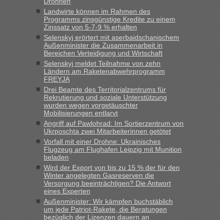
Drohnen
„Kein Zoll. Du musst an sich nur sagen dass das privat ist
und du nicht damit handeln willst. So lange das nicht
Landwirte können im Rahmen des
Programms zinsgünstige Kredite zu einem
Originalverpackt ist und ersichlich das nicht neu sollte es
Zinssatz von 5-7-9 % erhalten
keine Probleme geben“
Selenskyj erörtert mit aserbaidschanischem
Außenminister die Zusammenarbeit in
Eric
in
Recht, Visa und Dokumente • Deklaration
Bereichen Verteidigung und Wirtschaft
gebrauchter Kleidung beim Zoll
Selenskyj meldet Teilnahme von zehn
Ländern am Raketenabwehrprogramm
„Hallo Leute, ich weiß nicht, ob ich hier richtig bin mit meiner
FREYJA
Anfrage. Ich möchte 4 Umzugskartons mit gebrauchter
Drei Beamte des Territorialzentrums für
Straßen Kleidung bei der Einreise in die Ukraine
Rekrutierung und soziale Unterstützung
mitnehmen. Es ist gebrauchte Kleidung...“
wurden wegen vorgetäuschter
Mobilisierungen entlarvt
lev
in
Berichte und Reisetipps • Re: An welchem
Angriff auf Pawlohrad: Im Sortierzentrum von
Grenzübergang zwischen Polen und der Ukraine geht es am
Ukrposchta zwei Mitarbeiterinnen getötet
schnellsten?
Vorfall mit einer Drohne: Ukrainisches
Flugzeug am Flughafen Leipzig mit Munition
„Wir sind mit unserem Wohnmobil, wie geplant am Montag
beladen
15.6. in Krakovets rüber. Sehr zeitig los gegen 5 Uhr in der
Wird der Export von bis zu 15 % der für den
Früh. Mit sehr sehr wenig Verkehr, super bis zur Grenze. Nur
Winter angelegten Gasreserven die
8 PKW vor der Schranke....“
Versorgung beeinträchtigen? Die Antwort
eines Experten
Frank
in
Berichte und Reisetipps • Re: An welchem
Außenminister: Wir kämpfen buchstäblich
Grenzübergang zwischen Polen und der Ukraine geht es am
um jede Patriot-Rakete, die Beratungen
bezüglich der Lizenzen dauern an
schnellsten?