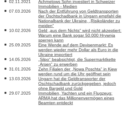
02.11.2021
Achmetows Sohn investiert in Schweizer
Immobilien - Medien
07.03.2026
Nach der Entführung von Geldtransporten
der Oschtschadbank in Ungarn empfahl die
Nationalbank der Ukraine, „Risikoländer zu
meiden“
10.02.2026
Geld „aus dem Nichts“ wird nicht akzeptiert:
Warum eine Bank sogar 50.000 Hrywnja
sperren kann
25.09.2025
Eine Wende auf dem Devisenmarkt: Es
werden wieder mehr Dollar als Euro in die
Ukraine importiert
14.05.2026
„Silpo“ beabsichtigt, die Supermarktkette
„Arsen“ zu erwerben
31.01.2026
Zehn Filialen der „Nowa Poschta“ in Kiew
werden rund um die Uhr geöffnet sein
13.03.2026
Ungarn hat die Geldtransporter der
Oschtschadbank zurückgegeben, jedoch
ohne Bargeld und Gold
29.07.2025
Immobilien, Yachten und ein Flugzeug:
ARMA hat das Millionenvermögen eines
Beamten entdeckt