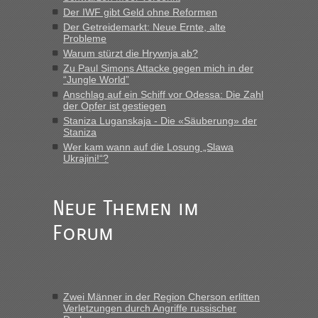
die Ukraine
Der IWF gibt Geld ohne Reformen
Der Getreidemarkt: Neue Ernte, alte
„Man sollte aber explizit dazu schreiben, daß es ein Zug von
Probleme
LeoExpress ist - und nur auf deren Webseite kann man die
Warum stürzt die Hrywnja ab?
Fahrkarten kaufen. Zumindest ist es die erste Umsteigefreie
Verbindung von Deutschland...“
Zu Paul Simons Attacke gegen mich in der
“Jungle World”
Anschlag auf ein Schiff vor Odessa: Die Zahl
Eric
in
Recht, Visa und Dokumente • Re: Deklaration
der Opfer ist gestiegen
gebrauchter Kleidung beim Zoll
Staniza Luganskaja - Die «Säuberung» der
„Vielen Dank, mit einem Briefchen meiner Frau im Gepäck
Staniza
gab es keine Probleme“
Wer kam wann auf die Losung „Slawa
Ukrajini!“?
Anuleb
in
Recht, Visa und Dokumente • Re: Seit Anfang
des Jahres haben die Zollbeamten Verstöße im Wert von
fast 11 Milliarden aufgedeckt
Neue Themen im
„Am besten wäre natürlich, wenn die Frau mit dabei ist.
Forum
Alleinreisende Männer stehen schließlich immer unter
Verdacht.“
Frank
in
Recht, Visa und Dokumente • Re: Seit Anfang des
Jahres haben die Zollbeamten Verstöße im Wert von fast 11
Zwei Männer in der Region Cherson erlitten
Milliarden aufgedeckt
Verletzungen durch Angriffe russischer