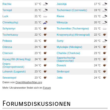
Rachiw
17 °C
Jassinja
17 °C
Ternopil
21 °C
Tscherniwzi (Czernowitz)
19 °C
Luzk
21 °C
Riwne
21 °C
Chmelnyzkyj
21 °C
Winnyzja
20 °C
Schytomyr
21 °C
Tschernihiw (Tschernigow)
21 °C
Tscherkassy
22 °C
Kropywnyzkyj (Kirowograd)
22 °C
Poltawa
21 °C
Sumy
20 °C
Odessa
24 °C
Mykolajiw (Nikolajew)
24 °C
Cherson
23 °C
Charkiw (Charkow)
23 °C
Saporischschja
Krywyj Rih (Kriwoj Rog)
24 °C
23 °C
(Saporoschje)
Dnipro
24 °C
Donezk
24 °C
(Dnepropetrowsk)
Luhansk (Lugansk)
23 °C
Simferopol
21 °C
Sewastopol
23 °C
Jalta
24 °C
Daten von
OpenWeatherMap.org
Mehr Ukrainewetter findet sich im
Forum
Forumsdiskussionen