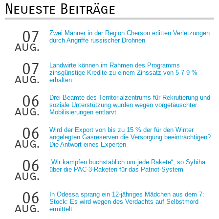
Neueste Beiträge
07
Zwei Männer in der Region Cherson erlitten Verletzungen
durch Angriffe russischer Drohnen
aug.
07
Landwirte können im Rahmen des Programms
zinsgünstige Kredite zu einem Zinssatz von 5-7-9 %
aug.
erhalten
06
Drei Beamte des Territorialzentrums für Rekrutierung und
soziale Unterstützung wurden wegen vorgetäuschter
aug.
Mobilisierungen entlarvt
06
Wird der Export von bis zu 15 % der für den Winter
angelegten Gasreserven die Versorgung beeinträchtigen?
aug.
Die Antwort eines Experten
06
„Wir kämpfen buchstäblich um jede Rakete“, so Sybiha
über die PAC-3-Raketen für das Patriot-System
aug.
06
In Odessa sprang ein 12-jähriges Mädchen aus dem 7:
Stock: Es wird wegen des Verdachts auf Selbstmord
aug.
ermittelt