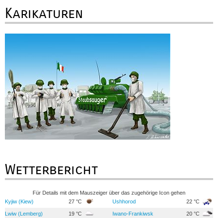
Karikaturen
Wetterbericht
Für Details mit dem Mauszeiger über das zugehörige Icon gehen
Kyjiw (Kiew)
27 °C
Ushhorod
22 °C
Lwiw (Lemberg)
19 °C
Iwano-Frankiwsk
20 °C