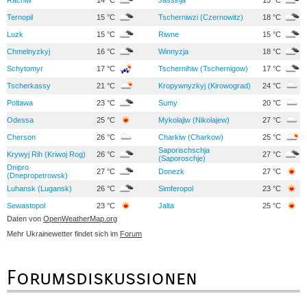
Ternopil
15 °C
Tscherniwzi (Czernowitz)
18 °C
Luzk
15 °C
Riwne
15 °C
Chmelnyzkyj
16 °C
Winnyzja
18 °C
Schytomyr
17 °C
Tschernihiw (Tschernigow)
17 °C
Tscherkassy
21 °C
Kropywnyzkyj (Kirowograd)
24 °C
Poltawa
23 °C
Sumy
20 °C
Odessa
25 °C
Mykolajiw (Nikolajew)
27 °C
Cherson
26 °C
Charkiw (Charkow)
25 °C
Saporischschja
Krywyj Rih (Kriwoj Rog)
26 °C
27 °C
(Saporoschje)
Dnipro
27 °C
Donezk
27 °C
(Dnepropetrowsk)
Luhansk (Lugansk)
26 °C
Simferopol
23 °C
Sewastopol
23 °C
Jalta
25 °C
Daten von
OpenWeatherMap.org
Mehr Ukrainewetter findet sich im
Forum
Forumsdiskussionen