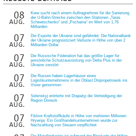
08
Kiew sucht nach einem Auftragnehmer für die Sanierung
der U-Bahn-Strecke zwischen den Stationen „Taras
aug.
Schewtschenko“ und „Pochaina“ im Wert von 1,76
Milliarden
07
Die Exporte der Ukraine sind gefährdet: Die Nationalbank
der Ukraine prognostiziert Verluste in Höhe von über 2
aug.
Milliarden Dollar
07
Die Russische Föderation hat das größte Lager für
persönliche Schutzausrüstung von Delta Plus in der
aug.
Ukraine zerstört
07
Die Russen haben Lagerhäuser eines
Logistikunternehmens in der Oblast Dnipropetrowsk ins
aug.
Visier genommen
07
Selenskyj erörterte mit Drapatyj die Verteidigung der
Region Donezk
aug.
07
Fiktive Kraftstoffkäufe in Höhe von mehreren Millionen
Hrywnja: Ein Großhandelsunternehmen wurde zur
aug.
Nachzahlung von Steuern verpflichtet
Die Metallindustrie ist aufgrund der Blockade der Häfen