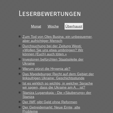
„Gestern 6 Stunden warten vor der Grenze Richtung Polen
in Krakowez mit dem Kleinbus. Abfertigung ging dann
Leserbewertungen
schnell da auch Passagiere mit EU-Pass dabei waren“
Bernd D-UA
in
Berichte und Reisetipps • Re: An welchem
Monat
Woche
Überhaupt
Grenzübergang zwischen Polen und der Ukraine geht es am
schnellsten?
Zum Tod von Oles Busina: ein unbequemer,
„Bin am Montag 15.6.26 um 8 Uhr in Urgyniw ausgereist,
aber aufrichtiger Mensch
das erste Mal an einem Montagmorgen ca. 15 Fahrzeuge
Durchsuchung bei der Zeitung Westi:
vor mir, bin sonst der Erste oder Zweite, egal, nach ca 20
«Wollen Sie uns etwa umbringen? Wir
Minuten wurde dann die nächste Welle...“
können (Euch) auch töten.»
Investoren befürchten Staatspleite der
lev
in
Berichte und Reisetipps • Re: An welchem
Ukraine
Grenzübergang zwischen Polen und der Ukraine geht es am
Warum stürzt die Hrywnja ab?
schnellsten?
Das Magdeburger Recht auf dem Gebiet der
linksufrigen Ukraine: Geschichtsstunde
„Derzeit, ist es überall sehr voll an den Grenzen Ukraine/
Ist es wirklich so wichtig, in welcher Sprache
Polen. Zb. Krakovets 100 PKW ca. 10 h Wartezeit. Wollen
wir sagen, dass die Ukraine am A... ist?
Montag rüber, versuchen es sehr früh.“
Staniza Luganskaja - Die «Säuberung» der
Staniza
Der IWF gibt Geld ohne Reformen
Der Getreidemarkt: Neue Ernte, alte
Probleme