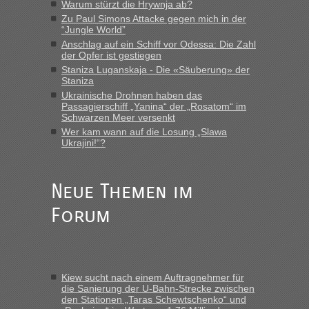
Warum stürzt die Hrywnja ab?
„Man sollte aber explizit dazu schreiben, daß es ein Zug von
Zu Paul Simons Attacke gegen mich in der
LeoExpress ist - und nur auf deren Webseite kann man die
“Jungle World”
Fahrkarten kaufen. Zumindest ist es die erste Umsteigefreie
Anschlag auf ein Schiff vor Odessa: Die Zahl
Verbindung von Deutschland...“
der Opfer ist gestiegen
Staniza Luganskaja - Die «Säuberung» der
Staniza
Eric
in
Recht, Visa und Dokumente • Re: Deklaration
gebrauchter Kleidung beim Zoll
Ukrainische Drohnen haben das
Passagierschiff „Yanina“ der „Rosatom“ im
„Vielen Dank, mit einem Briefchen meiner Frau im Gepäck
Schwarzen Meer versenkt
gab es keine Probleme“
Wer kam wann auf die Losung „Slawa
Ukrajini!“?
Anuleb
in
Recht, Visa und Dokumente • Re: Seit Anfang
des Jahres haben die Zollbeamten Verstöße im Wert von
fast 11 Milliarden aufgedeckt
Neue Themen im
„Am besten wäre natürlich, wenn die Frau mit dabei ist.
Forum
Alleinreisende Männer stehen schließlich immer unter
Verdacht.“
Frank
in
Recht, Visa und Dokumente • Re: Seit Anfang des
Jahres haben die Zollbeamten Verstöße im Wert von fast 11
Kiew sucht nach einem Auftragnehmer für
Milliarden aufgedeckt
die Sanierung der U-Bahn-Strecke zwischen
den Stationen „Taras Schewtschenko“ und
„Kein Zoll. Du musst an sich nur sagen dass das privat ist