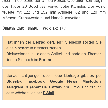
Auch in der Zone der United Forces Operation seit Beginn
des Tages 20 Beschuss, verwundeter Kämpfer. Der Feind
feuerte mit 122 und 152 mm Artillerie, 82 und 120 mm
Mörsern, Granatwerfern und Handfeuerwaffen.
Übersetzer:
DeepL
— Wörter: 179
Hat Ihnen der Beitrag gefallen? Vielleicht sollten Sie
eine
Spende
in Betracht ziehen.
Diskussionen zu diesem Artikel und anderen Themen
finden Sie auch im
Forum
.
Benachrichtigungen über neue Beiträge gibt es per
Bluesky
,
Facebook
,
Google News
,
Mastodon
,
Telegram
,
X (ehemals Twitter)
,
VK
,
RSS
und täglich
oder wöchentlich per
E-Mail
.