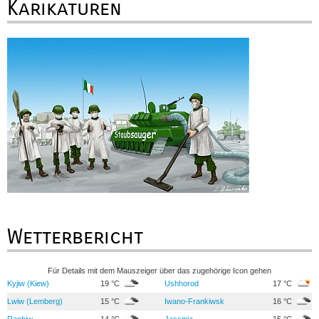
Karikaturen
Wetterbericht
Für Details mit dem Mauszeiger über das zugehörige Icon gehen
Kyjiw (Kiew)
19 °C
Ushhorod
17 °C
Lwiw (Lemberg)
15 °C
Iwano-Frankiwsk
16 °C
Rachiw
14 °C
Jassinja
15 °C