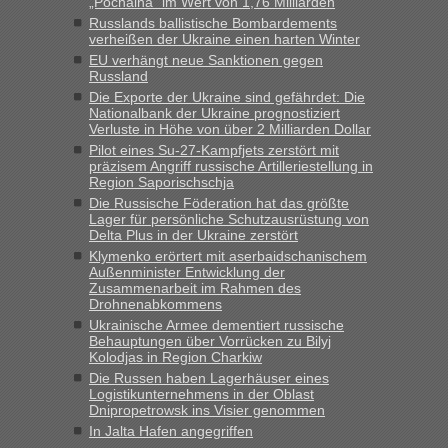
„Pochaina“ im Wert von 1,76 Milliarden
und du nicht damit handeln willst. So lange das nicht
Russlands ballistische Bombardements
Originalverpackt ist und ersichlich das nicht neu sollte es
verheißen der Ukraine einen harten Winter
keine Probleme geben“
EU verhängt neue Sanktionen gegen
Russland
Eric
in
Recht, Visa und Dokumente • Deklaration
Die Exporte der Ukraine sind gefährdet: Die
gebrauchter Kleidung beim Zoll
Nationalbank der Ukraine prognostiziert
Verluste in Höhe von über 2 Milliarden Dollar
„Hallo Leute, ich weiß nicht, ob ich hier richtig bin mit meiner
Pilot eines Su-27-Kampfjets zerstört mit
Anfrage. Ich möchte 4 Umzugskartons mit gebrauchter
präzisem Angriff russische Artilleriestellung in
Straßen Kleidung bei der Einreise in die Ukraine
Region Saporischschja
mitnehmen. Es ist gebrauchte Kleidung...“
Die Russische Föderation hat das größte
Lager für persönliche Schutzausrüstung von
lev
in
Berichte und Reisetipps • Re: An welchem
Delta Plus in der Ukraine zerstört
Grenzübergang zwischen Polen und der Ukraine geht es am
Klymenko erörtert mit aserbaidschanischem
schnellsten?
Außenminister Entwicklung der
Zusammenarbeit im Rahmen des
„Wir sind mit unserem Wohnmobil, wie geplant am Montag
Drohnenabkommens
15.6. in Krakovets rüber. Sehr zeitig los gegen 5 Uhr in der
Ukrainische Armee dementiert russische
Früh. Mit sehr sehr wenig Verkehr, super bis zur Grenze. Nur
Behauptungen über Vorrücken zu Bilyj
8 PKW vor der Schranke....“
Kolodjas in Region Charkiw
Die Russen haben Lagerhäuser eines
Frank
in
Berichte und Reisetipps • Re: An welchem
Logistikunternehmens in der Oblast
Grenzübergang zwischen Polen und der Ukraine geht es am
Dnipropetrowsk ins Visier genommen
schnellsten?
In Jalta Hafen angegriffen