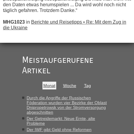
den Daten etwas herumspielen ... Da wird wohl noch nicht
täglich gefahren. Trotzdem Danke.“
MHG1023
in
Berichte und Reisetipps • Re: Mit dem Zug in
die Ukraine
„
Der Link zum Anbieter ist ja da.
Meistaufgerufene
Ist korrekt, aber ich finde man hätte trotzdem im Text gleich
darauf hinweisen können.
Artikel
War aber nicht "böse" gemeint ...
Bis jetzt sind die Tickets auch noch nicht auf der Webseite
buchbar - warum auch immer ...
Monat
Woche
Tag
Hab´s versucht - bekomme aber immer angezeigt "auf dieser
Strecke fahren wir nicht"
Durch die Angriffe der Russischen
Föderation wurden vier Bezirke der Oblast
Dnipropetrowsk von der Stromversorgung
abgeschnitten
“
Der Getreidemarkt: Neue Ernte, alte
Probleme
MHG1023
in
Berichte und Reisetipps • Re: Mit dem Zug in
Der IWF gibt Geld ohne Reformen
die Ukraine