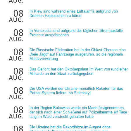
aug.
08
In Kiew sind während eines Luftalarms aufgrund von
Drohnen Explosionen zu hören
aug.
08
In Venezuela sind aufgrund der täglichen Stromausfälle
Proteste ausgebrochen
aug.
08
Die Russische Föderation hat in der Oblast Cherson eine
„freie Jagd“ auf Fahrzeuge ausgerufen, so die regionale
aug.
Militärverwaltung
08
Das Gericht hat den Oktoberpalast im Wert von rund einer
Milliarde an den Staat zurückgegeben
aug.
08
Die USA werden der Ukraine monatlich Raketen für das
Patriot-System liefern, so Selenskyj
aug.
08
In der Region Bukowina wurde ein Mann festgenommen,
der sich nach einer Schießerei auf Polizeibeamte elf Tage
aug.
lang im Wald versteckt gehalten hatte
08
Die Ukraine hat die Rekordhitze im August ohne