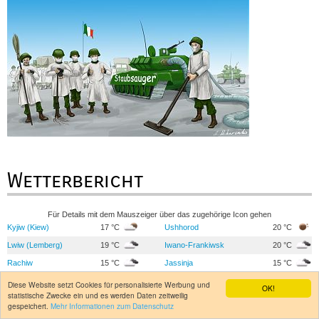
Wetterbericht
Für Details mit dem Mauszeiger über das zugehörige Icon gehen
Kyjiw (Kiew)
17 °C
Ushhorod
20 °C
Lwiw (Lemberg)
19 °C
Iwano-Frankiwsk
20 °C
Rachiw
15 °C
Jassinja
15 °C
Ternopil
18 °C
Tscherniwzi (Czernowitz)
19 °C
Diese Website setzt Cookies für personalisierte Werbung und
OK!
statistische Zwecke ein und es werden Daten zeitweilig
Luzk
17 °C
Riwne
17 °C
gespeichert.
Mehr Informationen zum Datenschutz
Chmelnyzkyj
16 °C
Winnyzja
17 °C