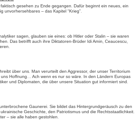
n faktisch gesehen zu Ende gegangen. Dafür beginnt ein neues, ein
lig unvorhersehbares – das Kapitel “Krieg”.
ytiker sagen, glauben sie eines: ob Hitler oder Stalin – sie waren
n. Das betrifft auch ihre Diktatoren-Brüder Idi Amin, Ceaucescu,
eren.
chreibt über uns. Man verurteilt den Aggressor, der unser Territorium
ibt uns Hoffnung… Ach wenn es nur so wäre. In den Ländern Europas
tiker und Diplomaten, die über unsere Situation gut informiert sind.
unterbrochene Gaunerei. Sie bildet das Hintergrundgeräusch zu den
ukrainische Geschichte, den Patriotismus und die Rechtsstaatlichkeit.
er – sie alle haben gestohlen.