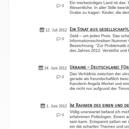
Ein merkwürdiges Land ist das. W
0
Wesentliche. In aller Stille bee
Grabe zu tragen. Kinder, die de
Ein Staat aus gesellschaft
12. Juli 2012
Geld – um jeden Preis. Das sche
0
Informationsschreiben Nummer 0
Bezeichnung: “Zur Problematik d
des Jahres 2012. Verstöße und 
Ukraine – Deutschland: Für 
24. Juni 2012
Das Verhältnis zwischen der ukr
0
gerade als freundschaftlich besc
Kanzlerin Angela Merkel und ein
die nicht nur aufgrund der Timo
Im Rahmen des einen und d
1. Juni 2012
Völlig unerwartet befand ich mi
0
erfahrenen Politologen. Einem a
sein kann. Entspannt saßen wir 
ein die scharfen Themen und u