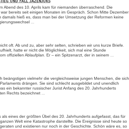
tieg und Fall Jazenjuks
 am Abend des 10. Aprils kam für niemanden überraschend. Die
 war bereits seit einigen Monaten im Gespräch. Schon Mitte Dezember
h damals hieß es, dass man bei der Umsetzung der Reformen keine
egierungswechsel ...
nicht oft. Ab und zu, aber sehr selten, schrieben wir uns kurze Briefe.
ufhielt, hatte er nicht die Möglichkeit, sich mal eine Stunde
 offiziellen Ablaufplan. Er – ein Spitzenarzt, der in seinem ...
ch beängstigen vielmehr die vergleichsweise jungen Menschen, die sich
 Parlaments drängen. Sie sind schlecht ausgebildet und unendlich
was ein bekannter russischer Jurist Anfang des 20. Jahrhunderts
ten Rechts bezeichnet ...
s als eines der größten Übel des 20. Jahrhunderts aufgefasst, das für
ganzen Welt eine Katastrophe darstellte. Die Ereignisse sind heute so
 geraten und existieren nur noch in der Geschichte. Schön wäre es, so