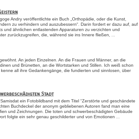
Geistern
ge Andry veröffentlichte ein Buch „Orthopädie, oder die Kunst,
ndern zu verhindern und auszubessern“. Darin fordert er dazu auf, auf
tts und ähnlichen entlastenden Apparaturen zu verzichten und
er zurückzugreifen, die, während sie ins Innere fließen, ...
gewöhnt. An jeden Einzelnen. An die Frauen und Männer, an die
inen und Brünetten, an die Wortstarken und Stillen. Ich weiß schon
 kenne all ihre Gedankengänge, die fundierten und sinnlosen, über
hwerbeschädigten Stadt
Samisdat ein Fotobildband mit dem Titel “Zerstörte und geschändete
chten Buchdeckel der anonym gebliebenen Autoren fand man eine
ien und Zeichnungen. Die toten und schwerbeschädigten Gebäude
t folgte ein sehr genau geschilderter und von Emotionen ...