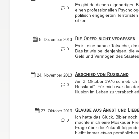
Es gibt da diesen eigenartigen 
0
einen professionellen Psychologe
politisch engagierten Terroriste
sitzen.
Die Opfer nicht vergessen
8. Dezember 2013
Es ist eine banale Tatsache, das
0
Das ist wie bei denjenigen, die 
Geld und Vermögen des Staates i
Abschied von Russland
24. November 2013
Am 2. Oktober 1976 schrieb ich 
0
Russland“. Für mich war das da
Illusion im Leben zu verabschie
Glaube aus Angst und Lieb
27. Oktober 2013
Ich hatte das Glück, Bibler noc
0
machte mich eine Moskauer Freu
Frage über die Zukunft folgendes
bleibt immer etwas persönliches.“