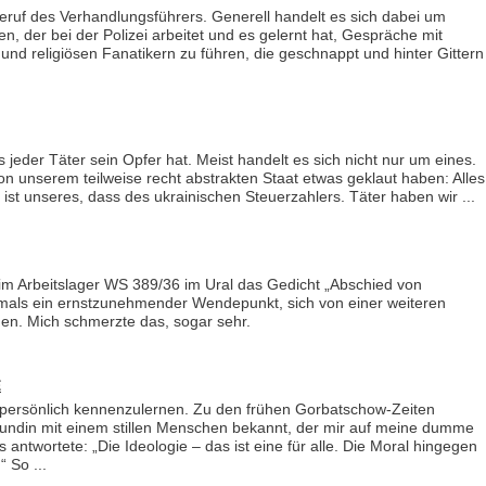
Beruf des Verhandlungsführers. Generell handelt es sich dabei um
n, der bei der Polizei arbeitet und es gelernt hat, Gespräche mit
n und religiösen Fanatikern zu führen, die geschnappt und hinter Gittern
s jeder Täter sein Opfer hat. Meist handelt es sich nicht nur um eines.
von unserem teilweise recht abstrakten Staat etwas geklaut haben: Alles
st unseres, dass des ukrainischen Steuerzahlers. Täter haben wir ...
im Arbeitslager WS 389/36 im Ural das Gedicht „Abschied von
mals ein ernstzunehmender Wendepunkt, sich von einer weiteren
den. Mich schmerzte das, sogar sehr.
e
h persönlich kennenzulernen. Zu den frühen Gorbatschow-Zeiten
ndin mit einem stillen Menschen bekannt, der mir auf meine dumme
 antwortete: „Die Ideologie – das ist eine für alle. Die Moral hingegen
 So ...