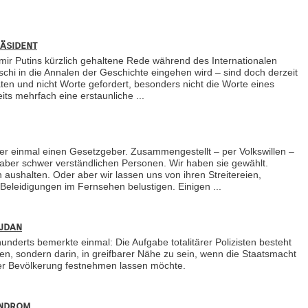
äsident
dimir Putins kürzlich gehaltene Rede während des Internationalen
schi in die Annalen der Geschichte eingehen wird – sind doch derzeit
ten und nicht Worte gefordert, besonders nicht die Worte eines
its mehrfach eine erstaunliche ...
eder einmal einen Gesetzgeber. Zusammengestellt – per Volkswillen –
r aber schwer verständlichen Personen. Wir haben sie gewählt.
aushalten. Oder aber wir lassen uns von ihren Streitereien,
Beleidigungen im Fernsehen belustigen. Einigen ...
ajdan
nderts bemerkte einmal: Die Aufgabe totalitärer Polizisten besteht
ken, sondern darin, in greifbarer Nähe zu sein, wenn die Staatsmacht
er Bevölkerung festnehmen lassen möchte.
yndrom