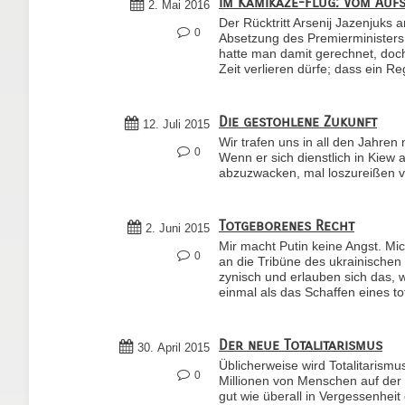
Im Kamikaze-Flug: Vom Aufs
2. Mai 2016
Der Rücktritt Arsenij Jazenjuks
0
Absetzung des Premierministers
hatte man damit gerechnet, doc
Zeit verlieren dürfe; dass ein R
Die gestohlene Zukunft
12. Juli 2015
Wir trafen uns in all den Jahren 
0
Wenn er sich dienstlich in Kiew a
abzuzwacken, mal loszureißen vom
Totgeborenes Recht
2. Juni 2015
Mir macht Putin keine Angst. Mi
0
an die Tribüne des ukrainischen
zynisch und erlauben sich das, 
einmal als das Schaffen eines to
Der neue Totalitarismus
30. April 2015
Üblicherweise wird Totalitarismu
0
Millionen von Menschen auf der 
gut wie überall in Vergessenheit