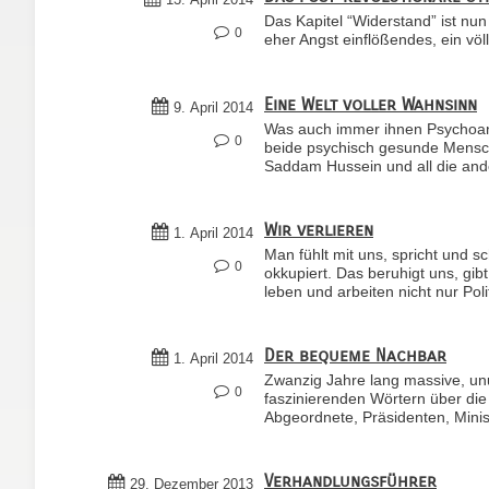
Das Kapitel “Widerstand” ist nu
0
eher Angst einflößendes, ein völ
Eine Welt voller Wahnsinn
9. April 2014
Was auch immer ihnen Psychoanal
0
beide psychisch gesunde Mensche
Saddam Hussein und all die and
Wir verlieren
1. April 2014
Man fühlt mit uns, spricht und s
0
okkupiert. Das beruhigt uns, g
leben und arbeiten nicht nur Poli
Der bequeme Nachbar
1. April 2014
Zwanzig Jahre lang massive, un
0
faszinierenden Wörtern über die 
Abgeordnete, Präsidenten, Minist
Verhandlungsführer
29. Dezember 2013