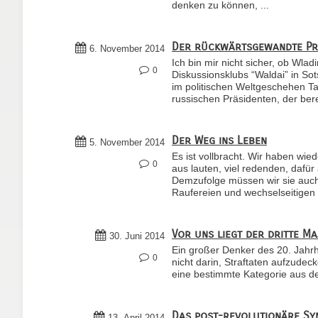
denken zu können, ...
Der rückwärtsgewandte Pr
6. November 2014
Ich bin mir nicht sicher, ob Wla
0
Diskussionsklubs “Waldai” in Sot
im politischen Weltgeschehen Ta
russischen Präsidenten, der bere
Der Weg ins Leben
5. November 2014
Es ist vollbracht. Wir haben wi
0
aus lauten, viel redenden, dafü
Demzufolge müssen wir sie auch 
Raufereien und wechselseitigen 
Vor uns liegt der dritte M
30. Juni 2014
Ein großer Denker des 20. Jahrhu
0
nicht darin, Straftaten aufzudec
eine bestimmte Kategorie aus d
Das post-revolutionäre S
13. April 2014