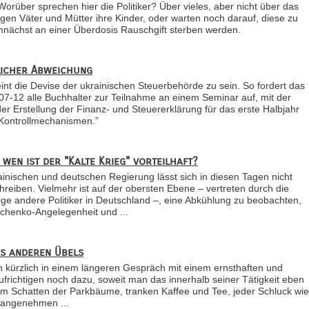
orüber sprechen hier die Politiker? Über vieles, aber nicht über das
rdigen Väter und Mütter ihre Kinder, oder warten noch darauf, diese zu
mnächst an einer Überdosis Rauschgift sterben werden.
licher Abweichung
int die Devise der ukrainischen Steuerbehörde zu sein. So fordert das
7-12 alle Buchhalter zur Teilnahme an einem Seminar auf, mit der
er Erstellung der Finanz- und Steuererklärung für das erste Halbjahr
Kontrollmechanismen.”
wen ist der "Kalte Krieg" vorteilhaft?
ainischen und deutschen Regierung lässt sich in diesen Tagen nicht
hreiben. Vielmehr ist auf der obersten Ebene – vertreten durch die
ige andere Politiker in Deutschland –, eine Abkühlung zu beobachten,
schenko-Angelegenheit und ...
es anderen Übels
ch kürzlich in einem längeren Gespräch mit einem ernsthaften und
ufrichtigen noch dazu, soweit man das innerhalb seiner Tätigkeit eben
im Schatten der Parkbäume, tranken Kaffee und Tee, jeder Schluck wie
nangenehmen ...