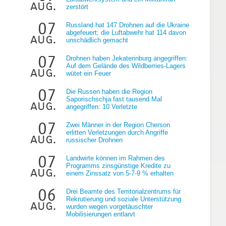
aug.
zerstört
07
Russland hat 147 Drohnen auf die Ukraine
abgefeuert; die Luftabwehr hat 114 davon
aug.
unschädlich gemacht
07
Drohnen haben Jekaterinburg angegriffen:
Auf dem Gelände des Wildberries-Lagers
aug.
wütet ein Feuer
07
Die Russen haben die Region
Saporischschja fast tausend Mal
aug.
angegriffen: 10 Verletzte
07
Zwei Männer in der Region Cherson
erlitten Verletzungen durch Angriffe
aug.
russischer Drohnen
07
Landwirte können im Rahmen des
Programms zinsgünstige Kredite zu
aug.
einem Zinssatz von 5-7-9 % erhalten
06
Drei Beamte des Territorialzentrums für
Rekrutierung und soziale Unterstützung
aug.
wurden wegen vorgetäuschter
Mobilisierungen entlarvt