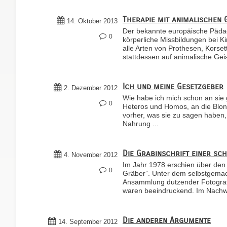
Therapie mit animalischen 
14. Oktober 2013
Der bekannte europäische Pädago
0
körperliche Missbildungen bei Ki
alle Arten von Prothesen, Korse
stattdessen auf animalische Geist
Ich und meine Gesetzgeber
2. Dezember 2012
Wie habe ich mich schon an sie 
0
Heteros und Homos, an die Blond
vorher, was sie zu sagen haben,
Nahrung ...
Die Grabinschrift einer sc
4. November 2012
Im Jahr 1978 erschien über den 
0
Gräber”. Unter dem selbstgema
Ansammlung dutzender Fotograf
waren beeindruckend. Im Nachwor
Die anderen Argumente
14. September 2012