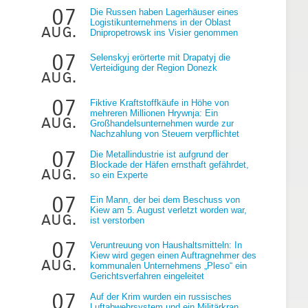
07
Die Russen haben Lagerhäuser eines
Logistikunternehmens in der Oblast
aug.
Dnipropetrowsk ins Visier genommen
07
Selenskyj erörterte mit Drapatyj die
Verteidigung der Region Donezk
aug.
07
Fiktive Kraftstoffkäufe in Höhe von
mehreren Millionen Hrywnja: Ein
aug.
Großhandelsunternehmen wurde zur
Nachzahlung von Steuern verpflichtet
07
Die Metallindustrie ist aufgrund der
Blockade der Häfen ernsthaft gefährdet,
aug.
so ein Experte
07
Ein Mann, der bei dem Beschuss von
Kiew am 5. August verletzt worden war,
aug.
ist verstorben
07
Veruntreuung von Haushaltsmitteln: In
Kiew wird gegen einen Auftragnehmer des
aug.
kommunalen Unternehmens „Pleso“ ein
Gerichtsverfahren eingeleitet
07
Auf der Krim wurden ein russisches
Luftabwehrsystem und ein Militärkran