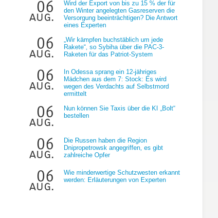
06
Wird der Export von bis zu 15 % der für
den Winter angelegten Gasreserven die
aug.
Versorgung beeinträchtigen? Die Antwort
eines Experten
06
„Wir kämpfen buchstäblich um jede
Rakete“, so Sybiha über die PAC-3-
aug.
Raketen für das Patriot-System
06
In Odessa sprang ein 12-jähriges
Mädchen aus dem 7: Stock: Es wird
aug.
wegen des Verdachts auf Selbstmord
ermittelt
06
Nun können Sie Taxis über die KI „Bolt“
bestellen
aug.
06
Die Russen haben die Region
Dnipropetrowsk angegriffen, es gibt
aug.
zahlreiche Opfer
06
Wie minderwertige Schutzwesten erkannt
werden: Erläuterungen von Experten
aug.